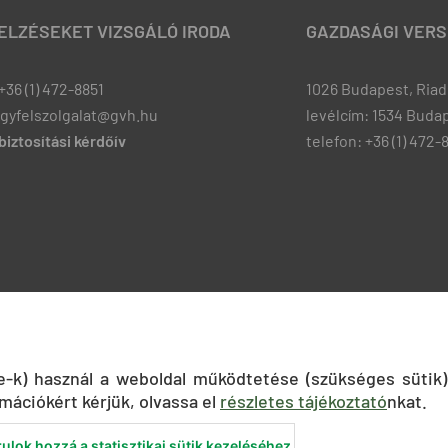
JELZÉSEKET VIZSGÁLÓ IRODA
GAZDASÁGI VERS
+36 (1) 472-8851
1026 Budapest, Riadó
ugyfelszolgalat@gvh.hu
levélcím: 1534 Budap
iztosítási kérdőív
telefon: +36 (1) 472-
ie-k) használ a weboldal működtetése (szükséges sütik)
mációkért kérjük, olvassa el
részletes tájékoztató
nkat.
ulok hozzá a statisztikai sütik kezeléséhez