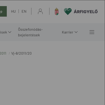
HU
EN
ép
Összefonódás-
ések
Karrier
bejelentések
2011
Vj-8/2011/20