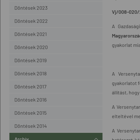
Döntések 2023
Vj/008-020/
Döntések 2022
A Gazdasági
Döntések 2021
Magyarorszá
gyakorlat mi
Döntések 2020
Döntések 2019
Döntések 2018
A Versenyta
gyakorlatot 
Döntések 2017
állítást, hog
Döntések 2016
A Versenytan
Döntések 2015
elteltével me
Döntések 2014
A Versenytan
Archív
határozat k