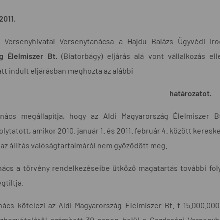
2011.
 Versenyhivatal Versenytanácsa a Hajdu Balázs Ügyvédi Irod
g Élelmiszer Bt.
(Biatorbágy) eljárás alá vont vállalkozás e
att indult eljárásban meghozta az alábbi
határozatot.
nács megállapítja, hogy az Aldi Magyarország Élelmiszer B
folytatott, amikor 2010. január 1. és 2011. február 4. között ker
y az állítás valóságtartalmáról nem győződött meg.
ács a törvény rendelkezéseibe ütköző magatartás további folyt
gtiltja.
ács kötelezi az Aldi Magyarország Élelmiszer Bt.-t 15.000.000,
ézhezvételétől számított 30 napon belül a Gazdasági Verseny