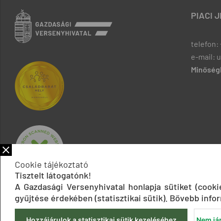
PIACI 
telefon: 
e-mail: 
Minőségb
Cookie tájékoztató
Tisztelt látogatónk!
A Gazdasági Versenyhivatal honlapja sütiket (cook
gyűjtése érdekében (statisztikai sütik). Bővebb infor
Hozzájárulok a statisztikai sütik kezeléséhez
Nem jár