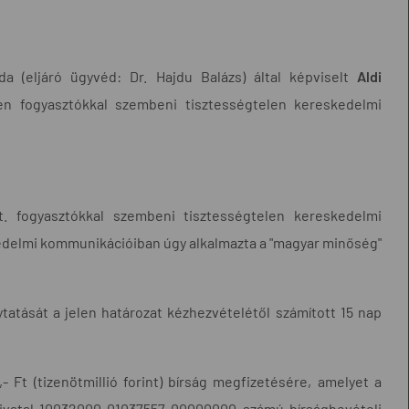
a (eljáró ügyvéd: Dr. Hajdu Balázs) által képviselt
Aldi
llen fogyasztókkal szembeni tisztességtelen kereskedelmi
t. fogyasztókkal szembeni tisztességtelen kereskedelmi
eskedelmi kommunikációiban úgy alkalmazta a "magyar minőség"
atását a jelen határozat kézhezvételétől számított 15 nap
- Ft (tizenötmillió forint) bírság megfizetésére, amelyet a
hivatal 10032000-01037557-00000000 számú bírságbevételi