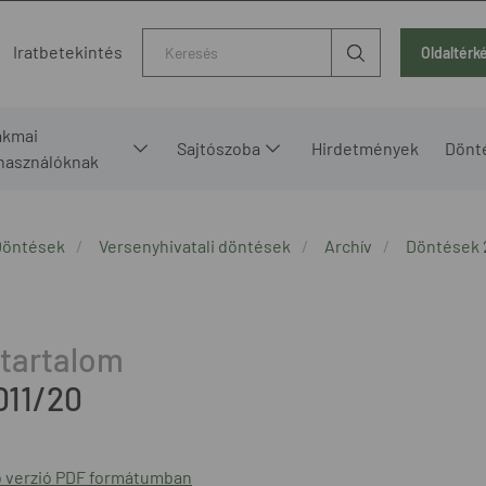
Kereső
Iratbetekintés
Oldaltérk
akmai
Sajtószoba
Hirdetmények
Dönt
lhasználóknak
Döntések
Versenyhivatali döntések
Archív
Döntések 
011/20
 verzió PDF formátumban