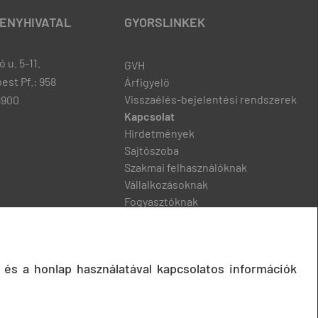
ENYHIVATAL
GYORSLINKEK
 u. 5-11.
GVH
est Pf.: 958
Árfigyelő
Visszaélés-bejelentési rendszerek
8900
Kapcsolat
Hirdetmények
Sajtószoba
Szakmai felhasználóknak
Vállalkozásoknak
Fogyasztóknak
Podcast
 és a honlap használatával kapcsolatos információk