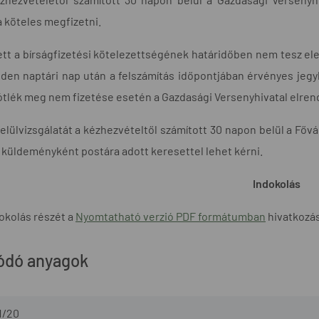
a köteles megfizetni.
ett a bírságfizetési kötelezettségének határidőben nem tesz ele
en naptári nap után a felszámítás időpontjában érvényes jegy
tlék meg nem fizetése esetén a Gazdasági Versenyhivatal elrende
felülvizsgálatát a kézhezvételtől számított 30 napon belül a Fő
t küldeményként postára adott keresettel lehet kérni.
Indokolás
okolás részét a
Nyomtatható verzió PDF formátumban
hivatkozásr
ódó anyagok
1/20