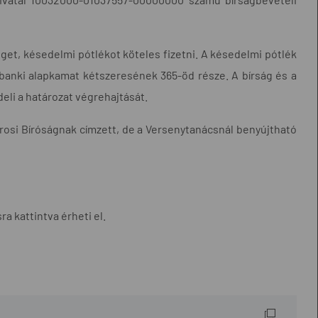
get, késedelmi pótlékot köteles fizetni. A késedelmi pótlék
banki alapkamat kétszeresének 365-öd része. A bírság és a
li a határozat végrehajtását.
városi Bíróságnak címzett, de a Versenytanácsnál benyújtható
a kattintva érheti el.