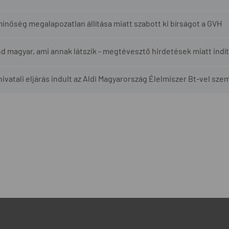
inőség megalapozatlan állítása miatt szabott ki bírságot a GVH
 magyar, ami annak látszik - megtévesztő hirdetések miatt indít
ivatali eljárás indult az Aldi Magyarország Élelmiszer Bt-vel sz