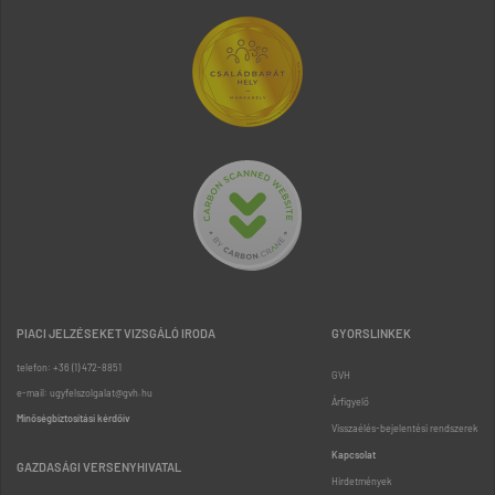
PIACI JELZÉSEKET VIZSGÁLÓ IRODA
GYORSLINKEK
telefon: +36 (1) 472-8851
GVH
e-mail: ugyfelszolgalat@gvh.hu
Árfigyelő
Minőségbiztosítási kérdőív
Visszaélés-bejelentési rendszerek
Kapcsolat
GAZDASÁGI VERSENYHIVATAL
Hirdetmények