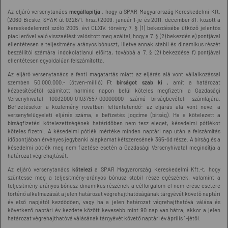
Az eljáró versenytanács
megállapítja
, hogy a SPAR Magyarország Kereskedelmi Kft.
(2060 Bicske, SPAR út 0326/1. hrsz.) 2009. január 1-je és 2011. december 31. között a
kereskedelemről szóló 2005. évi CLXIV. törvény 7. § (1) bekezdésébe ütköző jelentős
piaci erővel való visszaélést valósított meg azáltal, hogy a 7. § (2) bekezdés e) pontjával
ellentétesen a teljesítmény arányos bónuszt, illetve annak stabil és dinamikus részét
beszállítói számára indokolatlanul előírta, továbbá a 7. § (2) bekezdése f) pontjával
ellentétesen egyoldalúan felszámította.
Az eljáró versenytanács a fenti magatartás miatt az eljárás alá vont vállalkozással
szemben 50.000.000.- (ötven-millió) Ft
bírságot szab ki
, amit a határozat
kézbesítésétől számított harminc napon belül köteles megfizetni a Gazdasági
Versenyhivatal 10032000-01037557-00000000 számú bírságbevételi számlájára.
Befizetésekor a közlemény rovatban feltüntetendő: az eljárás alá vont neve, a
versenyfelügyeleti eljárás száma, a befizetés jogcíme (bírság). Ha a kötelezett a
bírságfizetési kötelezettségének határidőben nem tesz eleget, késedelmi pótlékot
köteles fizetni. A késedelmi pótlék mértéke minden naptári nap után a felszámítás
időpontjában érvényes jegybanki alapkamat kétszeresének 365-öd része. A bírság és a
késedelmi pótlék meg nem fizetése esetén a Gazdasági Versenyhivatal megindítja a
határozat végrehajtását.
Az eljáró versenytanács
kötelezi
a SPAR Magyarország Kereskedelmi Kft.-t, hogy
szüntesse meg a teljesítmény-arányos bónusz stabil része egészének, valamint a
teljesítmény-arányos bónusz dinamikus részének a célforgalom el nem érése esetére
történő alkalmazását a jelen határozat végrehajthatóságának tárgyévét követő naptári
év első napjától kezdődően, vagy ha a jelen határozat végrehajthatóvá válása és
következő naptári év kezdete között kevesebb mint 90 nap van hátra, akkor a jelen
határozat végrehajthatóvá válásának tárgyévét követő naptári év április 1-jétől.