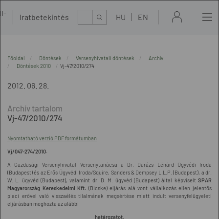
l-
Kereső
Iratbetekintés
HU
EN
t
Főoldal
Döntések
Versenyhivatali döntések
Archív
Döntések 2010
Vj-47/2010/274
2012. 06. 28.
Vj-47/2010/274
Nyomtatható verzió PDF formátumban
Vj/047-274/2010.
A Gazdasági Versenyhivatal Versenytanácsa a Dr. Darázs Lénárd Ügyvédi Iroda
(Budapest) és az Erős Ügyvédi Iroda/Squire, Sanders & Dempsey L.L.P. (Budapest), a dr.
W. L. ügyvéd (Budapest), valamint dr. D. M. ügyvéd (Budapest) által képviselt
SPAR
Magyarország Kereskedelmi Kft.
(Bicske) eljárás alá vont vállalkozás ellen jelentős
piaci erővel való visszaélés tilalmának megsértése miatt indult versenyfelügyeleti
eljárásban meghozta az alábbi
határozatot.