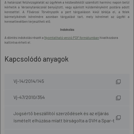
A határozat felülvizsgálatát az ügyfelek a kézbesítéstől számított harminc napon belül
kérhetik a Versenytanácsnál benyújtott, vagy ajánlott küldeményként postára adott
keresettel. A Fővárosi Törvényszék a pert tárgyaláson kívül bírálja el, a felek
bármelyikének kérelmére azonban tárgyalást tart, mely kérelmet az ügyfél a
keresetlevélben terjesztheti elő.
Indokolás
A döntés indokolás részét a
Nyomtatható verzió PDF formátumban
hivatkozásra
kattintva érheti el.
Kapcsolódó anyagok
Vj-14/2014/145
Vj-47/2010/354
Jogsértő beszállítói szerződések és az eljárás
ismételt elhúzása miatt bírságolta a GVH a Spar-t