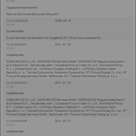
fogyasztómegtévesztés
Netrisk Első Online Biztosítási Alkusz Kft.
Vj-44/2008/008
2008. 06. 15
összefonódás
Gravel Termelő, Kereskedelmi és Szolgáltató Kft. Dunai Kavicsüzemek Kft.
Vj-45/2008/641
2014. 07. 24
megállapodás
SAMSUNG SDI Co. Ltd., SAMSUNG SDI Germany GmbH, SAMSUNG SDI Magyarország Gyártó
és Értékesítő Zrt. „felszámolás alatt”, Chunghwa Picture Tubes Co. Ltd., Koninklijke Philips
N.V., LG Electronics Inc., LG Philips Displays Holding B.V., LG Philips Displays Czech
Republic s.r.o., Toshiba Corporation, Panasonic Corporation, MT Picture Display Co. Ltd., MT
Picture Display Germany GmbH, Technicolor SA, Thomson Technicolor Polska sp. z.o.o
Vj-45/2008/634
2014. 07. 24
megállapodás
SAMSUNG SDI Co. Ltd., SAMSUNG SDI Germany GmbH, SAMSUNG SDI Magyarország Gyártó
és Értékesítő Zrt. „felszámolás alatt”, Chunghwa Picture Tubes Co. Ltd., Koninklijke Philips
N.V., LG Electronics Inc., LG Philips Displays Holding B.V., LG Philips Displays Czech
Republic s.r.o., Toshiba Corporation, Panasonic Corporation, MT Picture Display Co. Ltd., MT
Picture Display Germany GmbH, Technicolor SA, Thomson Technicolor Polska sp. z.o.o
Vj-45/2008/626
2014. 07. 31
megállapodás