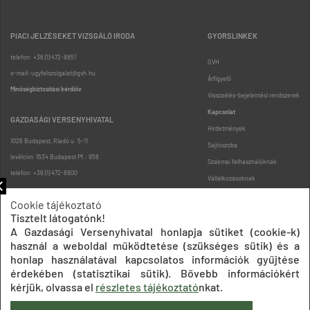
PIACI JELZÉSEKET VIZSGÁLÓ IRODA
GYORSLINKEK
telefon: +36 (1) 472-8851
GVH
e-mail: ugyfelszolgalat@gvh.hu
Árfigyelő
Minőségbiztosítási kérdőív
Visszaélés-bejelentési rendszerek
Kapcsolat
GAZDASÁGI VERSENYHIVATAL
Hirdetmények
1026 Budapest, Riadó u. 5-11.
Sajtószoba
levélcím: 1534 Budapest Pf.: 958
Szakmai felhasználóknak
telefon: +36 (1) 472-8900
Vállalkozásoknak
Fogyasztóknak
Cookie tájékoztató
Podcast
Tisztelt látogatónk!
Oldaltérkép
A Gazdasági Versenyhivatal honlapja sütiket (cookie-k)
használ a weboldal működtetése (szükséges sütik) és a
honlap használatával kapcsolatos információk gyűjtése
érdekében (statisztikai sütik). Bővebb információkért
kérjük, olvassa el
részletes tájékoztató
nkat.