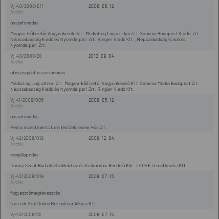
Vj-40/2008/011
2008. 06. 12
összefonódás
Magyar Előfizetői Vagyonkezelő Kft. MédiaLog Logisztikai Zrt. Sanoma Budapest Kiadói Zrt.
Népszabadság Kiadó és Nyomdaipari Zrt. Ringier Kiadó Kft., Népszabadság Kiadó és
Nyomdaipari Zrt.
Vj-40/2008/28
2012. 09. 04
utóvizsgálat összefonódás
MédiaLog Logisztikai Zrt. Magyar Előfizetői Vagyonkezelő Kft. Sanoma Media Budapest Zrt.
Népszabadság Kiadó és Nyomdaipari Zrt. Ringier Kiadó Kft.
Vj-41/2008/005
2008. 05. 12
összefonódás
Penta Investments Limited Debreceni Hús Zrt.
Vj-42/2008/012
2008. 12. 04
megállapodás
Dorogi Szent Borbála Szakkórház és Szakorvosi Rendelő Kht. LÉTHÉ Temetkezési Kft.
Vj-43/2008/019
2008. 07. 15
fogyasztómegtévesztés
Netrisk Első Online Biztosítási Alkusz Kft.
Vj-43/2008/20
2008. 07. 15