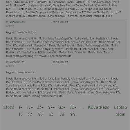
SAMSUNG SDI Co. Ltd., SAMSUNG SDI Germany GmbH, SAMSUNG SDI Magyarország Gyártó
és Értékesítő Zrt. „felszámolás alatt”, Chunghwa Picture Tubes Co. Ltd., Koninklijke Philips
N.V., LG Electronics, Inc., LG Philips Displays Holding B.V., LG Philips Displays Czech
Republic s.r.o., Toshiba Corporation, Panasonic Corporation, MT Picture Display Co. Ltd., MT
Picture Display Germany GmbH, Technicolor SA, Thomson Technicolor Polska sp. z.o.o
Vj-46/2008/36
2008. 09. 23
fogyasztómegtévesztés
Media Markt Westend Kft. Media Markt Tatabánya Kft. Media Markt Szombathely Kft. Media
Markt Szolnok Kft. Media Markt Székesfehérvár Kft. Media Markt Pólus Kft. Media Markt Stop
Shop Kft. Media Markt Szeged Kft. Media Markt Pécs Kft. Media Markt Megapark Kft. Media
Markt Miskolc Kft. Media Markt Nyíregyháza Kft. Media Markt Debrecen Kft. Media Markt
Budaörs Kft. Media Markt Békéscsaba Kft. Media Markt Árkád Kft. Media Markt Saturn
Holding Magyarország Kft. VIVALDI Kereskedelmi Kft.
Vj-46/2008/35
2008. 09. 23
fogyasztómegtévesztés
Media Markt Westend Kft. Media Markt Szombathely Kft. Media Markt Tatabánya Kft. Media
Markt Szolnok Kft. Media Markt Székesfehérvár Kft. Media Markt Szeged Kft. Media Markt
Stop Shop Kft. Media Markt Pólus Kft. Media Markt Pécs Kft. Media Markt Nyíregyháza Kft.
Media Markt Miskolc Kft. Media Markt Debrecen Kft. Media Markt Megapark Kft. Media Markt
Budaörs Kft. Media Markt Békéscsaba Kft. Media Markt Árkád Kft. VIVALDI Kereskedelmi Kft.
Media Markt Saturn Holding Magyarország Kft.
Előző
1–
17–
33–
47–
63–
80–
...
Következő
Utolsó
16
32
46
63
79
94
oldal