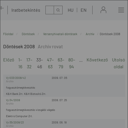
l-
Kereső
Iratbetekintés
HU
EN
t
Főoldal
Döntések
Versenyhivatali döntések
Archív
Döntések 2008
Döntések 2008
Előző
1–
17–
33–
47–
63–
80–
...
Következő
Utolsó
16
32
46
63
79
94
oldal
Vj-033/2008/42
2009. 07. 05
fogyasztómegtévesztés
K&H Bank Zrt. K&H Biztosító Zrt.
Vj-34/2008
2008. 07. 25
fogyasztómegtévesztés vizsgálói végzés
Elektro Computer Zrt.
Vj-35/2008/23
2009. 06. 18