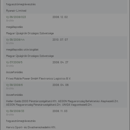
fogyasztómegtévesztés
Ryanair Limited
Vj-36/2008/023
2008. 12. 02
megállapodás
Magyar Újságírók Országos Szövetsége
Vj-36/2008/44
2010. 07. 07
megállapodás utóvizsgálat
Magyar Újságírók Országos Szövetsége
Vj-37/2008/5
2008. 04. 27
összefonódás
Friwo Mobile Power GmbH Flextronics Logistics B.V.
Vj-38/2008/6
2008. 04. 06
összefonódás
Heller-Saldo 2000 Pénztárszolgáltató Kft. AEGON Magyarország Befektetési Alapkezelő Zrt.
AEGON Magyarország Pénztárszolgáltató Zrt. UNIQA Vagyonkezelő Zrt.
Vj-39/2008/33
2008. 11. 03
fogyasztómegtévesztés
Hervis Sport- és Divatkereskedelmi Kft.