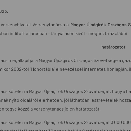
023.
 Versenyhivatal Versenytanácsa a
Magyar Újságírók Országos 
ában indított eljárásban - tárgyaláson kívül - meghozta az alábbi
határozatot
ács megállapítja, a Magyar Újságírók Országos Szövetsége a gaz
mikor 2002-től "Honortábla" elnevezéssel internetes honlapján, il
ács kötelezi a Magyar Újságírók Országos Szövetségét, hogy a ha
nnak nyitó oldaláról elérhetően, jól láthatóan, észrevételek hozz
n tegye közzé a Versenytanács jelen határozatát.
ács kötelezi a Magyar Újságírók Országos Szövetségét 3.000.000 F
zhezvételétől számított 30 napon belül a Gazdasági Versenyhiva