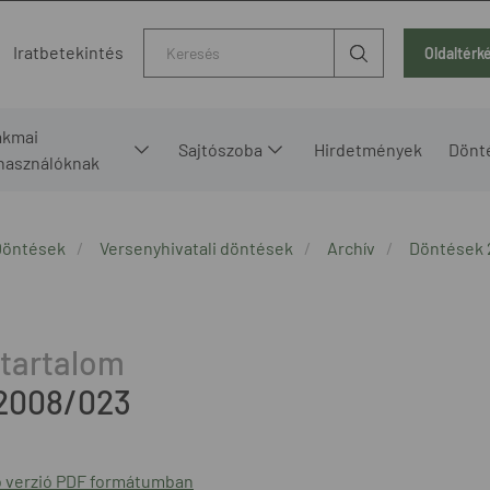
Kereső
Iratbetekintés
Oldaltérk
akmai
Sajtószoba
Hirdetmények
Dönt
lhasználóknak
Döntések
Versenyhivatali döntések
Archív
Döntések 
2008/023
 verzió PDF formátumban