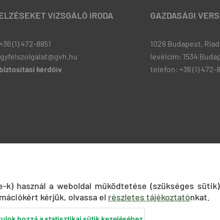
JELZÉSEKET VIZSGÁLÓ IRODA
GAZDASÁGI VERS
+36 (1) 472-8851
1026 Budapest, Riadó
ugyfelszolgalat@gvh.hu
levélcím: 1534 Budap
iztosítási kérdőív
telefon: +36 (1) 472-
ie-k) használ a weboldal működtetése (szükséges sütik)
mációkért kérjük, olvassa el
részletes tájékoztató
nkat.
ulok hozzá a statisztikai sütik kezeléséhez