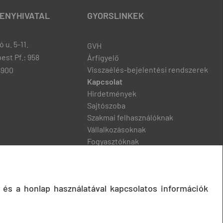
ENYHIVATAL
GYORSLINKEK
 u. 5-11.
GVH
est Pf.: 958
Árfigyelő
Visszaélés-bejelentési rendszerek
8900
Kapcsolat
Hirdetmények
Sajtószoba
Szakmai felhasználóknak
Vállalkozásoknak
Fogyasztóknak
Podcast
 és a honlap használatával kapcsolatos információk