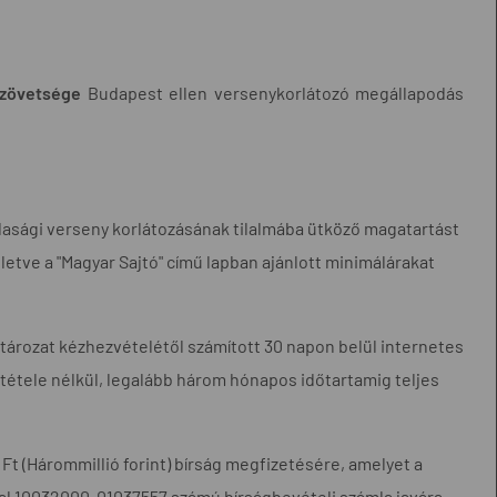
Szövetsége
Budapest ellen versenykorlátozó megállapodás
dasági verseny korlátozásának tilalmába ütköző magatartást
letve a "Magyar Sajtó" című lapban ajánlott minimálárakat
tározat kézhezvételétől számított 30 napon belül internetes
átétele nélkül, legalább három hónapos időtartamig teljes
t (Hárommillió forint) bírság megfizetésére, amelyet a
tal 10032000-01037557 számú bírságbevételi számla javára