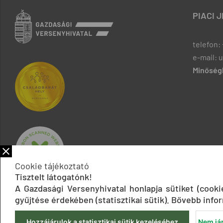
PIACI 
telefon: 
e-mail: 
Minőségb
Cookie tájékoztató
Tisztelt látogatónk!
A Gazdasági Versenyhivatal honlapja sütiket (cook
gyűjtése érdekében (statisztikai sütik). Bővebb infor
Hozzájárulok a statisztikai sütik kezeléséhez
Nem jár