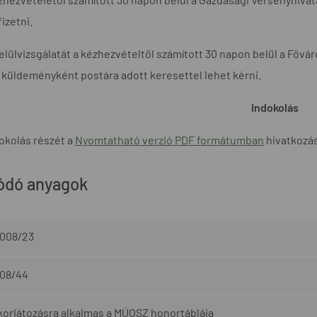
izetni.
felülvizsgálatát a kézhezvételtől számított 30 napon belül a Fővá
t küldeményként postára adott keresettel lehet kérni.
Indokolás
okolás részét a
Nyomtatható verzió PDF formátumban
hivatkozásr
ódó anyagok
2008/23
008/44
orlátozásra alkalmas a MÚOSZ honortáblája