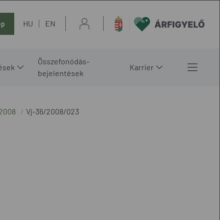
HU
EN
ép
Összefonódás-
ések
Karrier
bejelentések
2008
Vj-36/2008/023