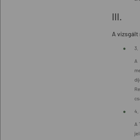
III.
A vizsgált
3.
A 
me
dí
Re
cs
4.
A 
je