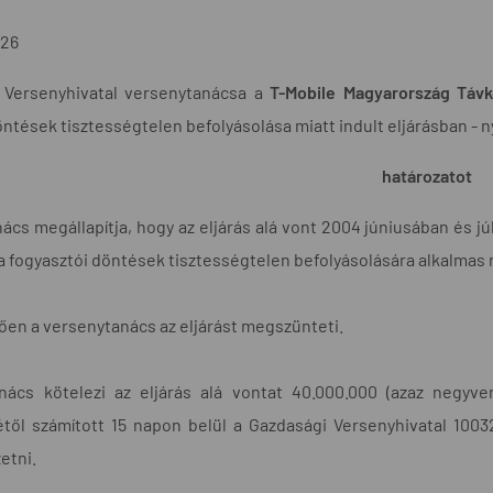
/26
 Versenyhivatal versenytanácsa a
T-Mobile Magyarország Távk
öntések tisztességtelen befolyásolása miatt indult eljárásban - n
határozatot
ács megállapítja, hogy az eljárás alá vont 2004 júniusában és jú
 a fogyasztói döntések tisztességtelen befolyásolására alkalmas 
en a versenytanács az eljárást megszünteti.
nács kötelezi az eljárás alá vontat 40.000.000 (azaz negyven
étől számított 15 napon belül a Gazdasági Versenyhivatal 10
etni.