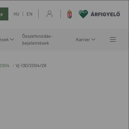
HU
EN
ép
Összefonódás-
ések
Karrier
bejelentések
 2004
Vj-130/2004/26