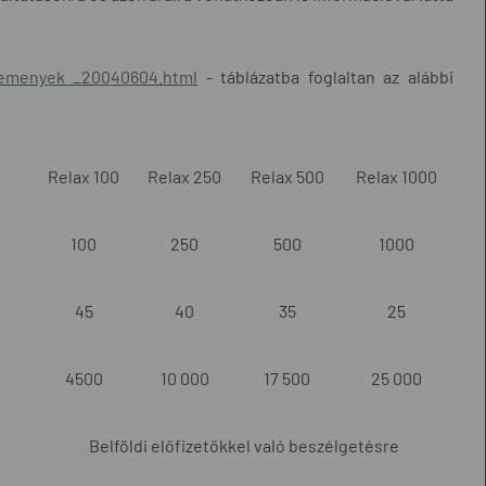
zlemenyek _20040604.html
- táblázatba foglaltan az alábbi
Relax 100
Relax 250
Relax 500
Relax 1000
100
250
500
1000
45
40
35
25
4500
10 000
17 500
25 000
Belföldi előfizetőkkel való beszélgetésre