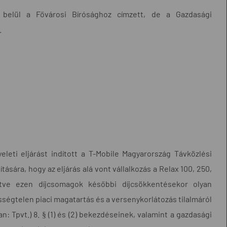
n belül a Fővárosi Bírósághoz címzett, de a Gazdasági
.
leti eljárást indított a T-Mobile Magyarország Távközlési
ására, hogy az eljárás alá vont vállalkozás a Relax 100, 250,
etve ezen díjcsomagok későbbi díjcsökkentésekor olyan
sségtelen piaci magatartás és a versenykorlátozás tilalmáról
n: Tpvt.) 8. § (1) és (2) bekezdéseinek, valamint a gazdasági