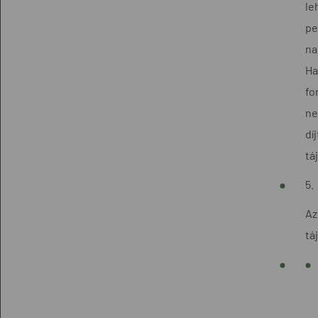
le
pe
na
Ha
fo
ne
dí
tá
5.
Az
tá