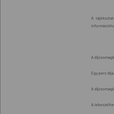
A tájékozta
információhoz
A díjcsomagb
Egy perc díja
A díjcsomagb
A lebeszélhe