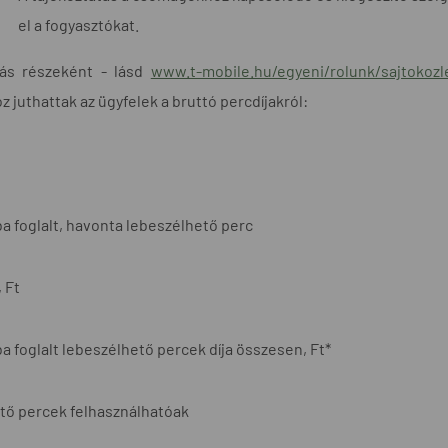
el a fogyasztókat.
tás részeként - lásd
www.t-mobile.hu/egyeni/rolunk/sajtoko
 juthattak az ügyfelek a bruttó percdíjakról:
a foglalt, havonta lebeszélhető perc
, Ft
a foglalt lebeszélhető percek díja összesen, Ft*
tő percek felhasználhatóak