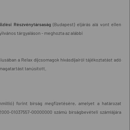
özlési Részvénytársaság
(Budapest) eljárás alá vont ellen
yilvános tárgyaláson - meghozta az alábbi
liusában a Relax díjcsomagok hívásdíjairól tájékoztatást adó
magatartást tanúsított.
millió) forint bírság megfizetésére, amelyet a határozat
032000-01037557-00000000 számú bírságbevételi számlájára