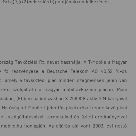
 Grtv.) 7. § (2) bekezdés b) pontjának rendelkezéseit.
ország Távközlési Rt. nevet használja. A T-Mobile a Magyar
Matáv fő részvényese a Deutsche Telekom AG 40,32 %-os
at, amely a távközlési piac minden szegmensén jelen van
ezető szolgáltató a magyar mobiltávközlési piacon. Piaci
usában. (Ebben az időszakban 8 258 818 aktív SIM kártyával
 Hatóság a T-Mobile-t jelentős piaci erővel rendelkező piaci
el, szolgáltatásaival, termékeivel és üzleti eredményeivel
mobile.hu honlapján. Az eljárás alá vont 2003. évi nettó