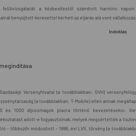
 felülvizsgálatát a kézbesítéstől számított harminc napo
lnál benyújtott keresettel kérheti az eljárás alá vont vállalkozás
Indoklás
 megindítása
Gazdasági Versenyhivatal (a továbbiakban: GVH) versenyfelügye
szvénytársaság (a továbbiakban: T-Mobile) ellen annak megállapít
0 és 1000 díjcsomagok piacra történő bevezetésekor, ill
jékoztatást adott-e fogyasztóinak, melyek megsértették a tiszte
óló - többször módosított - 1996. évi LVII. törvény (a továbbiakba