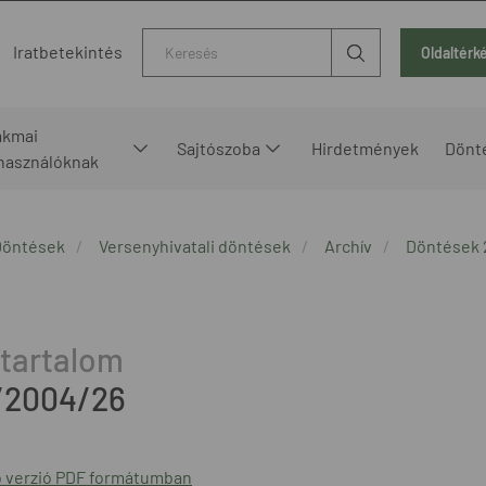
Kereső
Iratbetekintés
Oldaltérk
akmai
Sajtószoba
Hirdetmények
Dönt
lhasználóknak
Döntések
Versenyhivatali döntések
Archív
Döntések
/2004/26
 verzió PDF formátumban