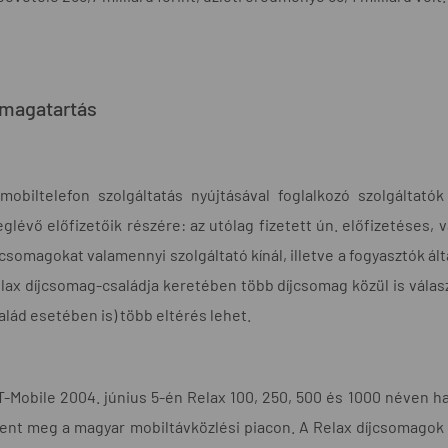
 magatartás
mobiltelefon szolgáltatás nyújtásával foglalkozó szolgáltató
glévő előfizetőik részére: az utólag fizetett ún. előfizetéses, 
jcsomagokat valamennyi szolgáltató kínál, illetve a fogyasztók ált
lax díjcsomag-családja keretében több díjcsomag közül is vála
alád esetében is) több eltérés lehet.
T-Mobile 2004. június 5-én Relax 100, 250, 500 és 1000 néven ha
lent meg a magyar mobiltávközlési piacon. A Relax díjcsomagok a