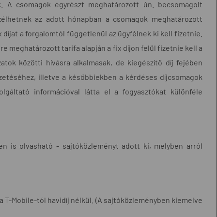
tók. A csomagok egyrészt meghatározott ún. becsomagolt
szélhetnek az adott hónapban a csomagok meghatározott
íjat a forgalomtól függetlenül az ügyfélnek ki kell fizetnie.
e meghatározott tarifa alapján a fix díjon felül fizetnie kell a
tok közötti hívásra alkalmasak, de kiegészítő díj fejében
ezetéséhez, illetve a későbbiekben a kérdéses díjcsomagok
lgáltató információval látta el a fogyasztókat különféle
en is olvasható - sajtóközleményt adott ki, melyben arról
 T-Mobile-tól havidíj nélkül. (A sajtóközleményben kiemelve