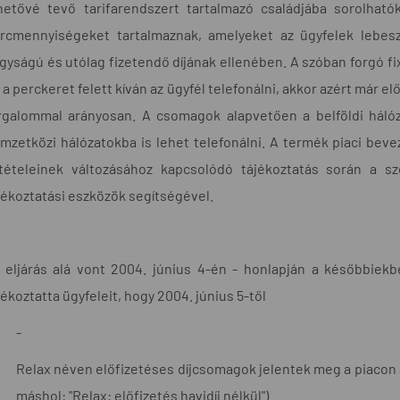
hetővé tevő tarifarendszert tartalmazó családjába sorolha
rcmennyiségeket tartalmaznak, amelyeket az ügyfelek lebe
gyságú és utólag fizetendő díjának ellenében. A szóban forgó fix d
 a perckeret felett kíván az ügyfél telefonálni, akkor azért már előr
rgalommal arányosan. A csomagok alapvetően a belföldi hálóza
mzetközi hálózatokba is lehet telefonálni. A termék piaci bev
jtételeinek változásához kapcsolódó tájékoztatás során a szo
jékoztatási eszközök segítségével.
 eljárás alá vont 2004. június 4-én - honlapján a későbbiekb
jékoztatta ügyfeleit, hogy 2004. június 5-től
-
Relax néven előfizetéses díjcsomagok jelentek meg a piacon a
máshol: "Relax: előfizetés havidíj nélkül")