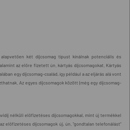
k alapvetően két díjcsomag típust kínálnak potenciális és
valamint az előre fizetett ún. kártyás díjcsomagokat. Kártyás
alában egy díjcsomag-család, így például a az eljárás alá vont
szthatnak. Az egyes díjcsomagok között (még egy díjcsomag-
vidíj nélküli előfizetéses díjcsomagokkal, mint új termékkel
z előfizetéses díjcsomagok új, ún. "gondtalan telefonálást"