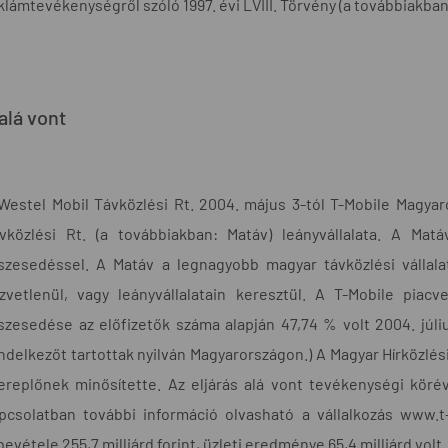
klámtevékenységről szóló 1997. évi LVIII. Törvény (a továbbiakban:
 alá vont
Westel Mobil Távközlési Rt. 2004. május 3-tól T-Mobile Magyar
vközlési Rt. (a továbbiakban: Matáv) leányvállalata. A 
szesedéssel. A Matáv a legnagyobb magyar távközlési vállal
zvetlenül, vagy leányvállalatain keresztül. A T-Mobile piacv
szesedése az előfizetők száma alapján 47,74 % volt 2004. júli
ndelkezőt tartottak nyilván Magyarországon.) A Magyar Hírközlési
ereplőnek minősítette. Az eljárás alá vont tevékenységi körév
pcsolatban további információ olvasható a vállalkozás www.t-
bevétele 255,7 milliárd forint, üzleti eredménye 65,4 milliárd volt.