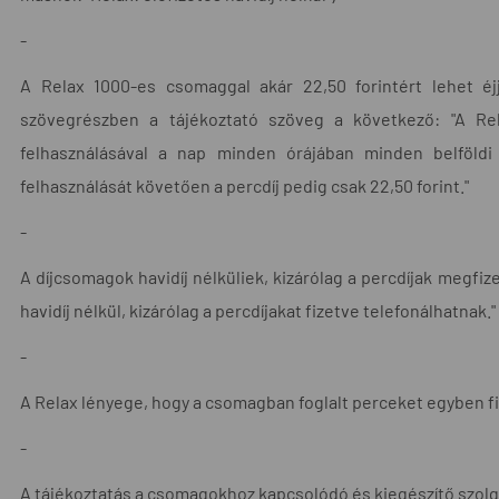
-
A Relax 1000-es csomaggal akár 22,50 forintért lehet éj
szövegrészben a tájékoztató szöveg a következő: "A Rel
felhasználásával a nap minden órájában minden belföldi
felhasználását követően a percdíj pedig csak 22,50 forint."
-
A díjcsomagok havidíj nélküliek, kizárólag a percdíjak megfi
havidíj nélkül, kizárólag a percdíjakat fizetve telefonálhatnak."
-
A Relax lényege, hogy a csomagban foglalt perceket egyben fiz
-
A tájékoztatás a csomagokhoz kapcsolódó és kiegészítő szolgá