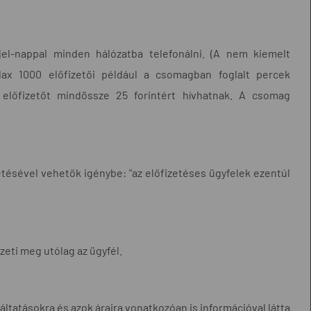
jel-nappal minden hálózatba telefonálni. (A nem kiemelt
ax 1000 előfizetői például a csomagban foglalt percek
 előfizetőt mindössze 25 forintért hívhatnak. A csomag
zetésével vehetők igénybe: "az előfizetéses ügyfelek ezentúl
eti meg utólag az ügyfél.
ltatásokra és azok áraira vonatkozóan is információval látta