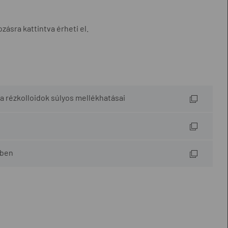
zásra kattintva érheti el.
s a rézkolloidok súlyos mellékhatásai
mben