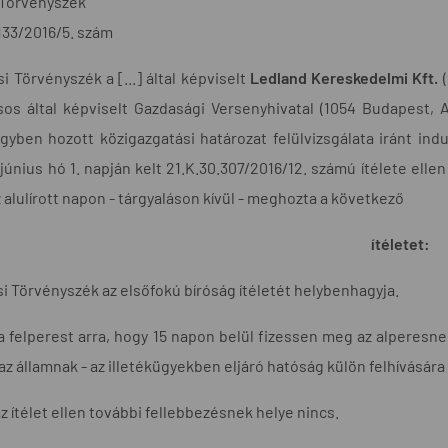
 Törvényszék
133/2016/5. szám
i Törvényszék a [...] által képviselt
Ledland Kereskedelmi Kft.
(
os által képviselt Gazdasági Versenyhivatal (1054 Budapest, Al
gyben hozott közigazgatási határozat felülvizsgálata iránt in
 június hó 1. napján kelt 21.K.30.307/2016/12. számú ítélete ellen
z alulírott napon - tárgyaláson kívül - meghozta a következő
ítéletet:
i Törvényszék az elsőfokú bíróság ítéletét helybenhagyja.
a felperest arra, hogy 15 napon belül fizessen meg az alperesn
az államnak - az illetékügyekben eljáró hatóság külön felhívására -
az ítélet ellen további fellebbezésnek helye nincs.