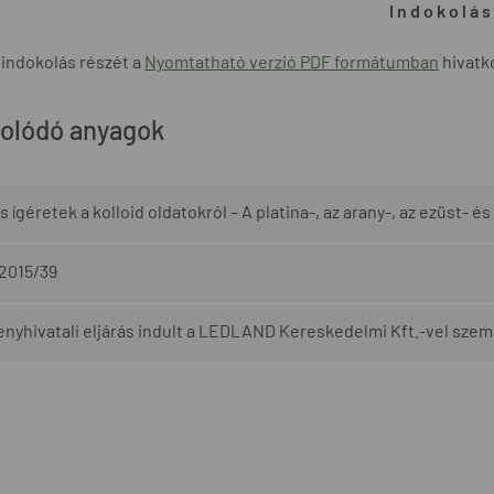
I n d o k o l á s
 indokolás részét a
Nyomtatható verzió PDF formátumban
hivatko
olódó anyagok
 ígéretek a kolloid oldatokról – A platina-, az arany-, az ezüst- é
/2015/39
enyhivatali eljárás indult a LEDLAND Kereskedelmi Kft.-vel sze