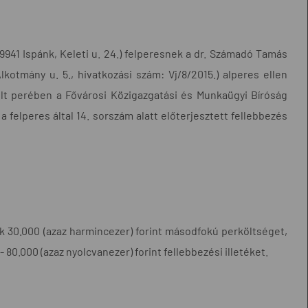
9941 Ispánk, Keleti u. 24.) felperesnek a dr. Számadó Tamás
kotmány u. 5., hivatkozási szám: Vj/8/2015.) alperes ellen
dult perében a Fővárosi Közigazgatási és Munkaügyi Bíróság
 a felperes által 14. sorszám alatt előterjesztett fellebbezés
ek 30.000 (azaz harmincezer) forint másodfokú perköltséget,
 80.000 (azaz nyolcvanezer) forint fellebbezési illetéket.