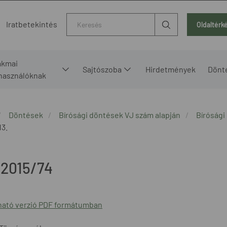
Kereső
Iratbetekintés
Oldaltérk
akmai
Sajtószoba
Hirdetmények
Dönt
lhasználóknak
Döntések
Bírósági döntések VJ szám alapján
Bírósági
13.
/2015/74
ató verzió PDF formátumban