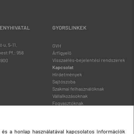
ENYHIVATAL
GYORSLINKEK
 u. 5-11.
GVH
est Pf.: 958
Árfigyelő
Visszaélés-bejelentési rendszerek
8900
Kapcsolat
Hirdetmények
Sajtószoba
Szakmai felhasználóknak
Vállalkozásoknak
Fogyasztóknak
Podcast
 és a honlap használatával kapcsolatos információk