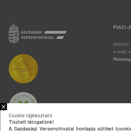
PIACI 
telefon: 
e-mail: 
Minőségb
Cookie tájékoztató
Tisztelt látogatónk!
A Gazdasági Versenyhivatal honlapja sütiket (cook