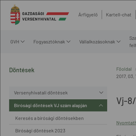
Árfigyelő
Kartell-chat
Sz
GVH
Fogyasztóknak
Vállalkozásoknak
fe
Főoldal
Döntések
2017. 03. 
Versenyhivatali döntések
Vj-8
Bírósági döntések VJ szám alapján
Keresés a bírósági döntésekben
Nyomtath
Bírósági döntések 2023