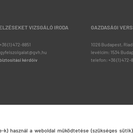
JELZÉSEKET VIZSGÁLÓ IRODA
GAZDASÁGI VERS
+36 (1) 472-8851
1026 Budapest, Riadó
ugyfelszolgalat@gvh.hu
levélcím: 1534 Budap
iztosítási kérdőív
telefon: +36 (1) 472-
ie-k) használ a weboldal működtetése (szükséges sütik)