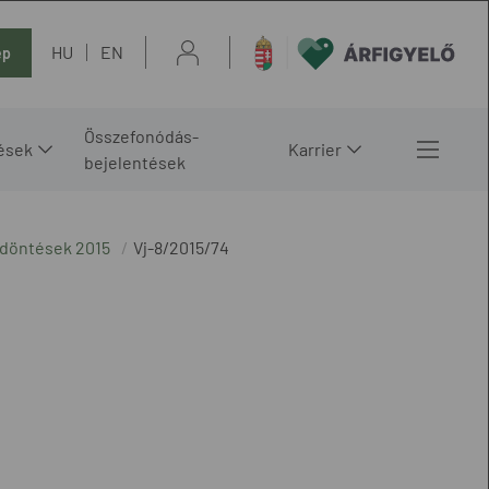
HU
EN
ép
Összefonódás-
ések
Karrier
bejelentések
 döntések 2015
Vj-8/2015/74