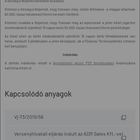
A bíróság a felperes keresetét elutasítja.
Kötelezi a bíróság a felperest, hogy fizessen meg - külön felhívásra - a magyar államnak
60.000.-(azaz hatvanezer) forint kereseti illetéket.
Kötelezi továbbá a felperest, hogy fizessen meg az alperesnek a jelen ítélet jogerőre
emelkedéséről számított 15 napon belül 50.000.-(azaz ötvenezer) forint perköltséget.
Az ítélet ellen az ítélet kézbesítésétől számított 15 napon belül fellebbezésnek van
helye, amelyet 3 példányban a jelen bíróságnál, de a Fővárosi Törvényszékhez címezve
kell benyújtani.
Indokolás
A döntés indokolás részét a
Nyomtatható verzió PDF formátumban
hivatkozásra
kattintva érheti el.
Kapcsolódó anyagok
Vj-73/2015/56
Versenyhivatali eljárás indult az ADR Sales Kft.-vel