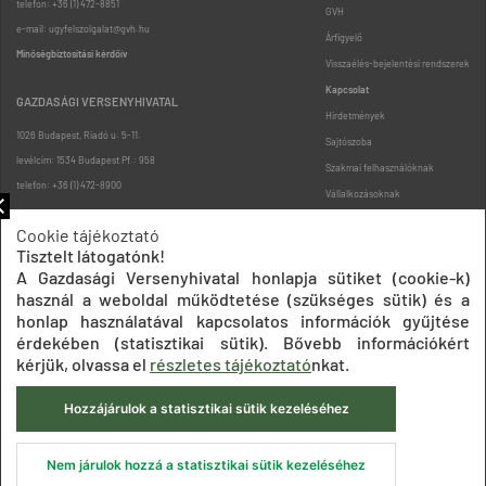
telefon: +36 (1) 472-8851
GVH
e-mail: ugyfelszolgalat@gvh.hu
Árfigyelő
Minőségbiztosítási kérdőív
Visszaélés-bejelentési rendszerek
Kapcsolat
GAZDASÁGI VERSENYHIVATAL
Hirdetmények
1026 Budapest, Riadó u. 5-11.
Sajtószoba
levélcím: 1534 Budapest Pf.: 958
Szakmai felhasználóknak
telefon: +36 (1) 472-8900
Vállalkozásoknak
Fogyasztóknak
Cookie tájékoztató
Podcast
Tisztelt látogatónk!
Oldaltérkép
A Gazdasági Versenyhivatal honlapja sütiket (cookie-k)
használ a weboldal működtetése (szükséges sütik) és a
honlap használatával kapcsolatos információk gyűjtése
érdekében (statisztikai sütik). Bővebb információkért
kérjük, olvassa el
részletes tájékoztató
nkat.
Hozzájárulok a statisztikai sütik kezeléséhez
Impresszum
Adatkezelési tájékoztatók
Akadálymentesítési nyilatkozat
Közadatkereső
Süti beállítások
ÁSZF
Nem járulok hozzá a statisztikai sütik kezeléséhez
© 2020 Gazdasági Versenyhivatal