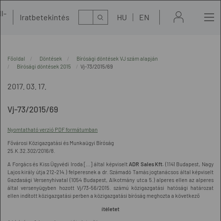
l-
Kereső
Iratbetekintés
HU
EN
t
Főoldal
Döntések
Bírósági döntések VJ szám alapján
Bírósági döntések 2015
Vj-73/2015/69
2017. 03. 17.
Vj-73/2015/69
Nyomtatható verzió PDF formátumban
Fővárosi Közigazgatási és Munkaügyi Bíróság
25.K.32.302/2016/8.
A Forgács és Kiss Ügyvédi Iroda [...] által képviselt
ADR Sales Kft.
(1141 Budapest, Nagy
Lajos király útja 212-214.) felperesnek a dr. Számadó Tamás jogtanácsos által képviselt
Gazdasági Versenyhivatal (1054 Budapest, Alkotmány utca 5.) alperes ellen az alperes
által versenyügyben hozott Vj/73-56/2015. számú közigazgatási hatósági határozat
ellen indított közigazgatási perben a közigazgatási bíróság meghozta a következő
ítéletet