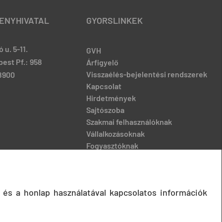
ENYHIVATAL
GYORSLINKEK
 u. 5-11.
GVH
est Pf.: 958
Árfigyelő
Visszaélés-bejelentési rendszerek
-8900
Kapcsolat
Hirdetmények
Sajtószoba
Szakmai felhasználóknak
Vállalkozásoknak
Fogyasztóknak
Podcast
 és a honlap használatával kapcsolatos információk