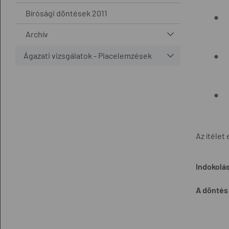
Bírósági döntések 2011
Archív
Ágazati vizsgálatok - Piacelemzések
Az ítélet
Indokolá
A döntés 