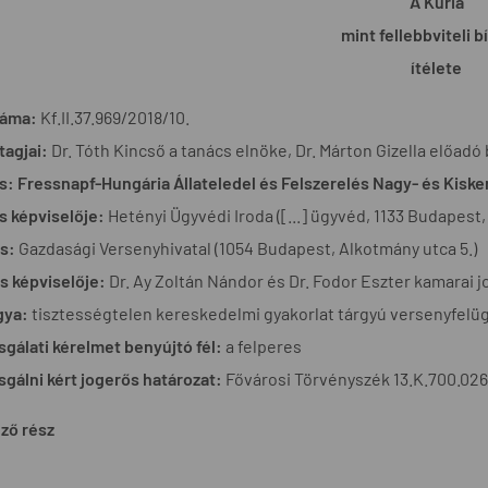
A Kúria
mint fellebbviteli b
ítélete
záma:
Kf.II.37.969/2018/10.
tagjai:
Dr. Tóth Kincső a tanács elnöke, Dr. Márton Gizella előadó b
s:
Fressnapf-Hungária Állateledel és Felszerelés Nagy- és Kiske
s képviselője:
Hetényi Ügyvédi Iroda ([...] ügyvéd, 1133 Budapest, 
s:
Gazdasági Versenyhivatal (1054 Budapest, Alkotmány utca 5.)
s képviselője:
Dr. Ay Zoltán Nándor és Dr. Fodor Eszter kamarai 
gya:
tisztességtelen kereskedelmi gyakorlat tárgyú versenyfelügye
zsgálati kérelmet benyújtó fél:
a felperes
zsgálni kért jogerős határozat:
Fővárosi Törvényszék 13.K.700.026/
ző rész