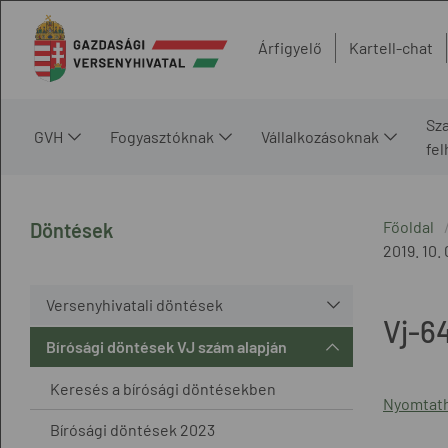
Árfigyelő
Kartell-chat
Sz
GVH
Fogyasztóknak
Vállalkozásoknak
fe
Főoldal
Döntések
2019. 10. 
Versenyhivatali döntések
Vj-6
Bírósági döntések VJ szám alapján
Keresés a bírósági döntésekben
Nyomtath
Bírósági döntések 2023