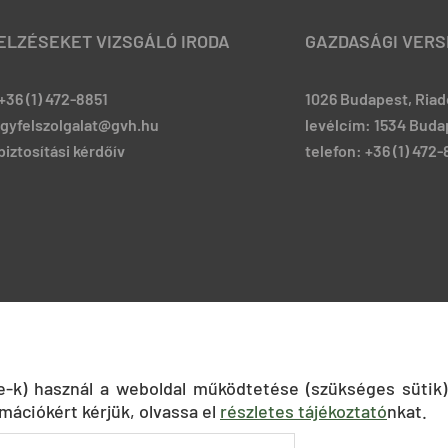
JELZÉSEKET VIZSGÁLÓ IRODA
GAZDASÁGI VERS
+36 (1) 472-8851
1026 Budapest, Riadó
ugyfelszolgalat@gvh.hu
levélcím: 1534 Budap
iztosítási kérdőív
telefon: +36 (1) 472
ie-k) használ a weboldal működtetése (szükséges sütik)
mációkért kérjük, olvassa el
részletes tájékoztató
nkat.