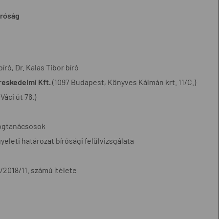
íróság
író, Dr. Kalas Tibor bíró
reskedelmi Kft.
(1097 Budapest, Könyves Kálmán krt. 11/C.)
Váci út 76.)
jogtanácsosok
leti határozat bírósági felülvizsgálata
2018/11. számú ítélete