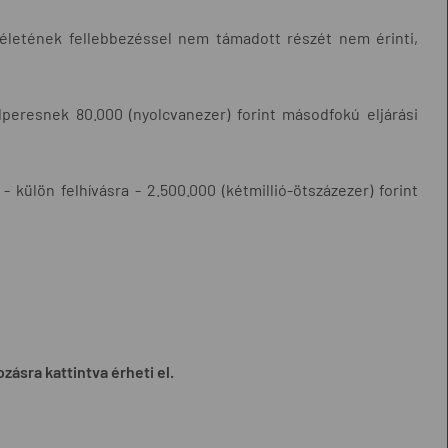
téletének fellebbezéssel nem támadott részét nem érinti,
lperesnek 80.000 (nyolcvanezer) forint másodfokú eljárási
 külön felhívásra - 2.500.000 (kétmillió-ötszázezer) forint
zásra kattintva érheti el.