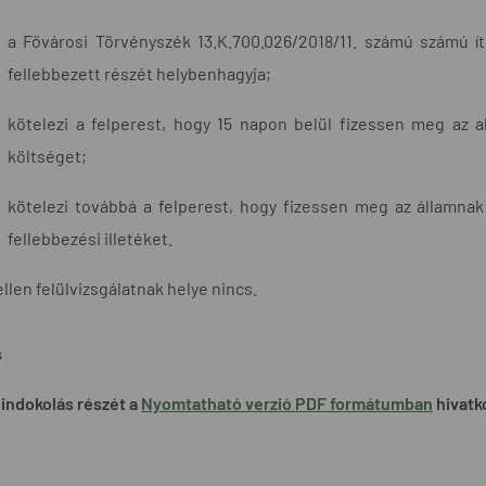
a Fővárosi Törvényszék 13.K.700.026/2018/11. számú számú í
fellebbezett részét helybenhagyja;
kötelezi a felperest, hogy 15 napon belül fizessen meg az a
költséget;
kötelezi továbbá a felperest, hogy fizessen meg az államnak -
fellebbezési illetéket.
 ellen felülvizsgálatnak helye nincs.
s
indokolás részét a
Nyomtatható verzió PDF formátumban
hivatko