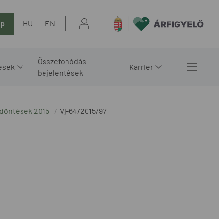
HU
EN
ép
Összefonódás-
ések
Karrier
bejelentések
 döntések 2015
Vj-64/2015/97