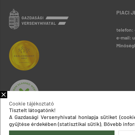
PIACI 
telefon: 
e-mail: 
Minőségb
Cookie tájékoztató
Tisztelt látogatónk!
A Gazdasági Versenyhivatal honlapja sütiket (cook
gyűjtése érdekében (statisztikai sütik). Bővebb infor