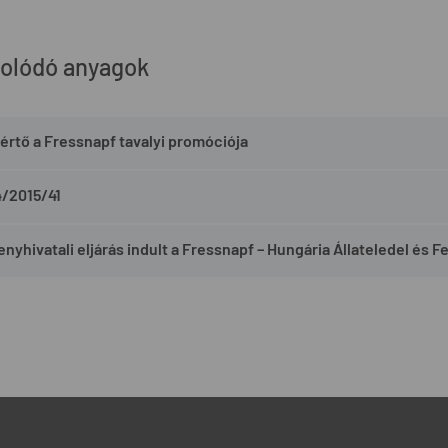
olódó anyagok
értő a Fressnapf tavalyi promóciója
4/2015/41
enyhivatali eljárás indult a Fressnapf – Hungária Állateledel és