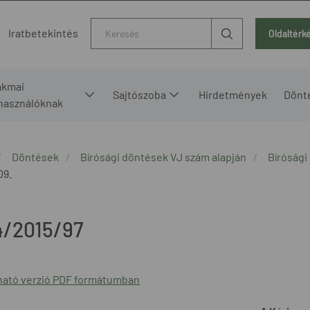
Kereső
Iratbetekintés
Oldaltérk
akmai
Sajtószoba
Hirdetmények
Dönt
lhasználóknak
Döntések
Bírósági döntések VJ szám alapján
Bírósági
09.
4/2015/97
ató verzió PDF formátumban