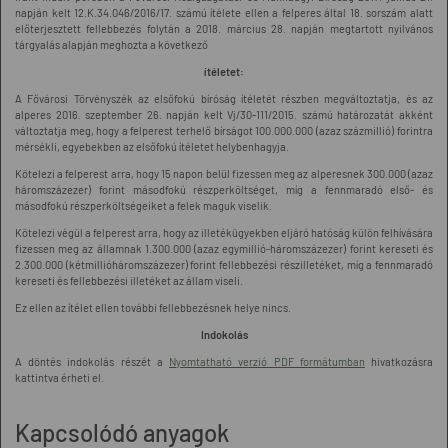
napján kelt 12.K.34.046/2016/17. számú ítélete ellen a felperes által 18. sorszám alatt
előterjesztett fellebbezés folytán a 2018. március 28. napján megtartott nyilvános
tárgyalás alapján meghozta a következő
ítéletet:
A Fővárosi Törvényszék az elsőfokú bíróság ítéletét részben megváltoztatja, és az
alperes 2016. szeptember 26. napján kelt Vj/30-111/2015. számú határozatát akként
változtatja meg, hogy a felperest terhelő bírságot 100.000.000 (azaz százmillió) forintra
mérsékli, egyebekben az elsőfokú ítéletet helybenhagyja.
Kötelezi a felperest arra, hogy 15 napon belül fizessen meg az alperesnek 300.000 (azaz
háromszázezer) forint másodfokú részperköltséget, míg a fennmaradó első- és
másodfokú részperköltségeiket a felek maguk viselik.
Kötelezi végül a felperest arra, hogy az illetékügyekben eljáró hatóság külön felhívására
fizessen meg az államnak 1.300.000 (azaz egymillió-háromszázezer) forint kereseti és
2.300.000 (kétmillióháromszázezer) forint fellebbezési részilletéket, míg a fennmaradó
kereseti és fellebbezési illetéket az állam viseli.
Ez ellen az ítélet ellen további fellebbezésnek helye nincs.
Indokolás
A döntés indokolás részét a
Nyomtatható verzió PDF formátumban
hivatkozásra
kattintva érheti el.
Kapcsolódó anyagok