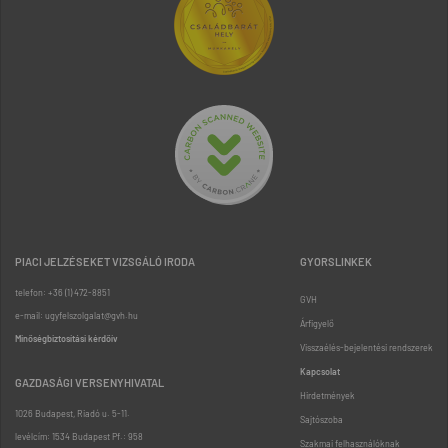
PIACI JELZÉSEKET VIZSGÁLÓ IRODA
GYORSLINKEK
telefon: +36 (1) 472-8851
GVH
e-mail: ugyfelszolgalat@gvh.hu
Árfigyelő
Minőségbiztosítási kérdőív
Visszaélés-bejelentési rendszerek
Kapcsolat
GAZDASÁGI VERSENYHIVATAL
Hirdetmények
1026 Budapest, Riadó u. 5-11.
Sajtószoba
levélcím: 1534 Budapest Pf.: 958
Szakmai felhasználóknak