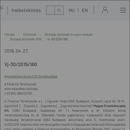
l-
Kereső
Iratbetekintés
HU
EN
t
Főoldal
Döntések
Bírósági döntések VJ szám alapján
Bírósági döntések 2015
Vj-30/2015/160
2018. 04. 27.
Vj-30/2015/160
Nyomtatható verzió PDF formátumban
A Fővárosi Törvényszék
mint másodfokú bíróság
2.Kf.650.066/2017/6.
A Fővárosi Törvényszék a [...] Ügyvédi Iroda (1055 Budapest, Kossuth Lajos tér 16-17.,
ügyintéző: [...] ügyvéd, [...] ügyvéd és [...] ügyvéd) által képviselt
Magyar Éremkibocsátó
Kft.
(1054 Budapest, Szabadság tér 7.) felperesnek a dr. Kőhalmi Attila
versenytanácstag és dr. Számadó Tamás jogtanácsos irodavezető által képviselt
Gazdasági Versenyhivatal (1054 Budapest, Alkotmány utca 5., hivatkozási szám:
Vj/30/2015.) alperes ellen versenyügyben hozott közigazgatási határozat felülvizsgálata
iránt indult perében a Fővárosi Közigazgatási és Munkaügyi Bíróság 2017. június 21.