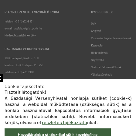
PIACI JELZÉSEKET VIZSGÁLÓ IRODA
GYORSLINKEK
telefon: +36 (1) 472-8851
GVH
e-mail: ugyfelszolgalat@gvh.hu
Árfigyelő
Minőségbiztosítási kérdőív
Visszaélés-bejelentési rendszerek
Kapcsolat
GAZDASÁGI VERSENYHIVATAL
Hirdetmények
1026 Budapest, Riadó u. 5-11.
Sajtószoba
levélcím: 1534 Budapest Pf.: 958
Szakmai felhasználóknak
telefon: +36 (1) 472-8900
Vállalkozásoknak
Fogyasztóknak
Cookie tájékoztató
Podcast
Tisztelt látogatónk!
Oldaltérkép
A Gazdasági Versenyhivatal honlapja sütiket (cookie-k)
használ a weboldal működtetése (szükséges sütik) és a
honlap használatával kapcsolatos információk gyűjtése
érdekében (statisztikai sütik). Bővebb információkért
kérjük, olvassa el
részletes tájékoztató
nkat.
Hozzájárulok a statisztikai sütik kezeléséhez