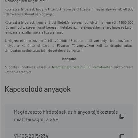
A bíróság a pert megszünteti.
Kötelezi a felperest, hogy 15 (tizenöt) napon belül fizessen meg az alperesnek 40 000
(Negyvenezer) forint perköltséget.
Kötelezi a felperest, hogy a tárgyi illetékfeljegyzési jog folytán le nem rótt 1 500 000
(Egymillióötszázezer) forint kereseti illetéket az illetékügyekben eljáró hatóság külön
felhívására az állam javára fizessen meg.
A végzés ellen a kézbesítéstől számított 15 napon belül van helye fellebbezésnek,
melyet a Kúriához címezve, a Fővárosi Törvényszéken kell az űrlapbenyújtási
támogatási szolgáltatás igénybevételével benyújtani.
Indokolás
A döntés indokolás részét a
Nyomtatható verzió PDF formátumban
hivatkozásra
kattintva érheti el.
Kapcsolódó anyagok
Megtévesztő hirdetések és hiányos tájékoztatás
miatt bírságolt a GVH
Vj-105/2015/234