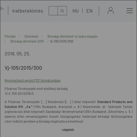
l-
Kereső
Iratbetekintés
HU
EN
t
Főoldal
Döntések
Bírósági döntések VJ szám alapján
Bírósági döntések 2015
Vj-105/2015/300
2018. 05. 25.
Vj-105/2015/300
Nyomtatható verzió PDF formátumban
Fővárosi Törvényszék mint elsőfokú bíróság
13.K.700.021/2018/3.
A Fővárosi Törvényszék [...] felszámoló ([...] ) által képviselt
Standard Products and
Solution Kft. „f.a.”
(1184 Budapest, Aranyeső u. 8.) felperesnek, dr. Számadó Tamás
jogtanácsos által képviselt Gazdasági Versenyhivatal (1054 Budapest, Alkotmány u. 5.)
alperes ellen versenyügyben hozott közigazgatási határozat bírósági felülvizsgálata
iránt indított perében a bíróság meghozta a következő
végzést: