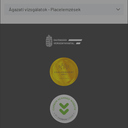
Ágazati vizsgálatok - Piacelemzések