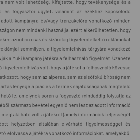
ra nem volt lehetőség. Kifejtette, hogy tevékenysége és a
ó és fogyasztói ügylet, valamint az ezekhez kapcsolódó
z adott kampányra és/vagy tranzakcióra vonatkozó minden
országon nem mindenki használja, ezért elkerülhetetlen, hogy
eken azonban csak és kizárólag figyelemfelkeltő reklámokat
reklámjai semmilyen, a figyelemfelhívás tárgyára vonatkozó
vják a Yuki kampány játékra a felhasználó figyelmét. Üzenete
ló figyelemfelhívás volt, hogy a játékot a felhasználó kövesse
atkozott, hogy sem az alperes, sem az elsőfokú bíróság nem
tartás lényege a piac és a termék sajátosságának megfelelő
rható le, amelynek során a fogyasztó mindaddig folytatja az
éből származó bevétel egyenlő nem lesz az adott információ
egtalálható volt a játékról (amely információk teljességét
dott helyzetben általában elvárható figyelmességgel és
sztó elolvassa a játékra vonatkozó információkat, amelyekből