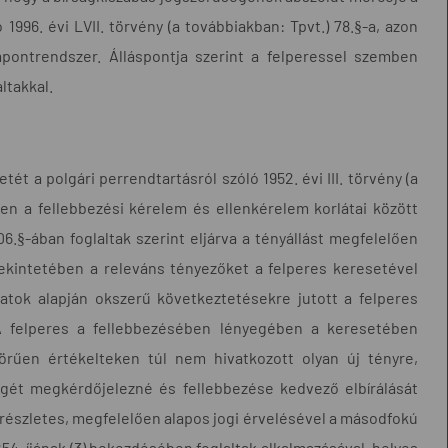
1996. évi LVII. törvény (a továbbiakban: Tpvt.) 78.§-a, azon
mpontrendszer. Álláspontja szerint a felperessel szemben
ltakkal.
ét a polgári perrendtartásról szóló 1952. évi III. törvény (a
en a fellebbezési kérelem és ellenkérelem korlátai között
6.§-ában foglaltak szerint eljárva a tényállást megfelelően
 tekintetében a releváns tényezőket a felperes keresetével
atok alapján okszerű következtetésekre jutott a felperes
 A felperes a fellebbezésében lényegében a keresetében
örűen értékelteken túl nem hivatkozott olyan új tényre,
égét megkérdőjelezné és fellebbezése kedvező elbírálását
részletes, megfelelően alapos jogi érvelésével a másodfokú
254. íjának (3) bekezdésében foglaltak alkalmazásával, helyes