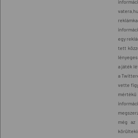
informác
vatera.h
reklámka
informáci
egy rekl
tett közz
lényeges 
a játék l
a Twitter
vette fi
mértékű i
informáci
megszerz
még az a
körülteki