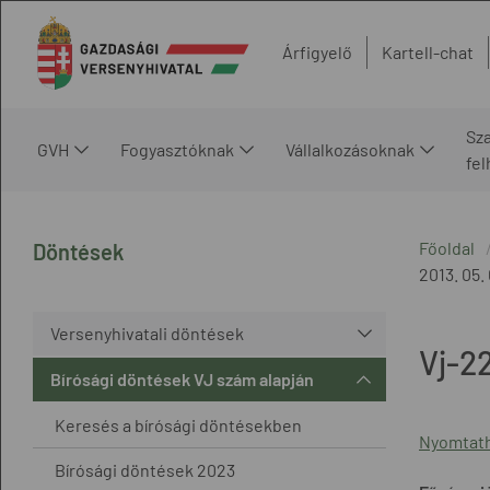
Árfigyelő
Kartell-chat
Sz
GVH
Fogyasztóknak
Vállalkozásoknak
fe
Főoldal
Döntések
2013. 05. 
Versenyhivatali döntések
Vj-2
Bírósági döntések VJ szám alapján
Keresés a bírósági döntésekben
Nyomtath
Bírósági döntések 2023