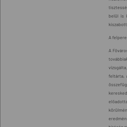
tisztessé
belül is
kiszabott
A felper
A Főváros
továbbia
vizsgálta
feltárta
összefüg
keresked
előadott
körülmén
eredménye
bíróság m