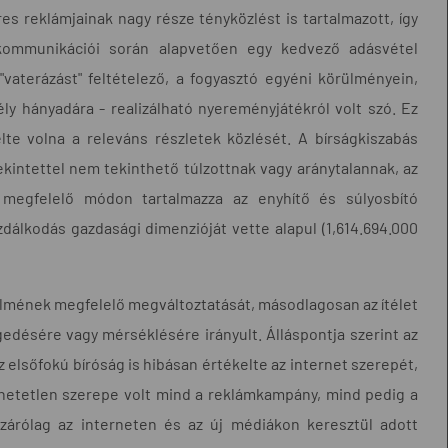
es reklámjainak nagy része tényközlést is tartalmazott, így
kommunikációi során alapvetően egy kedvező adásvétel
"vaterázást" feltételező, a fogyasztó egyéni körülményein,
ly hányadára - realizálható nyereményjátékról volt szó. Ez
e volna a releváns részletek közlését. A bírságkiszabás
kintettel nem tekinthető túlzottnak vagy aránytalannak, az
t megfelelő módon tartalmazza az enyhítő és súlyosbító
zdálkodás gazdasági dimenzióját vette alapul (1,614.694.000
elmének megfelelő megváltoztatását, másodlagosan az ítélet
edésére vagy mérséklésére irányult. Álláspontja szerint az
z elsőfokú bíróság is hibásan értékelte az internet szerepét,
hetetlen szerepe volt mind a reklámkampány, mind pedig a
izárólag az interneten és az új médiákon keresztül adott