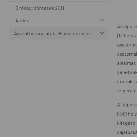
Bírósági döntések 2011
Archív
Az alpere
Ágazati vizsgálatok - Piacelemzések
(1) beke
gyakorlat
csatorná
alkalmas
vehetnek
interakti
felperest
A felper
kívül hel
kifogáso
sajátoss