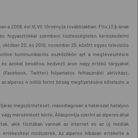
n a 2008. évi XLVII. törvény (a továbbiakban: Fttv.) 3.§-ának
eres fogyasztókkal szembeni tisztességtelen kereskedelmi
10. október 20. és 2010. november 25. között egyes televíziós
s online kommunikációs eszközökön azt a megtévesztésre
e és azokat beváltva, kedvező áron nagy értékű tárgyakat
Facebook, Twitter) folyamatos felhasználói aktivitást,
 az alperes 4 millió forint bírság megfizetésére kötelezte a
eljárás megszüntetését, másodlagosan a határozat hatályon
vagy mérséklését kérte. Álláspontja szerint az alperes által
oltak, akik tisztában vannak az internet és az új médiák
tt értékesítési módszerek. Az alperes hibásan értékelte a