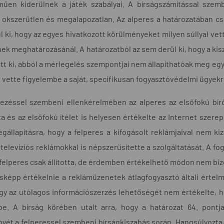
műen kiderülnek a játék szabályai. A bírságszámítással szem
, okszerűtlen és megalapozatlan. Az alperes a határozatában csa
 ki, hogy az egyes hivatkozott körülményeket milyen súllyal vet
k meghatározásánál. A határozatból az sem derül ki, hogy a kisz
ött ki, abból a mérlegelés szempontjai nem állapíthatóak meg eg
 vette figyelembe a saját, specifikusan fogyasztóvédelmi ügyek
bezéssel szembeni ellenkérelmében az alperes az elsőfokú bíró
a és az elsőfokú ítélet is helyesen értékelte az Internet szere
gállapításra, hogy a felperes a kifogásolt reklámjaival nem ki
 televíziós reklámokkal is népszerűsítette a szolgáltatását. A 
 felperes csak állította, de érdemben értékelhető módon nem biz
képp értékelnie a reklámüzenetek átlagfogyasztó általi értelme
hogy az utólagos információszerzés lehetőségét nem értékelte, h
be. A bírság körében utalt arra, hogy a határozat 64. pontj
yét a felperessel szembeni bírságkiszabás során. Hangsúlyozta