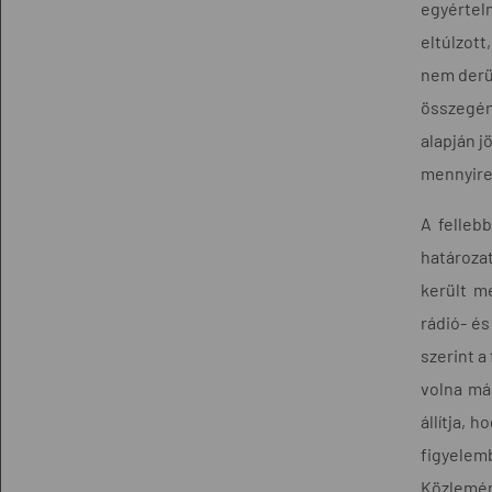
egyértel
eltúlzott
nem derül
összegéne
alapján j
mennyire
A felleb
határozat
került me
rádió- és
szerint a
volna más
állítja, 
figyelem
Közlemén