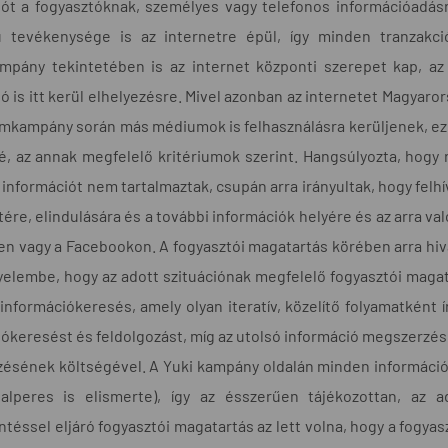
iót a fogyasztóknak, személyes vagy telefonos információadás
u tevékenysége is az internetre épül, így minden tranzakci
mpány tekintetében is az internet központi szerepet kap, a
ó is itt kerül elhelyezésre. Mivel azonban az internetet Magyar
ámkampány során más médiumok is felhasználásra kerüljenek, ez
é, az annak megfelelő kritériumok szerint. Hangsúlyozta, hogy 
információt nem tartalmaztak, csupán arra irányultak, hogy felhí
étére, elindulására és a további információk helyére és az arra va
en vagy a Facebookon. A fogyasztói magatartás körében arra hiv
gyelembe, hogy az adott szituációnak megfelelő fogyasztói maga
nformációkeresés, amely olyan iteratív, közelítő folyamatként í
ókeresést és feldolgozást, míg az utolsó információ megszerzés
ésének költségével. A Yuki kampány oldalán minden információ m
lperes is elismerte), így az ésszerűen tájékozottan, az a
ntéssel eljáró fogyasztói magatartás az lett volna, hogy a fogya