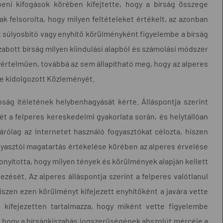
beni kifogások körében kifejtette, hogy a bírság összege
k felsorolta, hogy milyen feltételeket értékelt, az azonban
t súlyosbító vagy enyhítő körülményként figyelembe a bírság
abott bírság milyen kiindulási alapból és számolási módszer
yértelműen, továbbá az sem állapítható meg, hogy az alperes
re kidolgozott Közleményét.
ság ítéletének helybenhagyását kérte. Álláspontja szerint
pét a felperes kereskedelmi gyakorlata során, és helytállóan
zárólag az Internetet használó fogyasztókat célozta, hiszen
fogyasztói magatartás értékelése körében az alperes érvelése
onyította, hogy milyen tények és körülmények alapján kellett
zését. Az alperes álláspontja szerint a felperes valótlanul
iszen ezen körülményt kifejezett enyhítőként a javára vette
a kifejezetten tartalmazza, hogy miként vette figyelembe
, hogy a bírságkiszabás jogszerűségének abszolút mércéje a