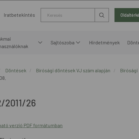
Kereső
Iratbetekintés
Oldaltérk
akmai
Sajtószoba
Hirdetmények
Dönt
lhasználóknak
Döntések
Bírósági döntések VJ szám alapján
Bírósági
08.
2/2011/26
ató verzió PDF formátumban