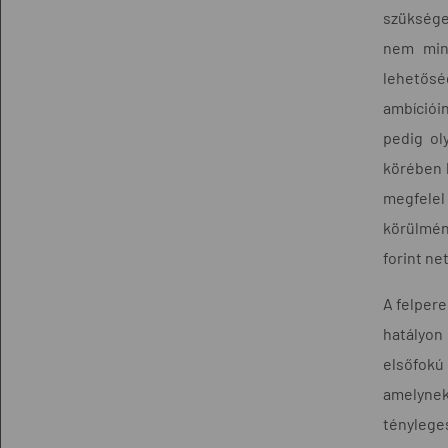
szükséges
nem minő
lehetősé
ambíciói
pedig ol
körében 
megfelel
körülmény
forint ne
A felpere
hatályon 
elsőfokú 
amelynek
ténylege