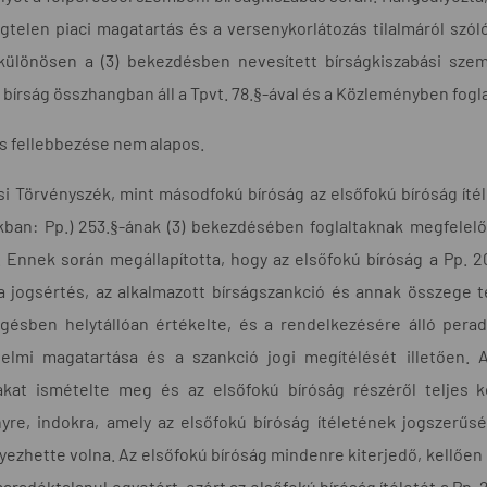
gtelen piaci magatartás és a versenykorlátozás tilalmáról szóló 
 különösen a (3) bekezdésben nevesített bírságkiszabási sze
 bírság összhangban áll a Tpvt. 78.§-ával és a Közleményben fogla
es fellebbezése nem alapos.
i Törvényszék, mint másodfokú bíróság az elsőfokú bíróság ítélet
kban: Pp.) 253.§-ának (3) bekezdésében foglaltaknak megfelelő
. Ennek során megállapította, hogy az elsőfokú bíróság a Pp. 20
, a jogsértés, az alkalmazott bírságszankció és annak összege
gésben helytállóan értékelte, és a rendelkezésére álló perad
elmi magatartása és a szankció jogi megítélését illetően.
akat ismételte meg és az elsőfokú bíróság részéről teljes k
yre, indokra, amely az elsőfokú bíróság ítéletének jogszerűs
zhette volna. Az elsőfokú bíróság mindenre kiterjedő, kellően 
aradéktalanul egyetért, ezért az elsőfokú bíróság ítéletét a Pp. 