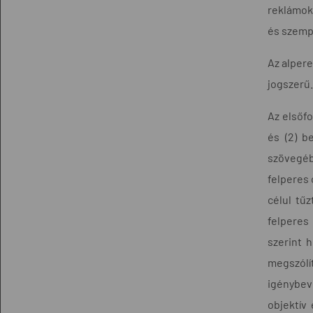
reklámok 
és szempo
Az alpere
jogszerű.
Az elsőfo
és (2) b
szövegébő
felperes 
célul tűz
felperes
szerint 
megszólí
igénybev
objektív