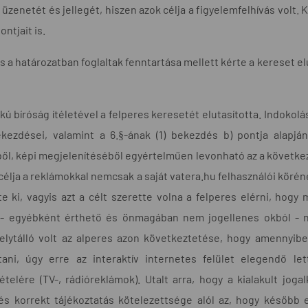
üzenetét és jellegét, hiszen azok célja a figyelemfelhívás volt
ntjait is.
s a határozatban foglaltak fenntartása mellett kérte a kereset e
kú bíróság ítéletével a felperes keresetét elutasította. Indokolásáb
ekezdései, valamint a 6.§-ának (1) bekezdés b) pontja alapján
l, képi megjelenítéséből egyértelműen levonható az a következt
célja a reklámokkal nemcsak a saját vatera.hu felhasználói körén
te ki, vagyis azt a célt szerette volna a felperes elérni, hogy
 - egyébként érthető és önmagában nem jogellenes okból - nép
helytálló volt az alperes azon következtetése, hogy amennyiben
tani, úgy erre az interaktív internetes felület elegendő l
ételére (TV-, rádióreklámok). Utalt arra, hogy a kialakult jog
 és korrekt tájékoztatás kötelezettsége alól az, hogy később 