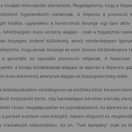
 további információk elérhetőek. Megállapította, hogy a felper
síthető figyelemkeltő reklámnak. A felperes a promóció 
gét kínálta, ugyanakkor a konstrukció lényege egy igen aktív 
n, lehetőségein múló verseny alapján - csak a fogyasztók cseké
yan lényeges, érdemi különbség, amely mindenképpen igényelt
kifejtette, hogy annak összege az eset összes körülményeire te
 a generális és speciális prevenció céljainak. A határoza
eket; a bírság kiszabásának alapjául az alperes a felperesi ga
ttó éves árbevétel), amelynek alapján az összegszerűség reális.
s fellebbezésében elsődlegesen az elsőfokú ítélet kereseti kér
kívül helyezését kérte, míg harmadlagos kérelme a bírság eleng
ítélet téves, megalapozatlan és jogszabálysértő. Az alperes és a
 a perbeli esetben nem kisegítő, hanem központi és megkerül
s tranzakciók tekintetében. Az ún. "Yuki kampány" csak és k