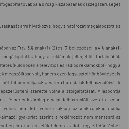
. Kifogásolta továbbá a bírság kiszabásának összegszerűségét
lutasítását arra hivatkozva, hogy a határozat megalapozott és
an az Fttv. 3.§-ának (1), (2) és (3) bekezdései, a 4.§-ának (1)
 megállapította, hogy a reklámok jellegéből, tartalmából,
etés (különösen a televíziós és rádiós reklámokból), hogy a
ek megszólítása volt, hanem ezen fogyasztói kör bővítését is
 minél többen váljanak a vatera.hu oldalak felhasználóivá. A
szerűsíteni szerette volna a szolgáltatását. Álláspontja
 a felperes kizárólag a saját felhasználóit szerette volna
ett volna, nem lett volna szükség az elektronikus média
alkalmazói gyakorlat szerint a reklámozót nem mentesíti az
esetleg internetes felületeken az adott ügyleti döntéshez