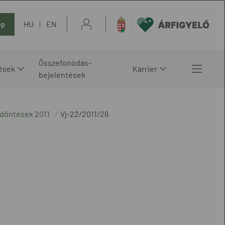
HU
EN
ép
Összefonódás-
ések
Karrier
bejelentések
 döntések 2011
Vj-22/2011/26