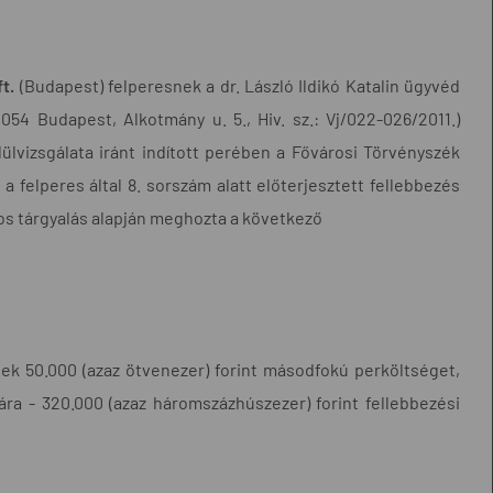
t.
(Budapest) felperesnek a dr. László Ildikó Katalin ügyvéd
1054 Budapest, Alkotmány u. 5., Hiv. sz.: Vj/022-026/2011.)
ülvizsgálata iránt indított perében a Fővárosi Törvényszék
 a felperes által 8. sorszám alatt előterjesztett fellebbezés
vános tárgyalás alapján meghozta a következő
nek 50.000 (azaz ötvenezer) forint másodfokú perköltséget,
ára - 320.000 (azaz háromszázhúszezer) forint fellebbezési