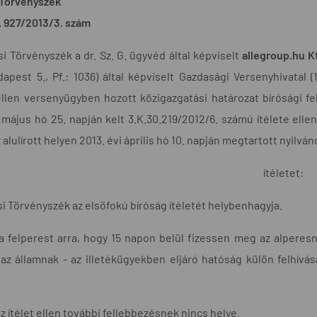
 Törvényszék
9. 927/2013/3. szám
i Törvényszék a dr. Sz. G. ügyvéd által képviselt
allegroup.hu Kf
apest 5., Pf.: 1036) által képviselt Gazdasági Versenyhivatal (
llen versenyügyben hozott közigazgatási határozat bírósági fel
 május hó 25. napján kelt 3.K.30.219/2012/6. számú ítélete ellen
z alulírott helyen 2013. évi április hó 10. napján megtartott nyil
ítéletet:
i Törvényszék az elsőfokú bíróság ítéletét helybenhagyja.
 a felperest arra, hogy 15 napon belül fizessen meg az alperes
az államnak - az illetékügyekben eljáró hatóság külön felhívás
az ítélet ellen további fellebbezésnek nincs helye.