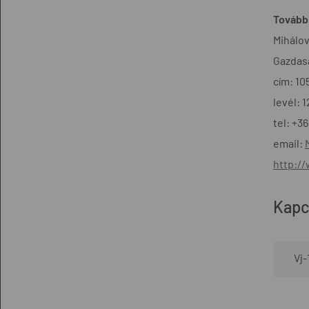
További
Mihálov
Gazdasá
cím: 10
levél: 
tel: +3
email:
http:/
Kapc
Vj