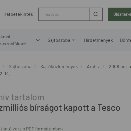
Kereső
Iratbetekintés
Oldaltérk
akmai
Sajtószoba
Hirdetmények
Dönt
lhasználóknak
Sajtószoba
Sajtóközlemények
Archív
2008-as s
2. 14.
zmilliós bírságot kapott a Tesco
tható verzió PDF formátumban