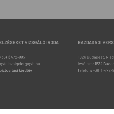
JELZÉSEKET VIZSGÁLÓ IRODA
GAZDASÁGI VERS
+36 (1) 472-8851
1026 Budapest, Riadó
ugyfelszolgalat@gvh.hu
levélcím: 1534 Budap
iztosítási kérdőív
telefon: +36 (1) 472-