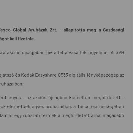
Tesco Global Áruházak Zrt. - állapította meg a Gazdasági
got kell fizetnie.
ásra akciós újságjában hívta fel a vásárlók figyelmét. A GVH
játszó és Kodak Easyshare C533 digitális fényképezőgép az
áruházaiban;
ént egyes - az akciós újságban kiemelten meghirdetett -
ltak elérhetőek egyes áruházaiban, a Tesco összességében
 valamint egy ruházati termék a meghirdetett árnál magasabb