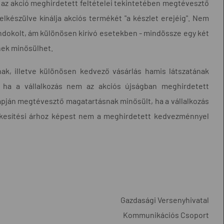
nt az akció meghirdetett feltételei tekintetében megtévesztő
elkészülve kínálja akciós termékét "a készlet erejéig". Nem
indokolt, ám különösen kirívó esetekben - mindössze egy két
nek minősülhet.
k, illetve különösen kedvező vásárlás hamis látszatának
 ha a vállalkozás nem az akciós újságban meghirdetett
apján megtévesztő magatartásnak minősült, ha a vállalkozás
ékesítési árhoz képest nem a meghirdetett kedvezménnyel
Gazdasági Versenyhivatal
Kommunikációs Csoport