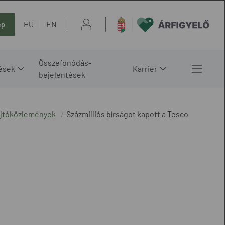
HU
EN
ép
Összefonódás-
ések
Karrier
bejelentések
ajtóközlemények
Százmilliós bírságot kapott a Tesco