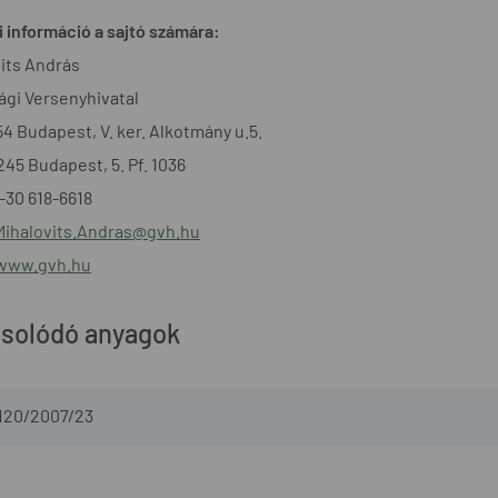
 információ a sajtó számára:
its András
gi Versenyhivatal
54 Budapest, V. ker. Alkotmány u.5.
1245 Budapest, 5. Pf. 1036
6-30 618-6618
Mihalovits.Andras@gvh.hu
/www.gvh.hu
solódó anyagok
-120/2007/23