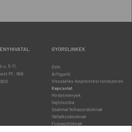
ENYHIVATAL
GYORSLINKEK
 u. 5-11.
GVH
est Pf.: 958
Árfigyelő
Visszaélés-bejelentési rendszerek
8900
Kapcsolat
Hirdetmények
Sajtószoba
Szakmai felhasználóknak
Vállalkozásoknak
Fogyasztóknak
Podcast