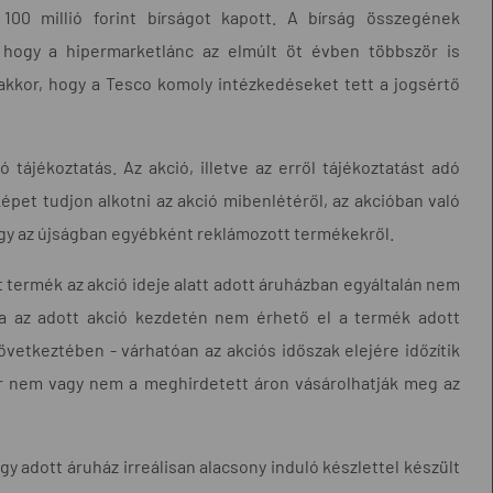
00 millió forint bírságot kapott. A bírság összegének
 hogy a hipermarketlánc az elmúlt öt évben többször is
akkor, hogy a Tesco komoly intézkedéseket tett a jogsértő
 tájékoztatás. Az akció, illetve az erről tájékoztatást adó
pet tudjon alkotni az akció mibenlétéről, az akcióban való
vagy az újságban egyébként reklámozott termékekről.
 termék az akció ideje alatt adott áruházban egyáltalán nem
a az adott akció kezdetén nem érhető el a termék adott
övetkeztében - várhatóan az akciós időszak elejére időzítik
ár nem vagy nem a meghirdetett áron vásárolhatják meg az
gy adott áruház irreálisan alacsony induló készlettel készült