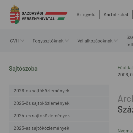
Árfigyelő
Kartell-chat
Sz
GVH
Fogyasztóknak
Vállalkozásoknak
fe
Főoldal
Sajtószoba
2008. 0
2026-os sajtóközlemények
2025-ös sajtóközlemények
Szá
2024-es sajtóközlemények
2023-as sajtóközlemények
Nyomta