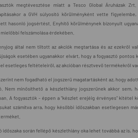
asztók megtévesztése miatt a Tesco Global Áruházak Zrt. 1
apításakor a GVH súlyosító körülményként vette figyelembe,
ett hasonló jogsértést. Enyhítő körülménynek bizonyult ugyan
 mielőbbi felszámolása érdekében.
nyjog által nem tiltott az akciók megtartása és az ezekről való
jságok esetében ugyanakkor elvárt, hogy a fogyasztó pontos ké
el esetleges feltételeiről, az akcióban résztvevő termékekről 
zerint nem fogadható el jogszerű magatartásként az, hogy adott
ó. Nem minősíthető a készlethiány jogszerűnek akkor sem, h
an. A fogyasztók - éppen a "készlet erejéig érvényes" kitétel k
ásukat számítva arra, hogy későbbi időszakban esetlegesen m
terméket.
ó időszaka során fellépő készlethiány oka lehet továbbá az is, ho