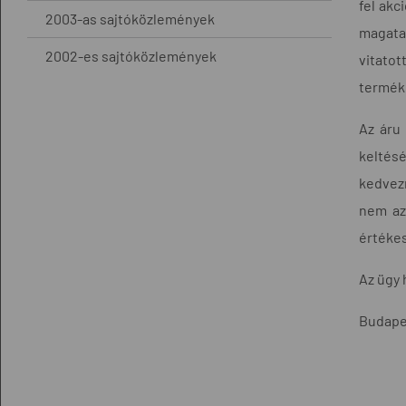
fel akc
2003-as sajtóközlemények
magatar
2002-es sajtóközlemények
vitatot
termék 
Az áru
keltés
kedvezm
nem az
értékes
Az ügy 
Budapes