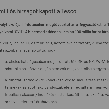
milliós bírságot kapott a Tesco
valyi akciója hirdetésekor megtévesztette a fogyasztókat a 
hivatal (GVH). A hipermarketláncnak emiatt 100 millió forint bírsá
 2007. január 19. és február 1. között akciót tartott. A leáraz
ata azonban megállapította, hogy
az akciós katalógusában meghirdetett 512 MB-os MP3/WMA-le
adott akciós időszak elején nem volt megvásárolható egyes 
a ruházati termékekre vonatkozó végső kiárusítása részek
termékek az adott akciós időszak elején egyáltalán nem vo
irreálisan alacsony indulókészlettel készült fel az akcióra,
áron volt elérhető áruházaiban.