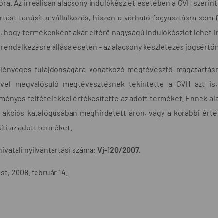
ióra. Az irreálisan alacsony indulókészlet esetében a GVH szeri
tást tanúsít a vállalkozás, hiszen a várható fogyasztásra sem f
t, hogy termékenként akár eltérő nagyságú indulókészlet lehet 
rendelkezésre állása esetén - az alacsony készletezés jogsértő
 lényeges tulajdonságára vonatkozó megtévesztő magatartásna
ével megvalósuló megtévesztésnek tekintette a GVH azt is,
ényes feltételekkel értékesítette az adott terméket. Ennek al
 akciós katalógusában meghirdetett áron, vagy a korábbi ért
íti az adott terméket.
hivatali nyilvántartási száma:
Vj-120/2007.
t, 2008. február 14.