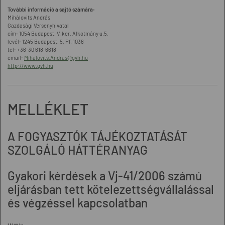
További információ a sajtó számára:
Mihálovits András
Gazdasági Versenyhivatal
cím: 1054 Budapest, V. ker. Alkotmány u.5.
levél: 1245 Budapest, 5. Pf. 1036
tel: +36-30 618-6618
email:
Mihalovits.Andras@gvh.hu
http://www.gvh.hu
MELLÉKLET
A FOGYASZTÓK TÁJÉKOZTATÁSÁT
SZOLGÁLÓ HÁTTÉRANYAG
Gyakori kérdések a Vj-41/2006 számú
eljárásban tett kötelezettségvállalással
és végzéssel kapcsolatban