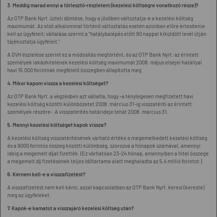
3. Meddig marad ennyi a törlesztő-részletem (kezelési költségre vonatkozó része)?
Az OTP Bank Nyrt. üzleti döntése, hogy a jövőben változtatja-e a kezelési költség
maximumát. Az első alkalommal történő változtatás esetén azonban előre értesítenie
kell az ügyfeleit; vállalása szerint a "hatálybalépés előtt 90 nappal kiküldött levél útján
tájékoztatja ügyfeleit."
A GVH észlelése szerint ez a módosítás megtörtént, és az OTP Bank Nyrt. az érintett
személyek lakáshitelének kezelési költség maximumát 2008. május elsejei hatállyal
havi 15.000 forintnak megfelelő összegben állapította meg.
4. Mikor kapom vissza a kezelési költséget?
Az OTP Bank Nyrt. a végzésben azt vállalta, hogy -a ténylegesen megfizetett havi
kezelési költség közötti különbözetet 2008. március 31-ig visszatéríti az érintett
személyek részére-. A visszatérítés határideje tehát 2008. március 31.
5. Mennyi kezelési költséget kapok vissza?
A kezelési költség visszatérítésének várható értéke a megemelkedett kezelési költség
és a 9000 forintos összeg közötti különbség, szorozva a hónapok számával, amennyi
ideig a megemelt díjat fizették. (Ez várhatóan 23-24 hónap, amennyiben a hitel összege
a megemelt díj fizetésének teljes időtartama alatt meghaladta az 5,4 millió forintot.)
6. Kérnem kell-e a visszafizetést?
A visszafizetést nem kell kérni, azzal kapcsolatban az OTP Bank Nyrt. keresi (kereste)
meg az ügyfeleket.
7. Kapok-e kamatot a visszajáró kezelési költség után?