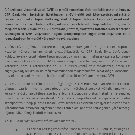
A Gazdasági Versenyhivatal (GVH) az elmúlt napokban több forrásból észlelte, hogy az
OTP Bank Nyrt. lakáshitel üzletágában a GVH előtt tett kötelezettségvállalásáról
félreérthető módon tájékoztatta ügyfeleit. A tájékoztatással kapcsolatban érkezett
panaszok és a kötelezettségvállalás részleteivel kapcsolatos fogyasztói
megkeresések, valamint a GVH birtokába jutott tájékoztatás tartalma következtében
szükséges a GVH végzésben foglalt álláspontjának egyértelmű rögzítése és a
leggyakrabban felmerülő kérdések megválaszolása.
A pénzintézet tájékoztatása szerint az ügyfelek 2008. január 31-ig értesítést kaptak a
kezelési költség maximumának visszaállításáról. Az OTP Bank Nyrt. ügyfeleknek
küldött levele viszont félreérthető módon úgy fogalmaz, mintha a kezelési költségek
maximumának emelésére a GVH elvárása alapján kerülne sor, noha a GVH erre nem
kötelezte, nem is kötelezhette az OTP-t. Megtévesztő az a fogalmazás, amely azt
sugallja, hogy a kezelési költség maximumának megemelésével a hatóság elvárásainak
tesz eleget a bank, vagy ezt a lépést legalábbis előre jóváhagyta volna a GVH.
A GVH 2007 decemberében döntött úgy, hogy az OTP Bank Nyrt.-vel szemben indított
eljárást lezárja, mivel a pénzintézet olyan kötelezettségeket vállalt, amelyek a
versenyhatóság megítélése szerint a leghatásosabban biztosíthatják a versenyhez
fűződő közérdek érvényesülését. A kötelezettségvállalások elfogadásánál fontos
szempont volt, hogy jelentős számú ügyfél részesül egyszerűen és gyorsan olyan anyagi
kárpótlásban, amelyhez egyébként csak több éves, jelentős költségekkel járó bírósági
eljárást követően juthatott volna hozzá.
Az OTP Bank Nyrt. a következő vállalásokat tette:
A kezelési költség emelésével kapcsolatban az OTP Bank saját maga és
az OTP Jelzálogbank Zrt. tekintetében is vállalta a visszatérítést. Ezen