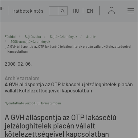
l-
Kereső
Iratbetekintés
HU
EN
t
Főoldal
Sajtószoba
Sajtóközlemények
Archív
2008-as sajtóközlemények
A GVH álláspontja az OTP lakáscélú jelzáloghitelek piacán vállalt kötelezettségeivel
kapcsolatban
2008. 02. 06.
A GVH álláspontja az OTP lakáscélú jelzáloghitelek piacán
vállalt kötelezettségeivel kapcsolatban
Nyomtatható verzió PDF formátumban
A GVH álláspontja az OTP lakáscélú
jelzáloghitelek piacán vállalt
kötelezettségeivel kapcsolatban