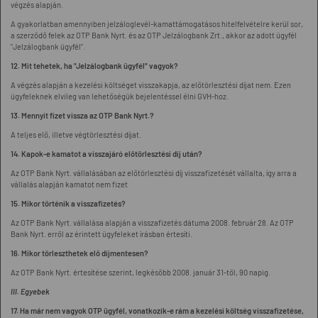
végzés alapján.
A gyakorlatban amennyiben jelzáloglevél-kamattámogatásos hitelfelvételre kerül sor,
a szerződő felek az OTP Bank Nyrt. és az OTP Jelzálogbank Zrt., akkor az adott ügyfél
"Jelzálogbank ügyfél".
12. Mit tehetek, ha "Jelzálogbank ügyfél" vagyok?
A végzés alapján a kezelési költséget visszakapja, az előtörlesztési díjat nem. Ezen
ügyfeleknek elvileg van lehetőségük bejelentéssel élni GVH-hoz.
13. Mennyit fizet vissza az OTP Bank Nyrt.?
A teljes elő, illetve végtörlesztési díjat.
14. Kapok-e kamatot a visszajáró előtörlesztési díj után?
Az OTP Bank Nyrt. vállalásában az előtörlesztési díj visszafizetését vállalta, így arra a
vállalás alapján kamatot nem fizet
15. Mikor történik a visszafizetés?
Az OTP Bank Nyrt. vállalása alapján a visszafizetés dátuma 2008. február 28. Az OTP
Bank Nyrt. erről az érintett ügyfeleket írásban értesíti.
16. Mikor törleszthetek elő díjmentesen?
Az OTP Bank Nyrt. értesítése szerint, legkésőbb 2008. január 31-től, 90 napig.
III. Egyebek
17. Ha már nem vagyok OTP ügyfél, vonatkozik-e rám a kezelési költség visszafizetése,