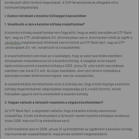
korlátozott időre történő megnyitását. A GVH Versenytanácsa elfogadta ezt a
kötelezettségvállalást.
I. Gyakori kérdések a kezelési költséggel kapcsolatban
1. Vonatkozik-e rám a kezelési költség visszafizetése?
A kezelési költség visszafizetése nem függ attól, hogy az adott szerződés az OTP Bank
Nyrt. vagy az OTP Jelzálogbank Zrt. állományában van-e. Amennyiben tehát az ügyfél a
végzésben
meghatározott feltételek szerint kötött az OTP Bank Nyrt. vagy az OTP
Jelzálogbank Zrt.-vel, vonatkozik rá a visszatérítés.
A visszafizetéshez ezen kívül az is szükséges, hogy az adott szerződés esetében
ténylegesen módosításra került a kezelési költség. A vizsgálat során kapott
tájékoztatás szerint a kezelési költség a 2003. június 16. után kötött szerződések
esetében már eleve 2% volt. Az olyan esetekben, ahol nem történt módosítás a
szerződés eredeti feltételeihez képest, nem jár visszatérítés.
A visszatérítéshez természetesen arra is szükség van, hogy a hitel összege a kezelési
költség megemelésének időpontjában meghaladja az 5,4 millió forintot, ennek
hiányában ugyanis nem is emelkedett a kezelési költség.
2. Hogyan változik a törlesztő-részletem a végzés következtében?
Az OTP Bank Nyrt. a végzésben vállalta, hogy a kezelési költség maximumot
visszaállítja. Ennek eredményeként a törlesztő-részlet kezelési költségre vonatkozó
része 2008. március 31-ig módosításra kerül.
A GVH észlelése szerint 2008. január 31-ig értesítették az ügyfeleket a kezelési költség
maximumának visszaállításáról, majd annak ismételt megemeléséről.