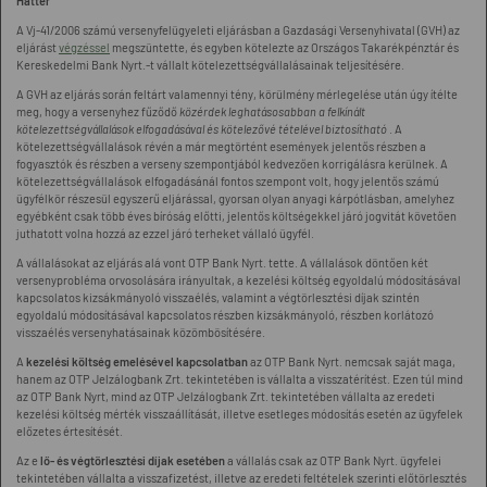
Háttér
A Vj-41/2006 számú versenyfelügyeleti eljárásban a Gazdasági Versenyhivatal (GVH) az
eljárást
végzéssel
megszüntette, és egyben kötelezte az Országos Takarékpénztár és
Kereskedelmi Bank Nyrt.-t vállalt kötelezettségvállalásainak teljesítésére.
A GVH az eljárás során feltárt valamennyi tény, körülmény mérlegelése után úgy ítélte
meg, hogy a versenyhez fűződő
közérdek leghatásosabban a felkínált
kötelezettségvállalások elfogadásával és kötelezővé tételével biztosítható
. A
kötelezettségvállalások révén a már megtörtént események jelentős részben a
fogyasztók és részben a verseny szempontjából kedvezően korrigálásra kerülnek. A
kötelezettségvállalások elfogadásánál fontos szempont volt, hogy jelentős számú
ügyfélkör részesül egyszerű eljárással, gyorsan olyan anyagi kárpótlásban, amelyhez
egyébként csak több éves bíróság előtti, jelentős költségekkel járó jogvitát követően
juthatott volna hozzá az ezzel járó terheket vállaló ügyfél.
A vállalásokat az eljárás alá vont OTP Bank Nyrt. tette. A vállalások döntően két
versenyprobléma orvosolására irányultak, a kezelési költség egyoldalú módosításával
kapcsolatos kizsákmányoló visszaélés, valamint a végtörlesztési díjak szintén
egyoldalú módosításával kapcsolatos részben kizsákmányoló, részben korlátozó
visszaélés versenyhatásainak közömbösítésére.
A
kezelési költség emelésével kapcsolatban
az OTP Bank Nyrt. nemcsak saját maga,
hanem az OTP Jelzálogbank Zrt. tekintetében is vállalta a visszatérítést. Ezen túl mind
az OTP Bank Nyrt, mind az OTP Jelzálogbank Zrt. tekintetében vállalta az eredeti
kezelési költség mérték visszaállítását, illetve esetleges módosítás esetén az ügyfelek
előzetes értesítését.
Az e
lő- és végtörlesztési díjak esetében
a vállalás csak az OTP Bank Nyrt. ügyfelei
tekintetében vállalta a visszafizetést, illetve az eredeti feltételek szerinti előtörlesztés