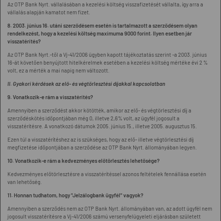
Az OTP Bank Nyrt. vállalásában a kezelési költség visszafizetését vállalta, így arra a
vállalás alapján kamatot nem fizet.
8. 2003. június 16. utáni szerződésem esetén is tartalmazott a szerződésem olyan
rendelkezést, hogy a kezelési költség maximuma 9000 forint. Ilyen esetben jár
visszatérítés?
Az OTP Bank Nyrt.-től a Vj-41/2006 ügyben kapott tájékoztatás szerint -a 2003. június
16-át követően benyújtott hitelkérelmek esetében a kezelési költség mértéke évi 2 %
volt, ez a mérték a mai napig nem változott.
II. Gyakori kérdések az elő- és végtörlesztési díjakkal kapcsolatban
9. Vonatkozik-e rám a visszatérítés?
Amennyiben a szerződést akkor kötötték, amikor az elő- és végtörlesztési díj a
szerződéskötés időpontjában még 0, illetve 2,6% volt, az ügyfél jogosult a
visszatérítésre. A vonatkozó dátumok 2005. június 15., illetve 2005. augusztus 15.
Ezen túl a visszatérítéshez az is szükséges, hogy az elő- illetve végtörlesztési díj
megfizetése időpontjában a szerződése az OTP Bank Nyrt. állományában legyen.
10. Vonatkozik-e rám a kedvezményes előtörlesztés lehetősége?
Kedvezményes előtörlesztésre a visszatérítéssel azonos feltételek fennállása esetén
van lehetőség.
11. Honnan tudhatom, hogy "Jelzálogbank ügyfél" vagyok?
Amennyiben a szerződés nem az OTP Bank Nyrt. állományában van, az adott ügyfél nem
jogosult visszatérítésre a Vj-41/2006 számú versenyfelügyeleti eljárásban született