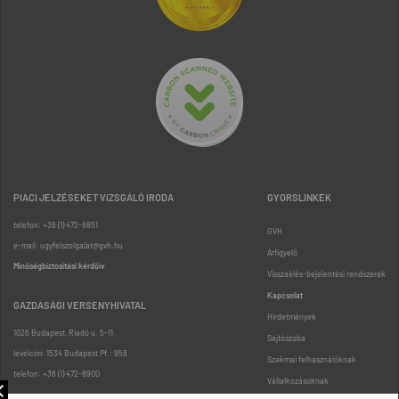
PIACI JELZÉSEKET VIZSGÁLÓ IRODA
GYORSLINKEK
telefon: +36 (1) 472-8851
GVH
e-mail: ugyfelszolgalat@gvh.hu
Árfigyelő
Minőségbiztosítási kérdőív
Visszaélés-bejelentési rendszerek
Kapcsolat
GAZDASÁGI VERSENYHIVATAL
Hirdetmények
1026 Budapest, Riadó u. 5-11.
Sajtószoba
levélcím: 1534 Budapest Pf.: 958
Szakmai felhasználóknak
telefon: +36 (1) 472-8900
Vállalkozásoknak