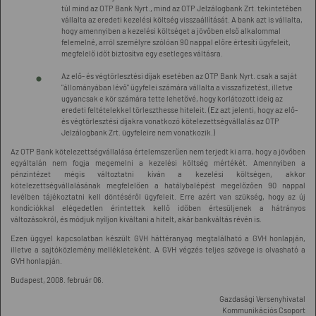
túl mind az OTP Bank Nyrt., mind az OTP Jelzálogbank Zrt. tekintetében
vállalta az eredeti kezelési költség visszaállítását. A bank azt is vállalta,
hogy amennyiben a kezelési költséget a jövőben első alkalommal
felemelné, arról személyre szólóan 90 nappal előre értesíti ügyfeleit,
megfelelő időt biztosítva egy esetleges váltásra.
Az elő- és végtörlesztési díjak esetében az OTP Bank Nyrt. csak a saját
"állományában lévő" ügyfelei számára vállalta a visszafizetést, illetve
ugyancsak e kör számára tette lehetővé, hogy korlátozott ideig az
eredeti feltételekkel törleszthesse hiteleit. (Ez azt jelenti, hogy az elő-
és végtörlesztési díjakra vonatkozó kötelezettségvállalás az OTP
Jelzálogbank Zrt. ügyfeleire nem vonatkozik.)
Az OTP Bank kötelezettségvállalása értelemszerűen nem terjedt ki arra, hogy a jövőben
egyáltalán nem fogja megemelni a kezelési költség mértékét. Amennyiben a
pénzintézet mégis változtatni kíván a kezelési költségen, akkor
kötelezettségvállalásának megfelelően a hatálybalépést megelőzően 90 nappal
levélben tájékoztatni kell döntéséről ügyfeleit. Erre azért van szükség, hogy az új
kondíciókkal elégedetlen érintettek kellő időben értesüljenek a hátrányos
változásokról, és módjuk nyíljon kiváltani a hitelt, akár bankváltás révén is.
Ezen üggyel kapcsolatban készült GVH háttéranyag megtalálható a GVH honlapján,
illetve a sajtóközlemény mellékleteként. A GVH végzés teljes szövege is olvasható a
GVH honlapján.
Budapest, 2008. február 06.
Gazdasági Versenyhivatal
Kommunikációs Csoport