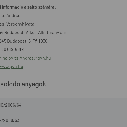
 információ a sajtó számára:
its András
gi Versenyhivatal
54 Budapest, V. ker. Alkotmány u.5.
1245 Budapest, 5. Pf. 1036
6-30 618-6618
Mihalovits.Andras@gvh.hu
/www.gvh.hu
solódó anyagok
-10/2006/64
-9/2006/53