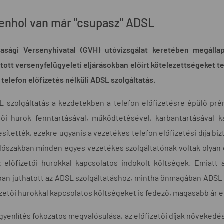
enhol van már "csupasz" ADSL
asági Versenyhivatal (GVH) utóvizsgálat keretében megállap
atott versenyfelügyeleti eljárásokban előírt kötelezettségeket t
a telefon előfizetés nélküli ADSL szolgáltatás.
L szolgáltatás a kezdetekben a telefon előfizetésre épülő pr
etői hurok fenntartásával, működtetésével, karbantartásával
sítették, ezekre ugyanis a vezetékes telefon előfizetési díja biz
időszakban minden egyes vezetékes szolgáltatónak voltak olyan d
 előfizetői hurokkal kapcsolatos indokolt költségek. Emiatt 
an juthatott az ADSL szolgáltatáshoz, mintha önmagában ADSL sz
izetői hurokkal kapcsolatos költségeket is fedező, magasabb ár e
egyenlítés fokozatos megvalósulása, az előfizetői díjak növeked