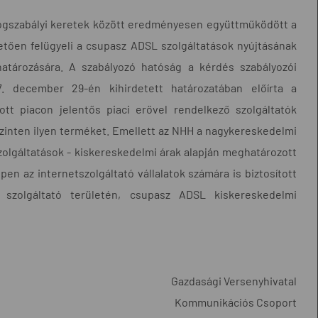
ogszabályi keretek között eredményesen együttműködött a
etően felügyeli a csupasz ADSL szolgáltatások nyújtásának
határozására. A szabályozó hatóság a kérdés szabályozói
 december 29-én kihirdetett határozatában előírta a
tt piacon jelentős piaci erővel rendelkező szolgáltatók
zinten ilyen terméket. Emellett az NHH a nagykereskedelmi
olgáltatások - kiskereskedelmi árak alapján meghatározott
pen az internetszolgáltató vállalatok számára is biztosított
szolgáltató területén, csupasz ADSL kiskereskedelmi
Gazdasági Versenyhivatal
Kommunikációs Csoport