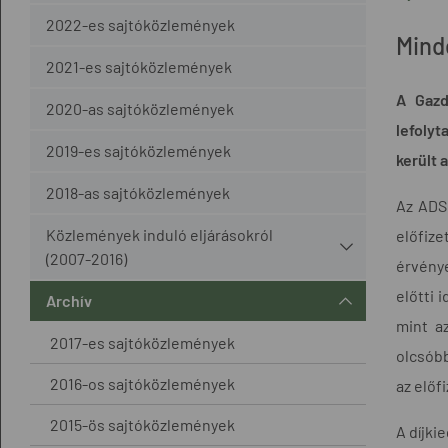
2022-es sajtóközlemények
Mind
2021-es sajtóközlemények
A Gazd
2020-as sajtóközlemények
lefolyt
2019-es sajtóközlemények
került 
2018-as sajtóközlemények
Az ADS
Közlemények induló eljárásokról
előfiz
(2007-2016)
érvénye
előtti 
Archív
mint az
2017-es sajtóközlemények
olcsóbb
2016-os sajtóközlemények
az előf
2015-ös sajtóközlemények
A díjki