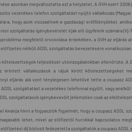
ése azonban megváltoztatta ezt a helyzetet. A GVH ezért 2006 ja
ziós vezetékes telefon szolgáltatást nyújtó vállalkozás (Magyar 
atára, hogy azok visszaélnek-e gazdasági erőfölényükkel, amiko
rési szolgáltatás igénybevételét írják elő ügyfeleik számára (Vj-7, 
probléma megfelelő orvosolása érdekében, a GVH az eljárás alá 
 előfizetés nélküli ADSL szolgáltatás bevezetésére vonatkozóan
 kötelezettségek teljesítését utóvizsgálatokban ellenőrizte. A 2
z érintett vállalkozások a rájuk kirótt kötelezettségeket 
nyi eljárás alá vont ténylegesen lehetővé tette a csupasz ADS
 ADSL szolgáltatást a vezetékes telefonnal együtt, vagy anélkü
ADSL szolgáltatások igénybevevőit jellemzően csak az elkötelezett
el kívánja hívni a fogyasztók figyelmét, hogy a csupasz ADSL sz
 magasabb lehet, mivel az előfizetői hurokkal kapcsolatos me
 előfizetési díj biztosít fedezetet) a szolgáltatók a csupasz ADSL