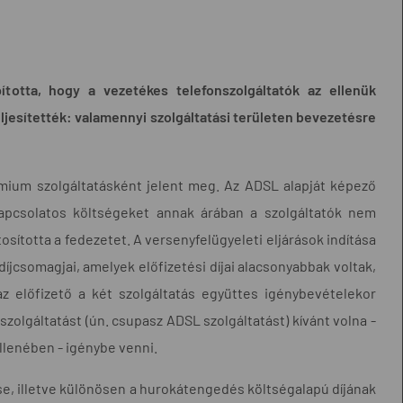
ította, hogy a vezetékes telefonszolgáltatók az ellenük
eljesítették: valamennyi szolgáltatási területen bevezetésre
émium szolgáltatásként jelent meg. Az ADSL alapját képező
 kapcsolatos költségeket annak árában a szolgáltatók nem
tosította a fedezetet. A versenyfelügyeleti eljárások indítása
íjcsomagjai, amelyek előfizetési díjai alacsonyabbak voltak,
az előfizető a két szolgáltatás együttes igénybevételekor
olgáltatást (ún. csupasz ADSL szolgáltatást) kívánt volna -
llenében - igénybe venni.
ése, illetve különösen a hurokátengedés költségalapú díjának