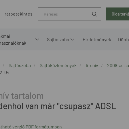
Kereső
Iratbetekintés
Oldaltérk
akmai
Sajtószoba
Hirdetmények
Dönt
lhasználóknak
Sajtószoba
Sajtóközlemények
Archív
2008-as s
2. 04.
denhol van már "csupasz" ADSL
tható verzió PDF formátumban