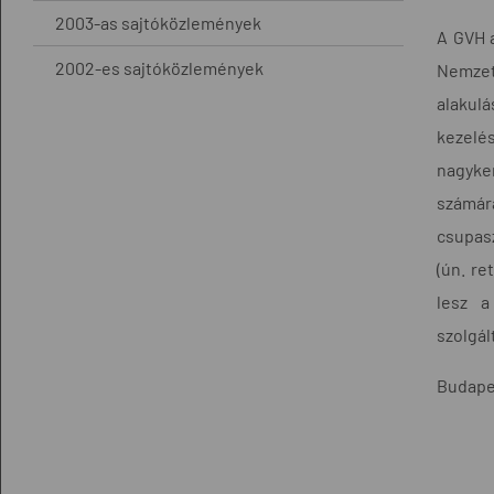
2003-as sajtóközlemények
A GVH 
2002-es sajtóközlemények
Nemzet
alakul
kezelé
nagyke
számára
csupasz
(ún. re
lesz a
szolgál
Budapes