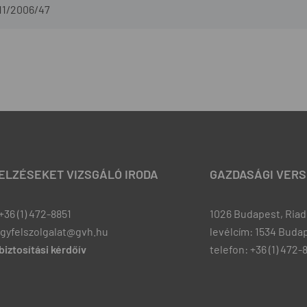
11/2006/47
JELZÉSEKET VIZSGÁLÓ IRODA
GAZDASÁGI VERS
+36 (1) 472-8851
1026 Budapest, Riadó
ugyfelszolgalat@gvh.hu
levélcím: 1534 Budap
iztosítási kérdőív
telefon: +36 (1) 472-