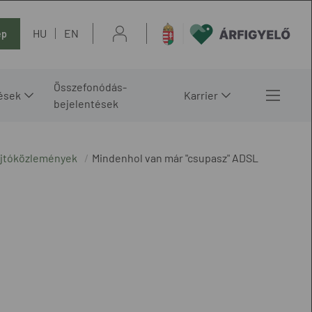
HU
EN
ép
Összefonódás-
ések
Karrier
bejelentések
ajtóközlemények
Mindenhol van már "csupasz" ADSL