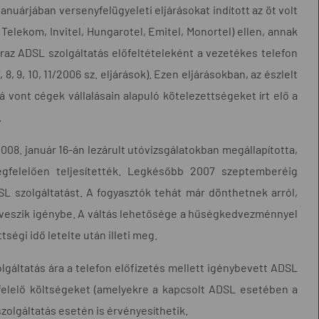
nuárjában versenyfelügyeleti eljárásokat indított az öt volt
Telekom, Invitel, Hungarotel, Emitel, Monortel) ellen, annak
raz ADSL szolgáltatás előfeltételeként a vezetékes telefon
8, 9, 10, 11/2006 sz. eljárások). Ezen eljárásokban, az észlelt
vont cégek vállalásain alapuló kötelezettségeket írt elő a
.
008. január 16-án lezárult utóvizsgálatokban megállapította,
megfelelően teljesítették. Legkésőbb 2007 szeptemberéig
L szolgáltatást. A fogyasztók tehát már dönthetnek arról,
l veszik igénybe. A váltás lehetősége a hűségkedvezménnyel
ségi idő letelte után illeti meg.
olgáltatás ára a telefon előfizetés mellett igénybevett ADSL
gfelelő költségeket (amelyekre a kapcsolt ADSL esetében a
 szolgáltatás esetén is érvényesíthetik.