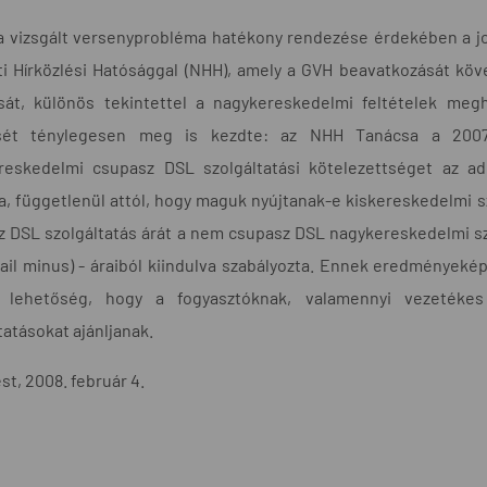
a vizsgált versenyprobléma hatékony rendezése érdekében a j
i Hírközlési Hatósággal (NHH), amely a GVH beavatkozását köv
ását, különös tekintettel a nagykereskedelmi feltételek meg
sét ténylegesen meg is kezdte: az NHH Tanácsa a 2007.
reskedelmi csupasz DSL szolgáltatási kötelezettséget az ado
, függetlenül attól, hogy maguk nyújtanak-e kiskereskedelmi s
 DSL szolgáltatás árát a nem csupasz DSL nagykereskedelmi sz
tail minus) - áraiból kiindulva szabályozta. Ennek eredményekép
 lehetőség, hogy a fogyasztóknak, valamennyi vezetékes 
tatásokat ajánljanak.
t, 2008. február 4.