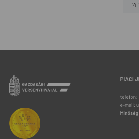
Vj-
PIACI 
telefon: 
e-mail: 
Minőségb