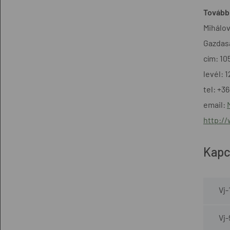
További
Mihálov
Gazdasá
cím: 10
levél: 
tel: +3
email:
http:/
Kapc
Vj
Vj