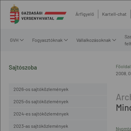
Árfigyelő
Kartell-chat
Sz
GVH
Fogyasztóknak
Vállalkozásoknak
fe
Főoldal
Sajtószoba
2008. 0
2026-os sajtóközlemények
2025-ös sajtóközlemények
Min
2024-es sajtóközlemények
2023-as sajtóközlemények
Nyomta