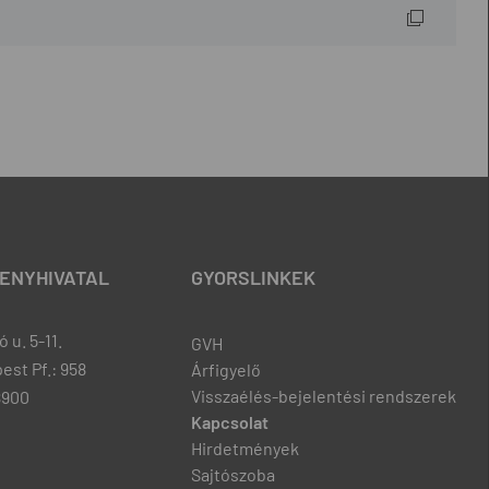
ENYHIVATAL
GYORSLINKEK
 u. 5-11.
GVH
est Pf.: 958
Árfigyelő
Visszaélés-bejelentési rendszerek
8900
Kapcsolat
Hirdetmények
Sajtószoba