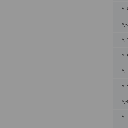
Vj
Vj-
Vj-
Vj-
Vj
Vj
Vj-
Vj