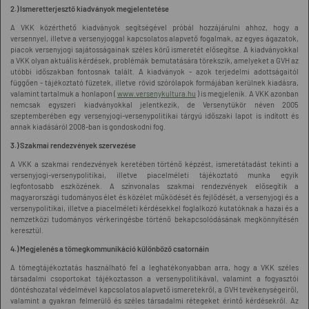
2.) Ismeretterjesztő kiadványok megjelentetése
A VKK közérthető kiadványok segítségével próbál hozzájárulni ahhoz, hogy a
versennyel, illetve a versenyjoggal kapcsolatos alapvető fogalmak, az egyes ágazatok,
piacok versenyjogi sajátosságainak széles körű ismeretét elősegítse. A kiadványokkal
a VKK olyan aktuális kérdések, problémák bemutatására törekszik, amelyeket a GVH az
utóbbi időszakban fontosnak talált. A kiadványok - azok terjedelmi adottságaitól
függően - tájékoztató füzetek, illetve rövid szórólapok formájában kerülnek kiadásra,
valamint tartalmuk a honlapon (
www.versenykultura.hu
) is megjelenik. A VKK azonban
nemcsak egyszeri kiadványokkal jelentkezik, de Versenytükör néven 2005
szeptemberében egy versenyjogi-versenypolitikai tárgyú időszaki lapot is indított és
annak kiadásáról 2008-ban is gondoskodni fog.
3.) Szakmai rendezvények szervezése
A VKK a szakmai rendezvények keretében történő képzést, ismeretátadást tekinti a
versenyjogi-versenypolitikai, illetve piacelméleti tájékoztató munka egyik
legfontosabb eszközének. A színvonalas szakmai rendezvények elősegítik a
magyarországi tudományos élet és közélet működését és fejlődését, a versenyjogi és a
versenypolitikai, illetve a piacelméleti kérdésekkel foglalkozó kutatóknak a hazai és a
nemzetközi tudományos vérkeringésbe történő bekapcsolódásának megkönnyítésén
keresztül.
4.) Megjelenés a tömegkommunikáció különböző csatornáin
A tömegtájékoztatás használható fel a leghatékonyabban arra, hogy a VKK széles
társadalmi csoportokat tájékoztasson a versenypolitikával, valamint a fogyasztói
döntéshozatal védelmével kapcsolatos alapvető ismeretekről, a GVH tevékenységeiről,
valamint a gyakran felmerülő és széles társadalmi rétegeket érintő kérdésekről. Az