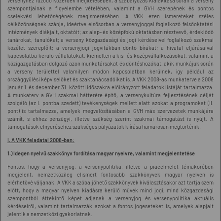
versenyhez fűződő közérdek megítélésében, a szabályozás kialakítása során a verseny
szempontjainak a figyelembe vételében, valamint a GVH szerepének és pontos
cselekvési lehetőségének megismerésében. A VKK ezen ismereteket széles
célközönségnek szánja, ideértve elsősorban a versenyjoggal foglalkozó felsőoktatási
intézmények diákjait, oktatóit; az alap- és középfokú oktatásban résztvevő, érdeklődő
tanárokat, tanulókat; a verseny közgazdasági és jogi kérdéseivel foglalkozó szakmai
közélet szereplőit; a versenyjogi jogvitákban döntő bírákat; a hivatal eljárásaival
kapcsolatba kerülő vállalatokat, kiemelten a kis- és középvállalkozásokat, valamint a
közigazgatásban dolgozó azon munkatársakat és döntéshozókat, akik munkájuk során
a verseny területtel valamilyen módon kapcsolatban kerülnek, így például az
országgyűlési képviselőket és szaktanácsadóikat is. A VKK 2008-as munkaterve a 2008
január 1. és december 31. közötti időszakra előirányzott feladatok listáját tartalmazza.
A munkaterv a GVH szakmai hátterére építő, a versenykultúra fejlesztésének célját
szolgáló (az I. pontba szedett) tevékenységek mellett alatt azokat a programokat (II.
pont) is tartalmazza, amelyek megvalósításában a GVH más szervezetek munkájára
számít, s ehhez pénzügyi, illetve szükség szerint szakmai támogatást is nyújt. A
támogatások elnyeréséhez szükséges pályázatok kiírása hamarosan megtörténik.
I. A VKK feladatai 2008-ban:
1.) Idegen nyelvű szakkönyv fordítása magyar nyelvre, valamint megjelentetése
Fontos, hogy a versenyjog, a versenypolitika, illetve a piacelmélet témakörében
megjelent, nemzetközileg elismert fontosabb szakkönyvek magyar nyelven is
elérhetővé váljanak. A VKK a szóba jöhető szakkönyvek kiválasztásakor azt tartja szem
előtt, hogy a magyar nyelven kiadásra kerülő művek mind jogi, mind közgazdasági
szempontból áttekintő képet adjanak a versenyjog és versenypolitika aktuális
kérdéseiről, valamint tartalmazzák azokat a fontos jogeseteket is, amelyek alapjait
jelentik a nemzetközi gyakorlatnak.