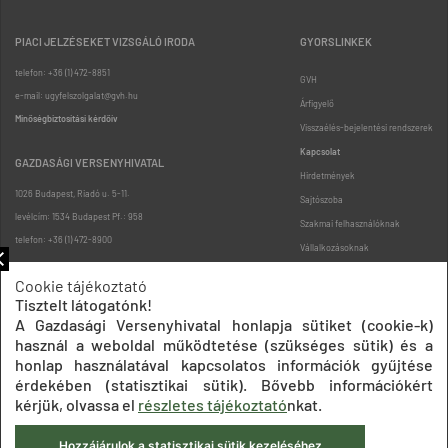
PIACI JELZÉSEKET VIZSGÁLÓ IRODA
GYORSLINKEK
telefon: +36 (1) 472-8851
GVH
e-mail: ugyfelszolgalat@gvh.hu
Árfigyelő
Minőségbiztosítási kérdőív
Visszaélés-bejelentési rendszerek
Kapcsolat
GAZDASÁGI VERSENYHIVATAL
Hirdetmények
1026 Budapest, Riadó u. 5-11.
Sajtószoba
levélcím: 1534 Budapest Pf.: 958
Szakmai felhasználóknak
telefon: +36 (1) 472-8900
Vállalkozásoknak
Fogyasztóknak
Cookie tájékoztató
Podcast
Tisztelt látogatónk!
Oldaltérkép
A Gazdasági Versenyhivatal honlapja sütiket (cookie-k)
használ a weboldal működtetése (szükséges sütik) és a
honlap használatával kapcsolatos információk gyűjtése
érdekében (statisztikai sütik). Bővebb információkért
kérjük, olvassa el
részletes tájékoztató
nkat.
Hozzájárulok a statisztikai sütik kezeléséhez