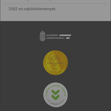
2002-es sajtóközlemények