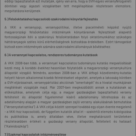
eddigi tapasztalatok azt mutatják, igény van arra, hogy a GVH egyes versenyfelügyeleti
döntései vagy ágazati vizsgálatban tett megállapításai részletesen elemzésre,
megvitatásra kerüljenek.
5.) Felsőoktatáshoz kapcsolódó szakirodalmi könyvtárfejlesztés
A VKK a versenyjogi, versenypolitikai, illetve piacelméleti képzést nyújtó
magyarországi felsőoktatási intézmények könyvtárainak fejlesztését alapvető
fontosságúnak ítéli a szakirányú felsőoktatásban folyó oktatómunkához szükséges
háttéranyagok széles körű elérhetőségének biztosítása érdekében. Ezért támogatást
biztosít ezen intézmények számára szakirodalmi állományuk bővítéséhez.
6.) A versennyel kapcsolatos, rendszeres tudományos kutatások
A VKK 2008-ban több, a versennyel kapcsolatos tudományos kutatás megvalósítását
kezdi meg. A korábbi évekhez hasonlóan folytatódik a magyarországi versenykultúra
állapotát vizsgáló felmérés, azonban 2008-ban a VKK átfogó közvélemény-kutatás
helyett három alkalommal kisebb felméréseket végeztet, amelyek a lakosság körében
a GVH eljárásainak, versenypártolási akcióinak "ismertségét" és a hivatal munkájának
megítélését vizsgálják majd. Már 2007-ben megkezdődött annak a kutatásnak az
előkészítése, amelynek célja egy, a magyar gazdaságban tapasztalható verseny
feltételeit és állapotát figyelemmel kísérő adatállomány létrehozása és az
adatállomány alapján a magyar gazdaságban zajló verseny alakulásának bemutatása
("Versenystatisztika"). A VKK céljai között szerepel továbbá egy olyan évente megjelenő
- a VKK-hoz kapcsolódó, de független kutatók által írt - szakértői elemzés kidolgozása
és publikálása is, amely általában véve, illetve meghatározott területeken
részletesebben értékeli a gazdasági verseny állapotát, feltételeit és hatásait
("Kaleidoszkóp").
7.) Szakmai kapcsolatok intézményesítése