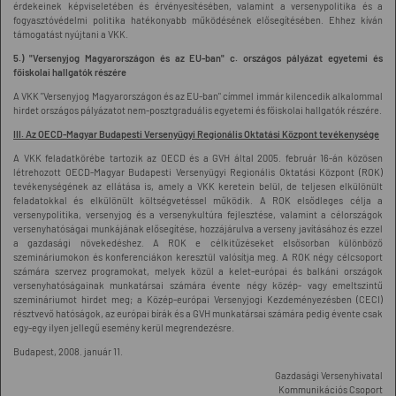
érdekeinek képviseletében és érvényesítésében, valamint a versenypolitika és a
fogyasztóvédelmi politika hatékonyabb működésének elősegítésében. Ehhez kíván
támogatást nyújtani a VKK.
5.) "Versenyjog Magyarországon és az EU-ban" c. országos pályázat egyetemi és
főiskolai hallgatók részére
A VKK "Versenyjog Magyarországon és az EU-ban" címmel immár kilencedik alkalommal
hirdet országos pályázatot nem-posztgraduális egyetemi és főiskolai hallgatók részére.
III. Az OECD-Magyar Budapesti Versenyügyi Regionális Oktatási Központ tevékenysége
A VKK feladatkörébe tartozik az OECD és a GVH által 2005. február 16-án közösen
létrehozott OECD-Magyar Budapesti Versenyügyi Regionális Oktatási Központ (ROK)
tevékenységének az ellátása is, amely a VKK keretein belül, de teljesen elkülönült
feladatokkal és elkülönült költségvetéssel működik. A ROK elsődleges célja a
versenypolitika, versenyjog és a versenykultúra fejlesztése, valamint a célországok
versenyhatóságai munkájának elősegítése, hozzájárulva a verseny javításához és ezzel
a gazdasági növekedéshez. A ROK e célkitűzéseket elsősorban különböző
szemináriumokon és konferenciákon keresztül valósítja meg. A ROK négy célcsoport
számára szervez programokat, melyek közül a kelet-európai és balkáni országok
versenyhatóságainak munkatársai számára évente négy közép- vagy emeltszintű
szemináriumot hirdet meg; a Közép-európai Versenyjogi Kezdeményezésben (CECI)
résztvevő hatóságok, az európai bírák és a GVH munkatársai számára pedig évente csak
egy-egy ilyen jellegű esemény kerül megrendezésre.
Budapest, 2008. január 11.
Gazdasági Versenyhivatal
Kommunikációs Csoport