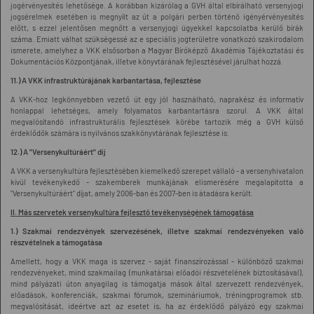
jogérvényesítés lehetősége. A korábban kizárólag a GVH által elbírálható versenyjogi
jogsérelmek esetében is megnyílt az út a polgári perben történő igényérvényesítés
előtt, s ezzel jelentősen megnőtt a versenyjogi ügyekkel kapcsolatba kerülő bírák
száma. Emiatt válhat szükségessé az e speciális jogterületre vonatkozó szakirodalom
ismerete, amelyhez a VKK elsősorban a Magyar Bíróképző Akadémia Tájékoztatási és
Dokumentációs Központjának, illetve könyvtárának fejlesztésével járulhat hozzá.
11.) A VKK infrastruktúrájának karbantartása, fejlesztése
A VKK-hoz legkönnyebben vezető út egy jól használható, naprakész és informatív
honlappal lehetséges, amely folyamatos karbantartásra szorul. A VKK által
megvalósítandó infrastrukturális fejlesztések körébe tartozik még a GVH külső
érdeklődők számára is nyilvános szakkönyvtárának fejlesztése is.
12.) A "Versenykultúráért" díj
A VKK a versenykultúra fejlesztésében kiemelkedő szerepet vállaló - a versenyhivatalon
kívül tevékenykedő - szakemberek munkájának elismerésére megalapította a
"Versenykultúráért" díjat, amely 2006-ban és 2007-ben is átadásra került.
II. Más szervetek versenykultúra fejlesztő tevékenységének támogatása
1.) Szakmai rendezvények szervezésének, illetve szakmai rendezvényeken való
részvételnek a támogatása
Amellett, hogy a VKK maga is szervez - saját finanszírozással - különböző szakmai
rendezvényeket, mind szakmailag (munkatársai előadói részvételének biztosításával),
mind pályázati úton anyagilag is támogatja mások által szervezett rendezvények,
előadások, konferenciák, szakmai fórumok, szemináriumok, tréningprogramok stb.
megvalósítását, ideértve azt az esetet is, ha az érdeklődő pályázó egy szakmai