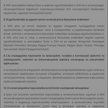
A VKK szorosabbra kívánja fűzni a szakmai együttműködést a GVH és a versenyjoggal,
versenypolitikával foglalkozó tudományos-oktatási élet kulcsszereplői (elsősorban
egyetemek, egyetemi szervezetek) között.
8.) Együttműködés az ágazati szintű versenykultúra fejlesztése érdekében
A GVH által az elmúlt években az ágazati felügyeleti hatóságokkal kötött
együttműködési megállapodások, noha a középpontban a jogalkalmazási kérdések
álltak, kitértek a versenykultúra fejlesztése érdekében szükséges együttműködésre is.
A VKK célul tűzi ki, hogy a versenykultúra fejlesztése érdekében végzett szakmai
együttműködést is szorosabbra fűzze a GVH és az ágazati felügyeleti hatóságok
(Nemzeti Hírközlési Hatóság, Magyar Energia Hivatal, Magyar Vasúti Hivatal, Pénzügyi
Szervezetek Állami Felügyelete) között.
9.) Az országgyűlési képviselők és tanácsadóik, továbbá a kormányzat szakértői és
tisztségviselői, valamint az önkormányzatok számára versenyjogi és piacelméleti
tájékoztatás
A versenykultúra és a fogyasztói döntéshozatal kultúrája fejlesztésének egyik ismérve a
versenybarát szabályozási környezet elősegítése, amelynek előfeltétele a jogalkotók
versenypolitikával, valamint a fogyasztói döntéshozatallal és védelmével kapcsolatos
tájékozottságának növelése.
10.) A versenyügyekkel kapcsolatba kerülő bírák munkájának támogatása
A bírák két területen kerülhetnek kapcsolatba a versenytörvénnyel, egyrészt a GVH
versenyfelügyeleti eljárásaiban hozott közigazgatási határozatok felülvizsgálata során,
másrészt a magánjogi jogérvényesítés alkalmazásakor. A versenytörvény legutóbbi
módosításával új feladatként jelent meg a bíróságok számára a magánjogi