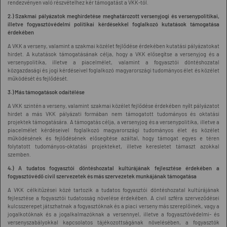
rendezvényen való részvételhez kér támogatást a VKK-tól.
2.) Szakmai pályázatok meghirdetése meghatározott versenyjogi és versenypolitikai,
illetve fogyasztóvédelmi politikai kérdésekkel foglalkozó kutatások támogatása
érdekében
A VKK a verseny, valamint a szakmai közélet fejlődése érdekében kutatási pályázatokat
hirdet. A kutatások támogatásának célja, hogy a VKK elősegítse a versenyjog és a
versenypolitika, illetve a piacelmélet, valamint a fogyasztói döntéshozatal
közgazdasági és jogi kérdéseivel foglalkozó magyarországi tudományos élet és közélet
működését és fejlődését.
3.) Más támogatások odaítélése
A VKK szintén a verseny, valamint szakmai közélet fejlődése érdekében nyílt pályázatot
hirdet a más VKK pályázati formában nem támogatott tudományos és oktatási
projektek támogatására. A támogatás célja, a versenyjog és a versenypolitika, illetve a
piacelmélet kérdéseivel foglalkozó magyarországi tudományos élet és közélet
működésének és fejlődésének elősegítése azáltal, hogy támogat egyes e téren
folytatott tudományos-oktatási projekteket, illetve keresletet támaszt azokkal
szemben.
4.) A tudatos fogyasztói döntéshozatal kultúrájának fejlesztése érdekében a
fogyasztóvédő civil szervezetek és más szervezetek munkájának támogatása
A VKK célkitűzései közé tartozik a tudatos fogyasztói döntéshozatal kultúrájának
fejlesztése a fogyasztói tudatosság növelése érdekében. A civil szféra szerveződései
kulcsszerepet játszhatnak a fogyasztóknak és a piaci verseny más szereplőinek, vagy a
jogalkotóknak és a jogalkalmazóknak a versennyel, illetve a fogyasztóvédelmi- és
versenyszabályokkal kapcsolatos tájékozottságának növelésében, a fogyasztók