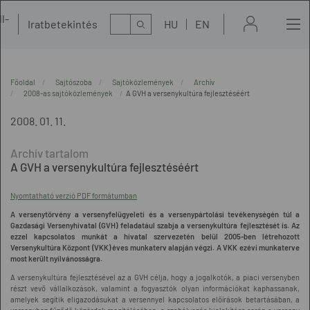
l-
Kereső
Iratbetekintés
HU
EN
t
Főoldal
Sajtószoba
Sajtóközlemények
Archív
2008-as sajtóközlemények
A GVH a versenykultúra fejlesztéséért
2008. 01. 11.
A GVH a versenykultúra fejlesztéséért
Nyomtatható verzió PDF formátumban
A versenytörvény a versenyfelügyeleti és a versenypártolási tevékenységén túl a
Gazdasági Versenyhivatal (GVH) feladatául szabja a versenykultúra fejlesztését is. Az
ezzel kapcsolatos munkát a hivatal szervezetén belül 2005-ben létrehozott
Versenykultúra Központ (VKK) éves munkaterv alapján végzi. A VKK ezévi munkaterve
most került nyilvánosságra.
A versenykultúra fejlesztésével az a GVH célja, hogy a jogalkotók, a piaci versenyben
részt vevő vállalkozások, valamint a fogyasztók olyan információkat kaphassanak,
amelyek segítik eligazodásukat a versennyel kapcsolatos előírások betartásában, a