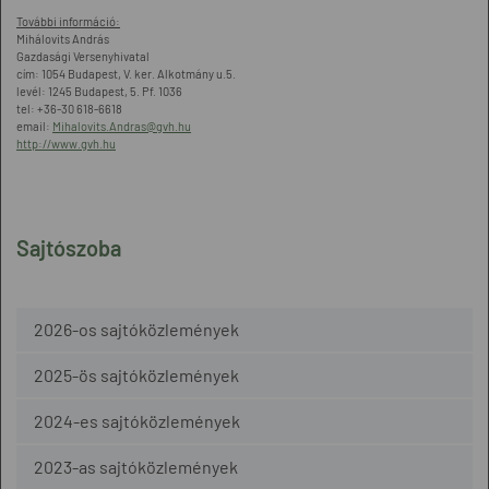
További információ:
Mihálovits András
Gazdasági Versenyhivatal
cím: 1054 Budapest, V. ker. Alkotmány u.5.
levél: 1245 Budapest, 5. Pf. 1036
tel: +36-30 618-6618
email:
Mihalovits.Andras@gvh.hu
http://www.gvh.hu
Sajtószoba
2026-os sajtóközlemények
2025-ös sajtóközlemények
2024-es sajtóközlemények
2023-as sajtóközlemények