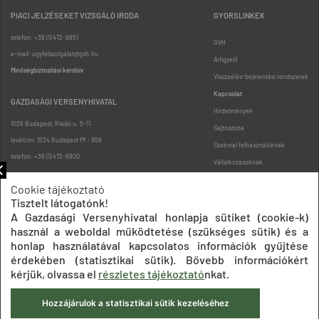
PIACI JELZÉSEKET VIZSGÁLÓ IRODA
GYORSLINKEK
telefon: +36 (1) 472-8851
GVH
e-mail: ugyfelszolgalat@gvh.hu
Árfigyelő
Minőségbiztosítási kérdőív
Visszaélés-bejelentési rendszerek
Kapcsolat
GAZDASÁGI VERSENYHIVATAL
Hirdetmények
1026 Budapest, Riadó u. 5-11.
Sajtószoba
levélcím: 1534 Budapest Pf.: 958
Szakmai felhasználóknak
telefon: +36 (1) 472-8900
Vállalkozásoknak
Fogyasztóknak
Cookie tájékoztató
Podcast
Tisztelt látogatónk!
Oldaltérkép
A Gazdasági Versenyhivatal honlapja sütiket (cookie-k)
használ a weboldal működtetése (szükséges sütik) és a
honlap használatával kapcsolatos információk gyűjtése
érdekében (statisztikai sütik). Bővebb információkért
kérjük, olvassa el
részletes tájékoztató
nkat.
Hozzájárulok a statisztikai sütik kezeléséhez
Impresszum
Adatkezelési tájékoztatók
Akadálymentesítési nyilatkozat