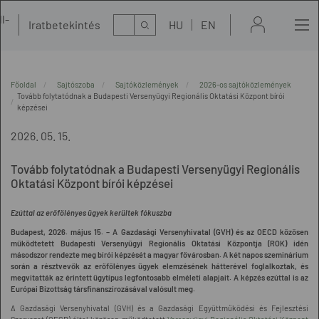
l-
Kereső
Iratbetekintés
HU
EN
t
Főoldal
Sajtószoba
Sajtóközlemények
2026-os sajtóközlemények
Tovább folytatódnak a Budapesti Versenyügyi Regionális Oktatási Központ bírói
képzései
2026. 05. 15.
Tovább folytatódnak a Budapesti Versenyügyi Regionális
Oktatási Központ bírói képzései
Ezúttal az erőfölényes ügyek kerültek fókuszba
Budapest, 2026. május 15. –
A Gazdasági Versenyhivatal (GVH) és az OECD közösen
működtetett Budapesti Versenyügyi Regionális Oktatási Központja (ROK) idén
másodszor rendezte meg bírói képzését a magyar fővárosban. A két napos szeminárium
során a résztvevők az erőfölényes ügyek elemzésének hátterével foglalkoztak, és
megvitatták az érintett ügytípus legfontosabb elméleti alapjait. A képzés ezúttal is az
Európai Bizottság társfinanszírozásával valósult meg.
A Gazdasági Versenyhivatal (GVH) és a Gazdasági Együttműködési és
Fejlesztési