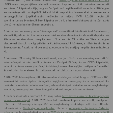
Szervezet (OECD) által közösen működtetett
Versenyügyi Regionális Oktatási Központ
(ROK) éves programjában kiemelt szerepet kapnak a bírák számára szervezett
képzések. E képzések célja, hogy az Európai Unió tagállamaiból, valamint a ROK egyes
kedvezményezett országaiból érkező bírák naprakész ismereteket szerezzenek a
versenypolitikai jogalkalmazás területén. A május 14-15. között megtartott
szeminárium az év második bírói képzése volt, míg a harmadik képzés várhatóan az év
utolsó hónapjaiban kerül megrendezésre.
A kétnapos rendezvény az erőfölénnyel való visszaélések kérdéskörével foglalkozott,
kiemelt figyelmet fordítva annak elemzési keretrendszerére és elméleti alapjaira. Az
általános keretrendszer megvitatásán túl a képzés fókuszába kerültek az egyes
visszaélési típusok is – így például a kizárólagossági kikötések, a túlzó árazás és az
árukapcsolás. A szakmai diskurzust az európai uniós esetjog megvitatása egészítette
ki.
A képzésen 21 ország 32 bírája vett részt, ami jól tükrözte az esemény nemzetközi
sokszínűségét. A résztvevők számára az Európai Bíróság és az OECD képviselői,
valamint számos versenyhatósági és bírósági szakember nyújtott mélyreható elméleti
és gyakorlati ismereteket, biztosítva a szakmai diskurzus magas színvonalát.
A ROK 2005 februárjában jött létre azzal az elsődleges céllal, hogy az OECD és a GVH
szakmai hátterére építve támogatást nyújtson a versenyjog és a versenypolitika
területén a kelet- és délkelet-európai, valamint közép-ázsiai államok versenyhatóságai
számára, versenyjogi képzések és egyéb szakmai programok szervezésével.
A budapesti oktatási központ 2026 májusában
tette közzé előző évi tevékenységéről
készült beszámolóját
. A ROK 2025-ben hat tematikus képzést szervezett, amelyeken
több mint 30 ország mintegy 250 versenyhatósági szakértője vett részt. Bővebb
információk a
Gazdasági Versenyhivatal
, illetve a
Versenyügyi Regionális Oktatási
Központ
honlapján érhetőek el, míg a
2025-ös év tevékenységéről szóló beszámoló itt