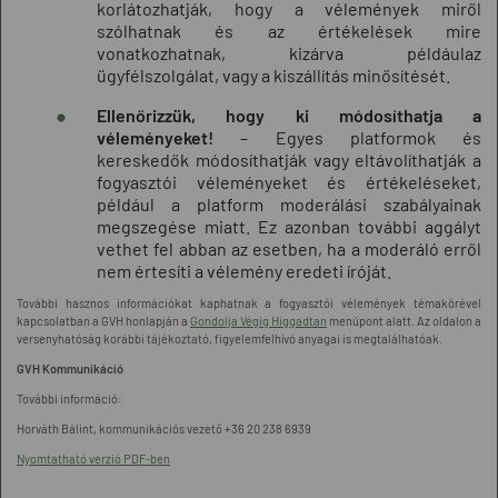
korlátozhatják, hogy a vélemények miről
szólhatnak és az értékelések mire
vonatkozhatnak, kizárva példáulaz
ügyfélszolgálat, vagy a kiszállítás minősítését.
Ellenőrizzük, hogy ki módosíthatja a
véleményeket!
– Egyes platformok és
kereskedők módosíthatják vagy eltávolíthatják a
fogyasztói véleményeket és értékeléseket,
például a platform moderálási szabályainak
megszegése miatt. Ez azonban további aggályt
vethet fel abban az esetben, ha a moderáló erről
nem értesíti a vélemény eredeti íróját.
További hasznos információkat kaphatnak a fogyasztói vélemények témakörével
kapcsolatban a GVH honlapján a
Gondolja Végig Higgadtan
menüpont alatt. Az oldalon a
versenyhatóság korábbi tájékoztató, figyelemfelhívó anyagai is megtalálhatóak.
GVH Kommunikáció
További információ:
Horváth Bálint, kommunikációs vezető +36 20 238 6939
Nyomtatható verzió PDF-ben