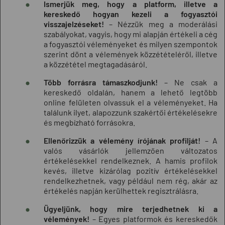
Ismerjük meg, hogy a platform, illetve a
kereskedő hogyan kezeli a fogyasztói
visszajelzéseket!
– Nézzük meg a moderálási
szabályokat, vagyis, hogy mi alapján értékeli a cég
a fogyasztói véleményeket és milyen szempontok
szerint dönt a vélemények közzétételéről, illetve
a közzététel megtagadásáról.
Több forrásra támaszkodjunk!
– Ne csak a
kereskedő oldalán, hanem a lehető legtöbb
online felületen olvassuk el a véleményeket. Ha
találunk ilyet, alapozzunk szakértői értékelésekre
és megbízható forrásokra.
Ellenőrizzük a vélemény írójának profilját!
– A
valós vásárlók jellemzően változatos
értékelésekkel rendelkeznek. A hamis profilok
kevés, illetve kizárólag pozitív értékelésekkel
rendelkezhetnek, vagy például nem rég, akár az
értékelés napján kerülhettek regisztrálásra.
Ügyeljünk, hogy mire terjedhetnek ki a
vélemények!
– Egyes platformok és kereskedők