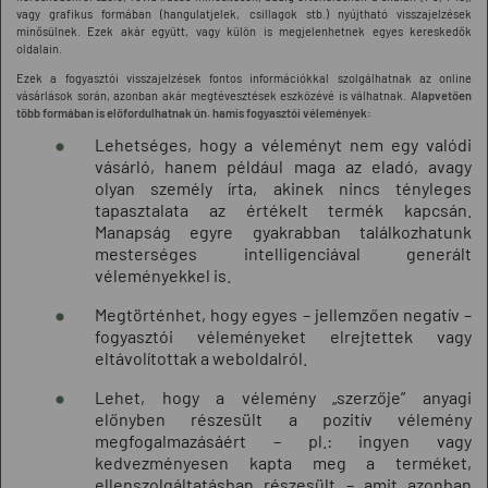
vagy grafikus formában (hangulatjelek, csillagok stb.) nyújtható visszajelzések
minősülnek. Ezek akár együtt, vagy külön is megjelenhetnek egyes kereskedők
oldalain.
Ezek a fogyasztói visszajelzések fontos információkkal szolgálhatnak az online
vásárlások során, azonban akár megtévesztések eszközévé is válhatnak.
Alapvetően
több formában is előfordulhatnak ún. hamis fogyasztói vélemények:
Lehetséges, hogy a véleményt nem egy valódi
vásárló, hanem például maga az eladó, avagy
olyan személy írta, akinek nincs tényleges
tapasztalata az értékelt termék kapcsán.
Manapság egyre gyakrabban találkozhatunk
mesterséges intelligenciával generált
véleményekkel is.
Megtörténhet, hogy egyes – jellemzően negatív –
fogyasztói véleményeket elrejtettek vagy
eltávolítottak a weboldalról.
Lehet, hogy a vélemény „szerzője” anyagi
előnyben részesült a pozitív vélemény
megfogalmazásáért – pl.: ingyen vagy
kedvezményesen kapta meg a terméket,
ellenszolgáltatásban részesült – amit azonban