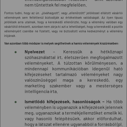
nem tüntettek fel megfelelően.
Fontos tudni, hogy az ún. „jóváhagyott”, vagy „ellenőrzött” jelöléssel ellátott vásárlói
vélemények sem feltétlenül biztosítják az értékelések valódiságát. Az ilyen típusú
jelölések arra utalnak, hogy a kereskedő ellenőrizte, hogy a vélemény valóban egy
vásárlótól érkezett, azonban nem zárja ki azt a lehetőséget, hogy a kereskedő a pozitív
véleményért cserébe ne fizetett, vagy ne biztosított volna kedvezményt a vélemény
írójának.
Van azonban több módszer is melyek segíthetnek a hamis vélemények kiszűrésében:
Nyelvezet
– Keressük a hétköznapi
szóhasználattal írt, életszerűen megfogalmazott
véleményeket. A túlzottan körülményesen, a
mindennapi kommunikációban idegenül ható
kifejezéseket tartalmazó véleményeket nagy
valószínűséggel maga a kereskedő, egy
marketing szakember vagy a mesterséges
intelligencia írta.
Ismétlődő kifejezések, hasonlóságok –
Ha több
véleményben is ugyanazok a kifejezések jelennek
meg, ugyanazokat a termékjellemzőket emelik ki,
vagy hasonló felépítésűek, akkor előfordulhat,
hogy a látszat ellenére ugyanabból a forrásból (pl.