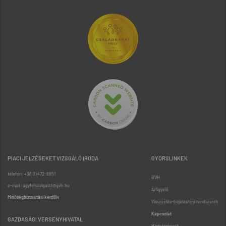
PIACI JELZÉSEKET VIZSGÁLÓ IRODA
GYORSLINKEK
telefon: +36 (1) 472-8851
GVH
e-mail: ugyfelszolgalat@gvh.hu
Árfigyelő
Minőségbiztosítási kérdőív
Visszaélés-bejelentési rendszerek
Kapcsolat
GAZDASÁGI VERSENYHIVATAL
Hirdetmények