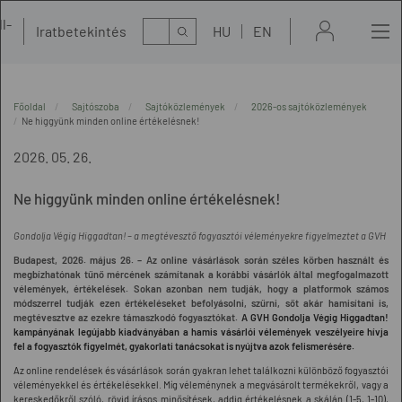
l-
Kereső
Iratbetekintés
HU
EN
t
Főoldal
Sajtószoba
Sajtóközlemények
2026-os sajtóközlemények
Ne higgyünk minden online értékelésnek!
2026. 05. 26.
Ne higgyünk minden online értékelésnek!
Gondolja Végig Higgadtan! – a megtévesztő fogyasztói véleményekre figyelmeztet a GVH
Budapest, 2026. május 26. – Az online vásárlások során széles körben használt és
megbízhatónak tűnő mércének számítanak a korábbi vásárlók által megfogalmazott
vélemények, értékelések. Sokan azonban nem tudják, hogy a platformok számos
módszerrel tudják ezen értékeléseket befolyásolni, szűrni, sőt akár hamisítani is,
megtévesztve az ezekre támaszkodó fogyasztókat.
A GVH Gondolja Végig Higgadtan!
kampányának legújabb kiadványában a hamis vásárlói vélemények veszélyeire hívja
fel a fogyasztók figyelmét, gyakorlati tanácsokat is nyújtva azok felismerésére.
Az online rendelések és vásárlások során gyakran lehet találkozni különböző fogyasztói
véleményekkel és értékelésekkel. Míg véleménynek a megvásárolt termékekről, vagy a
kereskedőkről szóló, rövid írásos minősítések, addig értékelésnek a skálán (1-5, 1-10),