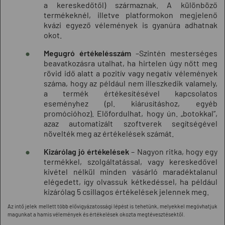
a kereskedőtől) származnak. A különböző
termékeknél, illetve platformokon megjelenő
kvázi egyező vélemények is gyanúra adhatnak
okot.
Megugró értékelésszám
–Szintén mesterséges
beavatkozásra utalhat, ha hirtelen úgy nőtt meg
rövid idő alatt a pozitív vagy negatív vélemények
száma, hogy az például nem illeszkedik valamely,
a termék értékesítésével kapcsolatos
eseményhez (pl. kiárusításhoz, egyéb
promócióhoz). Előfordulhat, hogy ún. „botokkal”,
azaz automatizált szoftverek segítségével
növelték meg az értékelések számát.
Kizárólag jó értékelések
– Nagyon ritka, hogy egy
termékkel, szolgáltatással, vagy kereskedővel
kivétel nélkül minden vásárló maradéktalanul
elégedett, így olvassuk kétkedéssel, ha például
kizárólag 5 csillagos értékelések jelennek meg.
Az intő jelek mellett több elővigyázatossági lépést is tehetünk, melyekkel megóvhatjuk
magunkat a hamis vélemények és értékelések okozta megtévesztésektől.