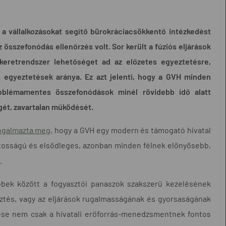
 a vállalkozásokat segítő bürokráciacsökkentő intézkedést
 összefonódás ellenőrzés volt. Sor került a fúziós eljárások
 keretrendszer lehetőséget ad az előzetes egyeztetésre,
s egyeztetések aránya.
Ez azt jelenti, hogy a GVH minden
roblémamentes összefonódások minél rövidebb idő alatt
gét, zavartalan működését.
fogalmazta meg
, hogy a GVH egy modern és támogató hivatal
ntosságú és elsődleges, azonban minden félnek előnyösebb,
.
bek között a fogyasztói panaszok szakszerű kezelésének
lesztés, vagy az eljárások rugalmasságának és gyorsaságának
ése nem csak a hivatali erőforrás-menedzsmentnek fontos