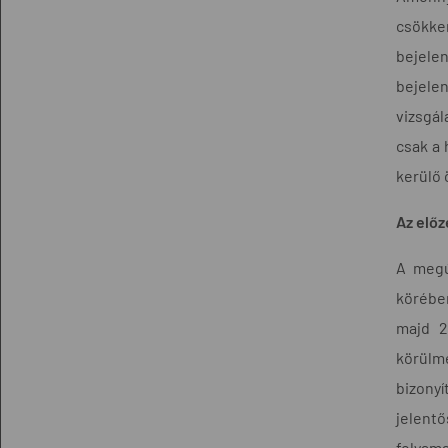
csökken
bejele
bejele
vizsgál
csak a 
kerülő 
Az előz
A megú
körében
majd 2
körülm
bizonyí
jelent
folyama