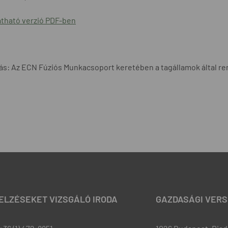
tható verzió PDF-ben
ás: Az ECN Fúziós Munkacsoport keretében a tagállamok által re
JELZÉSEKET VIZSGÁLÓ IRODA
GAZDASÁGI VERS