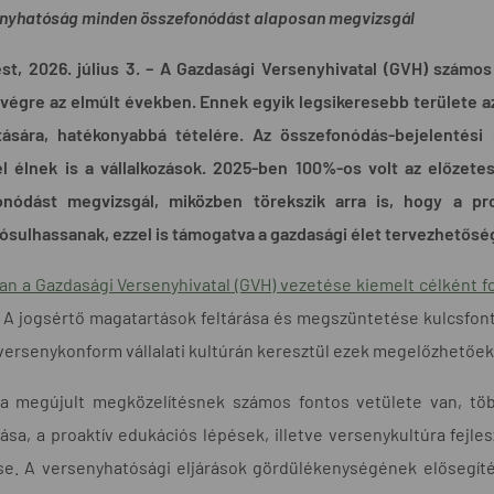
enyhatóság minden összefonódást alaposan megvizsgál
t, 2026. július 3. – A Gazdasági Versenyhivatal (GVH) számos
 végre az elmúlt években. Ennek egyik legsikeresebb területe az
tására, hatékonyabbá tételére. Az összefonódás-bejelentési
el élnek is a vállalkozások. 2025-ben 100%-os volt az előzete
onódást megvizsgál, miközben törekszik arra is, hogy a p
sulhassanak, ezzel is támogatva a gazdasági élet tervezhetősé
n a Gazdasági Versenyhivatal (GVH) vezetése kiemelt célként 
. A jogsértő magatartások feltárása és megszüntetése kulcsfo
versenykonform vállalati kultúrán keresztül ezek megelőzhetőek
a megújult megközelítésnek számos fontos vetülete van, töb
tása, a proaktív edukációs lépések, illetve versenykultúra fej
se. A versenyhatósági eljárások gördülékenységének elősegít