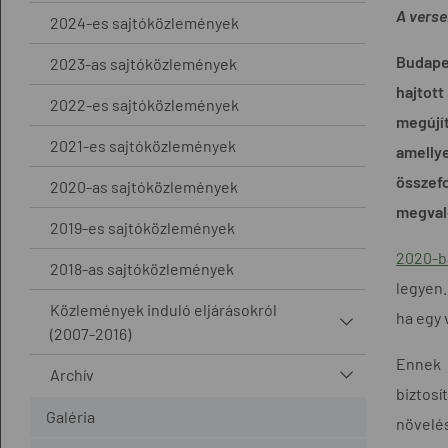
A vers
2024-es sajtóközlemények
Budapes
2023-as sajtóközlemények
hajtott
2022-es sajtóközlemények
megújí
2021-es sajtóközlemények
amelly
összef
2020-as sajtóközlemények
megvaló
2019-es sajtóközlemények
2020-ba
2018-as sajtóközlemények
legyen
Közlemények induló eljárásokról
ha egy 
(2007-2016)
Ennek 
Archív
biztosí
Galéria
növelé