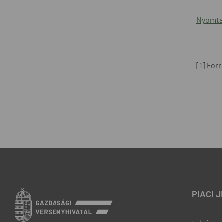
Nyomta
[1]
Forr
PIACI 