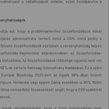
edményezi a vállalkozások oldalán, ezzel hozzájárulva a
rsenyhatóságok
tosítja azt, hogy a problémamentes összefonódások minél
eljárás adminisztratív terheit mind a GVH, mind pedig a
lyt felvető összefonódások esetében a versenyhatóság képes
efonódás-bejelentési eljárásrendben az összefonódás-
a biztosítása. Az összefonódások többsége ugyanis nem vet
2%-át zárta le hatósági bizonyítvány kiadásával. Ez a szám
z Európai Bizottság 2025-ben az ügyek 88%-ában hozott
Belgium, Hollandia vagy éppen Dánia esetében is 90% fölött
 téma nemzetközi összevetését segíti, hogy a GVH szakértői
yeknek.
annak megállapítására, hogy a fúzió nyilvánvalóan nem