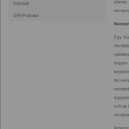
eleme.
Interjúk
versen
GVH Podcast
Nemzet
Egy fú
rövide
vállalk
legyen
bejelen
fel ver
nemzet
egyszer
volt az
rendsze
Amenny