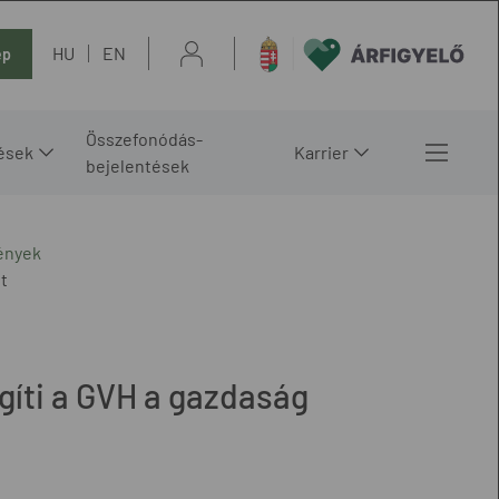
HU
EN
ép
Összefonódás-
ések
Karrier
bejelentések
ények
t
egíti a GVH a gazdaság