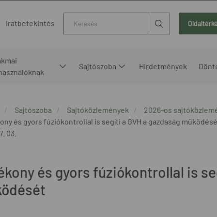
Kereső
Iratbetekintés
Oldaltérk
akmai
Sajtószoba
Hirdetmények
Dönt
lhasználóknak
Sajtószoba
Sajtóközlemények
2026-os sajtóközlem
ony és gyors fúziókontrollal is segíti a GVH a gazdaság működésé
7. 03.
kony és gyors fúziókontrollal is s
ödését