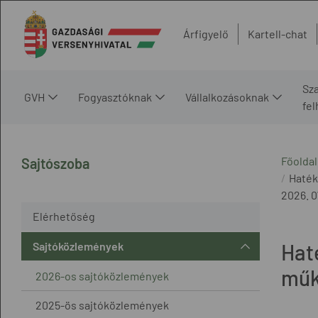
Árfigyelő
Kartell-chat
Sz
GVH
Fogyasztóknak
Vállalkozásoknak
fe
Főoldal
Sajtószoba
Haték
2026. 0
Elérhetőség
Sajtóközlemények
Haté
műk
2026-os sajtóközlemények
2025-ös sajtóközlemények