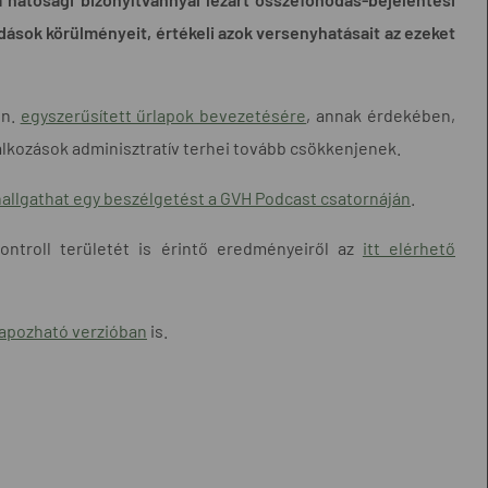
ások körülményeit, értékeli azok versenyhatásait az ezeket
ún.
egyszerűsített űrlapok bevezetésére
, annak érdekében,
lkozások adminisztratív terhei tovább csökkenjenek.
hallgathat egy beszélgetést a GVH Podcast csatornáján
.
ontroll területét is érintő eredményeiről az
itt elérhető
lapozható verzióban
is.