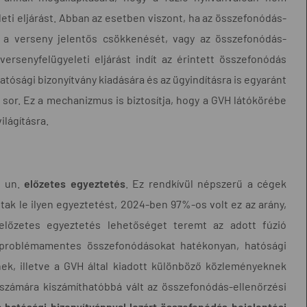
eti eljárást. Abban az esetben viszont, ha az összefonódás-
 a verseny jelentős csökkenését, vagy az összefonódás-
rsenyfelügyeleti eljárást indít az érintett összefonódás
hatósági bizonyítvány kiadására és az ügyindításra is egyaránt
 sor. Ez a mechanizmus is biztosítja, hogy a GVH látókörébe
lágításra.
z un.
előzetes egyeztetés
. Ez rendkívül népszerű a cégek
ak le ilyen egyeztetést, 2024-ben 97%-os volt ez az arány,
őzetes egyeztetés lehetőséget teremt az adott fúzió
 a problémamentes összefonódásokat hatékonyan, hatósági
nek, illetve a GVH által kiadott különböző közleményeknek
 számára kiszámíthatóbbá vált az összefonódás-ellenőrzési
 hatósági bizonyítvánnyal lezárt összefonódás-bejelentési