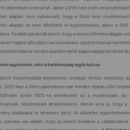
ti jelentősen a versenyt, akkor a GVH nem indít versenyfelügyel
ntés alapján nem nyilvánvaló, hogy a fúzió nem eredményezi
ntés alapján ez nem dönthető el egyértelműen, akkor a GVH ve
atára. További garanciát jelent, hogy a versenytörvény alapján a 
három tagból álló eljáró versenytanács egyetértésével kerülhet
összefonódások minden esetben kellő alapossággal kerülnek átvi
etes egyeztetés, mint a hatékonyság egyik kulcsa
jított összefonódás-bejelentési rendszer fontos tényezője a
. 2023-ban a GVH szakemberei már minden eljárás előtt folytatt
025-ben ismét 100%-ra emelkedett ez a mutatószám. Az el
ényeinek, részleteinek áttekintésére, illetve arra is, hogy
tvány kiadásával le lehessen zárni. Az előzetes egyeztetések
ős szerepe van abban, hogy az elmúlt években a vállalkozások
t, és ezáltal javult az eljárások hatékonysága is.
A GVH tehát a