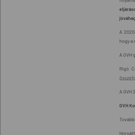
eljárás
jóváhag
A 2020
hogy a 
A GVH 
Rigó C
összefo
A GVH 2
GVH Ko
További
Horváth