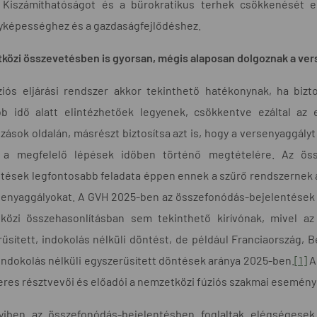
 Kiszámíthatóságot és a bürokratikus terhek csökkenését er
yképességhez és a gazdaságfejlődéshez.
közi összevetésben is gyorsan, mégis alaposan dolgoznak a ve
ziós eljárási rendszer akkor tekinthető hatékonynak, ha biz
bb idő alatt elintézhetőek legyenek, csökkentve ezáltal az 
ozások oldalán, másrészt biztosítsa azt is, hogy a versenyaggá
 a megfelelő lépések időben történő megtételére. Az össz
tések legfontosabb feladata éppen ennek a szűrő rendszernek 
senyaggályokat. A GVH 2025-ben az összefonódás-bejelentések 9
közi összehasonlításban sem tekinthető kirívónak, mivel a
űsített, indokolás nélküli döntést, de például Franciaország, 
 indokolás nélküli egyszerűsített döntések aránya 2025-ben.
[1]
A
res résztvevői és előadói a nemzetközi fúziós szakmai esemén
iben az összefonódás-bejelentésben foglaltak elégségesek 