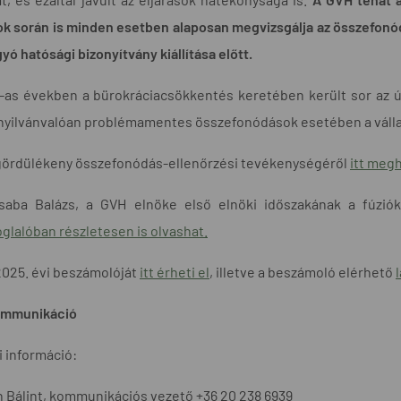
ok során is minden esetben alaposan megvizsgálja az összefonód
yó hatósági bizonyítvány kiállítása előtt.
-as években a bürokráciacsökkentés keretében került sor az 
nyilvánvalóan problémamentes összefonódások esetében a válla
gördülékeny összefonódás-ellenőrzési tevékenységéről
itt meg
saba Balázs, a GVH elnöke első elnöki időszakának a fúziók
glalóban részletesen is olvashat.
025. évi beszámolóját
itt érheti el
, illetve a beszámoló elérhető
mmunikáció
 információ:
 Bálint, kommunikációs vezető +36 20 238 6939