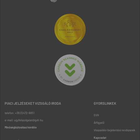
PIACI JELZÉSEKET VIZSGÁLÓ IRODA
GYORSLINKEK
telefon: +36 (1) 472-8851
GVH
e-mail: ugyfelszolgalat@gvh.hu
Árfigyelő
Minőségbiztosítási kérdőív
Visszaélés-bejelentési rendszerek
Kapcsolat