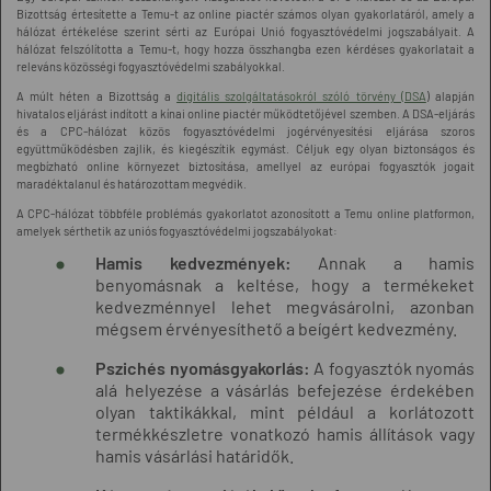
Bizottság értesítette a Temu-t az online piactér számos olyan gyakorlatáról, amely a
hálózat értékelése szerint sérti az Európai Unió fogyasztóvédelmi jogszabályait. A
hálózat felszólította a Temu-t, hogy hozza összhangba ezen kérdéses gyakorlatait a
releváns közösségi fogyasztóvédelmi szabályokkal.
A múlt héten a Bizottság a
digitális szolgáltatásokról szóló törvény (DSA
) alapján
hivatalos eljárást indított a kínai online piactér működtetőjével szemben. A DSA-eljárás
és a CPC-hálózat közös fogyasztóvédelmi jogérvényesítési eljárása szoros
együttműködésben zajlik, és kiegészítik egymást. Céljuk egy olyan biztonságos és
megbízható online környezet biztosítása, amellyel az európai fogyasztók jogait
maradéktalanul és határozottam megvédik.
A CPC-hálózat többféle problémás gyakorlatot azonosított a Temu online platformon,
amelyek sérthetik az uniós fogyasztóvédelmi jogszabályokat:
Hamis kedvezmények:
Annak a hamis
benyomásnak a keltése, hogy a termékeket
kedvezménnyel lehet megvásárolni, azonban
mégsem érvényesíthető a beígért kedvezmény.
Pszichés nyomásgyakorlás:
A fogyasztók nyomás
alá helyezése a vásárlás befejezése érdekében
olyan taktikákkal, mint például a korlátozott
termékkészletre vonatkozó hamis állítások vagy
hamis vásárlási határidők.