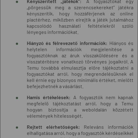
Kényszerített „játékok”:
A fogyasztókat egy
„pörgessük meg a szerencsekereket” játékra
kényszerítik, hogy hozzáférjenek az online
piactérhez, miközben elrejtik a játék jutalmához
kapcsolódó használati feltételekről szóló
lényeges információkat.
Hiányzó és félrevezető információk:
Hiányos és
helytelen információk megjelenítése a
fogyasztóknak az áruk visszaküldésére és a
visszatérítésre vonatkozó törvényes jogaikról. A
Temu továbbá elmulasztja előre tájékoztatni a
fogyasztókat arról, hogy megrendelésüknek el
kell érnie egy bizonyos minimális értéket, mielőtt
befejezhetnék a vásárlást.
Hamis értékelések:
A fogyasztók nem kapnak
megfelelő tájékoztatást arról, hogy a Temu
hogyan biztosítja a weboldalán közzétett
vélemények hitelességét.
Rejtett elérhetőségek:
Releváns információk
elhallgatása arról, hogy a fogyasztók kérdéseikkel