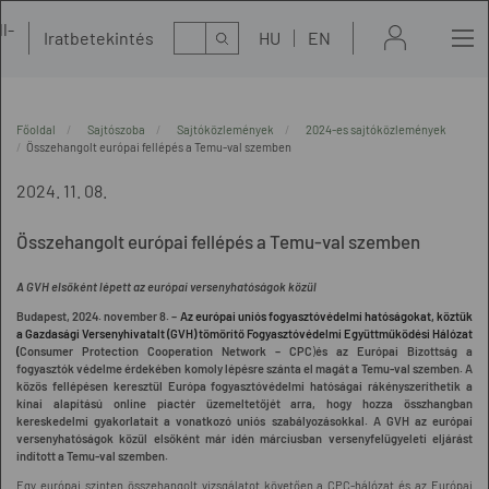
l-
Kereső
Iratbetekintés
HU
EN
t
Főoldal
Sajtószoba
Sajtóközlemények
2024-es sajtóközlemények
Összehangolt európai fellépés a Temu-val szemben
2024. 11. 08.
Összehangolt európai fellépés a Temu-val szemben
A GVH elsőként lépett az európai versenyhatóságok közül
Budapest, 2024. november 8. –
A
z európai uniós fogyasztóvédelmi hatóságokat, köztük
a Gazdasági Versenyhivatalt (GVH) tömörítő Fogyasztóvédelmi Együttműködési Hálózat
(
Consumer Protection Cooperation Network – CPC
)
és az Európai Bizottság a
fogyasztók védelme érdekében komoly lépésre szánta el magát a Temu-val szemben. A
közös fellépésen keresztül Európa fogyasztóvédelmi hatóságai rákényszeríthetik a
kínai alapítású online piactér üzemeltetőjét arra, hogy hozza összhangban
kereskedelmi gyakorlatait a vonatkozó uniós szabályozásokkal. A GVH az európai
versenyhatóságok közül elsőként már idén márciusban versenyfelügyeleti eljárást
indított a Temu-val szemben.
Egy európai szinten összehangolt vizsgálatot követően a CPC-hálózat és az Európai