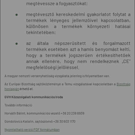
megtévessze a fogyasztókat;
megtévesztő kereskedelmi gyakorlatot folytat a
termékek lényeges jellemzőivel kapcsolatban,
különösen a termékek környezeti hatásai
tekintetében;
az általa népszerűsített és forgalmazott
termékek esetében azt a hamis benyomást kelti,
hogy a termékek jogszerűen értékesíthetőek
annak ellenére, hogy nem rendelkeznek „CE”
megfelelőségi jelöléssel.
A magyar nemzeti versenyhatóság vizsgálata jelenleg is folyamatban van.
Az Európai Bizottság sajtóközleménye a Temu vizsgálatával kapcsolatban a
Bizottság
honlapján
érhető el.
GVH Közszolgálati kommunikációs Iroda
További információ:
Horváth Bálint, kommunikációs vezető +36 20 238 6939
Gondolovics Katalin, sajtószóvivő +36 30 603 1170
Nyomtatható verzió PDF formátumban