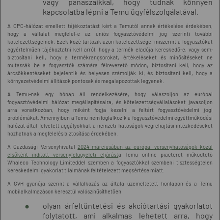
vagy panaszaikkal, hogy tudnak könnyen
kapcsolatba lépni a Temu ügyfélszolgálatával.
A CPC-hálózat emellett tájékoztatást kért a Temutól annak értékelése érdekében,
hogy a vállalat megfelel-e az uniós fogyasztóvédelmi jog szerinti további
kötelezettségeinek. Ezek közé tartozik azon kötelezettsége, miszerint a fogyasztókat
egyértelműen tájékoztatni kell arról, hogy a termék eladója kereskedő-e, vagy sem;
biztosítani kell, hogy a termékrangsorokat, értékeléseket és minősítéseket ne
mutassák be a fogyasztók számára félrevezető módon; biztosítani kell, hogy az
árcsökkentéseket bejelentik és helyesen számolják ki; és biztosítani kell, hogy a
környezetvédelmi állítások pontosak és megalapozottak legyenek.
A Temu-nak egy hónap áll rendelkezésére, hogy válaszoljon az európai
fogyasztóvédelmi hálózat megállapításaira, és kötelezettségvállalásokat javasoljon
arra vonatkozóan, hogy miként fogja kezelni a feltárt fogyasztóvédelmi jogi
problémákat. Amennyiben a Temu nem foglalkozik a fogyasztóvédelmi együttműködési
hálózat által felvetett aggályokkal, a nemzeti hatóságok végrehajtási intézkedéseket
hozhatnak a megfelelés biztosítása érdekében.
A Gazdasági Versenyhivatal
2024 márciusában az európai versenyhatóságok közül
elsőként indított versenyfelügyeleti eljárást
a Temu online piacteret működtető
Whaleco Technology Limiteddel szemben a fogyasztókkal szembeni tisztességtelen
kereskedelmi gyakorlat tilalmának feltételezett megsértése miatt.
A GVH gyanúja szerint a vállalkozás az általa üzemeltetett honlapon és a Temu
mobilalkalmazáson keresztül valószínűsíthetően
olyan árfeltüntetési és akciótartási gyakorlatot
folytatott, ami alkalmas lehetett arra, hogy