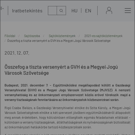
l-
Kereső
Iratbetekintés
HU
EN
t
Főoldal
Sajtószoba
Sajtóközlemények
2021-es sajtóközlemények
Összefog a tiszta versenyért a GVH és a Megyei Jogú Városok Szövetsége
2021. 12. 07.
Összefog a tiszta versenyért a GVH és a Megyei Jogú
Városok Szövetsége
Budapest, 2021. december 7. – Együttműködési megállapodást kötött a Gazdasági
Versenyhivatal (GVH) és a Megyei Jogú Városok Szövetsége (MJVSZ). A nemzeti
versenyhatóság és az önkormányzati ernyőszervezet közös erővel törekszik majd a
verseny tisztaságának fenntartására az önkormányzatok közbeszerzései során.
Rigó Csaba Balázs, a Gazdasági Versenyhivatal elnöke és Szita Károly, a Megyei Jogú
Városok Szövetségének elnöke a két szervezet jövőbeni együttműködéséről állapodott
meg annak érdekében, hogy kölcsönösen elősegítsék egymás feladatainak ellátását –
különösen a verseny tisztaságának, átláthatóságának és nyilvánosságának biztosítását
az önkormányzati hatáskörbe tartozó közbeszerzések során.