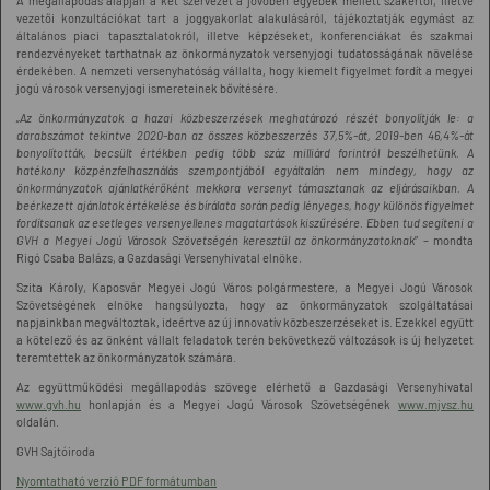
A megállapodás alapján a két szervezet a jövőben egyebek mellett szakértői, illetve
vezetői konzultációkat tart a joggyakorlat alakulásáról, tájékoztatják egymást az
általános piaci tapasztalatokról, illetve képzéseket, konferenciákat és szakmai
rendezvényeket tarthatnak az önkormányzatok versenyjogi tudatosságának növelése
érdekében. A nemzeti versenyhatóság vállalta, hogy kiemelt figyelmet fordít a megyei
jogú városok versenyjogi ismereteinek bővítésére.
„Az önkormányzatok a hazai közbeszerzések meghatározó részét bonyolítják le: a
darabszámot tekintve 2020-ban az összes közbeszerzés 37,5%-át, 2019-ben 46,4%-át
bonyolították, becsült értékben pedig több száz milliárd forintról beszélhetünk. A
hatékony közpénzfelhasználás szempontjából egyáltalán nem mindegy, hogy az
önkormányzatok ajánlatkérőként mekkora versenyt támasztanak az eljárásaikban. A
beérkezett ajánlatok értékelése és bírálata során pedig lényeges, hogy különös figyelmet
fordítsanak az esetleges versenyellenes magatartások kiszűrésére. Ebben tud segíteni a
GVH a Megyei Jogú Városok Szövetségén keresztül az önkormányzatoknak
” – mondta
Rigó Csaba Balázs, a Gazdasági Versenyhivatal elnöke.
Szita Károly, Kaposvár Megyei Jogú Város polgármestere, a Megyei Jogú Városok
Szövetségének elnöke hangsúlyozta, hogy az önkormányzatok szolgáltatásai
napjainkban megváltoztak, ideértve az új innovatív közbeszerzéseket is. Ezekkel együtt
a kötelező és az önként vállalt feladatok terén bekövetkező változások is új helyzetet
teremtettek az önkormányzatok számára.
Az együttműködési megállapodás szövege elérhető a Gazdasági Versenyhivatal
www.gvh.hu
honlapján és a Megyei Jogú Városok Szövetségének
www.mjvsz.hu
oldalán.
GVH Sajtóiroda
Nyomtatható verzió PDF formátumban