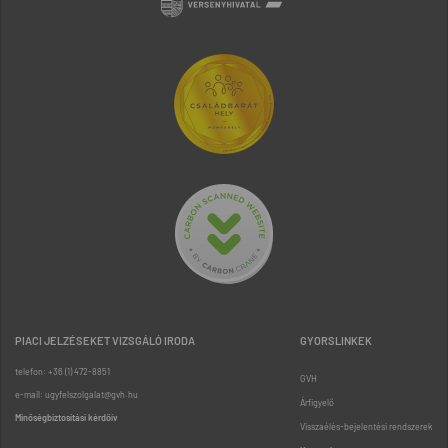
PIACI JELZÉSEKET VIZSGÁLÓ IRODA
GYORSLINKEK
telefon: +36 (1) 472-8851
GVH
e-mail: ugyfelszolgalat@gvh.hu
Árfigyelő
Minőségbiztosítási kérdőív
Visszaélés-bejelentési rendszerek