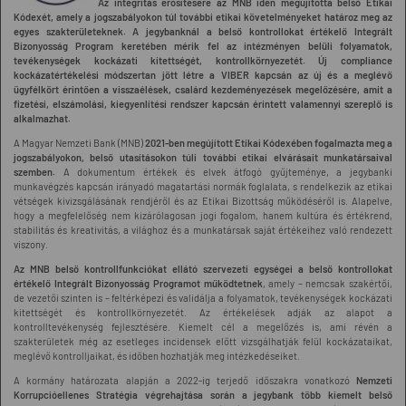
Az integritás erősítésére az MNB idén megújította belső Etikai
Kódexét, amely a jogszabályokon túl további etikai követelményeket határoz meg az
egyes szakterületeknek. A jegybanknál a belső kontrollokat értékelő Integrált
Bizonyosság Program keretében mérik fel az intézményen belüli folyamatok,
tevékenységek kockázati kitettségét, kontrollkörnyezetét. Új compliance
kockázatértékelési módszertan jött létre a VIBER kapcsán az új és a meglévő
ügyfélkört érintően a visszaélések, csalárd kezdeményezések megelőzésére, amit a
fizetési, elszámolási, kiegyenlítési rendszer kapcsán érintett valamennyi szereplő is
alkalmazhat
.
A Magyar Nemzeti Bank (MNB)
2021-ben megújított Etikai Kódexében fogalmazta meg a
jogszabályokon, belső utasításokon túli további etikai elvárásait munkatársaival
szemben.
A dokumentum értékek és elvek átfogó gyűjteménye, a jegybanki
munkavégzés kapcsán irányadó magatartási normák foglalata, s rendelkezik az etikai
vétségek kivizsgálásának rendjéről és az Etikai Bizottság működéséről is. Alapelve,
hogy a megfelelőség nem kizárólagosan jogi fogalom, hanem kultúra és értékrend,
stabilitás és kreativitás, a világhoz és a munkatársak saját értékeihez való rendezett
viszony.
Az MNB belső kontrollfunkciókat ellátó szervezeti egységei a belső kontrollokat
értékelő Integrált Bizonyosság Programot működtetnek
, amely – nemcsak szakértői,
de vezetői szinten is – feltérképezi és validálja a folyamatok, tevékenységek kockázati
kitettségét és kontrollkörnyezetét. Az értékelések adják az alapot a
kontrolltevékenység fejlesztésére. Kiemelt cél a megelőzés is, ami révén a
szakterületek még az esetleges incidensek előtt vizsgálhatják felül kockázataikat,
meglévő kontrolljaikat, és időben hozhatják meg intézkedéseiket.
A kormány határozata alapján a 2022-ig terjedő időszakra vonatkozó
Nemzeti
Korrupcióellenes Stratégia végrehajtása során a jegybank több kiemelt belső