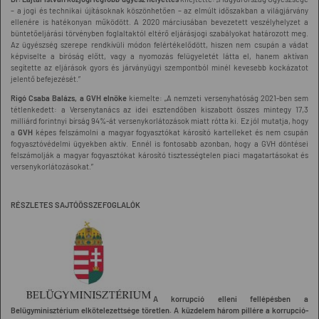
– a jogi és technikai újításoknak köszönhetően – az elmúlt időszakban a világjárvány
ellenére is hatékonyan működött. A 2020 márciusában bevezetett veszélyhelyzet a
büntetőeljárási törvényben foglaltaktól eltérő eljárásjogi szabályokat határozott meg.
Az ügyészség szerepe rendkívüli módon felértékelődött, hiszen nem csupán a vádat
képviselte a bíróság előtt, vagy a nyomozás felügyeletét látta el, hanem aktívan
segítette az eljárások gyors és járványügyi szempontból minél kevesebb kockázatot
jelentő befejezését.”
Rigó Csaba Balázs, a GVH elnöke
kiemelte: „A nemzeti versenyhatóság 2021-ben sem
tétlenkedett: a Versenytanács az idei esztendőben kiszabott összes mintegy 17,3
milliárd forintnyi bírság 94%-át versenykorlátozások miatt rótta ki. Ez jól mutatja, hogy
a
GVH
képes felszámolni a magyar fogyasztókat károsító kartelleket és nem csupán
fogyasztóvédelmi ügyekben aktív. Ennél is fontosabb azonban, hogy a GVH döntései
felszámolják a magyar fogyasztókat károsító tisztességtelen piaci magatartásokat és
versenykorlátozásokat.”
RÉSZLETES SAJTÓÖSSZEFOGLALÓK
A korrupció elleni fellépésben a
Belügyminisztérium elkötelezettsége töretlen.
A küzdelem három pillére a korrupció-