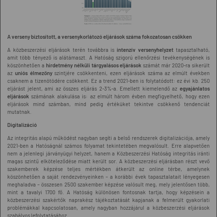
A verseny biztosított, a versenykorlátozó eljárások száma fokozatosan csökken
A közbeszerzési eljárások terén továbbra is
intenzív versenyhelyzet
tapasztalható,
amit több tényező is alátámaszt. A Hatóság szigorú ellenőrzési tevékenységének is
köszönhetően a
hirdetmény nélküli tárgyalásos eljárások
számát már 2020-ra sikerült
az
uniós élmezőny
szintjére csökkenteni, ezen eljárások száma az elmúlt években
csaknem a tizenötödére csökkent. Ez a trend 2021-ben is folytatódott: ez évi kb. 250
eljárást jelent, ami az összes eljárás 2-3%-a. Emellett kiemelendő az
egyajánlatos
eljárások
számának alakulása is: az elmúlt három évben megfigyelhető, hogy ezen
eljárások mind számban, mind pedig értéküket tekintve csökkenő tendenciát
mutatnak.
Digitalizáció
Az integritás alapú működést nagyban segíti a belső rendszerek digitalizációja, amely
2021-ben a Hatóságnál számos folyamat tekintetében megvalósult. Erre alapvetően
nem a jelenlegi járványügyi helyzet, hanem a Közbeszerzési Hatóság integritás iránti
magas szintű elköteleződése miatt került sor. A közbeszerzési eljárásban részt vevő
szakemberek képzése teljes mértékben átkerült az online térbe, amelynek
köszönhetően a saját rendezvényeinken – a korábbi évek tapasztalatait lényegesen
meghaladva – összesen 2500 szakember képzése valósult meg, mely jelentősen több,
mint a tavalyi 1700 fő. A Hatóság különösen fontosnak tartja, hogy képzésein a
közbeszerzési szakértők naprakész tájékoztatását kapjanak a felmerült gyakorlati
problémákkal kapcsolatosan, amely nagyban hozzájárul a közbeszerzési eljárások
szabályos lefolytatásához.