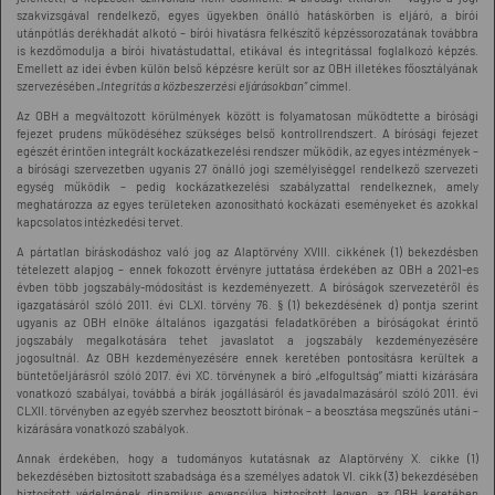
szakvizsgával rendelkező, egyes ügyekben önálló hatáskörben is eljáró, a bírói
utánpótlás derékhadát alkotó – bírói hivatásra felkészítő képzéssorozatának továbbra
is kezdőmodulja a bírói hivatástudattal, etikával és integritással foglalkozó képzés.
Emellett az idei évben külön belső képzésre került sor az OBH illetékes főosztályának
szervezésében
„Integritás a közbeszerzési eljárásokban”
címmel.
Az OBH a megváltozott körülmények között is folyamatosan működtette a bírósági
fejezet prudens működéséhez szükséges belső kontrollrendszert. A bírósági fejezet
egészét érintően integrált kockázatkezelési rendszer működik, az egyes intézmények –
a bírósági szervezetben ugyanis 27 önálló jogi személyiséggel rendelkező szervezeti
egység működik – pedig kockázatkezelési szabályzattal rendelkeznek, amely
meghatározza az egyes területeken azonosítható kockázati eseményeket és azokkal
kapcsolatos intézkedési tervet.
A pártatlan bíráskodáshoz való jog az Alaptörvény XVIII. cikkének (1) bekezdésben
tételezett alapjog – ennek fokozott érvényre juttatása érdekében az OBH a 2021-es
évben több jogszabály-módosítást is kezdeményezett. A bíróságok szervezetéről és
igazgatásáról szóló 2011. évi CLXI. törvény 76. § (1) bekezdésének d) pontja szerint
ugyanis az OBH elnöke általános igazgatási feladatkörében a bíróságokat érintő
jogszabály megalkotására tehet javaslatot a jogszabály kezdeményezésére
jogosultnál. Az OBH kezdeményezésére ennek keretében pontosításra kerültek a
büntetőeljárásról szóló 2017. évi XC. törvénynek a bíró „elfogultság” miatti kizárására
vonatkozó szabályai, továbbá a bírák jogállásáról és javadalmazásáról szóló 2011. évi
CLXII. törvényben az egyéb szervhez beosztott bírónak – a beosztása megszűnés utáni –
kizárására vonatkozó szabályok.
Annak érdekében, hogy a tudományos kutatásnak az Alaptörvény X. cikke (1)
bekezdésében biztosított szabadsága és a személyes adatok VI. cikk (3) bekezdésében
biztosított védelmének dinamikus egyensúlya biztosított legyen, az OBH keretében