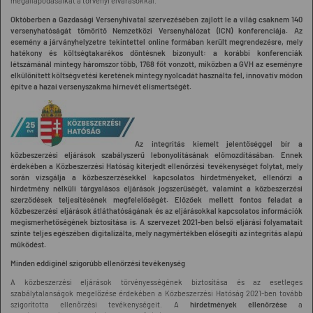
megállapodásaikat a törvényi elvárásokkal.
Októberben a Gazdasági Versenyhivatal szervezésében zajlott le a világ csaknem 140
versenyhatóságát tömörítő Nemzetközi Versenyhálózat (ICN) konferenciája. Az
esemény a járványhelyzetre tekintettel online formában került megrendezésre, mely
hatékony és költségtakarékos döntésnek bizonyult: a korábbi konferenciák
létszámánál mintegy háromszor több, 1768 főt vonzott, miközben a GVH az eseményre
elkülönített költségvetési keretének mintegy nyolcadát használta fel, innovatív módon
építve a hazai versenyszakma hírnevét elismertségét.
Az integritás kiemelt jelentőséggel bír a
közbeszerzési eljárások szabályszerű lebonyolításának előmozdításában. Ennek
érdekében a Közbeszerzési Hatóság kiterjedt ellenőrzési tevékenységet folytat, mely
során vizsgálja a közbeszerzésekkel kapcsolatos hirdetményeket, ellenőrzi a
hirdetmény nélküli tárgyalásos eljárások jogszerűségét, valamint a közbeszerzési
szerződések teljesítésének megfelelőségét. Előzőek mellett fontos feladat a
közbeszerzési eljárások átláthatóságának és az eljárásokkal kapcsolatos információk
megismerhetőségének biztosítása is. A szervezet 2021-ben belső eljárási folyamatait
szinte teljes egészében digitalizálta, mely nagymértékben elősegíti az integritás alapú
működést.
Minden eddiginél szigorúbb ellenőrzési tevékenység
A közbeszerzési eljárások törvényességének biztosítása és az esetleges
szabálytalanságok megelőzése érdekében a Közbeszerzési Hatóság 2021-ben tovább
szigorította ellenőrzési tevékenységeit. A
hirdetmények ellenőrzése
a