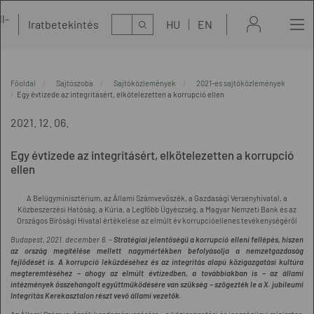
l-
Kereső
Iratbetekintés
HU
EN
t
Főoldal
Sajtószoba
Sajtóközlemények
2021-es sajtóközlemények
Egy évtizede az integritásért, elkötelezetten a korrupció ellen
2021. 12. 06.
Egy évtizede az integritásért, elkötelezetten a korrupció
ellen
A Belügyminisztérium, az Állami Számvevőszék, a Gazdasági Versenyhivatal, a
Közbeszerzési Hatóság, a Kúria, a Legfőbb Ügyészség, a Magyar Nemzeti Bank és az
Országos Bírósági Hivatal értékelése az elmúlt év korrupcióellenes tevékenységéről
Budapest, 2021. december 6. –
Stratégiai jelentőségű a korrupció elleni fellépés, hiszen
az ország megítélése mellett nagymértékben befolyásolja a nemzetgazdaság
fejlődését is. A korrupció leküzdéséhez és az integritás alapú közigazgatási kultúra
megteremtéséhez – ahogy az elmúlt évtizedben, a továbbiakban is – az állami
intézmények összehangolt együttműködésére van szükség – szögezték le a X. jubileumi
Integritás Kerekasztalon részt vevő állami vezetők.