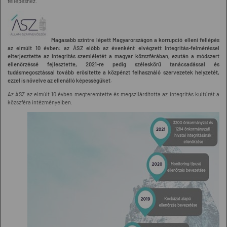
fellépéshez.
Magasabb szintre lépett Magyarországon a korrupció elleni fellépés
az elmúlt 10 évben: az ÁSZ előbb az évenként elvégzett Integritás-felméréssel
elterjesztette az integritás szemléletét a magyar közszférában, ezután a módszert
ellenőrzéssé fejlesztette, 2021-re pedig széleskörű tanácsadással és
tudásmegosztással tovább erősítette a közpénzt felhasználó szervezetek helyzetét,
ezzel is növelve az ellenálló képességüket.
Az ÁSZ az elmúlt 10 évben megteremtette és megszilárdította az integritás kultúrát a
közszféra intézményeiben.