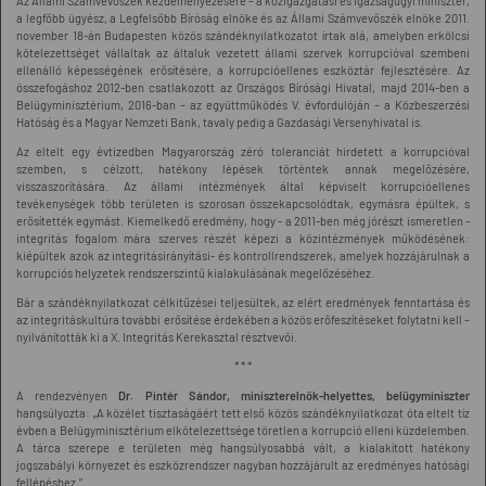
Az Állami Számvevőszék kezdeményezésére – a közigazgatási és igazságügyi miniszter,
a legfőbb ügyész, a Legfelsőbb Bíróság elnöke és az Állami Számvevőszék elnöke 2011.
november 18-án Budapesten közös szándéknyilatkozatot írtak alá, amelyben erkölcsi
kötelezettséget vállaltak az általuk vezetett állami szervek korrupcióval szembeni
ellenálló képességének erősítésére, a korrupcióellenes eszköztár fejlesztésére. Az
összefogáshoz 2012-ben csatlakozott az Országos Bírósági Hivatal, majd 2014-ben a
Belügyminisztérium, 2016-ban – az együttműködés V. évfordulóján – a Közbeszerzési
Hatóság és a Magyar Nemzeti Bank, tavaly pedig a Gazdasági Versenyhivatal is.
Az eltelt egy évtizedben Magyarország zéró toleranciát hirdetett a korrupcióval
szemben, s célzott, hatékony lépések történtek annak megelőzésére,
visszaszorítására. Az állami intézmények által képviselt korrupcióellenes
tevékenységek több területen is szorosan összekapcsolódtak, egymásra épültek, s
erősítették egymást. Kiemelkedő eredmény, hogy - a 2011-ben még jórészt ismeretlen -
integritás fogalom mára szerves részét képezi a közintézmények működésének:
kiépültek azok az integritásirányítási- és kontrollrendszerek, amelyek hozzájárulnak a
korrupciós helyzetek rendszerszintű kialakulásának megelőzéséhez.
Bár a szándéknyilatkozat célkitűzései teljesültek, az elért eredmények fenntartása és
az integritáskultúra további erősítése érdekében a közös erőfeszítéseket folytatni kell –
nyilvánították ki a X. Integritás Kerekasztal résztvevői.
* * *
A rendezvényen
Dr. Pintér Sándor, miniszterelnök-helyettes, belügyminiszter
hangsúlyozta: „A közélet tisztaságáért tett első közös szándéknyilatkozat óta eltelt tíz
évben a Belügyminisztérium elkötelezettsége töretlen a korrupció elleni küzdelemben.
A tárca szerepe e területen még hangsúlyosabbá vált, a kialakított hatékony
jogszabályi környezet és eszközrendszer nagyban hozzájárult az eredményes hatósági
fellépéshez.”