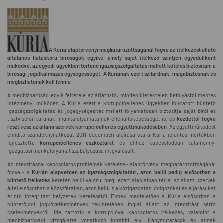
A Kúria alaptörvényi meghatározottságánál fogva az ítélkezést ellátó
általános hatáskörű bíróságok egyike, amely saját ítélkező szintjén egyedüliként
működve, az egyedi ügyekben történő igazságszolgáltatás mellett köteles biztosítani a
bírósági jogalkalmazás egységességét. A Kúriának ezért szilárdnak, magabiztosnak és
megbízhatónak kell lennie.
A megbízhatóság egyik feltétele az átlátható, minden illetéktelen befolyástól mentes
intézményi működés. A Kúria ezért a korrupcióellenes ügyekben folytatott büntető
igazságszolgáltatás és jogegységesítés mellett folyamatosan biztosítja saját bírói és
tisztviselői karának, munkafolyamatainak ellenállóképességét is, és
kezdettől fogva
részt vesz az állami szervek korrupcióellenes együttműködésében.
Az együttműködést
elindító szándéknyilatkozat 2011 decemberi aláírása óta a Kúria jelentős mértékben
fejlesztette
korrupcióellenes eszköztárát
és ehhez kapcsolódóan valamennyi
igazgatási munkafolyamat szabályozása megvalósult.
Az integritással kapcsolatos problémák kezelése - alaptörvényi meghatározottságánál
fogva - a
Kúrián alapvetően az igazságszolgáltatási, azon belül pedig elsősorban a
büntető ítélkezés
keretén belül valósul meg, ezért alapjaiban tér el az állami szervek
által elsősorban a közszférában, azon belül is a közigazgatási dolgozókat és eljárásukat
érintő integritást helyzetek kezelésétől. Ennek megfelelően a Kúria elsősorban a
büntetőjogi jogkövetkezmények tekintetében foglal állást az integritást sértő
cselekményekről. Ide tartozik a korrupcióval kapcsolatos ítélkezés, valamint a
megbízhatósági vizsgálatra vonatkozó korábbi elvi iránymutatások és annak