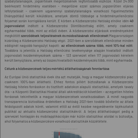
szabálytalanságok, jogsértések megelőzésének legfontosabb eszköze. Közel 24.000
beérkezett hirdetmény esetében – megelőzve ezzel számos jogszerűtlen eljárás
lefolytatását – csaknem ugyanennyi szabálytalanságra vonatkozó figyelmeztetés
(hiánypótlás) került kiküldésre, amelyek döntő többsége a hirdetményellenőrzési
folyamat során korrigálásra került. E körben a Közbeszerzési Hatóság elnöke idén
40
jogorvoslatot
indított a Közbeszerzési Döntőbizottság előtt, amely csaknem
egyharmaddal több, mint az előző évben. A közbeszerzési eljárások eredményeként
megkötött
szerződések teljesítésének és módosításának ellenőrzését
Magyarországon
kizárólag a Közbeszerzési Hatóság végzi. 2021-ben a szerződések ellenőrzése minden
eddiginél nagyobb hangsúlyt kapott:
az ellenőrzések száma több, mint 10%-kal nőtt
.
Továbbra is jelentős a Hatóság ellenőrzési tevékenysége alapján hivatalból indított
jogorvoslati kezdeményezések száma – 123 szervezet ellen 117 jogorvoslati kérelem
került benyújtásra, amely az összes hivatalbóli kezdeményezés több, mint egyharmada.
Célunk a közbeszerzések teljes mértékű átláthatóságának fenntartása
Az Európai Unió statisztikái évek óta azt mutatják, hogy a magyar közbeszerzési piac
csaknem 100%-ban átlátható. Ehhez fontos pillért biztosítanak a Közbeszerzési
Hatóság hiteles forrásokon és tisztított adatokon alapuló statisztikái, amelyek tavaly
óta – a Központi Statisztikai Hivatal általi akkreditációt követően – az egyetlen hiteles
forrásnak tekinthetők a magyar közbeszerzések vonatkozásában. A minél nagyobb
transzparencia biztosítása érdekében a Hatóság 2021-ben tovább bővítette az általa
feldolgozott adatok körét, valamint ettől az évtől kezdve negyedévente tájékoztatót
publikál az aktuális közbeszerzési statisztikákról. A teljes átláthatóságot pedig a
szervezet honlapján és mobilapplikációján már külön statisztikai aloldal is biztosítja,
ahol folyamatos a közbeszerzésre vonatkozó statisztikák közzététele.