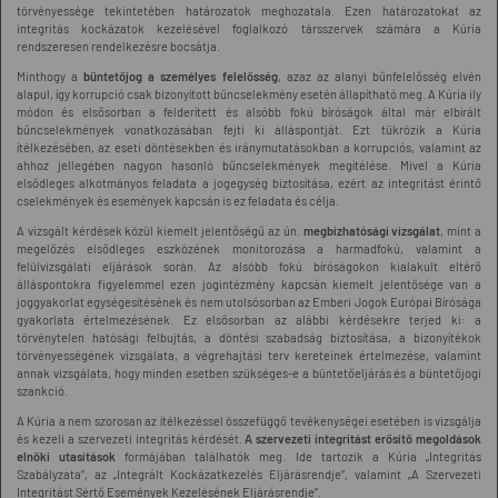
törvényessége tekintetében határozatok meghozatala. Ezen határozatokat az
integritás kockázatok kezelésével foglalkozó társszervek számára a Kúria
rendszeresen rendelkezésre bocsátja.
Minthogy a
büntetőjog a személyes felelősség
, azaz az alanyi bűnfelelősség elvén
alapul, így korrupció csak bizonyított bűncselekmény esetén állapítható meg. A Kúria ily
módon és elsősorban a felderített és alsóbb fokú bíróságok által már elbírált
bűncselekmények vonatkozásában fejti ki álláspontját. Ezt tükrözik a Kúria
ítélkezésében, az eseti döntésekben és iránymutatásokban a korrupciós, valamint az
ahhoz jellegében nagyon hasonló bűncselekmények megítélése. Mivel a Kúria
elsődleges alkotmányos feladata a jogegység biztosítása, ezért az integritást érintő
cselekmények és események kapcsán is ez feladata és célja.
A vizsgált kérdések közül kiemelt jelentőségű az ún.
megbízhatósági vizsgálat
, mint a
megelőzés elsődleges eszközének monitorozása a harmadfokú, valamint a
felülvizsgálati eljárások során. Az alsóbb fokú bíróságokon kialakult eltérő
álláspontokra figyelemmel ezen jogintézmény kapcsán kiemelt jelentősége van a
joggyakorlat egységesítésének és nem utolsósorban az Emberi Jogok Európai Bírósága
gyakorlata értelmezésének. Ez elsősorban az alábbi kérdésekre terjed ki: a
törvénytelen hatósági felbujtás, a döntési szabadság biztosítása, a bizonyítékok
törvényességének vizsgálata, a végrehajtási terv kereteinek értelmezése, valamint
annak vizsgálata, hogy minden esetben szükséges-e a büntetőeljárás és a büntetőjogi
szankció.
A Kúria a nem szorosan az ítélkezéssel összefüggő tevékenységei esetében is vizsgálja
és kezeli a szervezeti integritás kérdését.
A szervezeti integritást erősítő megoldások
elnöki utasítások
formájában találhatók meg. Ide tartozik a Kúria „Integritás
Szabályzata”, az „Integrált Kockázatkezelés Eljárásrendje”, valamint „A Szervezeti
Integritást Sértő Események Kezelésének Eljárásrendje”.