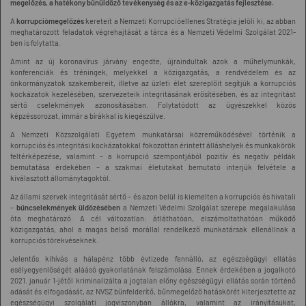
megelőzés, a hatékony bűnüldöző tevékenység és az e-közigazgatás fejlesztése.
A
korrupciómegelőzés
kereteit a Nemzeti Korrupcióellenes Stratégia jelöli ki, az abban
meghatározott feladatok végrehajtását a tárca és a Nemzeti Védelmi Szolgálat 2021-
ben is folytatta.
Amint az új koronavírus járvány engedte, újraindultak azok a műhelymunkák,
konferenciák és tréningek, melyekkel a közigazgatás, a rendvédelem és az
önkormányzatok szakembereit, illetve az üzleti élet szereplőit segítjük a korrupciós
kockázatok kezelésében, szervezeteik integritásának erősítésében, és az integritást
sértő cselekmények azonosításában. Folytatódott az ügyészekkel közös
képzéssorozat, immár a bírákkal is kiegészülve.
A Nemzeti Közszolgálati Egyetem munkatársai közreműködésével történik a
korrupciós és integritási kockázatokkal fokozottan érintett álláshelyek és munkakörök
feltérképezése, valamint – a korrupció szempontjából pozitív és negatív példák
bemutatása érdekében – a szakmai életutakat bemutató interjúk felvétele a
kiválasztott állománytagoktól.
Az állami szervek integritását sértő – és azon belül is kiemelten a korrupciós és hivatali
–
bűncselekmények üldözésében
a Nemzeti Védelmi Szolgálat szerepe megalakulása
óta meghatározó. A cél változatlan: átláthatóan, elszámoltathatóan működő
közigazgatás, ahol a magas belső morállal rendelkező munkatársak ellenállnak a
korrupciós törekvéseknek.
Jelentős kihívás a hálapénz több évtizede fennálló, az egészségügyi ellátás
esélyegyenlőségét aláásó gyakorlatának felszámolása. Ennek érdekében a jogalkotó
2021. január 1-jétől kriminalizálta a jogtalan előny egészségügyi ellátás során történő
adását és elfogadását, az NVSZ bűnfelderítő, bűnmegelőző hatáskörét kiterjesztette az
egészségügyi szolgálati jogviszonyban állókra, valamint az irányításukat,