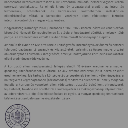
kapcsolatos kérdőíves kutatáshoz 4002 közpénzből működő, nemzeti vagyont kezelő
szervezet csatlakozott. Az elmúlt kilenc év tapasztalatai alapján, az Integritás
felmérésnek, önteszteknek és képzéseknek köszönhetően széleskörűen
ellenőrizhetővé váltak a korrupciós veszélyek ellen védettséget biztosító
integritáskontrollok a magyar közszférában.
Magyarország Kormánya 2020 júniusában a 2020-2022 közötti időszakra vonatkozóan
középtávú Nemzeti Korrupcióellenes Stratégia elfogadásáról döntött, amelynek több
pontja is a számvevőszék elmúlt 10 évben felhalmozott tudásanyagán alapszik.
Az elmúlt tíz évben az ÁSZ értékelte a költségvetési intézmények, az állami és nemzeti
tulajdonú gazdasági társaságok és köztestületek, valamint az összes magyarországi
önkormányzat és hivatalaik integritását, amellyel hozzájárult a korrupciós kockázatok
elleni eredményes védekezéshez.
A korrupció elleni rendszerszintű fellépés elmúlt 10 évének eredménye a magyar
gazdaság kifehéredésében is látszik. Az ÁSZ számos eszközzel járult hozzá az elért
eredményekhez. Ide tartozik a költségvetés tervezetének évenkénti véleményezése; a
költségvetés végrehajtásának (zárszámadás) rendszeres ellenőrzése, amely magában
foglalja a korrupciós veszélyek ellen védettséget biztosító belső kontrollrendszerek
fejlesztését, továbbá ide sorolhatók a költségvetési és makrogazdasági folyamatokat,
az adórendszert, a digitális fejlesztéseket és egyéb, a magyar gazdaság fenntartható
kifehérítését szolgáló számvevőszéki elemzések.