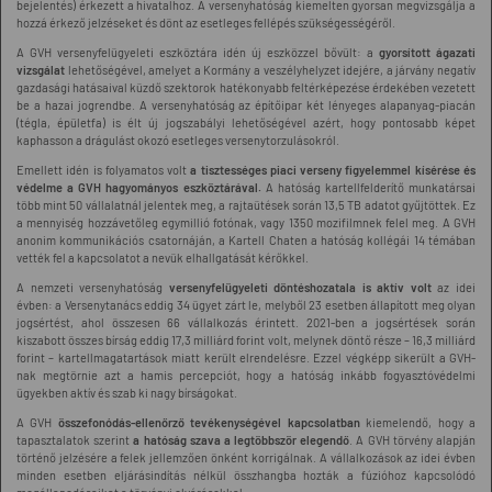
bejelentés) érkezett a hivatalhoz. A versenyhatóság kiemelten gyorsan megvizsgálja a
hozzá érkező jelzéseket és dönt az esetleges fellépés szükségességéről.
A GVH versenyfelügyeleti eszköztára idén új eszközzel bővült: a
gyorsított ágazati
vizsgálat
lehetőségével, amelyet a Kormány a veszélyhelyzet idejére, a járvány negatív
gazdasági hatásaival küzdő szektorok hatékonyabb feltérképezése érdekében vezetett
be a hazai jogrendbe. A versenyhatóság az építőipar két lényeges alapanyag-piacán
(tégla, épületfa) is élt új jogszabályi lehetőségével azért, hogy pontosabb képet
kaphasson a drágulást okozó esetleges versenytorzulásokról.
Emellett idén is folyamatos volt
a tisztességes piaci verseny figyelemmel kísérése és
védelme a GVH hagyományos eszköztárával.
A hatóság kartellfelderítő munkatársai
több mint 50 vállalatnál jelentek meg, a rajtaütések során 13,5 TB adatot gyűjtöttek. Ez
a mennyiség hozzávetőleg egymillió fotónak, vagy 1350 mozifilmnek felel meg. A GVH
anonim kommunikációs csatornáján, a Kartell Chaten a hatóság kollégái 14 témában
vették fel a kapcsolatot a nevük elhallgatását kérőkkel.
A nemzeti versenyhatóság
versenyfelügyeleti döntéshozatala is aktív volt
az idei
évben: a Versenytanács eddig 34 ügyet zárt le, melyből 23 esetben állapított meg olyan
jogsértést, ahol összesen 66 vállalkozás érintett. 2021-ben a jogsértések során
kiszabott összes bírság eddig 17,3 milliárd forint volt, melynek döntő része – 16,3 milliárd
forint – kartellmagatartások miatt került elrendelésre. Ezzel végképp sikerült a GVH-
nak megtörnie azt a hamis percepciót, hogy a hatóság inkább fogyasztóvédelmi
ügyekben aktív és szab ki nagy bírságokat.
A GVH
összefonódás-ellenőrző tevékenységével kapcsolatban
kiemelendő, hogy a
tapasztalatok szerint
a hatóság szava a legtöbbször elegendő
. A GVH törvény alapján
történő jelzésére a felek jellemzően önként korrigálnak. A vállalkozások az idei évben
minden esetben eljárásindítás nélkül összhangba hozták a fúzióhoz kapcsolódó