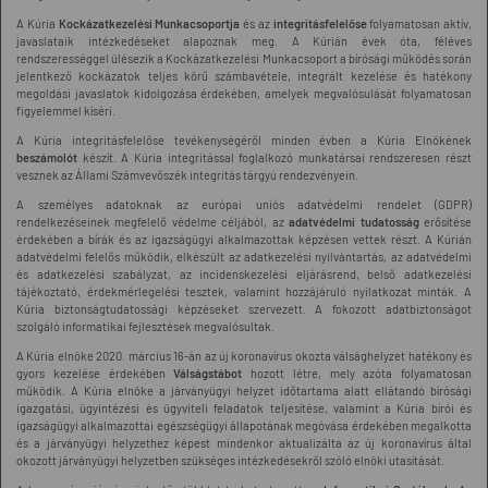
A Kúria
Kockázatkezelési Munkacsoportja
és az
integritásfelelőse
folyamatosan aktív,
javaslataik intézkedéseket alapoznak meg. A Kúrián évek óta, féléves
rendszerességgel ülésezik a Kockázatkezelési Munkacsoport a bírósági működés során
jelentkező kockázatok teljes körű számbavétele, integrált kezelése és hatékony
megoldási javaslatok kidolgozása érdekében, amelyek megvalósulását folyamatosan
figyelemmel kíséri.
A Kúria integritásfelelőse tevékenységéről minden évben a Kúria Elnökének
beszámolót
készít. A Kúria integritással foglalkozó munkatársai rendszeresen részt
vesznek az Állami Számvevőszék integritás tárgyú rendezvényein.
A személyes adatoknak az európai uniós adatvédelmi rendelet (GDPR)
rendelkezéseinek megfelelő védelme céljából, az
adatvédelmi tudatosság
erősítése
érdekében a bírák és az igazságügyi alkalmazottak képzésen vettek részt. A Kúrián
adatvédelmi felelős működik, elkészült az adatkezelési nyilvántartás, az adatvédelmi
és adatkezelési szabályzat, az incidenskezelési eljárásrend, belső adatkezelési
tájékoztató, érdekmérlegelési tesztek, valamint hozzájáruló nyilatkozat minták. A
Kúria biztonságtudatossági képzéseket szervezett. A fokozott adatbiztonságot
szolgáló informatikai fejlesztések megvalósultak.
A Kúria elnöke 2020. március 16-án az új koronavírus okozta válsághelyzet hatékony és
gyors kezelése érdekében
Válságstábot
hozott létre, mely azóta folyamatosan
működik. A Kúria elnöke a járványügyi helyzet időtartama alatt ellátandó bírósági
igazgatási, ügyintézési és ügyviteli feladatok teljesítése, valamint a Kúria bírói és
igazságügyi alkalmazottai egészségügyi állapotának megóvása érdekében megalkotta
és a járványügyi helyzethez képest mindenkor aktualizálta az új koronavírus által
okozott járványügyi helyzetben szükséges intézkedésekről szóló elnöki utasítását.