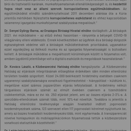
bírói és tisztviselői karának, munkafolyamatainak ellenállóképességét is, és
kezdettől
fogva részt vesz az állami szervek korrupcióellenes együttműködésében.
Az
együttműködést elindító szándéknyilatkozat 2011 decemberi aláírása óta a Kúria
jelentős mértékben fejlesztette
korrupcióellenes eszköztárát
és ehhez kapcsolódóan
valamennyi igazgatási munkafolyamat szabályozása megvalósult.”
Dr. Senyei György Barna, az Országos Bírósági Hivatal elnöke
rávilágított
:
„A bíróságok
2021. évi működésére – az előző évhez hasonlóan – rányomta a bélyegét COVID-19
világjárvány elleni védekezés. Ennek következtében az ügyfelek és a bírósági dolgozók
egészségének védelme vált a bíróságok működtetésének prioritásává, ugyanakkor
ezzel egyidejűleg az ítélkező munka és az igazgatás folyamatosságát is biztosítani
kellett. A bíróságok működése a megváltozott körülmények között is folyamatos volt,
amiben ügydöntő jelentősége volt a digitális eszközök és megoldások használatának.”
Dr. Kovács László, a Közbeszerzési Hatóság elnöke
hangsúlyozta: „A Közbeszerzési
Hatóság az eljárások integritásának elősegítése érdekében idén minden ellenőrzési
területen tovább szigorított. Közel 24.000 beérkezett hirdetmény esetében csaknem
ugyanennyi szabálytalanságra vonatkozó figyelmeztetést – hiánypótlást – küldtünk ki,
megelőzve ezzel számos jogszerűtlen eljárás lefolytatását. A hirdetmény nélküli
tárgyalásos eljárások számát az elmúlt években csaknem a tizenötödére
csökkentettük, mára ez évi kb. 250 eljárást jelent, ami az összes eljárás 2-3%-a. A
szerződés-ellenőrzések számát több, mint 10%-kal növeltük. Továbbra is jelentős a
Hatóság ellenőrzési tevékenysége alapján hivatalból indított jogorvoslati
kezdeményezések száma, 123 szervezet ellen 117 jogorvoslati kérelmet nyújtottunk be,
amely az összes hivatalbóli kezdeményezés több, mint egyharmada. A transzparenciát
növelve honlapunkon és mobilapplikációnkon folyamatossá tettük a közbeszerzésre
vonatkozó statisztikák közzétételét.”
Dr. Lajtár István közjogi legfőbb ügyész helyettes
kifejtette: „Magyarország Ügyészsége