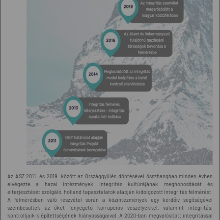
Az ÁSZ 2011. és 2019. között az Országgyűlés döntésével összhangban minden évben
elvégezte a hazai intézmények integritás kultúrájának meghonosítását és
elterjesztését szolgáló, holland tapasztalatok alapján kidolgozott Integritás felmérést.
A felmérésben való részvétel során a közintézmények egy kérdőív segítségével
szembesültek az őket fenyegető korrupciós veszélyekkel, valamint integritási
kontrolljaik kiépítettségének hiányosságaival. A 2020-ban megvalósított integritással