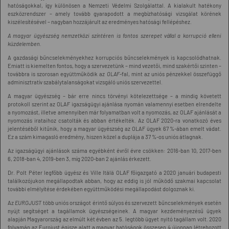
hatóságokkal, így különösen a Nemzeti Védelmi Szolgálattal. A kialakult hatékony
eszközrendszer – amely tovább gyarapodott a megbízhatósági vizsgálat körének
kiszélesítésével – nagyban hozzájárult az eredményes hatósági fellépéshez.
A magyar ügyészség nemzetközi színtéren is fontos szerepet vállal a korrupció elleni
küzdelemben.
A gazdasági bűncselekményekhez korrupciós bűncselekmények is kapcsolódhatnak.
Emiatt is kiemelten fontos, hogy a szervezetünk – mind vezetői, mind szakértői szinten –
továbbra is szorosan együttműködik az
OLAF
-fal, mint az uniós pénzekkel összefüggő
adminisztratív szabálytalanságokat vizsgáló uniós szervezettel.
A magyar ügyészség – bár erre nincs törvényi kötelezettsége – a mindig követett
protokoll szerint az OLAF igazságügyi ajánlása nyomán valamennyi esetben elrendelte
a nyomozást, illetve amennyiben már folyamatban volt a nyomozás, az OLAF ajánlását a
nyomozás irataihoz csatolták és abban értékelték. Az OLAF 2020-ra vonatkozó éves
jelentéséből kitűnik, hogy a magyar ügyészség az OLAF ügyek 67 %-ában emelt vádat.
Ez a szám kimagasló eredmény, hiszen közel a duplája a 37 %-os uniós átlagnak.
Az igazságügyi ajánlások száma egyébként évről évre csökken: 2016-ban 10, 2017-ben
6, 2018-ban 4, 2019-ben 3, míg 2020-ban 2 ajánlás érkezett.
Dr. Polt Péter legfőbb ügyész és Ville Itälä OLAF főigazgató a 2020 januári budapesti
találkozójukon megállapodtak abban, hogy az eddig is jól működő szakmai kapcsolat
további elmélyítése érdekében együttműködési megállapodást dolgoznak ki.
Az
EUROJUST
több uniós országot érintő súlyos és szervezett bűncselekmények esetén
nyújt segítséget a tagállamok ügyészségeinek. A magyar kezdeményezésű ügyek
alapján Magyarország az elmúlt két évben az 5. legtöbb ügyet nyitó tagállam volt. 2020
folyamán az Eurojust égisze alatt a magyar hatóságok összesen 4 újonnan létrehozott