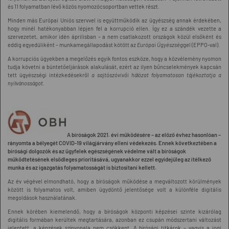
és 11 folyamatban lévő közös nyomozócsoportban vettek részt.
Minden más Európai Uniós szervvel is együttműködik az ügyészség annak érdekében,
hogy minél hatékonyabban lépjen fel a korrupció ellen. Így ez a szándék vezette a
szervezetet, amikor idén áprilisban – a nem csatlakozott országok közül elsőként és
eddig egyedüliként – munkamegállapodást kötött az
Európai Ügyészség
gel (EPPO-val).
A korrupciós ügyekben a megelőzés egyik fontos eszköze, hogy a közvélemény nyomon
tudja követni a büntetőeljárások alakulását, ezért az ilyen bűncselekmények kapcsán
tett ügyészségi intézkedésekről
a sajtószóvivői hálózat folyamatosan tájékoztatja a
nyilvánosságot
.
A bíróságok 2021. évi működésére – az előző évhez hasonlóan –
rányomta a bélyegét COVID-19 világjárvány elleni védekezés. Ennek következtében a
bírósági dolgozók és az ügyfelek egészségének védelme vált a bíróságok
működtetésének elsődleges prioritásává, ugyanakkor ezzel egyidejűleg az ítélkező
munka és az igazgatás folyamatosságát is biztosítani kellett.
Az év végével elmondható, hogy a bíróságok működése a megváltozott körülmények
között is folyamatos volt, amiben ügydöntő jelentősége volt a különféle digitális
megoldások használatának.
Ennek körében kiemelendő, hogy a bíróságok központi képzései szinte kizárólag
digitális formában kerültek megtartására, azonban ez csupán módszertani változást
jelentett, a képzések színvonala nem csökkent. A bírósági titkárok – vagyis a jogi