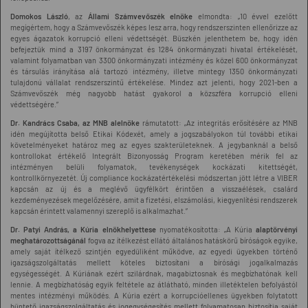
Domokos László
, az
Állami Számvevőszék elnöke
elmondta: „10 évvel ezelőtt
megígértem, hogy a Számvevőszék képes lesz arra, hogy rendszerszinten ellenőrizze az
egyes ágazatok korrupció elleni védettségét. Büszkén jelenthetem be, hogy idén
befejeztük mind a 3197 önkormányzat és 1284 önkormányzati hivatal értékelését,
valamint folyamatban van 3300 önkormányzati intézmény és közel 600 önkormányzat
és társulás irányítása alá tartozó intézmény, illetve mintegy 1350 önkormányzati
tulajdonú vállalat rendszerszintű értékelése. Mindez azt jelenti, hogy 2021-ben a
Számvevőszék még nagyobb hatást gyakorol a közszféra korrupció elleni
védettségére.”
Dr. Kandrács Csaba, az MNB alelnöke
rámutatott: „Az integritás erősítésére az MNB
idén megújította belső Etikai Kódexét, amely a jogszabályokon túl további etikai
követelményeket határoz meg az egyes szakterületeknek. A jegybanknál a belső
kontrollokat értékelő Integrált Bizonyosság Program keretében mérik fel az
intézményen belüli folyamatok, tevékenységek kockázati kitettségét,
kontrollkörnyezetét. Új compliance kockázatértékelési módszertan jött létre a VIBER
kapcsán az új és a meglévő ügyfélkört érintően a visszaélések, csalárd
kezdeményezések megelőzésére, amit a fizetési, elszámolási, kiegyenlítési rendszerek
kapcsán érintett valamennyi szereplő is alkalmazhat.”
Dr. Patyi András, a Kúria elnökhelyettese
nyomatékosította: „A Kúria
alaptörvényi
meghatározottságánál
fogva az ítélkezést ellátó általános hatáskörű bíróságok egyike,
amely saját ítélkező szintjén egyedüliként működve, az egyedi ügyekben történő
igazságszolgáltatás mellett köteles biztosítani a bírósági jogalkalmazás
egységességét. A Kúriának ezért szilárdnak, magabiztosnak és megbízhatónak kell
lennie. A megbízhatóság egyik feltétele az átlátható, minden illetéktelen befolyástól
mentes intézményi működés. A Kúria ezért a korrupcióellenes ügyekben folytatott
büntető igazságszolgáltatás és jogegységesítés mellett folyamatosan biztosítja saját