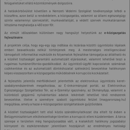
felügyeletüket ellátó közintézmények dolgozóira.
A hatáskörbővülést követően a Nemzeti Védelmi Szolgálat tevékenysége lefedi a
közszféra, azon belül a rendvédelem, a közigazgatás, valamint az állami egészségügy
szinte valamennyi szervezetét, munkavállalóját, a védett szervek munkatársainak
létszáma meghaladja a 460 ezer főt.
Az elmúlt időszakban különösen nagy hangsúlyt helyeztünk az
e-közigazgatás
fejlesztésére
.
A projektek célja, hogy egy-egy ügy indítása és lezárása közötti ügyintézési lépések
emberi beavatkozás nélkül történjenek meg. A mesterséges intelligenciával
támogatott informatikai eszközök és folyamatok fejlesztése támogatja az átlátható és
a közélet tisztaságát garantáló automatizált eljárásokat, valamint lehetővé teszi a
rugalmas humánerőforrás-gazdálkodást. Az ügyintéző-ügyfél kapcsolatok számának
csökkentése és az automatizált döntéshozatal széleskörű bevezetése hatékonyan
képes visszaszorítani a közigazgatás működésének korrupciós kockázatait.
A fejlesztés jelentős mérföldköveit jelentették az elektronikus ügyintézés keret-
szabályrendszerének megalkotása, az E-önkormányzat portál, az Elektronikus
Egészségügyi Szolgáltatási Tér, az e-Személyi igazolvány, az OkmányApp, valamint a
különböző gépjármű nyilvántartási adatok lekérését lehetővé tévő rendszerek
bevezetése, illetve a személyre szabott ügyintézési felület (magyarorszag.hu)
megújítása, amely a hazai e-közigazgatási szolgáltatások gyűjtőoldala.
A közélet tisztaságáért tett első közös szándéknyilatkozat óta eltelt tíz évben a
Belügyminisztérium elkötelezettsége töretlen a korrupció elleni küzdelemben. A tárca
szerepe e területen még hangsúlyosabbá vált, a kialakított hatékony jogszabályi
környezet és eszközrendszer jelentősen hozzájárult az eredményes hatósági