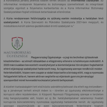
A koronavírus járvány jelentős többlet terhet okozott az
Informatikai Osztálynak.
Az
informatikai rendszerek folyamatos és biztonságos üzemeltetését és integritását
szolgálja egyrészt a folyamatos karbantartás és a Kúria Informatikai Biztonsági
Szabályzatában foglalt előírások betartásának ellenőrzése.
A
Kúria rendszeresen felülvizsgálja és szükség esetén módosítja a hatályban lévő
szabályzatait.
A Kúria Szervezeti és Működési Szabályzata 2021-ben megújult, és
módosításra került számos gazdálkodást érintő szabályzat is.”
Magyarország Ügyészsége – a jogi és technikai újításoknak
köszönhetően – az elmúlt időszakban
a világjárvány ellenére is hatékonyan működött
. A
2020 márciusában bevezetett veszélyhelyzet a büntetőeljárási törvényben foglaltaktól
eltérő eljárásjogi szabályokat határozott meg. Az ügyészség szerepe rendkívüli módon
felértékelődött, hiszen nem csupán a vádat képviselte a bíróság előtt, vagy a nyomozás
felügyeletét látta el, hanem aktívan segítette az eljárások gyors és járványügyi
szempontból minél kevesebb kockázatot jelentő befejezését.
A közélet tisztasáságáért tett első közös szándéknyilatkozat óta eltelt egy évtizedben –
így a járvánnyal terhelt elmúlt évben is
– töretlen az ügyészség elkötelezettsége a
korrupció elleni küzdelemben.
A Központi Nyomozó Főügyészség szerepe e területen
még hangsúlyosabbá vált, hiszen az új Be. hatálybalépésével valamennyi hivatali
korrupciós bűncselekmény nyomozása ügyészségi hatáskörbe került. Az ügyészség
szorosan együttműködik az ezen bűncselekmények felderítésére hivatott