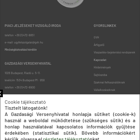
PIACI JELZÉSEKET VIZSGÁLÓ IRODA
GYORSLINKEK
telefon: +36 (1) 472-8851
GVH
e-mail: ugyfelszolgalat@gvh.hu
Árfigyelő
Minőségbiztosítási kérdőív
Visszaélés-bejelentési rendszerek
Kapcsolat
GAZDASÁGI VERSENYHIVATAL
Hirdetmények
1026 Budapest, Riadó u. 5-11.
Sajtószoba
levélcím: 1534 Budapest Pf.: 958
Szakmai felhasználóknak
telefon: +36 (1) 472-8900
Vállalkozásoknak
Fogyasztóknak
Cookie tájékoztató
Podcast
Tisztelt látogatónk!
Oldaltérkép
A Gazdasági Versenyhivatal honlapja sütiket (cookie-k)
használ a weboldal működtetése (szükséges sütik) és a
honlap használatával kapcsolatos információk gyűjtése
érdekében (statisztikai sütik). Bővebb információkért
kérjük, olvassa el
részletes tájékoztató
nkat.