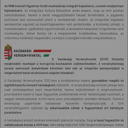
Az MNB kiemelt figyelmet fordít munkatársai integrált képzéseire, s ennek módszertani
fejlesztésére.
Az integritási kultúra fejlesztése során alapelv, hogy az nem pusztán
ismeretátadást, hanem a belső meggyőződésből fakadó formálódást, a jegybanki
kultúrával való azonosulást jelent a munkatársak részére. Az integritási képzések
sarokpontjai egyrészt az összefüggésekben való gondolkodás, a közösségi jellegű, a
munkatársakkal, ügyfelekkel együttműködő, a társadalmi hatásokat is figyelembe vevő
munkavégzés, illetve fontos cél a megismertek továbbadása, hasznosítása, az
intézményi küldetést megvalósító, s a közjót is szolgáló működés megvalósítása is.
A Gazdasági Versenyhivatal (GVH) folytatta
megkezdett munkáját a korrupciós kockázatok csökkentésében. A versenyhatóság
tavalyi szervezeti átalakítását követően idén már az integritás szempontjából is
megerősített belső struktúrával végezte feladatait.
A Gazdasági Versenyhivatal 2021-ben a korábbiakhoz képest
gyorsabban reagáló és
ügyfélközpontú nemzeti hatóságként
működött. A versenyhatóság nemzeti jellege nem
csak külsőségekben nyert megerősítést, hanem működésében is megmutatkozik:
prioritásként kezeli a hazai fogyasztók problémáinak minél hatékonyabb kezelését, a
magyar vállalkozásokat érintő káros piaci jelenségekkel szembeni fellépést, illetve a
versenyjogi jogsértések hatásainak közvetlen kompenzációját. A GVH
versenyfelügyeleti eljárásai így
alkalmasabbá váltak a fogyasztókat ért hátrányok
jóvátételére.
A hatósághoz érkező jelzések emelkedő száma jól mutatja, hogy
a hazai fogyasztók és
vállalkozások bíznak a GVH-ban
. Idén eddig több mint 1200 megkeresés (panasz, illetve