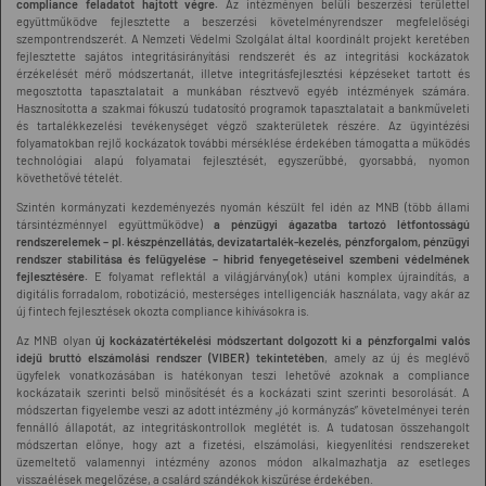
compliance feladatot hajtott végre.
Az intézményen belüli beszerzési területtel
együttműködve fejlesztette a beszerzési követelményrendszer megfelelőségi
szempontrendszerét. A Nemzeti Védelmi Szolgálat által koordinált projekt keretében
fejlesztette sajátos integritásirányítási rendszerét és az integritási kockázatok
érzékelését mérő módszertanát, illetve integritásfejlesztési képzéseket tartott és
megosztotta tapasztalatait a munkában résztvevő egyéb intézmények számára.
Hasznosította a szakmai fókuszú tudatosító programok tapasztalatait a bankműveleti
és tartalékkezelési tevékenységet végző szakterületek részére. Az ügyintézési
folyamatokban rejlő kockázatok további mérséklése érdekében támogatta a működés
technológiai alapú folyamatai fejlesztését, egyszerűbbé, gyorsabbá, nyomon
követhetővé tételét.
Szintén kormányzati kezdeményezés nyomán készült fel idén az MNB (több állami
társintézménnyel együttműködve)
a pénzügyi ágazatba tartozó létfontosságú
rendszerelemek – pl. készpénzellátás, devizatartalék-kezelés, pénzforgalom, pénzügyi
rendszer stabilitása és felügyelése – hibrid fenyegetéseivel szembeni védelmének
fejlesztésére.
E folyamat reflektál a világjárvány(ok) utáni komplex újraindítás, a
digitális forradalom, robotizáció, mesterséges intelligenciák használata, vagy akár az
új fintech fejlesztések okozta compliance kihívásokra is.
Az MNB olyan
új kockázatértékelési módszertant dolgozott ki a pénzforgalmi valós
idejű bruttó elszámolási rendszer (VIBER) tekintetében
, amely az új és meglévő
ügyfelek vonatkozásában is hatékonyan teszi lehetővé azoknak a compliance
kockázataik szerinti belső minősítését és a kockázati szint szerinti besorolását. A
módszertan figyelembe veszi az adott intézmény „jó kormányzás” követelményei terén
fennálló állapotát, az integritáskontrollok meglétét is. A tudatosan összehangolt
módszertan előnye, hogy azt a fizetési, elszámolási, kiegyenlítési rendszereket
üzemeltető valamennyi intézmény azonos módon alkalmazhatja az esetleges
visszaélések megelőzése, a csalárd szándékok kiszűrése érdekében.