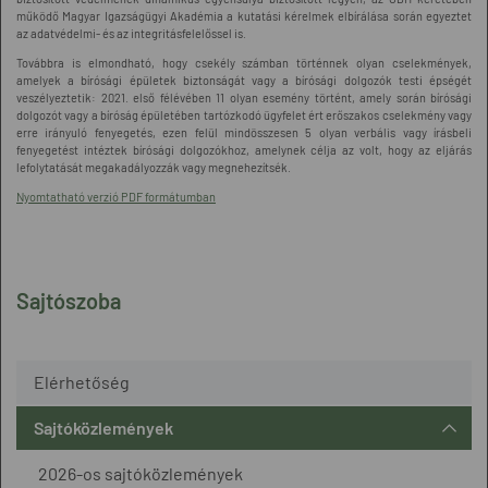
működő Magyar Igazságügyi Akadémia a kutatási kérelmek elbírálása során egyeztet
az adatvédelmi- és az integritásfelelőssel is.
Továbbra is elmondható, hogy csekély számban történnek olyan cselekmények,
amelyek a bírósági épületek biztonságát vagy a bírósági dolgozók testi épségét
veszélyeztetik: 2021. első félévében 11 olyan esemény történt, amely során bírósági
dolgozót vagy a bíróság épületében tartózkodó ügyfelet ért erőszakos cselekmény vagy
erre irányuló fenyegetés, ezen felül mindösszesen 5 olyan verbális vagy írásbeli
fenyegetést intéztek bírósági dolgozókhoz, amelynek célja az volt, hogy az eljárás
lefolytatását megakadályozzák vagy megnehezítsék.
Nyomtatható verzió PDF formátumban
Sajtószoba
Elérhetőség
Sajtóközlemények
2026-os sajtóközlemények