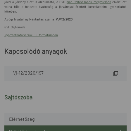
jóval a járvány előtt is alkalmazta, a GVH
piaci felhívásának megfelelően
elvárt lett
volna tőle a fokozott óvatosság a járvánnyal érintett kereskedelmi gyakorlatok
körében.
Az ügy hivatali nyilvántartási száma:
VJ/12/2020.
GVH Sajtóiroda
Nyomtatható verzió PDF formátumban
Kapcsolódó anyagok
Vj-12/2020/197
Sajtószoba
Elérhetőség