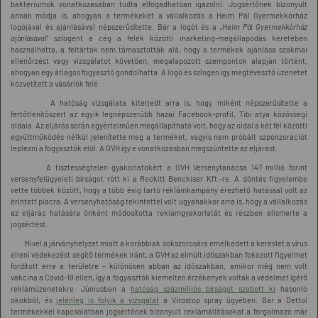
baktériumok vonatkozásában tudta elfogadhatóan igazolni. Jogsértőnek bizonyult
annak módja is, ahogyan a termékeket a vállalkozás a Heim Pál Gyermekkórház
logójával és ajánlásával népszerűsítette. Bár a logót és a
„Heim Pál Gyermekkórház
ajánlásával”
szlogent a cég a felek közötti marketing-megállapodás keretében
használhatta, a feltártak nem támasztották alá, hogy a termékek ajánlása szakmai
ellenőrzést vagy vizsgálatot követően, megalapozott szempontok alapján történt,
ahogyan egy átlagos fogyasztó gondolhatta. A logó és szlogen így megtévesztő üzenetet
közvetített a vásárlók felé.
A hatóság vizsgálata kiterjedt arra is, hogy miként népszerűsítette a
fertőtlenítőszert az egyik legnépszerűbb hazai Facebook-profil, Tibi atya közösségi
oldala. Az eljárás során egyértelműen megállapítható volt, hogy az oldal a két fél közötti
együttműködés nélkül jelenítette meg a terméket, vagyis nem próbált szponzorációt
leplezni a fogyasztók elől. A GVH így e vonatkozásban megszüntette az eljárást.
A tisztességtelen gyakorlatokért a GVH Versenytanácsa 147 millió forint
versenyfelügyeleti bírságot rótt ki a Reckitt Benckiser Kft.-re. A döntés figyelembe
vette többek között, hogy a több évig tartó reklámkampány érezhető hatással volt az
érintett piacra. A versenyhatóság tekintettel volt ugyanakkor arra is, hogy a vállalkozás
az eljárás hatására önként módosította reklámgyakorlatát és részben elismerte a
jogsértést.
Mivel a járványhelyzet miatt a korábbiak sokszorosára emelkedett a kereslet a vírus
elleni védekezést segítő termékek iránt, a GVH az elmúlt időszakban fokozott figyelmet
fordított erre a területre – különösen abban az időszakban, amikor még nem volt
vakcina a Covid-19 ellen, így a fogyasztók kiemelten érzékenyek voltak a védelmet ígérő
reklámüzenetekre. Júniusban a
hatóság százmilliós bírságot szabott ki
hasonló
okokból, és
jelenleg is folyik a vizsgálat
a Virostop spray ügyében. Bár a Dettol
termékekkel kapcsolatban jogsértőnek bizonyult reklámállításokat a forgalmazó már