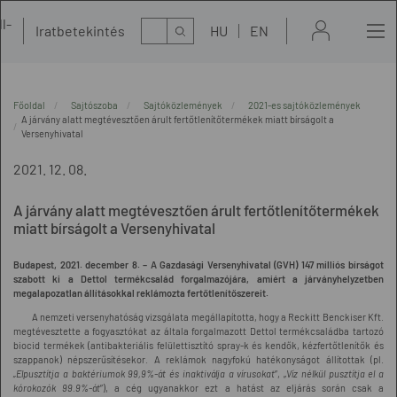
l-
Kereső
Iratbetekintés
HU
EN
t
Főoldal
Sajtószoba
Sajtóközlemények
2021-es sajtóközlemények
A járvány alatt megtévesztően árult fertőtlenítőtermékek miatt bírságolt a
Versenyhivatal
2021. 12. 08.
A járvány alatt megtévesztően árult fertőtlenítőtermékek
miatt bírságolt a Versenyhivatal
Budapest, 2021. december 8. – A Gazdasági Versenyhivatal (GVH) 147 milliós bírságot
szabott ki a Dettol termékcsalád forgalmazójára, amiért a járványhelyzetben
megalapozatlan állításokkal reklámozta fertőtlenítőszereit.
A nemzeti versenyhatóság vizsgálata megállapította, hogy a Reckitt Benckiser Kft.
megtévesztette a fogyasztókat az általa forgalmazott Dettol termékcsaládba tartozó
biocid termékek (antibakteriális felülettisztító spray-k és kendők, kézfertőtlenítők és
szappanok) népszerűsítésekor. A reklámok nagyfokú hatékonyságot állítottak (pl.
„Elpusztítja a baktériumok 99,9%-át és inaktiválja a vírusokat
”, „
Víz nélkül pusztítja el a
kórokozók 99.9%-át
”), a cég ugyanakkor ezt a hatást az eljárás során csak a