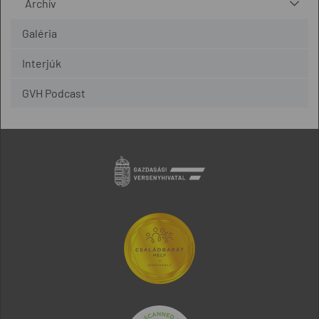
Archív
Galéria
Interjúk
GVH Podcast