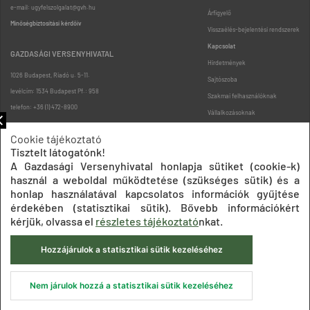
e-mail: ugyfelszolgalat@gvh.hu
Árfigyelő
Minőségbiztosítási kérdőív
Visszaélés-bejelentési rendszerek
Kapcsolat
GAZDASÁGI VERSENYHIVATAL
Hirdetmények
1026 Budapest, Riadó u. 5-11.
Sajtószoba
levélcím: 1534 Budapest Pf.: 958
Szakmai felhasználóknak
telefon: +36 (1) 472-8900
Vállalkozásoknak
Fogyasztóknak
Cookie tájékoztató
Podcast
Tisztelt látogatónk!
Oldaltérkép
A Gazdasági Versenyhivatal honlapja sütiket (cookie-k)
használ a weboldal működtetése (szükséges sütik) és a
honlap használatával kapcsolatos információk gyűjtése
érdekében (statisztikai sütik). Bővebb információkért
kérjük, olvassa el
részletes tájékoztató
nkat.
Hozzájárulok a statisztikai sütik kezeléséhez
Impresszum
Adatkezelési tájékoztatók
Akadálymentesítési nyilatkozat
Közadatkereső
Süti beállítások
ÁSZF
Nem járulok hozzá a statisztikai sütik kezeléséhez
© 2020 Gazdasági Versenyhivatal