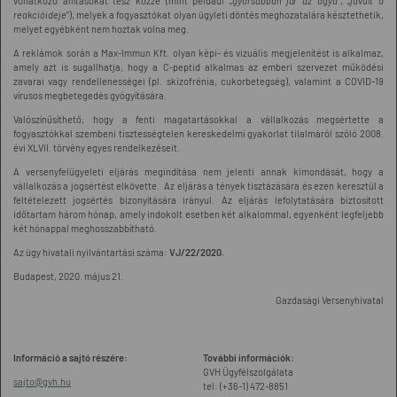
vonatkozó állításokat tesz közzé (mint például
„gyorsabban jár az agya
”, „
javult a
reakcióideje
”), melyek a fogyasztókat olyan ügyleti döntés meghozatalára késztethetik,
melyet egyébként nem hoztak volna meg.
A reklámok során a Max-Immun Kft. olyan képi- és vizuális megjelenítést is alkalmaz,
amely azt is sugallhatja, hogy a C-peptid alkalmas az emberi szervezet működési
zavarai vagy rendellenességei (pl. skizofrénia, cukorbetegség), valamint a COVID-19
vírusos megbetegedés gyógyítására.
Valószínűsíthető, hogy a fenti magatartásokkal a vállalkozás megsértette a
fogyasztókkal szembeni tisztességtelen kereskedelmi gyakorlat tilalmáról szóló 2008.
évi XLVII. törvény egyes rendelkezéseit.
A versenyfelügyeleti eljárás megindítása nem jelenti annak kimondását, hogy a
vállalkozás a jogsértést elkövette. Az eljárás a tények tisztázására és ezen keresztül a
feltételezett jogsértés bizonyítására irányul. Az eljárás lefolytatására biztosított
időtartam három hónap, amely indokolt esetben két alkalommal, egyenként legfeljebb
két hónappal meghosszabbítható.
Az ügy hivatali nyilvántartási száma:
VJ/22/2020.
Budapest, 2020. május 21.
Gazdasági Versenyhivatal
Információ a sajtó részére:
További információk:
GVH Ügyfélszolgálata
sajto@gvh.hu
tel: (+36-1) 472-8851