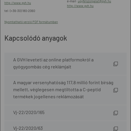
e-mail:
ugyfelszolgalat@gvh.hu
http://www.gvh.hu
http://www.gvh.hu
tel: (+36-30) 180-2060
Nyomtatható verzió PDF formátumban
Kapcsolódó anyagok
A GVH leveteti az online platformokról a
gyógygombás cég reklámjait
A magyar versenyhatóság 117,8 millió forint bírság
mellett, véglegesen megtiltotta a C-peptid
termékek jogellenes reklámozását
Vj-22/2020/165
Vj-22/2020/63