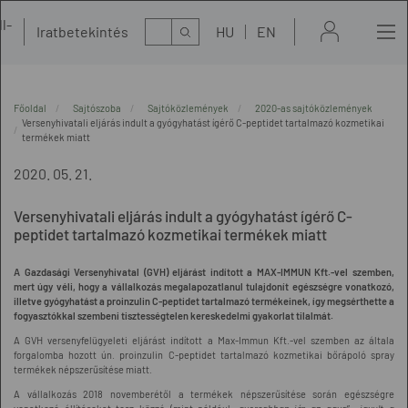
l-
Kereső
Iratbetekintés
HU
EN
t
Főoldal
Sajtószoba
Sajtóközlemények
2020-as sajtóközlemények
Versenyhivatali eljárás indult a gyógyhatást ígérő C-peptidet tartalmazó kozmetikai
termékek miatt
2020. 05. 21.
Versenyhivatali eljárás indult a gyógyhatást ígérő C-
peptidet tartalmazó kozmetikai termékek miatt
A Gazdasági Versenyhivatal (GVH) eljárást indított a MAX-IMMUN Kft.-vel szemben,
mert úgy véli, hogy a vállalkozás megalapozatlanul tulajdonít egészségre vonatkozó,
illetve gyógyhatást a proinzulin C-peptidet tartalmazó termékeinek, így megsérthette a
fogyasztókkal szembeni tisztességtelen kereskedelmi gyakorlat tilalmát.
A GVH versenyfelügyeleti eljárást indított a Max-Immun Kft.-vel szemben az általa
forgalomba hozott ún. proinzulin C-peptidet tartalmazó kozmetikai bőrápoló spray
termékek népszerűsítése miatt.
A vállalkozás 2018 novemberétől a termékek népszerűsítése során egészségre