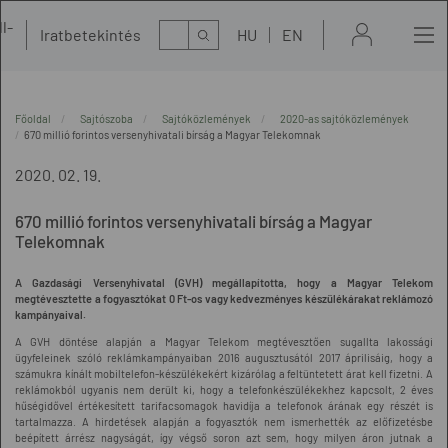
l-
Kereső
Iratbetekintés
HU
EN
t
Főoldal
Sajtószoba
Sajtóközlemények
2020-as sajtóközlemények
670 millió forintos versenyhivatali bírság a Magyar Telekomnak
2020. 02. 19.
670 millió forintos versenyhivatali bírság a Magyar
Telekomnak
A Gazdasági Versenyhivatal (GVH) megállapította, hogy a Magyar Telekom
megtévesztette a fogyasztókat 0 Ft-os
vagy
kedvezményes készülékárakat reklámozó
kampányaival.
A GVH döntése alapján a Magyar Telekom megtévesztően sugallta lakossági
ügyfeleinek szóló reklámkampányaiban 2016 augusztusától 2017 áprilisáig, hogy a
számukra kínált mobiltelefon-készülékekért kizárólag a feltüntetett árat kell fizetni. A
reklámokból ugyanis nem derült ki, hogy a telefonkészülékekhez kapcsolt, 2 éves
hűségidővel értékesített tarifacsomagok havidíja a telefonok árának egy részét is
tartalmazza. A hirdetések alapján a fogyasztók nem ismerhették az előfizetésbe
beépített árrész nagyságát, így végső soron azt sem, hogy milyen áron jutnak a