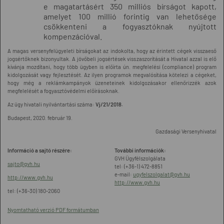
e magatartásért 350 milliós bírságot kapott,
amelyet 100 millió forintig van lehetősége
csökkenteni a fogyasztóknak nyújtott
kompenzációval.
A magas versenyfelügyeleti bírságokat az indokolta, hogy az érintett cégek visszaeső
jogsértőknek bizonyultak. A jövőbeli jogsértések visszaszorítását a Hivatal azzal is elő
kívánja mozdítani, hogy több ügyben is előírta ún. megfelelési (compliance) program
kidolgozását vagy fejlesztését. Az ilyen programok megvalósítása kötelezi a cégeket,
hogy még a reklámkampányok üzeneteinek kidolgozásakor ellenőrizzék azok
megfelelését a fogyasztóvédelmi előírásoknak.
Az ügy hivatali nyilvántartási száma:
Vj/21/2018.
Budapest, 2020. február 19.
Gazdasági Versenyhivatal
Információ a sajtó részére:
További információk:
GVH Ügyfélszolgálata
sajto@gvh.hu
tel: (+36-1) 472-8851
e-mail:
ugyfelszolgalat@gvh.hu
http://www.gvh.hu
http://www.gvh.hu
tel: (+36-30) 180-2060
Nyomtatható verzió PDF formátumban