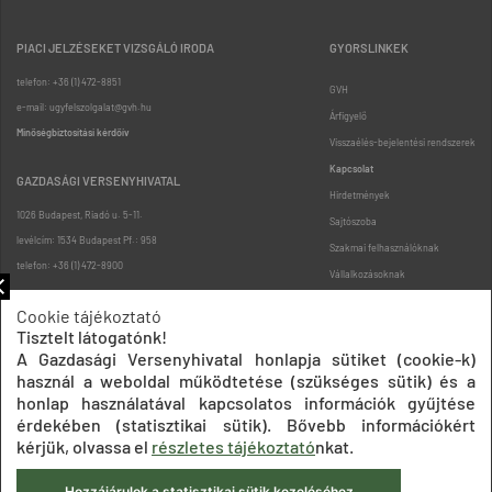
PIACI JELZÉSEKET VIZSGÁLÓ IRODA
GYORSLINKEK
telefon: +36 (1) 472-8851
GVH
e-mail: ugyfelszolgalat@gvh.hu
Árfigyelő
Minőségbiztosítási kérdőív
Visszaélés-bejelentési rendszerek
Kapcsolat
GAZDASÁGI VERSENYHIVATAL
Hirdetmények
1026 Budapest, Riadó u. 5-11.
Sajtószoba
levélcím: 1534 Budapest Pf.: 958
Szakmai felhasználóknak
telefon: +36 (1) 472-8900
Vállalkozásoknak
Fogyasztóknak
Cookie tájékoztató
Podcast
Tisztelt látogatónk!
Oldaltérkép
A Gazdasági Versenyhivatal honlapja sütiket (cookie-k)
használ a weboldal működtetése (szükséges sütik) és a
honlap használatával kapcsolatos információk gyűjtése
érdekében (statisztikai sütik). Bővebb információkért
kérjük, olvassa el
részletes tájékoztató
nkat.
Hozzájárulok a statisztikai sütik kezeléséhez