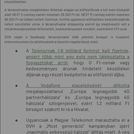
készülékekhez.
A Versenyhivatal vizsgálatában feltártak alapján az előfizetőknek a két éves hűségidő
alatt NEXT S csomag esetén összesen 36.000 Ft-tal, NEXT M csomag esetén összesen
96.000 Ft-tal többet kellett fizetniük, mintha ugyanazon előfizetésre készülékvásárlás
nélkül szerződtek volna. A Versenyhivatal álláspontja szerint így megtévesztő volt a
reklámkampányokban feltüntetett, kedvezményesnek mondott, esetenként 0 Ft-os ár.
2019 végén a Gazdasági Versenyhivatal több jelentős bírságot is kiszabott
telekommunikációs vállalkozásokra hasonló magatartások miatt.
A
Telenornak 1,8 milliárd forintot kell fizetnie,
amiért több mint egy évig nem tájékoztatta a
fogyasztókat arról
, hogy 0 Ft-osnak vagy
kedvezményes árúnak hirdetett készülékei
díjának egy részét beépítette az előfizetői díjba.
A Vodafone piacelsőségét állította
megalapozatlanul „Európa legnagyobb 4G
partnerhálózata” és „Európa legnagyobb 4G
hálózata” szlogenjeivel, ezért 1,2 milliárd Ft
bírságot szabott ki rá a Hivatal.
Ugyancsak a Magyar Telekomot marasztalta el a
GVH a „Most generáció” kampányban ígért
„maximális sebességű hálózat” állítás miatt. A cég