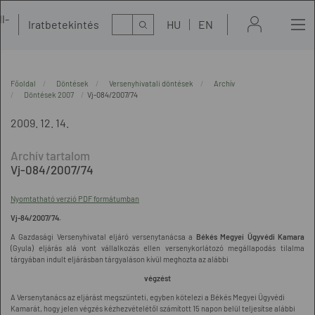
l-
Kereső
Iratbetekintés
HU
EN
t
Főoldal
Döntések
Versenyhivatali döntések
Archív
Döntések 2007
Vj-084/2007/74
2009. 12. 14.
Vj-084/2007/74
Nyomtatható verzió PDF formátumban
Vj-84/2007/74.
A Gazdasági Versenyhivatal eljáró versenytanácsa a
Békés Megyei Ügyvédi Kamara
(Gyula) eljárás alá vont vállalkozás ellen versenykorlátozó megállapodás tilalma
tárgyában indult eljárásban tárgyaláson kívül meghozta az alábbi
végzést
A Versenytanács az eljárást megszünteti, egyben kötelezi a Békés Megyei Ügyvédi
Kamarát, hogy jelen végzés kézhezvételétől számított 15 napon belül teljesítse alábbi