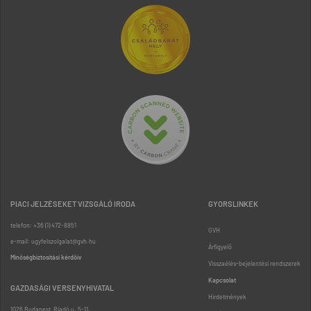
PIACI JELZÉSEKET VIZSGÁLÓ IRODA
GYORSLINKEK
telefon: +36 (1) 472-8851
GVH
e-mail: ugyfelszolgalat@gvh.hu
Árfigyelő
Minőségbiztosítási kérdőív
Visszaélés-bejelentési rendszerek
Kapcsolat
GAZDASÁGI VERSENYHIVATAL
Hirdetmények
1026 Budapest, Riadó u. 5-11.