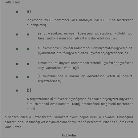
vállalásait:
a)
legkésőbb 2009. november 30-i hatállyal 150.000 Ft-os mértékben
állapítja meg
az ügyvédekre, európai közösségi jogászokra, külföldi jogi
tanácsadókra irányadó nyilvántartásba vételi díjat, és
a Békés Megyei Ügyvédi Kamaránál 3 év folyamatos ügyvédjelölti
gyakorlatot letöltő ügyvédjelöltek ügyvédi bejegyzésének, és
a más területi ügyvédi kamarákból történő ügyvédi átjegyzésnek
a nyilvántartásba vételi díját
(a továbbiakban a három nyilvántartásba vételi díj együtt:
regisztrációs díj).
b)
A regisztrációs díjat évente egységesen és csak a bejegyzett ügyvédek
által fizetendő éves kamarai tagdíj emelésének megfelelő mértékben
emeli.
A végzés ellen a kézbesítéstől számított nyolc napon belül a Fővárosi Bírósághoz
címzett, de a Gazdasági Versenyhivatalnál benyújtandó keresettel élhet az eljárás vont
vállalkozás.
Indokolás