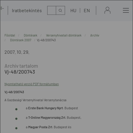
l-
Kereső
Iratbetekintés
HU
EN
t
Főoldal
Döntések
Versenyhivatali döntések
Archív
Döntések 2007
Vj-48/200743
2007. 10. 29.
Vj-48/200743
Nyomtatható verzió PDF formátumban
Vj-48/200743
A Gazdasági Versenyhivatal Versenytanácsa
a
Erste Bank Hungary Nyrt.
Budapest
a
T-Online Magyarország Zrt.
Budapest,
a
Magyar Posta Zrt.
Budapest és