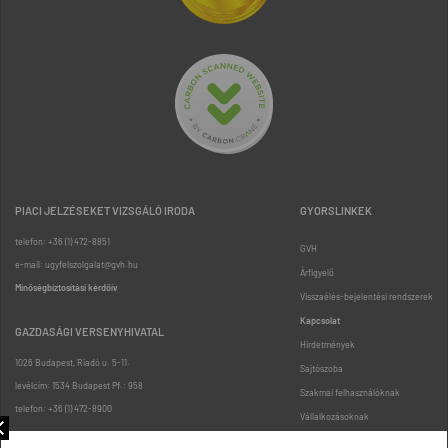
PIACI JELZÉSEKET VIZSGÁLÓ IRODA
GYORSLINKEK
telefon: +36 (1) 472-8851
GVH
e-mail: ugyfelszolgalat@gvh.hu
Árfigyelő
Minőségbiztosítási kérdőív
Visszaélés-bejelentési rendszerek
Kapcsolat
GAZDASÁGI VERSENYHIVATAL
Hirdetmények
1026 Budapest, Riadó u. 5-11.
Sajtószoba
levélcím: 1534 Budapest Pf.: 958
Szakmai felhasználóknak
telefon: +36 (1) 472-8900
Vállalkozásoknak
Fogyasztóknak