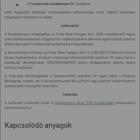
a
Fundamenta-Lakáskassza Zrt.
Budapest
ellen fogyasztói döntések tisztességtelen befolyásolása miatt indított eljárásban
tárgyaláson meghozta az alábbi
határozatot
A Versenytanács megállapítja, az Erste Bank Hungary Nyrt. 2005 novemberétől egyes
piaci tájékoztatásaiban a fogyasztók megtévesztésére alkalmas tájékoztatást adott az
általa kibocsátott hitelkártyák kamatmentes használatáról.
A Versenytanács kötelezi az Erste Bank Hungary Nyrt.-t 2.000.000 Ft (Kétmillió forint)
bírság megfizetésére, amelyet a határozat kézhezvételétől számított 30 napon belül a
Gazdasági Versenyhivatal 10032000-01037557 számú bírságbevételi számla javára
köteles megfizetni.
A határozat felülvizsgálatát a kézhezvételtől számított 30 napon belül a Fővárosi
Bíróságnak címzett, de a Versenytanácsnál benyújtható vagy ajánlott küldeményként
postára adott keresettel lehet kérni.
Indokolás
A határozat indokolás részét a
Nyomtatható verzió PDF formátumban
hivatkozásra
kattintva érheti el.
Kapcsolódó anyagok