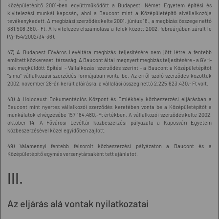
Középületépítő 2001-ben együttműködött a Budapesti Német Egyetem építési és
kivitelezési munkái kapcsán, ahol a Baucont mint a Középületépítő alvállalkozója
tevékenykedett. A megbízási szerződés kelte 2001. június 18., a megbízás összege nettó
381.508.360,- Ft. A kivitelezés elszámolása a felek között 2002. februárjában zárult le
(Vj-154/2002/34-36).
47) A Budapest Főváros Levéltára megbízás teljesítésére nem jött létre a fentebb
említett közkereseti társaság. A Baucont által megnyert megbízás teljesítésére - a GVH-
nak megküldött Építési - Vállalkozási szerződés szerint - a Baucont a Középületépítőt
"sima" vállalkozási szerződés formájában vonta be. Az erről szóló szerződés közöttük
2002. november 28-án került aláírásra, a vállalási összeg nettó 2.225.623.430,- Ft volt.
48) A Holocaust Dokumentációs Központ és Emlékhely közbeszerzési eljárásban a
Baucont mint nyertes vállalkozói szerződés keretében vonta be a Középületépítőt a
munkálatok elvégzésébe 157.184.480,-Ft értékben. A vállalkozói szerződés kelte 2002.
október 14. A Fővárosi Levéltár közbeszerzési pályázata a Kaposvári Egyetem
közbeszerzésével közel egyidőben zajlott.
49) Valamennyi fentebb felsorolt közbeszerzési pályázaton a Baucont és a
Középületépítő egymás versenytársaként tett ajánlatot.
III.
Az eljárás alá vontak nyilatkozatai