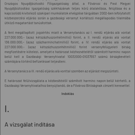
Országos Nyugdíjbiztosító Főigazgatóság által, a Fővárosi és Pest Megyei
Nyugdíjbiztosítási Igazgatóság székházának teljes körű átalakítása, felújítása és a
kapcsolódó kivitelező szakipari munkálatok elvégzése tárgyában 2002-ben lefolytatott
közbeszerzési eljárás során a gazdasági versenyt korlátozó megállapodás tilalmába
ütköző magatartást tanúsítottak.
A fent megállapított jogsértés miatt a Versenytanács az I. rendű eljárás alá vontat
227.000.000,- (azaz kétszázhuszonhétmillió) forint, a II. rendű eljárás alá vontat
136.000.000,- (azaz százharminchatmillió) forint, a IV. rendű eljárás alá vontat
227.000.000,- (azaz kétszázhuszonhétmillió) forint versenyfelügyeleti bírság
megfizetésére kötelezi, amelyet e határozat kézhezvételétől számított harminc napon
belül kell a Gazdasági Versenyhivatal 10032000-01037557 számú bírságbevételi
számlájára történő befizetéssel teljesíteni.
A Versenytanács a III. rendű eljárás alá vonttal szemben az eljárást megszünteti.
E határozat felülvizsgálata a kézbesítéstől számított harminc napon belül kérhető, a
Gazdasági Versenyhivatalhoz benyújtandó, de a Fővárosi Bíróságnak címzett keresettel.
Indoklás
I.
A vizsgálat indítása