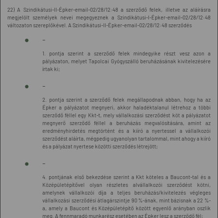
22) A Szindikátusi-II-Épker-email-02/28/12:48 a szerződő felek, illetve az aláírásra
megjelölt személyek nevei megegyeznek a Szindikátusi-I-Épker-email-02/28/12:48
változaton szereplőkével. A Szindikátusi-II-Épker-email-02/28/12:48 szerződés
-
1. pontja szerint a szerződő felek mindegyike részt vesz azon a
pályázaton, melyet Tapolcai Gyógyszálló beruházásának kivitelezésére
írtak ki;
-
2. pontja szerint a szerződő felek megállapodnak abban, hogy ha az
Épker a pályázatot megnyeri, akkor haladéktalanul létrehoz a többi
szerződő féllel egy Kkt-t, mely vállalkozási szerződést köt a pályázatot
megnyerő szerződő féllel a beruházás megvalósítására, amint az
eredményhirdetés megtörtént és a kiíró a nyertessel a vállalkozói
szerződést aláírta, mégpedig ugyanolyan tartalommal, mint ahogy a kiíró
és a pályázat nyertese közötti szerződés létrejött;
-
4. pontjának első bekezdése szerint a Kkt köteles a Baucont-tal és a
Középületépítővel olyan részletes alvállalkozói szerződést kötni,
amelynek vállalkozói díja a teljes beruházás/kivitelezés végleges
vállalkozási szerződési átlagárszintje 90 %-ának, mint bázisnak a 22 %-
a, amely a Baucont és Középületépítő között egyenlő arányban oszlik
meg. A fennmaradó munkarész esetében az Épker lesz a szerződő fél;