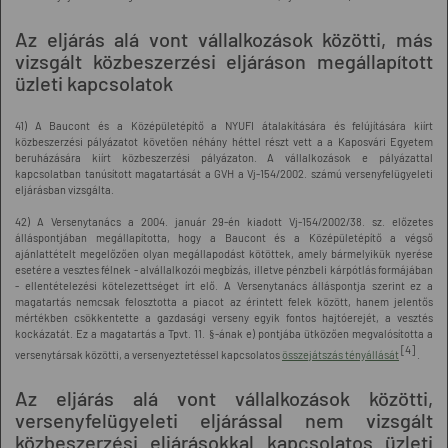
Az eljárás alá vont vállalkozások közötti, más
vizsgált közbeszerzési eljáráson megállapított
üzleti kapcsolatok
41) A Baucont és a Középületépítő a NYUFI átalakítására és felújítására kiírt
közbeszerzési pályázatot követően néhány héttel részt vett a a Kaposvári Egyetem
beruházására kiírt közbeszerzési pályázaton. A vállalkozások e pályázattal
kapcsolatban tanúsított magatartását a GVH a Vj-154/2002. számú versenyfelügyeleti
eljárásban vizsgálta.
42) A Versenytanács a 2004. január 29-én kiadott Vj-154/2002/38. sz. előzetes
álláspontjában megállapította, hogy a Baucont és a Középületépítő a végső
ajánlattételt megelőzően olyan megállapodást kötöttek, amely bármelyikük nyerése
esetére a vesztes félnek - alvállalkozói megbízás, illetve pénzbeli kárpótlás formájában
- ellentételezési kötelezettséget írt elő. A Versenytanács álláspontja szerint ez a
magatartás nemcsak felosztotta a piacot az érintett felek között, hanem jelentős
mértékben csökkentette a gazdasági verseny egyik fontos hajtóerejét, a vesztés
kockázatát. Ez a magatartás a Tpvt. 11. §-ának e) pontjába ütközően megvalósította a
[4]
versenytársak közötti, a versenyeztetéssel kapcsolatos
összejátszás tényállását
.
Az eljárás alá vont vállalkozások közötti,
versenyfelügyeleti eljárással nem vizsgált
közbeszerzési eljárásokkal kapcsolatos üzleti