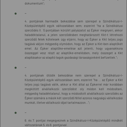
dokumentum";
-
4. pontjának harmadik bekezdése sem szerepel a Szindikátusi-I-
Középületépítő egyik változatában sem; eszerint "ha a Szindikátusi
szerződés II. 1) pontjában körülírt pályázatot az Épker megnyeri, akkor
haladéktalanul, a jelen szerződésben meghatározott Kkt-t létrehozó
szerződő felek kötelesek úgy eljárni, hogy az Épker a Kkt teljes jogú
tagjává váljon mégpedig olymódon, hogy az Épker a Kkt-ben alaptőkét
emel. Az Épker alaptőke-emelése azt jelenti, hogy ugyanakkora
összeggel vesz részt az alaptőke-emelésben, mely összeget a Kkt
alapításakor az alapító tagok gazdasági társaságonként befizettek.";
-
4. pontjának ötödik bekezdése nem szerepel a Szindikátusi-I-
Középületépítő egyik változatában sem, eszerint "ha ... az Épker a Kkt
teljes jogú tagjává válik, akkor a Kkt által az Épkerrel már korábban
megkötött alvállalkozói szerződést oly módon kell módosítani,
mégpedig haladéktalanul, hogy a módosított alvállalkozói szerződés az
Épker számára a másik két szerződő féllel azonos nagyságú vállalkozási
munkát, illetve vállalkozói díjat tartalmazzon...";
-
6. és 7. pontjai megegyeznek a Szindikátusi-I-Középületépítő mindkét
változatának 5. és 6. pontjaival.