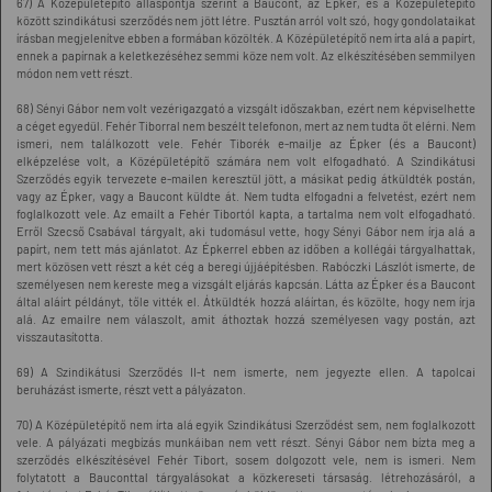
67) A Középületépítő álláspontja szerint a Baucont, az Épker, és a Középületépítő
között szindikátusi szerződés nem jött létre. Pusztán arról volt szó, hogy gondolataikat
írásban megjelenítve ebben a formában közölték. A Középületépítő nem írta alá a papírt,
ennek a papírnak a keletkezéséhez semmi köze nem volt. Az elkészítésében semmilyen
módon nem vett részt.
68) Sényi Gábor nem volt vezérigazgató a vizsgált időszakban, ezért nem képviselhette
a céget egyedül. Fehér Tiborral nem beszélt telefonon, mert az nem tudta őt elérni. Nem
ismeri, nem találkozott vele. Fehér Tiborék e-mailje az Épker (és a Baucont)
elképzelése volt, a Középületépítő számára nem volt elfogadható. A Szindikátusi
Szerződés egyik tervezete e-mailen keresztül jött, a másikat pedig átküldték postán,
vagy az Épker, vagy a Baucont küldte át. Nem tudta elfogadni a felvetést, ezért nem
foglalkozott vele. Az emailt a Fehér Tibortól kapta, a tartalma nem volt elfogadható.
Erről Szecső Csabával tárgyalt, aki tudomásul vette, hogy Sényi Gábor nem írja alá a
papírt, nem tett más ajánlatot. Az Épkerrel ebben az időben a kollégái tárgyalhattak,
mert közösen vett részt a két cég a beregi újjáépítésben. Rabóczki Lászlót ismerte, de
személyesen nem kereste meg a vizsgált eljárás kapcsán. Látta az Épker és a Baucont
által aláírt példányt, tőle vitték el. Átküldték hozzá aláírtan, és közölte, hogy nem írja
alá. Az emailre nem válaszolt, amit áthoztak hozzá személyesen vagy postán, azt
visszautasította.
69) A Szindikátusi Szerződés II-t nem ismerte, nem jegyezte ellen. A tapolcai
beruházást ismerte, részt vett a pályázaton.
70) A Középületépítő nem írta alá egyik Szindikátusi Szerződést sem, nem foglalkozott
vele. A pályázati megbízás munkáiban nem vett részt. Sényi Gábor nem bízta meg a
szerződés elkészítésével Fehér Tibort, sosem dolgozott vele, nem is ismeri. Nem
folytatott a Bauconttal tárgyalásokat a közkereseti társaság. létrehozásáról, a