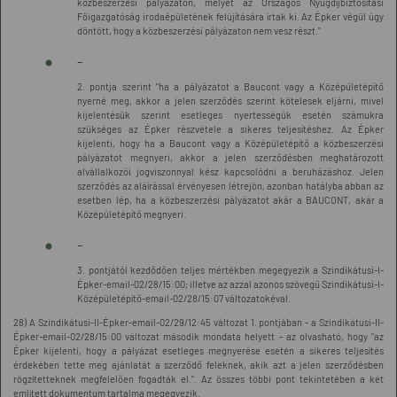
közbeszerzési pályázaton, melyet az Országos Nyugdíjbiztosítási
Főigazgatóság irodaépületének felújítására írtak ki. Az Épker végül úgy
döntött, hogy a közbeszerzési pályázaton nem vesz részt."
-
2. pontja szerint "ha a pályázatot a Baucont vagy a Középületépítő
nyerné meg, akkor a jelen szerződés szerint kötelesek eljárni, mivel
kijelentésük szerint esetleges nyertességük esetén számukra
szükséges az Épker részvétele a sikeres teljesítéshez. Az Épker
kijelenti, hogy ha a Baucont vagy a Középületépítő a közbeszerzési
pályázatot megnyeri, akkor a jelen szerződésben meghatározott
alvállalkozói jogviszonnyal kész kapcsolódni a beruházáshoz. Jelen
szerződés az aláírással érvényesen létrejön, azonban hatályba abban az
esetben lép, ha a közbeszerzési pályázatot akár a BAUCONT, akár a
Középületépítő megnyeri.
-
3. pontjától kezdődően teljes mértékben megegyezik a Szindikátusi-I-
Épker-email-02/28/15:00; illetve az azzal azonos szövegű Szindikátusi-I-
Középületépítő-email-02/28/15:07 változatokéval.
28) A Szindikátusi-II-Épker-email-02/29/12:45 változat 1. pontjában - a Szindikátusi-II-
Épker-email-02/28/15:00 változat második mondata helyett - az olvasható, hogy "az
Épker kijelenti, hogy a pályázat esetleges megnyerése esetén a sikeres teljesítés
érdekében tette meg ajánlatát a szerződő feleknek, akik azt a jelen szerződésben
rögzítetteknek megfelelően fogadták el.". Az összes többi pont tekintetében a két
említett dokumentum tartalma megegyezik.