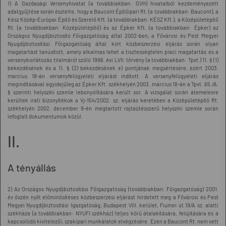
1) A Gazdasági Versenyhivatal (a továbbiakban: GVH) hivatalból kezdeményezett
adatgyűjtése során észlelte, hogy a Baucont Építőipari Rt. (a továbbiakban: Baucont), a
Kész Közép-Európai Építő és Szerelő Kft. (a továbbiakban: KÉSZ Kft.), a Középületépítő
Rt. (a továbbiakban: Középületépítő) és az Épker Kft. (a továbbiakban: Épker) az
Országos Nyugdíjbiztosító Főigazgatóság által 2002-ben, a Fővárosi és Pest Megyei
Nyugdíjbiztosítási Főigazgatóság által kiírt közbeszerzési eljárás során olyan
magatartást tanúsított, amely alkalmas lehet a tisztességtelen piaci magatartás és a
versenykorlátozás tilalmáról szóló 1996. évi LVII. törvény (a továbbiakban: Tpvt.) 11. § (1)
bekezdésének és a 11. § (2) bekezdésének e) pontjának megsértésére, ezért 2003.
március 18-án versenyfelügyeleti eljárást indított. A versenyfelügyeleti eljárás
megindításával egyidejűleg az Épker Kft. székhelyén 2003. március 18-án a Tpvt. 65./A.
§ szerinti helyszíni szemle lebonyolítására került sor. A vizsgálat során átemelésre
kerültek irati bizonyítékok a Vj-154/2002. sz. eljárás keretében a Középületépítő Rt.
székhelyén 2002. december 9-én megtartott rajtaütésszerű helyszíni szemle során
lefoglalt dokumentumok közül.
II.
A tényállás
2) Az Országos Nyugdíjbiztosítási Főigazgatóság (továbbiakban: Főigazgatóság) 2001.
év őszén nyílt előminősítéses közbeszerzési eljárást hirdetett meg a Fővárosi és Pest
Megyei Nyugdíjbiztosítási Igazgatóság, Budapest VIII. kerület, Fiumei út 19/A sz. alatti
székháza (a továbbiakban: NYUFI székház) teljes körű átalakítására, felújítására és a
kapcsolódó kivitelezői, szakipari munkálatok elvégzésére. Ezen a Baucont Rt. nem vett