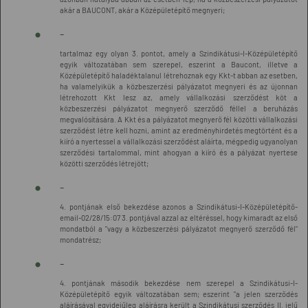
akár a BAUCONT, akár a Középületépítő megnyeri;
-
tartalmaz egy olyan 3. pontot, amely a Szindikátusi-I-Középületépítő
egyik változatában sem szerepel, eszerint a Baucont, illetve a
Középületépítő haladéktalanul létrehoznak egy Kkt-t abban az esetben,
ha valamelyikük a közbeszerzési pályázatot megnyeri és az újonnan
létrehozott Kkt lesz az, amely vállalkozási szerződést köt a
közbeszerzési pályázatot megnyerő szerződő féllel a beruházás
megvalósítására. A Kkt és a pályázatot megnyerő fél közötti vállalkozási
szerződést létre kell hozni, amint az eredményhirdetés megtörtént és a
kiíró a nyertessel a vállalkozási szerződést aláírta, mégpedig ugyanolyan
szerződési tartalommal, mint ahogyan a kiíró és a pályázat nyertese
közötti szerződés létrejött;
-
4. pontjának első bekezdése azonos a Szindikátusi-I-Középületépítő-
email-02/28/15:07 3. pontjával azzal az eltéréssel, hogy kimaradt az első
mondatból a "vagy a közbeszerzési pályázatot megnyerő szerződő fél"
mondatrész;
-
4. pontjának második bekezdése nem szerepel a Szindikátusi-I-
Középületépítő egyik változatában sem; eszerint "a jelen szerződés
aláírásával egyidejűleg aláírásra került a Szindikátusi szerződés II. jelű