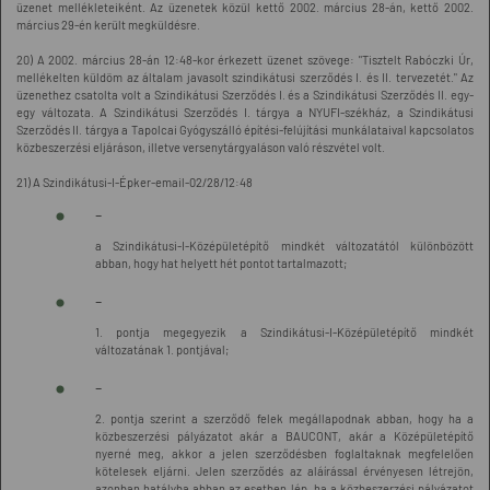
üzenet mellékleteiként. Az üzenetek közül kettő 2002. március 28-án, kettő 2002.
március 29-én került megküldésre.
20) A 2002. március 28-án 12:48-kor érkezett üzenet szövege: "Tisztelt Rabóczki Úr,
mellékelten küldöm az általam javasolt szindikátusi szerződés I. és II. tervezetét." Az
üzenethez csatolta volt a Szindikátusi Szerződés I. és a Szindikátusi Szerződés II. egy-
egy változata. A Szindikátusi Szerződés I. tárgya a NYUFI-székház, a Szindikátusi
Szerződés II. tárgya a Tapolcai Gyógyszálló építési-felújítási munkálataival kapcsolatos
közbeszerzési eljáráson, illetve versenytárgyaláson való részvétel volt.
21) A Szindikátusi-I-Épker-email-02/28/12:48
-
a Szindikátusi-I-Középületépítő mindkét változatától különbözött
abban, hogy hat helyett hét pontot tartalmazott;
-
1. pontja megegyezik a Szindikátusi-I-Középületépítő mindkét
változatának 1. pontjával;
-
2. pontja szerint a szerződő felek megállapodnak abban, hogy ha a
közbeszerzési pályázatot akár a BAUCONT, akár a Középületépítő
nyerné meg, akkor a jelen szerződésben foglaltaknak megfelelően
kötelesek eljárni. Jelen szerződés az aláírással érvényesen létrejön,
azonban hatályba abban az esetben lép, ha a közbeszerzési pályázatot