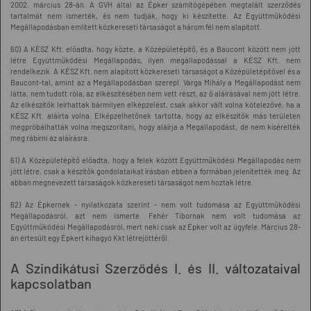
2002. március 28-án. A GVH által az Épker számítógépében megtalált szerződés
tartalmát nem ismerték, és nem tudják, hogy ki készítette. Az Együttműködési
Megállapodásban említett közkereseti társaságot a három fél nem alapított.
60) A KÉSZ Kft. előadta, hogy közte, a Középületépítő, és a Baucont között nem jött
létre Együttműködési Megállapodás, ilyen megállapodással a KÉSZ Kft. nem
rendelkezik. A KÉSZ Kft. nem alapított közkereseti társaságot a Középületépítővel és a
Baucont-tal, amint az a Megállapodásban szerepl. Varga Mihály a Megállapodást nem
látta, nem tudott róla, az elkészítésében nem vett részt, az ő aláírásával nem jött létre.
Az elkészítők leírhattak bármilyen elképzelést, csak akkor vált volna kötelezővé, ha a
KÉSZ Kft. aláírta volna. Elképzelhetőnek tartotta, hogy az elkészítők más területen
megpróbálhatták volna megszorítani, hogy aláírja a Megállapodást, de nem kísérelték
meg rábírni az aláírásra.
61) A Középületépítő előadta, hogy a felek között Együttműködési Megállapodás nem
jött létre, csak a készítők gondolataikat írásban ebben a formában jelenítették meg. Az
abban megnevezett társaságok közkereseti társaságot nem hoztak létre.
62) Az Épkernek - nyilatkozata szerint - nem volt tudomása az Együttműködési
Megállapodásról, azt nem ismerte. Fehér Tibornak nem volt tudomása az
Együttműködési Megállapodásról, mert neki csak az Épker volt az ügyfele. Március 28-
án értesült egy Épkert kihagyó Kkt létrejöttéről.
A Szindikátusi Szerződés I. és II. változataival
kapcsolatban