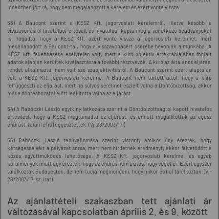
Időközben jött rá, hogy nem megalapozott a kérelem és ezért vonta vissza.
53) A Baucont szerint a KÉSZ Kft. jogorvoslati kérelemről, illetve később a
visszavonásról hivatalból értesült és hivatalból kapta meg a vonatkozó beadványokat
is. Tagadta, hogy a KÉSZ Kft. azért vonta vissza a jogorvoslati kérelmet, mert
megállapodott a Baucont-tal, hogy a visszavonásért cserébe bevonják a munkába. A
KÉSZ Kft. fellebbezése esélytelen volt, mert a kiíró objektív értéktáblájában foglalt
adatok alapján kerültek kiválasztásra a további résztvevők. A kiíró az általános eljárási
rendet alkalmazta, nem volt szó szubjektivitásról. A Baucont szerint ezért alaptalan
volt a KÉSZ Kft. jogorvoslati kérelme. A Baucont nem tartott attól, hogy a kiíró
felfüggeszti az eljárást, mert ha súlyos sérelmet észlelt volna a Döntőbizottság, akkor
már a döntéshozatal előtt leállította volna az eljárást.
54) A Rabóczki László egyik nyilatkozata szerint a Döntőbizottságtól kapott hivatalos
értesítést, hogy a KÉSZ megtámadta az eljárást, és emiatt megállították az egész
eljárást, talán fel is függesztették. (Vj-28/2003/17.)
55) Rabóczki László tanúvallomása szerint viszont, amikor úgy érezték, hogy
kétségessé vált a pályázat sorsa, mert nem hirdetnek eredményt, akkor felvetődött a
közös együttműködés lehetősége. A KÉSZ Kft. jogorvoslati kérelme, és egyéb
körülmények miatt úgy érezték, hogy az eljárás nem biztos, hogy véget ér. Ezért egyszer
találkoztak Budapesten, de nem tudja megmondani, hogy mikor és hol találkoztak. (Vj-
28/2003/17. sz. irat)
Az ajánlattételi szakaszban tett ajánlati ár
változásával kapcsolatban április 2. és 9. között