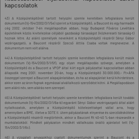
kapcsolatok
43) A Középületépítőnél tartott helyszíni szemle keretében lefoglalásra került
dokumentum (Vj-154/2002/3/1/5e) szerint a Középületépítő, a Baucont és egy harmadik
cég 2002. október 7-én megállapodtak abban, hogy Budapest Főváros Levéltára
épületének közös kivitelezése céljából gazdasági társaságot (közkereseti társaság-t)
hoznak létre. Az aláíró személyek neveiként a Középületépítő részéről Sényi Gábor
vezérigazgató, a Baucont részéről Szecső Attila Csaba voltak megnevezve. A
dokumentum nem volt aláírva.
44) A Középületépítőnél tartott helyszíni szemle keretében lefoglalásra került másik
dokumentum (Vj-154/2002/3/1/5f), egy olyan megállapodás szövege, amelyben a
Középületépítő és a Baucont a VPOP által kiírt egyik pályázattal kapcsolatban abban
állapodik meg 2001. november 20-án, hogy a Középületépítő 30.000.000,- Ft+ÁFA
összeggel szerepel a Baucont alapajánlatában, és ha az alapajánlat kerül kihirdetésre,
akkor ezen az áron fognak egymással alvállalkozói szerződést kötni. A Megállapodáson
sem aláíró név, sem aláírás nem szerepel.
45) A Középületépítőnél tartott helyszíni szemle keretében lefoglalásra került további
dokumentumok (Vj-154/2002/3/1/6a-b) egyaránt Sényi Gábor vezérigazgató által aláírt
nyilatkozatok, amelyben a Középületépítő kötelezettséget vállal arra, hogy
amennyiben a BME, illetve a SOTE II. ütem pályázatának elnyerése és szerződéskötése
a Középületépítő részéről megtörténik, akkor a Baucont Rt 40-40 %-ban részesedik e
munkálatokból. Mindkét pályázaton mindkét vállalkozás önálló ajánlatot tett (Vj-
154/2002/3/1/6c).
46) A vizsgálati anyagokhoz csatolt dokumentumok szerint a Baucont és a