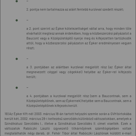
-
2. pontja nem tartalmazza az aláírt fentebb kurzívval szedett részét;
-
a 2. pont szerint az Épker kötelezettséget vállal arra, hogy minden tőle
elvárhatót megtesz annak érdekében, hogy a közbeszerzési pályázatot a
Baucont vagy a Középületépítő nyerje meg és kifejezetten tartózkodik
attól, hogy a közbeszerzési pályázaton az Épker eredményesen vegyen
részt;
-
a 3. pontjában az aláírtban kurzívval megjelölt rész (az Épker által
megnevezett céggel vagy cégekkel) helyébe az Épker-rel kifejezés
került;
-
a 4. pontjában a kurzívval megjelölt rész (sem a Baucontnak, sem a
Középületépítőnek, sem az Épkernek) helyébe sem a Baucontnak, sem a
Középületépítőnek kifejezés került.
19) Az Épker Kft-nél 2003. március 18-án tartott helyszíni szemle során a GVH birtokába
került két, 2002. március 28-i keltezésű szerződés különböző változatokban, amelyek a
Szindikátusi Szerződés I., illetve a Szindikátusi Szerződés II. címet viselték. Ezek a
változatok Rabóczki László ügyvezető titkárnőjének számítógépében voltak
megtalálhatók négy darab, dr. Fehér Tibor által Rabóczki Lászlónak küldött e-mail