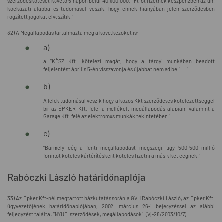
szerződéskötését követő 5 napon belül 40.000.000,- Ft-ot fizetnek készpénzben az ún.
kockázati alapba és tudomásul veszik, hogy ennek hiányában jelen szerződésben
rögzített jogokat elveszítik."
32) A Megállapodás tartalmazta még a következőket is:
a)
a "KÉSZ Kft. kötelezi magát, hogy a tárgyi munkában beadott
feljelentést április 5-én visszavonja és újabbat nem ad be." ... "
b)
A felek tudomásul veszik hogy a közös Kkt szerződéses kötelezettséggel
bír az ÉPKER Kft. felé, a mellékelt megállapodás alapján, valamint a
Garage Kft. felé az elektromos munkák tekintetében." ...
c)
"Bármely cég a fenti megállapodást megszegi, úgy 500-500 millió
forintot köteles kártérítésként köteles fizetni a másik két cégnek."
Rabóczki László határidőnaplója
33) Az Épker Kft-nél megtartott házkutatás során a GVH Rabóczki László, az Épker Kft.
ügyvezetőjének határidőnaplójában, 2002. március 26-i bejegyzéssel az alábbi
feljegyzést találta: "NYUFI szerződések, megállapodások". (Vj-28/2003/10/7).