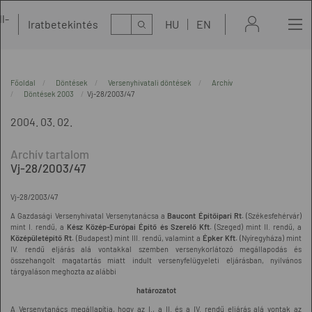
l-
Kereső
Iratbetekintés
HU
EN
t
Főoldal
Döntések
Versenyhivatali döntések
Archív
Döntések 2003
Vj-28/2003/47
2004. 03. 02.
Vj-28/2003/47
Vj-28/2003/47
A Gazdasági Versenyhivatal Versenytanácsa a
Baucont Építőipari Rt.
(Székesfehérvár)
mint I. rendű, a
Kész Közép-Európai Építő és Szerelő Kft.
(Szeged) mint II. rendű, a
Középületépítő Rt.
(Budapest) mint III. rendű, valamint a
Épker Kft.
(Nyíregyháza) mint
IV. rendű eljárás alá vontakkal szemben versenykorlátozó megállapodás és
összehangolt magatartás miatt indult versenyfelügyeleti eljárásban, nyilvános
tárgyaláson meghozta az alábbi
határozatot
A Versenytanács megállapítja, hogy az I., a II. és a IV. rendű eljárás alá vontak az