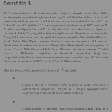
Szerződés II.
16) A Középületépítő székhelyén megtartott helyszíni vizsgálat során Sényi Gábor
vezérigazgató irodájában lefoglalásra került egy Szindikátusi Szerződés I. címet viselő
dokumentum két változatban. Mindkét változaton szerződő felekként a Baucont Rt., az
Épker Kft., és a Középületépítő Rt van megnevezve, a keltezés napja 2002. március 28.
Az aláíró személyek a Baucont Rt részéről Szecső Attila Csaba elnök, az Épker Kft.
részéről dr. Fehér Tibor ügyvéd, a Középületépítő részéről Sényi Gábor vezérigazgató.
Az egyik dokumentumon nem szerepelnek aláírások, a másikon Szecső Attila (Baucont)
és dr. Fehér Tibor (Épker) aláírása található meg. Az alá nem írt dokumentum
elektronikus formában volt fellelhető Sényi Gábor titkárnőjének számítógépében. A
címzett Szecső Attila Csaba, a feladó Fehér Tibor volt. Az üzenet szövege: "Tisztelt
Szecső Úr! Mellékelten megküldöm az átalakított tervezeteket, Sényi úrral
megpróbáltam telefonon beszélni, megbeszélése van, visszahívást ígértek." Az üzenet
fejléce szerint az üzenetet 2002. március 28-án 15:07-kor érkezett.
[1]
17) A
Szindikátusi-I-Középületépítő-írásos-aláírt
szerződés
-
1. pontja szerint a szerződő felek mindegyike részt vesz azon a
közbeszerzési pályázaton, melyet az Országos Nyugdíjbiztosítási
Főigazgatóság irodaépületének felújítására írtak ki;
-
2. pontja szerint a szerződő felek megállapodnak abban, hogy ha a