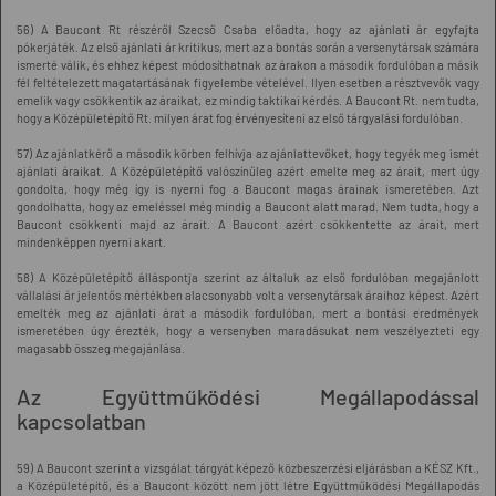
56) A Baucont Rt részéről Szecső Csaba előadta, hogy az ajánlati ár egyfajta
pókerjáték. Az első ajánlati ár kritikus, mert az a bontás során a versenytársak számára
ismerté válik, és ehhez képest módosíthatnak az árakon a második fordulóban a másik
fél feltételezett magatartásának figyelembe vételével. Ilyen esetben a résztvevők vagy
emelik vagy csökkentik az áraikat, ez mindig taktikai kérdés. A Baucont Rt. nem tudta,
hogy a Középületépítő Rt. milyen árat fog érvényesíteni az első tárgyalási fordulóban.
57) Az ajánlatkérő a második körben felhívja az ajánlattevőket, hogy tegyék meg ismét
ajánlati áraikat. A Középületépítő valószínűleg azért emelte meg az árait, mert úgy
gondolta, hogy még így is nyerni fog a Baucont magas árainak ismeretében. Azt
gondolhatta, hogy az emeléssel még mindig a Baucont alatt marad. Nem tudta, hogy a
Baucont csökkenti majd az árait. A Baucont azért csökkentette az árait, mert
mindenképpen nyerni akart.
58) A Középületépítő álláspontja szerint az általuk az első fordulóban megajánlott
vállalási ár jelentős mértékben alacsonyabb volt a versenytársak áraihoz képest. Azért
emelték meg az ajánlati árat a második fordulóban, mert a bontási eredmények
ismeretében úgy érezték, hogy a versenyben maradásukat nem veszélyezteti egy
magasabb összeg megajánlása.
Az Együttműködési Megállapodással
kapcsolatban
59) A Baucont szerint a vizsgálat tárgyát képező közbeszerzési eljárásban a KÉSZ Kft.,
a Középületépítő, és a Baucont között nem jött létre Együttműködési Megállapodás