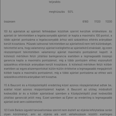
teljesítés
meghiúsulás
50%
összesen
6160
11120
11200
10) Az ajánlatok az ajánlati felhívásban közöltek szerint kerültek értékelésre. Az
ajánlati ár tekintetében a legalacsonyabb ajánlati ár kapta a maximális 100 pontot, a
többi ajánlat pontszáma a legalacsonyabb árhoz való százalékos eltérés arányában
került kiosztásra. Műszaki színvonal tekintetében az ajánlattevő nem tett különbséget,
tekintettel arra, hogy valamennyi ajánlat kielégítette az ajánlatkérő elvárását, így ezen
részszempont tekintetében valamennyi ajánlat maximális pontszámot kapott. A
kötelező mértéken felüli jótállási bankgarancia esetében a legmagasabb összegű
garancia kapta a maximális pontszámot, míg a többi pontszám ehhez viszonyított
százalékos eltérésük arányában került kiosztásra. A kötelező mértéken felüli kötbér
esetében az egyes alszempontokat külön-külön értékelve a legmagasabb megajánlott
kötbér kapta a maximális pontszámot, míg a többi ajánlat pontszáma az ehhez való
százalékos eltérés arányában lett kiosztva.
11) A Baucont és a Középületépítő eredetileg közel azonos részajánlatokat adtak be,
ezáltal közel azonos részpontszámot kaptak. A Baucont az utólag módosított
kedvezőbb ár és a kötbér ajánlatával szemben a Középületépítő jóval kedvezőbb
jótállási garanciát jelölt meg. Ezzel szemben az Épker az eredetileg is legmagasabb
ajánlati árát sem csökkentette.
12) Csók Balázs ügyvéd tanúvallomása szerint nem észlelt az eljárás lefolytatása során
olyan körülményt, ami az eljárás alá vont vállalkozások közötti esetleges