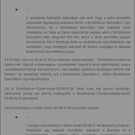
-
4. pontjának harmadik bekezdése utal arra, hogy a jelen szerződés
aláírásával egyidejűleg aláírásra került a Szindikátusi Szerződés I. jelű
dokumentum. Ha a Szindikátusi Szerződés I-ben foglaltak közül
megvalósul az, hogy az Épker egyenrangú tagjává válik a Szindikátusi
Szerződés I-ben megjelölt Kkt-nak, akkor a jelen szerződés alapján
létrehozandó Kkt-t létrehozó felek az alvállalkozói szerződéseket úgy
módosítják, hogy mindegyik szerződő fél azonos nagyságú és díjazású
alvállalkozói szerződéshez jusson.
23) A 2002. március 28-án 15:00-kor érkezett üzenet szövege: " Mellékelten küldöm az
újraformált - Szecső úr kívánságára - tervezeteket. Szecső úr arról tájékoztatott, hogy a
szerződéseket holnap alá kellene írni, mert kedden ezekkel a tarsolyban kellene már
fellépni." Az üzenethez csatolta volt a Szindikátusi Szerződés I., illetve Szindikátusi
Szerződés II. egy-egy változata.
24) A Szindikátusi-I-Épker-email-02/28/15:00 ismét csak hat pontot tartalmaz.
Valamennyi pontja szó szerint megegyezik a Szindikátusi-I-Középületépítő-email-
02/28/15:07 változattal.
25) A Szindikátusi-II-Épker-email-02/28/15:00 szerződés-változat
-
1. pontja a Szindikátusi-II-Épker-email-02/28/12:48 változathoz képest -
kiegészült egy második mondattal, miszerint a Baucont és a
Középületépítő ... minden tőlük elvárhatót megtesznek annak