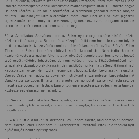
63) A Baucont nyilatkozata szerint a Szindikátusi Szerződés I. tartalmát Szecső Csaba
ismerte, mert megkapta a dokumentumot e-mailben és postai úton is. Elismerte, hogy a
Baucont részéről ő írta alá a szerződést. A tervezetek gondolati felvetés alapján
születtek, de nem jött létre a szerződés, mert Fehér Tibor és a vállalati jogászok
tájékoztatták őket, hogy a tervezetek jogellenesek, ezért elfogadhatatlannak
tartották, és ezért nem írta alá mind a három cég.
64) A Szindikátusi Szerződés I-ben az Épker nyertessége esetére kikötött közös
közkereseti társaság-t a Baucont és a Középületépítő nem hozta létre, nem folytak
erről tárgyalások. A szerződés gondolati felvetésként került szóba. Először Fehér
Tiborral, az Épker jogi képviselőjével került kapcsolatba. Nem tudja, hogy ki
kezdeményezte a tárgyalási folyamatot. A felvetődött gondolatban benne volt a hosszú
távú együttműködés lehetősége, de nem valósult meg. A Középületépítővel nem
tárgyaltak a vizsgált projekt kapcsán, de más közös munka miatt a Sényi Gáborral napi
kapcsolatban voltak. Nem tudja megmondani, hogy az Épker bevonását ki javasolta.
Szecső Csaba nem adott az Épkernek instrukciót a szerződéssel kapcsolatban. A
Szindikátusi Szerződés II. tartalmát ismerte, bár gondolati szinten volt róla szó, de
magát a szerződést nem látta. A Baucontot nem érintette a szerződés, mert a tapolcai
közbeszerzési eljáráson nem is indult.
65) Sem az Együttműködési Megállapodás, sem a Szindikátusi Szerződések nincs
aláírva mindegyik fél részéről, ami szintén azt bizonyítja, hogy nem jött létre közöttük
megállapodás.
66) A KÉSZ Kft a Szindikátusi Szerződés I. és II-t nem ismerte, arról nem volt tudomása.
Nem ismerte Fehér Tibort sem. A Közbeszerzési Értesítőből értesült a tapolcai nyílt
eljárásról, és indult a nyílt eljáráson.