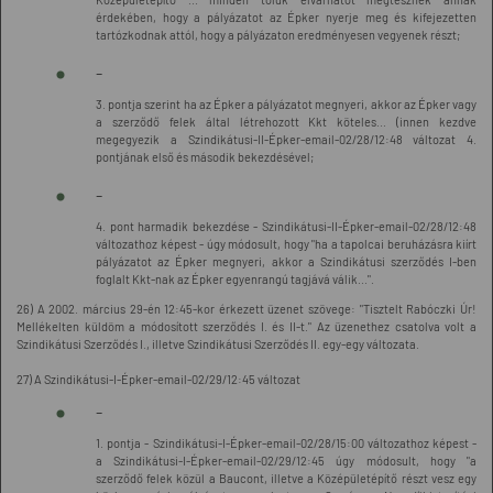
érdekében, hogy a pályázatot az Épker nyerje meg és kifejezetten
tartózkodnak attól, hogy a pályázaton eredményesen vegyenek részt;
-
3. pontja szerint ha az Épker a pályázatot megnyeri, akkor az Épker vagy
a szerződő felek által létrehozott Kkt köteles... (innen kezdve
megegyezik a Szindikátusi-II-Épker-email-02/28/12:48 változat 4.
pontjának első és második bekezdésével;
-
4. pont harmadik bekezdése - Szindikátusi-II-Épker-email-02/28/12:48
változathoz képest - úgy módosult, hogy "ha a tapolcai beruházásra kiírt
pályázatot az Épker megnyeri, akkor a Szindikátusi szerződés I-ben
foglalt Kkt-nak az Épker egyenrangú tagjává válik...".
26) A 2002. március 29-én 12:45-kor érkezett üzenet szövege: "Tisztelt Rabóczki Úr!
Mellékelten küldöm a módosított szerződés I. és II-t." Az üzenethez csatolva volt a
Szindikátusi Szerződés I., illetve Szindikátusi Szerződés II. egy-egy változata.
27) A Szindikátusi-I-Épker-email-02/29/12:45 változat
-
1. pontja - Szindikátusi-I-Épker-email-02/28/15:00 változathoz képest -
a Szindikátusi-I-Épker-email-02/29/12:45 úgy módosult, hogy "a
szerződő felek közül a Baucont, illetve a Középületépítő részt vesz egy