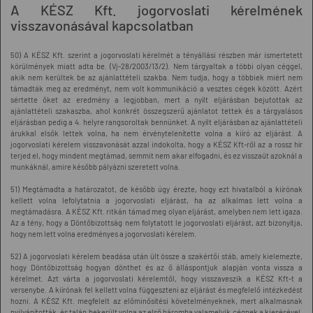
A KÉSZ Kft. jogorvoslati kérelmének
visszavonásával kapcsolatban
50) A KÉSZ Kft. szerint a jogorvoslati kérelmét a tényállási részben már ismertetett
körülmények miatt adta be. (Vj-28/2003/13/2). Nem tárgyaltak a többi olyan céggel,
akik nem kerültek be az ajánlattételi szakba. Nem tudja, hogy a többiek miért nem
támadták meg az eredményt, nem volt kommunikáció a vesztes cégek között. Azért
sértette őket az eredmény a legjobban, mert a nyílt eljárásban bejutottak az
ajánlattételi szakaszba, ahol konkrét összegszerű ajánlatot tettek és a tárgyalásos
eljárásban pedig a 4. helyre rangsoroltak bennünket. A nyílt eljárásban az ajánlattételi
árukkal elsők lettek volna, ha nem érvénytelenítette volna a kiíró az eljárást. A
jogorvoslati kérelem visszavonását azzal indokolta, hogy a KÉSZ Kft-ről az a rossz hír
terjed el, hogy mindent megtámad, semmit nem akar elfogadni, és ez visszaüt azoknál a
munkáknál, amire később pályázni szeretett volna.
51) Megtámadta a határozatot, de később úgy érezte, hogy ezt hivatalból a kiírónak
kellett volna lefolytatnia a jogorvoslati eljárást, ha az alkalmas lett volna a
megtámadásra. A KÉSZ Kft. ritkán támad meg olyan eljárást, amelyben nem lett igaza.
Az a tény, hogy a Döntőbizottság nem folytatott le jogorvoslati eljárást, azt bizonyítja,
hogy nem lett volna eredményes a jogorvoslati kérelem.
52) A jogorvoslati kérelem beadása után ült össze a szakértői stáb, amely kielemezte,
hogy Döntőbizottság hogyan dönthet és az ő álláspontjuk alapján vonta vissza a
kérelmet. Azt várta a jogorvoslati kérelemtől, hogy visszaveszik a KÉSZ Kft-t a
versenybe. A kiírónak fel kellett volna függeszteni az eljárást és megfelelő intézkedést
hozni. A KÉSZ Kft. megfelelt az előminősítési követelményeknek, mert alkalmasnak
nyilvánították, és talán bekerült volna az első háromba valamelyik cégnek a kiesésével.