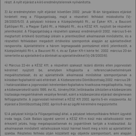
részt. A nyílt eljárást a kiíró eredménytelennek nyilvánította.
3) Az eredménytelen nyílt eljárást követően 2002. január 16-án tárgyalásos eljárást
hirdetett meg a Főigazgatóság, majd a részvételi felhívást módosította (Vj-
28/2003/5/3). A pályázati kiírásra a Középületépítő Rt., az Épker Kft., a Baucont
Építőipari Rt., a Magyar Építő Rt., a Hídépítő Rt., és a KÉSZ Kft. nyújtott be részvételi
jelentkezést. A Főigazgatóság a részvételi szakasz eredményéről 2002. március 5-én
megtartott értékelő bizottsági ülésén a jelentkezőket alkalmasnak minősítette, és a
részvételi felhívásban megadott értékelési szempontok alapján az ajánlattevőket
rangsorolta. Ajánlattételre a három legmagasabb pontszámot elérő jelentkezőt, a
Középületépítő Rt-t, a Baucont Rt.-t, és az Épker Kft-t kérte fel. 2002. március 20-án
ismertette az ajánlatkérő a döntését az ajánlattévőkkel (Vj-28/2003/6).
4) Március 22-én a KÉSZ Kft. a részvételi szakaszt lezáró döntés ellen jogorvoslati
kérelmet nyújtott be, amelyben kifogásolta a referenciakövetelmények
megváltoztatását, és az ajánlattévők alkalmassá minősítése szempontjainak a
kiírásban foglaltaktól való eltérését. A Közbeszerzési Döntőbizottság 2002. március 28-
i határozatában a jogorvoslati kérelemben foglaltakra hivatkozva megállapította, hogy
a közbeszerzésről szóló 1995. évi XL. törvény (Kbt.) előírásaiba ütközően a közbeszerzés
tisztasága megsértésének veszélye fennáll, ezért a közbeszerzési eljárást ideiglenesen
felfüggesztette. A jogorvoslati kérelmet a KÉSZ Kft 2002. április 5-én visszavonta. Az
eljárást a Döntőbizottság 2002. április 8-án az ügyfél kérelmére megszüntette.
5) A pályázat kiírója (a Főigazgatóság) által, a pályázat lebonyolítására felkért ügyvédi
iroda tagja, Csók Balázs ügyvéd szerint a KÉSZ Kft-n kívül más vállalkozástól nem
érkezett jelzés, hogy megalapozatlannak és jogsértőnek tartják a kiválasztást. Az
alkalmasnak minősített vállalkozások közül hármat hívott meg a kiíró az ajánlattételi
szakba. Részletes felhívás útján közzétett egy objektív szempontsort, ami alapján