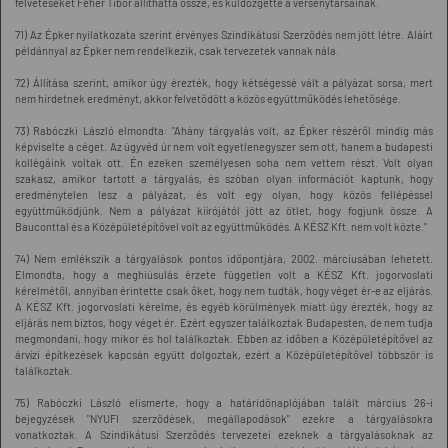
felvetéseket Fehér Tibor állíthatta össze, és küldözgette a versenytársainak.
71) Az Épker nyilatkozata szerint érvényes Szindikátusi Szerződés nem jött létre. Aláírt
példánnyal az Épker nem rendelkezik, csak tervezetek vannak nála.
72) Állítása szerint, amikor úgy érezték, hogy kétségessé vált a pályázat sorsa, mert
nem hirdetnek eredményt, akkor felvetődött a közös együttműködés lehetősége.
73) Rabóczki László elmondta: "Ahány tárgyalás volt, az Épker részéről mindig más
képviselte a céget. Az ügyvéd úr nem volt egyetlenegyszer sem ott, hanem a budapesti
kollégáink voltak ott. Én ezeken személyesen soha nem vettem részt. Volt olyan
szakasz, amikor tartott a tárgyalás, és szóban olyan információt kaptunk, hogy
eredménytelen lesz a pályázat, és volt egy olyan, hogy közös fellépéssel
együttműködjünk. Nem a pályázat kiírójától jött az ötlet, hogy fogjunk össze. A
Bauconttal és a Középületépítővel volt az együttműködés. A KÉSZ Kft. nem volt közte."
74) Nem emlékszik a tárgyalások pontos időpontjára, 2002. márciusában lehetett.
Elmondta, hogy a meghiúsulás érzete független volt a KÉSZ Kft. jogorvoslati
kérelmétől, annyiban érintette csak őket, hogy nem tudták, hogy véget ér-e az eljárás.
A KÉSZ Kft. jogorvoslati kérelme, és egyéb körülmények miatt úgy érezték, hogy az
eljárás nem biztos, hogy véget ér. Ezért egyszer találkoztak Budapesten, de nem tudja
megmondani, hogy mikor és hol találkoztak. Ebben az időben a Középületépítővel az
árvízi építkezések kapcsán együtt dolgoztak, ezért a Középületépítővel többször is
találkoztak.
75) Rabóczki László elismerte, hogy a határidőnaplójában talált március 26-i
bejegyzések "NYUFI szerződések, megállapodások" ezekre a tárgyalásokra
vonatkoztak. A Szindikátusi Szerződés tervezetei ezeknek a tárgyalásoknak az