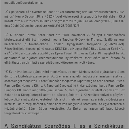
megállapodásra utalt volna.
13) A pályázatkiíró a nyertes Baucont Rt-vel kötötte meg a vállalkozási szerződést 2002.
május 14-én. A Baucont Rt. a KÉSZ Kft-vel közkereseti társaságot (a továbbiakban: Kkt)
hozott létre a kivitelezési munkák elvégzésére 2002. június 3-án, amely 2002. június 14-
én a Cégbíróságon bejegyzésre került (Vj-28/2003/12/3).
14) A Tapolca Termál Hotel Sport Kft. 2001. november 22-én nyílt előminősítéses
közbeszerzési eljárást hirdetett meg a Tapolca Gyógy- és Fitnessz Szálló generál
kivitelezése (a továbbiakban: Tapolcai Gyógyszálló) tárgyában (Vj-28/2003/9).
Részvételi jelentkezési pályázatot a KÉSZ Kft., a Magyar Építő Rt., a Strabag Építő Kft.,
a ZÁÉV Rt., a Középületépítő Rt., az Épker Főváll. Kft., és az Épker Kft. nyújtott be. Az
ajánlatkérő az eljárást eredménytelenné nyilvánította, mert előre nem látható és
elháríthatatlan ok miatt a szerződés megkötésére nem volt képes.
15) Ezt követően az ajánlatkérő meghívásos, de nem közbeszerzési eljárás keretében
döntött a kivitelező személyéről. Az új eljárásra az előminősítési eljárásban részt vett
összes céget meghívták. Ezen túlmenően meghívást kapott még az Architektron Rt és a
Pannon-Ép. Hungary Kft. is. A Tapolcai Gyógyszálló kivitelezési munkáit a Pannon-Ép.
Hungary Kft. kapta meg 2002 júniusában. A jelen eljárásban érintett cégek közül az
Épker és a Középületépítő adott be írásos ajánlatot. A Középületépítővel a pályázat
lebonyolítója műszaki egyeztetést folytatott, melynek során az ajánlat módosítására
kérte fel, de a megismételt ajánlat nem volt megfelelő számukra. Az egyeztetésen a
Középületépítőt Sényi Gábor képviselte. Az Épker az írásos ajánlatot követő
tárgyalásoktól visszalépett.
A Szindikátusi Szerződés I. és a Szindikátusi