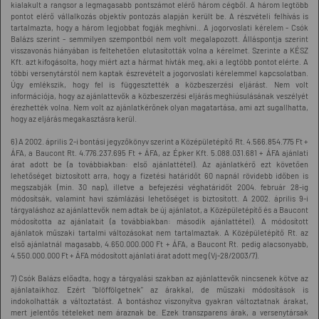
kialakult a rangsor a legmagasabb pontszámot elérő három cégből. A három legtöbb
pontot elérő vállalkozás objektív pontozás alapján került be. A részvételi felhívás is
tartalmazta, hogy a három legjobbat fogják meghívni.. A jogorvoslati kérelem - Csók
Balázs szerint - semmilyen szempontból nem volt megalapozott. Álláspontja szerint
visszavonás hiányában is feltehetően elutasították volna a kérelmet. Szerinte a KÉSZ
Kft. azt kifogásolta, hogy miért azt a hármat hívták meg, aki a legtöbb pontot elérte. A
többi versenytárstól nem kaptak észrevételt a jogorvoslati kérelemmel kapcsolatban.
Úgy emlékszik, hogy fel is függesztették a közbeszerzési eljárást. Nem volt
információja, hogy az ajánlattevők a közbeszerzési eljárás meghiúsulásának veszélyét
érezhették volna. Nem volt az ajánlatkérőnek olyan magatartása, ami azt sugallhatta,
hogy az eljárás megakasztásra kerül.
6) A 2002. április 2-i bontási jegyzőkönyv szerint a Középületépítő Rt. 4.566.854.775 Ft +
ÁFA, a Baucont Rt. 4.776.237.695 Ft + ÁFA, az Épker Kft. 5.088.031.681 + ÁFA ajánlati
árat adott be (a továbbiakban: első ajánlattétel). Az ajánlatkérő ezt követően
lehetőséget biztosított arra, hogy a fizetési határidőt 60 napnál rövidebb időben is
megszabják (min. 30 nap), illetve a befejezési véghatáridőt 2004. február 28-ig
módosítsák, valamint havi számlázási lehetőséget is biztosított. A 2002. április 9-i
tárgyaláshoz az ajánlattevők nem adtak be új ajánlatot, a Középületépítő és a Baucont
módosította az ajánlatait (a továbbiakban: második ajánlattétel). A módosított
ajánlatok műszaki tartalmi változásokat nem tartalmaztak. A Középületépítő Rt. az
első ajánlatnál magasabb, 4.650.000.000 Ft + ÁFA, a Baucont Rt. pedig alacsonyabb,
4.550.000.000 Ft + ÁFA módosított ajánlati árat adott meg (Vj-28/2003/7).
7) Csók Balázs előadta, hogy a tárgyalási szakban az ajánlattevők nincsenek kötve az
ajánlataikhoz. Ezért "blöffölgetnek" az árakkal, de műszaki módosítások is
indokolhatták a változtatást. A bontáshoz viszonyítva gyakran változtatnak árakat,
mert jelentős tételeket nem áraznak be. Ezek transzparens árak, a versenytársak