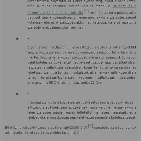
közbeszerzési pályázatot az Épker nyerné meg, akkor a vállalkozási
árán a teljes volumen 78%-át köteles átadni a
Baucont és a
[2]
Középületépítő által létrehozott Kkt
-nak, illetve ha a pályázatot a
Baucont vagy a Középületépítő nyerné meg, akkor a szerződés szerint
kötelesek eljárni. A szerződés akkor lép hatályba, ha a pályázatot a
szerződő felek valamelyike nyeri meg;
-
3. pontja szerint a Baucont, illetve a Középületépítő által létrehozott Kkt
vagy a közbeszerzési pályázatot megnyerő szerződő fél a kiíró és a
nyertes közötti vállalkozási szerződés aláírásától számított 30 napon
belül köteles az Épker által megnevezett céggel vagy cégekkel olyan
részletes alvállalkozói szerződést kötni (a külső nyílászárókra és
lehetőség szerint a bontási munkálatokra), amelynek vállalkozói díja a
teljes beruházás/kivitelezés végleges vállalkozási szerződési
átlagárszintje 90 %-ának, mint bázisnak a 22 %-a;
-
4. pontja szerint ha a közbeszerzési pályázaton sem a Baucontnak, sem
a Középületépítőnek, sem az Épkernek nem sikerülne nyernie, akkor a
jelen szerződés minden egyéb feltételtől mentesen megszűnik, és a
felek egyikére vonatkozóan sem keletkeztet semmiféle kötelezettséget.
[3]
18) A
Szindikátusi-I-Középületépítő-email-02/28/15:07
szerződés az alábbi pontok
tekintetében tér el az aláírt szerződés tartalmától: