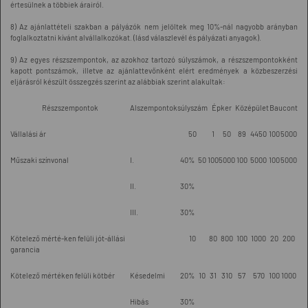
értesülnek a többiek árairól.
8) Az ajánlattételi szakban a pályázók nem jelöltek meg 10%-nál nagyobb arányban
foglalkoztatni kívánt alvállalkozókat. (lásd válaszlevél és pályázati anyagok).
9) Az egyes részszempontok, az azokhoz tartozó súlyszámok, a részszempontokként
kapott pontszámok, illetve az ajánlattevőnként elért eredmények a közbeszerzési
eljárásról készült összegzés szerint az alábbiak szerint alakultak:
Részszempontok
Alszempontok
súlyszám
Épker
Középület
Baucont
Vállalási ár
50
1
50
89
4450
100
5000
Műszaki színvonal
I.
40%
50
100
5000
100
5000
100
5000
II.
30%
III.
30%
Kötelező mérté-ken felüli jót-állási
10
80
800
100
1000
20
200
garancia
Kötelező mértéken felüli kötbér
Késedelmi
20%
10
31
310
57
570
100
1000
Hibás
30%