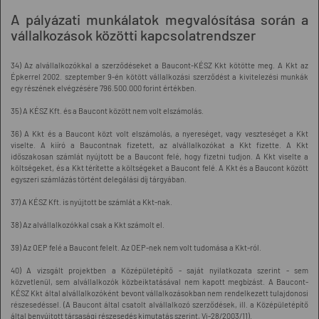
A pályázati munkálatok megvalósítása során a
vállalkozások közötti kapcsolatrendszer
34) Az alvállalkozókkal a szerződéseket a Baucont-KÉSZ Kkt kötötte meg. A Kkt az
Épkerrel 2002. szeptember 9-én kötött vállalkozási szerződést a kivitelezési munkák
egy részének elvégzésére 796.500.000 forint értékben.
35) A KÉSZ Kft. és a Baucont között nem volt elszámolás.
36) A Kkt és a Baucont közt volt elszámolás, a nyereséget, vagy veszteséget a Kkt
viselte. A kiíró a Baucontnak fizetett, az alvállalkozókat a Kkt fizette. A Kkt
időszakosan számlát nyújtott be a Baucont felé, hogy fizetni tudjon. A Kkt viselte a
költségeket, és a Kkt térítette a költségeket a Baucont felé. A Kkt és a Baucont között
egyszeri számlázás történt delegálási díj tárgyában.
37) A KÉSZ Kft. is nyújtott be számlát a Kkt-nak.
38) Az alvállalkozókkal csak a Kkt számolt el.
39) Az OEP felé a Baucont felelt. Az OEP-nek nem volt tudomása a Kkt-ról.
40) A vizsgált projektben a Középületépítő - saját nyilatkozata szerint - sem
közvetlenül, sem alvállalkozók közbeiktatásával nem kapott megbízást. A Baucont-
KÉSZ Kkt által alvállalkozóként bevont vállalkozásokban nem rendelkezett tulajdonosi
részesedéssel. (A Baucont által csatolt alvállalkozó szerződések, ill. a Középületépítő
által benyújtott társasági részesedés kimutatás szerint, Vj-28/2003/11).