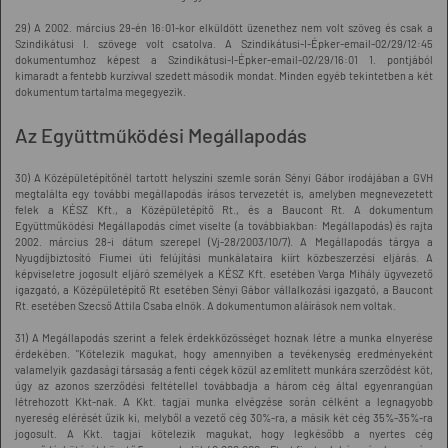
29) A 2002. március 29-én 16:01-kor elküldött üzenethez nem volt szöveg és csak a
Szindikátusi I. szövege volt csatolva. A Szindikátusi-I-Épker-email-02/29/12:45
dokumentumhoz képest a Szindikátusi-I-Épker-email-02/29/16:01 1. pontjából
kimaradt a fentebb kurzívval szedett második mondat. Minden egyéb tekintetben a két
dokumentum tartalma megegyezik.
Az Együttműködési Megállapodás
30) A Középületépítőnél tartott helyszíni szemle során Sényi Gábor irodájában a GVH
megtalálta egy további megállapodás írásos tervezetét is, amelyben megnevezetett
felek a KÉSZ Kft., a Középületépítő Rt., és a Baucont Rt. A dokumentum
Együttműködési Megállapodás címet viselte (a továbbiakban: Megállapodás) és rajta
2002. március 28-i dátum szerepel (Vj-28/2003/10/7). A Megállapodás tárgya a
Nyugdíjbiztosító Fiumei úti felújítási munkálataira kiírt közbeszerzési eljárás. A
képviseletre jogosult eljáró személyek a KÉSZ Kft. esetében Varga Mihály ügyvezető
igazgató, a Középületépítő Rt esetében Sényi Gábor vállalkozási igazgató, a Baucont
Rt. esetében Szecső Attila Csaba elnök. A dokumentumon aláírások nem voltak.
31) A Megállapodás szerint a felek érdekközösséget hoznak létre a munka elnyerése
érdekében. "Kötelezik magukat, hogy amennyiben a tevékenység eredményeként
valamelyik gazdasági társaság a fenti cégek közül az említett munkára szerződést köt,
úgy az azonos szerződési feltétellel továbbadja a három cég által egyenrangúan
létrehozott Kkt-nak. A Kkt. tagjai munka elvégzése során célként a legnagyobb
nyereség elérését űzik ki, melyből a vezető cég 30%-ra, a másik két cég 35%-35%-ra
jogosult. A Kkt. tagjai kötelezik magukat, hogy legkésőbb a nyertes cég