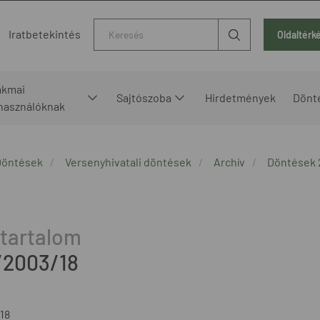
Kereső
Iratbetekintés
Oldaltérk
akmai
Sajtószoba
Hirdetmények
Dönt
lhasználóknak
Döntések
Versenyhivatali döntések
Archív
Döntések 
/2003/18
18