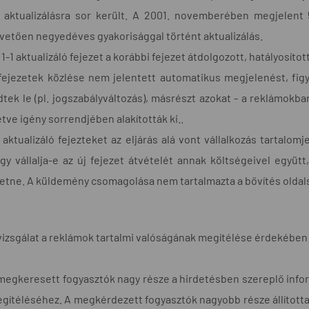
 aktualizálásra sor került. A 2001. novemberében megjelent 5
vetően negyedéves gyakorisággal történt aktualizálás.
 1-1 aktualizáló fejezet a korábbi fejezet átdolgozott, hatályosított
fejezetek közlése nem jelentett automatikus megjelenést, fig
dtek le (pl. jogszabályváltozás), másrészt azokat - a reklámokba
letve igény sorrendjében alakították ki..
 aktualizáló fejezteket az eljárás alá vont vállalkozás tartalom
gy vállalja-e az új fejezet átvételét annak költségeivel együtt,
zetne. A küldemény csomagolása nem tartalmazta a bővítés oldal
vizsgálat a reklámok tartalmi valóságának megítélése érdekében
megkeresett fogyasztók nagy része a hirdetésben szereplő inf
gítéléséhez. A megkérdezett fogyasztók nagyobb része állította,