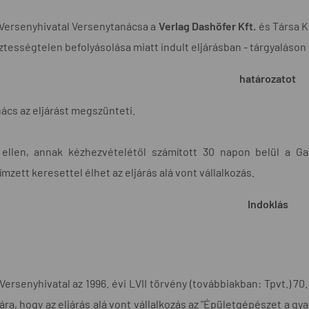
Versenyhivatal Versenytanácsa a
Verlag Dashöfer Kft.
és Társa K
ztességtelen befolyásolása miatt indult eljárásban - tárgyaláson 
határozatot
ács az eljárást megszünteti.
 ellen, annak kézhezvételétől számított 30 napon belül a Ga
mzett keresettel élhet az eljárás alá vont vállalkozás.
Indoklás
ersenyhivatal az 1996. évi LVII törvény (továbbiakban: Tpvt.) 70.
ára, hogy az eljárás alá vont vállalkozás az "Épületgépészet a 