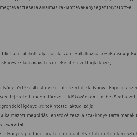
 megtévesztésére alkalmas reklámtevékenységet folytatott-e.
 1996-ban alakult eljárás alá vont vállalkozás tevékenységi 
akkönyvek kiadásával és értékesítésével foglalkozik.
advány- értékesítési gyakorlata szerint kiadványai kapcsos sz
yes fejezeteit meghatározott időközönként, a bekövetkezett 
grendelői igényekre tekintettel aktualizálja.
 alkalmazott megoldás lehetővé teszi a szakkönyv tartalmának t
vítése által.
kiadványok postai úton, telefonon, illetve Interneten kereszt