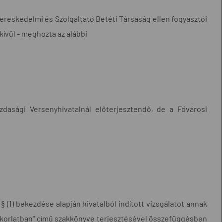
ereskedelmi és Szolgáltató Betéti Társaság ellen fogyasztói
kívül - meghozta az alábbi
zdasági Versenyhivatalnál előterjesztendő, de a Fővárosi
 § (1) bekezdése alapján hivatalból indított vizsgálatot annak
gyakorlatban" című szakkönyve terjesztésével összefüggésben