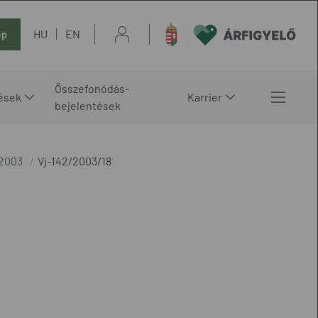
HU
EN
ép
Összefonódás-
ések
Karrier
bejelentések
2003
Vj-142/2003/18