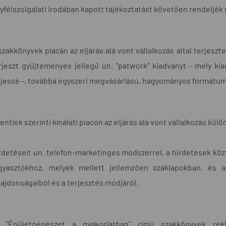
yfélszolgálati irodában kapott tájékoztatást követően rendeljék 
szakkönyvek piacán az eljárás alá vont vállalkozás által terjesz
rjeszt gyűjteményes jellegű un. "patwork" kiadványt - mely k
ljessé -, továbbá egyszeri megvásárlású, hagyományos formátu
fentiek szerinti kínálati piacon az eljárás alá vont vállalkozás k
rdetéseit un. telefon-marketinges módszerrel, a hirdetések közve
gyasztókhoz, melyek mellett jellemzően szaklapokban, és az
lajdonságaiból és a terjesztés módjáról.
 "Épületgépészet a gyakorlatban" című szakkönyvek rekl