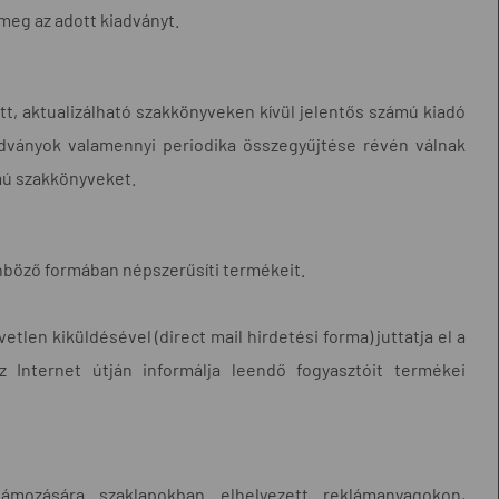
meg az adott kiadványt.
tett, aktualizálható szakkönyveken kívül jelentős számú kiadó
iadványok valamennyi periodika összegyűjtése révén válnak
mú szakkönyveket.
ülönböző formában népszerűsíti termékeit.
tlen kiküldésével (direct mail hirdetési forma) juttatja el a
 Internet útján informálja leendő fogyasztóit termékei
ámozására szaklapokban elhelyezett reklámanyagokon,