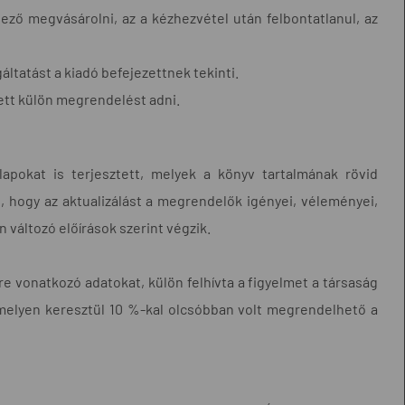
lező megvásárolni, az a kézhezvétel után felbontatlanul, az
áltatást a kiadó befejezettnek tekinti.
lett külön megrendelést adni.
lapokat is terjesztett, melyek a könyv tartalmának rövid
al, hogy az aktualizálást a megrendelők igényei, véleményei,
 változó előírások szerint végzik.
re vonatkozó adatokat, külön felhívta a figyelmet a társaság
 melyen keresztül 10 %-kal olcsóbban volt megrendelhető a