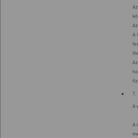
Az
kö
Az
A 
fe
il
Az
ho
fi
7.
A 
A 
me