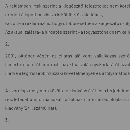
A reklámban írtak szerint a kiegészítő fejezeteket nem köte
eredeti állapotban vissza is küldhető a kiadónak.
Közölte a reklám azt is, hogy utóbbi esetben a kiegészítő szolg
Az aktualizálásra- a hirdetés szerint - a fogyasztónak nem kel
2.
2001. október végén az eljárás alá vont vállalkozás szóró
ismertetésén túl informált az aktualizálás gyakorlatáról azz
illetve a legfrissebb műszaki követelmények és a folyamatosan
A szórólap, mely nem közölte a kiadvány árát és a terjedelmé
részletesebb információkat tartalmazó internetes oldalára,
kiadvány (2/II. számú irat).
3.