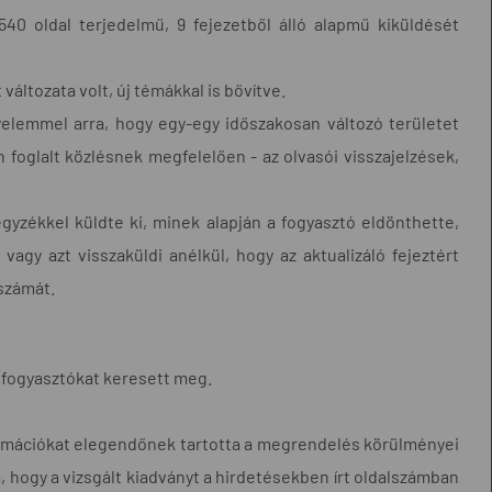
40 oldal terjedelmű, 9 fejezetből álló alapmű kiküldését
 változata volt, új témákkal is bővítve.
yelemmel arra, hogy egy-egy időszakosan változó területet
n foglalt közlésnek megfelelően - az olvasói visszajelzések,
jegyzékkel küldte ki, minek alapján a fogyasztó eldönthette,
 vagy azt visszaküldi anélkül, hogy az aktualizáló fejeztért
számát.
 fogyasztókat keresett meg.
ormációkat elegendőnek tartotta a megrendelés körülményei
 hogy a vizsgált kiadványt a hirdetésekben írt oldalszámban