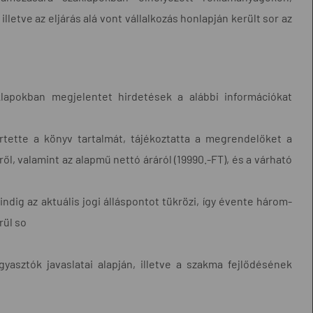
letve az eljárás alá vont vállalkozás honlapján került sor az
lapokban megjelentet hirdetések a alábbi információkat
tette a könyv tartalmát, tájékoztatta a megrendelőket a
ől, valamint az alapmű nettó áráról (19990.-FT), és a várható
indig az aktuális jogi álláspontot tükrözi, így évente három-
rül so
gyasztók javaslatai alapján, illetve a szakma fejlődésének