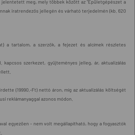
t jelentetett meg, mely többek között az "Épületgépészet a
annak iratrendezős jellegén és várható terjedelmén (kb. 620
t) a tartalom, a szerzők, a fejezet és alcímek részletes
. kapcsos szerkezet, gyűjteményes jelleg, ár, aktualizálás
llett.
dette (19990.-Ft) nettó áron, míg az aktualizálás költségét
ztusi reklámanyaggal azonos módon.
ásával egyezően - nem volt megállapítható, hogy a fogyasztók
.