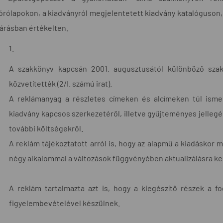
órólapokon, a kiadványról megjelentetett kiadvány katalóguson, il
járásban értékelten.
1.
A szakkönyv kapcsán 2001. augusztusától különböző szak
közvetítették (2/I. számú irat).
A reklámanyag a részletes címeken és alcímeken túl ismer
kiadvány kapcsos szerkezetéről, illetve gyűjteményes jellegér
további költségekről.
A reklám tájékoztatott arról is, hogy az alapmű a kiadáskor m
négy alkalommal a változások függvényében aktualizálásra ke
A reklám tartalmazta azt is, hogy a kiegészítő részek a fo
figyelembevételével készülnek.