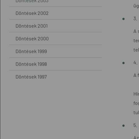
Döntések 2003
üg
Döntések 2002
3.
Döntések 2001
A 
Döntések 2000
te
te
Döntések 1999
4.
Döntések 1998
A 
Döntések 1997
Hi
fo
tu
5.
Az