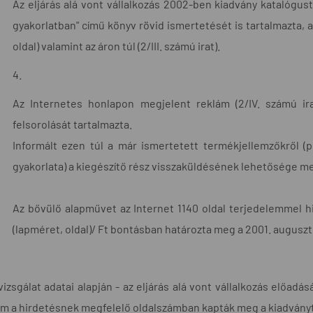
Az eljárás alá vont vállalkozás 2002-ben kiadvány katalógus
gyakorlatban" című könyv rövid ismertetését is tartalmazta, 
oldal) valamint az áron túl (2/III. számú irat).
4.
Az Internetes honlapon megjelent reklám (2/IV. számú ira
felsorolását tartalmazta.
Informált ezen túl a már ismertetett termékjellemzőkről (pl
gyakorlata) a kiegészítő rész visszaküldésének lehetősége me
Az bővülő alapművet az Internet 1140 oldal terjedelemmel hir
(lapméret, oldal)/ Ft bontásban határozta meg a 2001. augus
vizsgálat adatai alapján - az eljárás alá vont vállalkozás előad
m a hirdetésnek megfelelő oldalszámban kapták meg a kiadványt