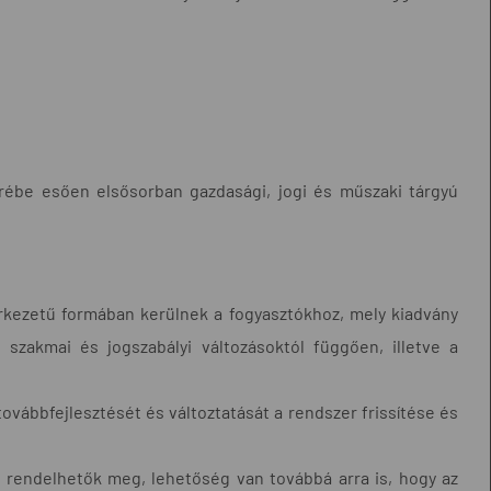
körébe esően elsősorban gazdasági, jogi és műszaki tárgyú
erkezetű formában kerülnek a fogyasztókhoz, mely kiadvány
szakmai és jogszabályi változásoktól függően, illetve a
ovábbfejlesztését és változtatását a rendszer frissítése és
ül rendelhetők meg, lehetőség van továbbá arra is, hogy az