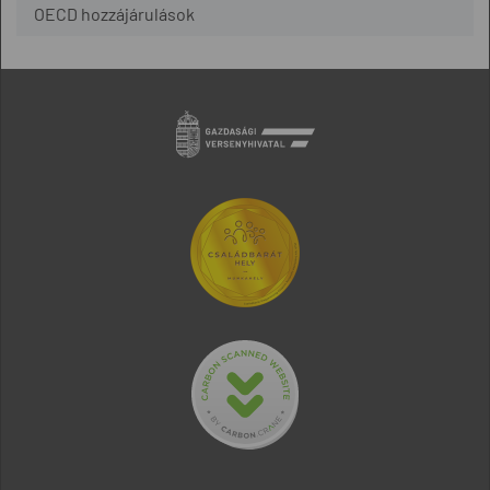
OECD hozzájárulások