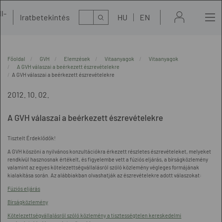
l-
Kereső
Iratbetekintés
HU
EN
t
Főoldal
GVH
Elemzések
Vitaanyagok
Vitaanyagok
A GVH válaszai a beérkezett észrevételekre
A GVH válaszai a beérkezett észrevételekre
2012. 10. 02.
A GVH válaszai a beérkezett észrevételekre
Tisztelt Érdeklődők!
A GVH köszöni a nyilvános konzultációkra érkezett részletes észrevételeket, melyeket
rendkívül hasznosnak értékelt, és figyelembe vett a fúziós eljárás, a bírságközlemény
valamint az egyes kötelezettségvállalásról szóló közlemény végleges formájának
kialakítása során. Az alábbiakban olvashatják az észrevételekre adott válaszokat:
Fúziós eljárás
Bírságközlemény
Kötelezettségvállalásról szóló közlemény a tisztességtelen kereskedelmi