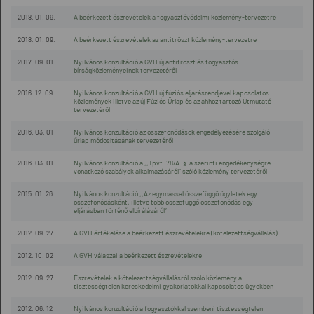
2018. 01. 09.
A beérkezett észrevételek a fogyasztóvédelmi közlemény-tervezetre
2018. 01. 09.
A beérkezett észrevételek az antitröszt közlemény-tervezetre
2017. 09. 01.
Nyilvános konzultáció a GVH új antitröszt és fogyasztós
bírságközleményeinek tervezetéről
2016. 12. 09.
Nyilvános konzultáció a GVH új fúziós eljárásrendjével kapcsolatos
közlemények illetve az új Fúziós Űrlap és az ahhoz tartozó Útmutató
tervezetéről
2016. 03. 01
Nyilvános konzultáció az összefonódások engedélyezésére szolgáló
űrlap módosításának tervezetéről
2016. 03. 01
Nyilvános konzultáció a ,,Tpvt. 78/A. §-a szerinti engedékenységre
vonatkozó szabályok alkalmazásáról” szóló közlemény tervezetéről
2015. 01. 26
Nyilvános konzultáció ,,Az egymással összefüggő ügyletek egy
összefonódásként, illetve több összefüggő összefonódás egy
eljárásban történő elbírálásáról”
2012. 09. 27
A GVH értékelése a beérkezett észrevételekre (kötelezettségvállalás)
2012. 10. 02
A GVH válaszai a beérkezett észrevételekre
2012. 09. 27
Észrevételek a kötelezettségvállalásról szóló közlemény a
tisztességtelen kereskedelmi gyakorlatokkal kapcsolatos ügyekben
2012. 06. 12
Nyilvános konzultáció a fogyasztókkal szembeni tisztességtelen