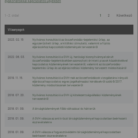
gyakorlatokkal kapcsolatos ügyekben
1 - 2. oldal
1
2
Következő
Vitaanyagok
2023. 02. 15
Nyilvános konzultáció az összefonódás-bejelentési űrlap, az
egyszerűsített űrlap, a kitöltési útmutató, valamint a fúziós
eljárásokhoz kapcsolódó közlemények tervezetéről
2022. 06. 03.
Nyilvános konzultáció a GVH új, hatósági bizonyítvánnyal zárult
összefonódás-bejelentésekben azonosított érintett piacok közzétételével
kapcsolatos közleményének tervezetéről, valamint az összefonódás-
bejelentési űrlap és az eljárásindítási közlemény tervezett módosításáról
2019. 11. 15.
Nyilvános konzultáció a GVH-nak az összefonódások vizsgálatára irányuló
eljárással kapcsolatos egyes jogalkalmazási kérdésekről szóló 6/2017.
közlemény módosításának tervezetéről
2018. 07. 20.
Nyilvános konzultáció a GVH új kötelezettségvállalási közleményének
tervezetéről
2018. 01. 09.
A bírságközlemények főbb változásai és hátterük
2018. 01. 09.
A GVH válasza az antitröszt bírságközleménnyel kapcsolatban beérkezett
észrevételekre
2018. 01. 09.
A GVH válasza a fogyasztóvédelmi bírságközleménnyel kapcsolatban
beérkezett észrevételekre