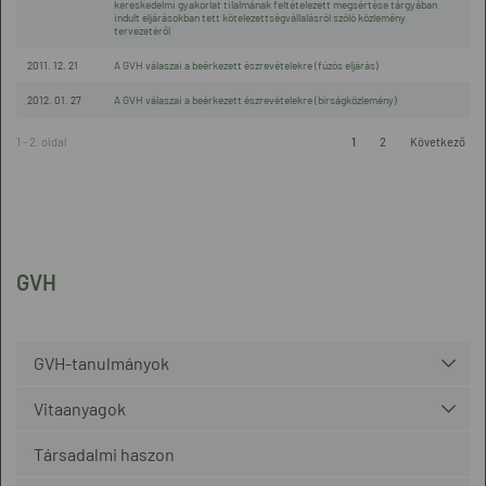
kereskedelmi gyakorlat tilalmának feltételezett megsértése tárgyában
indult eljárásokban tett kötelezettségvállalásról szóló közlemény
tervezetéről
2011. 12. 21
A GVH válaszai a beérkezett észrevételekre (fúzós eljárás)
2012. 01. 27
A GVH válaszai a beérkezett észrevételekre (bírságközlemény)
1 - 2. oldal
1
2
Következő
GVH
GVH-tanulmányok
Vitaanyagok
Társadalmi haszon