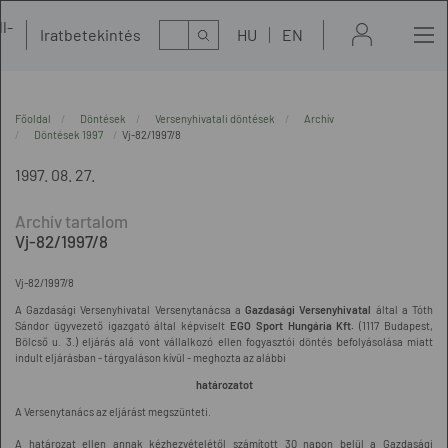
l-
Kereső
Iratbetekintés
HU
EN
t
Főoldal
Döntések
Versenyhivatali döntések
Archív
Döntések 1997
Vj-82/1997/8
1997. 08. 27.
Vj-82/1997/8
Vj-82/1997/8
A Gazdasági Versenyhivatal Versenytanácsa a
Gazdasági Versenyhivatal
által a Tóth
Sándor ügyvezető igazgató által képviselt
EGO Sport Hungária Kft.
(1117 Budapest,
Bölcső u. 3.) eljárás alá vont vállalkozó ellen fogyasztói döntés befolyásolása miatt
indult eljárásban - tárgyaláson kívül - meghozta az alábbi
határozatot
A Versenytanács az eljárást megszünteti.
A határozat ellen annak kézhezvételétől számított 30 napon belül a Gazdasági