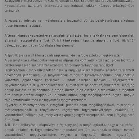
Az ügyben érintett 20 ezer lakosú városban az EGO Kft. évek óta két viszonteladóval áll
kapcsolatban. Az általa értékesített sportruházati cikkek közepes árkategóriába
tartoznak.
A vizsgálati jelentés nem vélelmezte a fogyasztói döntés befolyásolására alkalmas
jogsértés megállapítását.
A Versenytanács - egyetértve a vizsgálati jelentésben foglaltakkal - a versenyfelügyeleti
eljárást megszüntette a Tpvt. 77. § (1) bekezdés h) pontja alapján, a Tpvt. 76. § (3)
bekezdés c) pontjában foglaltakra figyelemmel.
A Tpvt. 8. §-a szerint tilos a gazdasági versenyben a fogyasztókat megtéveszteni.
A versenytanács álláspontja szerint az eljárás alá vont vállalkozás a 8. §-ban foglalt, a
tisztességes piaci magatartás által elvárható magatartást nem tanúsított.
Hirdetésében - mely kifejezetten csak a nagy- és kiskereskedők részére terjesztett
havilapban jelent meg - a fogyasztónak minősülő kiskereskedőknek nem adott a
választási szabadságot korlátozó - adott esetben hiányos - tájékoztatást,
figyelembevéve a 9. § rendelkezéseit is, miszerint az adott tájékoztatást, illetőleg
annak közléseit a mindennapi életben, illetve jelen esetben a szakmában elfogadott
általános jelentése alapján kell elbírálni ahhoz, hogy megállapítható legyen, hogy a
tájékoztatás alkalmas-e a fogyasztók megtévesztésére.
Egyetért a Versenytanács a vizsgálati jelentés azon megállapításával, miszerint a
márkakereskedők a tényállásban rögzítettek figyelembevételével alakítják ki
viszonteladói hálózatukat, mely versenyjogilag egyéb szempontból sem kifogásolható
általában.
A 8. § rendelkezéseit alapulvéve a Versenytanács megállapította, hogy a hirdetés -
annak tartalmát is figyelembevéve - a szakmában járatos, annak szokásait ismerő
viszonteladók megtévesztésére, vagyis a fogyasztói döntés jogszerűtlen