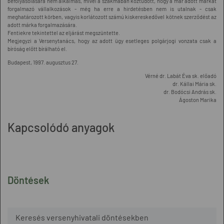
befolyásolására nem alkalmas, mivel a szakmában köztudott, hogy a már adott márkát
forgalmazó vállalkozások - még ha erre a hirdetésben nem is utalnak - csak
meghatározott körben, vagyis korlátozott számú kiskereskedővel kötnek szerződést az
adott márka forgalmazására.
Fentiekre tekintettel az eljárást megszüntette.
Megjegyzi a Versenytanács, hogy az adott ügy esetleges polgárjogi vonzata csak a
bíróság előtt bírálható el.
Budapest, 1997. augusztus 27.
Vérné dr. Labát Éva sk. előadó
dr. Kállai Mária sk.
dr. Bodócsi András sk.
Ágoston Marika
Kapcsolódó anyagok
Döntések
Keresés versenyhivatali döntésekben