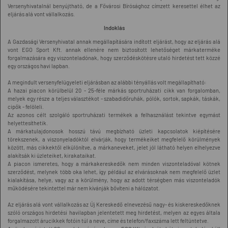
Versenyhivatalnál benyújtható, de a Fővárosi Bírósághoz címzett keresettel élhet az
eljárás alá vont vállalkozás.
Indoklás
A Gazdasági Versenyhivatal annak megállapítására indított eljárást, hogy az eljárás alá
vont EGO Sport Kft. annak ellenére nem biztosított lehetőséget márkaterméke
forgalmazására egy viszonteladónak, hogy szerződéskötésre utaló hirdetést tett közzé
egy országos havi lapban.
A megindult versenyfelügyeleti eljárásban az alábbi tényállás volt megállapítható:
A hazai piacon körülbelül 20 - 25-féle márkás sportruházati cikk van forgalomban,
melyek egy része a teljes választékot - szabadidőruhák, pólók, sortok, sapkák, táskák,
cipők - felöleli.
Az azonos célt szolgáló sportruházati termékek a felhasználást tekintve egymást
helyettesíthetik.
A márkatulajdonosok hosszú távú megbízható üzleti kapcsolatok kiépítésére
törekszenek, a viszonyeladóktól elvárják, hogy termékeiket megfelelő körülmények
között, más cikkektől elkülönítve, a márkaneveket, jelet jól látható helyen elhelyezve
alakítsák ki üzleteiket, kirakataikat.
A piacon ismeretes, hogy a márkakereskedők nem minden viszonteladóval kötnek
szerződést, melynek több oka lehet, így például az elvárásoknak nem megfelelő üzlet
kialakítása, helye, vagy az a körülmény, hogy az adott térségben más viszonteladók
működésére tekintettel már nem kívánják bővíteni a hálózatot.
Az eljárás alá vont vállalkozás az Új Kereskedő elnevezésű nagy- és kiskereskedőknek
szóló országos hirdetési havilapban jelentetett meg hirdetést, melyen az egyes általa
forgalmazott árucikkek fotóin túl a neve, címe és telefon/faxszáma lett feltüntetve.