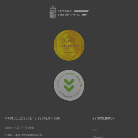
PIACI JELZÉSEKET VIZSGÁLÓ IRODA
GYORSLINKEK
telefon: +36 (1) 472-8851
GVH
e-mail: ugyfelszolgalat@gvh.hu
Árfigyelő