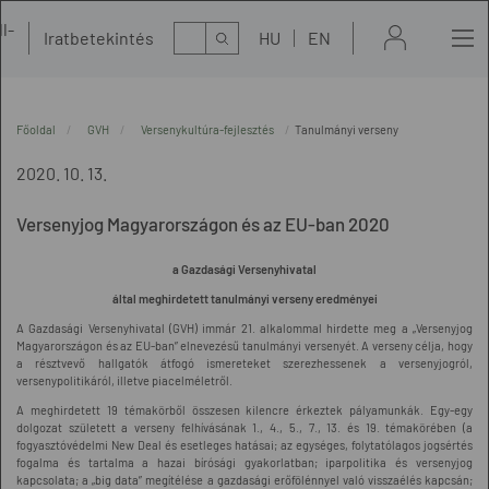
l-
Kereső
Iratbetekintés
HU
EN
t
Főoldal
GVH
Versenykultúra-fejlesztés
Tanulmányi verseny
2020. 10. 13.
Versenyjog Magyarországon és az EU-ban 2020
a Gazdasági Versenyhivatal
által meghirdetett tanulmányi verseny eredményei
A Gazdasági Versenyhivatal (GVH) immár 21. alkalommal hirdette meg a „Versenyjog
Magyarországon és az EU-ban” elnevezésű tanulmányi versenyét. A verseny célja, hogy
a résztvevő hallgatók átfogó ismereteket szerezhessenek a versenyjogról,
versenypolitikáról, illetve piacelméletről.
A meghirdetett 19 témakörből összesen kilencre érkeztek pályamunkák. Egy-egy
dolgozat született a verseny felhívásának 1., 4., 5., 7., 13. és 19. témakörében (a
fogyasztóvédelmi New Deal és esetleges hatásai; az egységes, folytatólagos jogsértés
fogalma és tartalma a hazai bírósági gyakorlatban; iparpolitika és versenyjog
kapcsolata; a „big data” megítélése a gazdasági erőfölénnyel való visszaélés kapcsán;