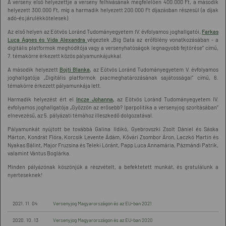
A verseny első helyezettje a verseny felhívásának megfelelően 400.000 Ft, a második
helyezett 300.000 Ft, míg a harmadik helyezett 200.000 Ft díjazásban részesül (a díjak
adó-és járulékkötelesek).
Az első helyen az Eötvös Loránd Tudományegyetem IV. évfolyamos joghallgatói,
Farkas
Luca Ágnes és Vida Alexandra
végeztek „Big Data az erőfölény vonatkozásában - a
digitális platformok meghódítója vagy a versenyhatóságok legnagyobb fejtörése” című,
7. témakörre érkezett közös pályamunkájukkal.
A második helyezett
Bojti Blanka
, az Eötvös Loránd Tudományegyetem V. évfolyamos
joghallgatója „Digitális platformok piacmeghatározásának sajátosságai” című, 6.
témakörre érkezett pályamunkája lett.
Harmadik helyezést ért el
Incze Johanna
,
az Eötvös Loránd Tudományegyetem IV.
évfolyamos joghallgatója „Győzzön az erősebb? Iparpolitika a versenyjog szorításában”
elnevezésű, az 5. pályázati témához illeszkedő dolgozatával.
Pályamunkát nyújtott be továbbá Galina Ildikó, Gyebrovszki Zsolt Dániel és Sáska
Márton, Kondrát Flóra, Korcsik Levente Ádám, Kővári Zsombor Áron, Laczkó Martin és
Nyakas Bálint, Major Fruzsina és Teleki Lóránt, Papp Luca Annamária, Pázmándi Patrik,
valamint Vántus Boglárka.
Minden pályázónak köszönjük a részvételt, a befektetett munkát, és gratulálunk a
nyerteseknek!
2021. 11. 04
Versenyjog Magyarországon és az EU-ban 2021
2020. 10. 13
Versenyjog Magyarországon és az EU-ban 2020