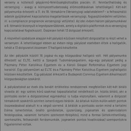
verseny a kötelező gépjármű-felelősségbiztosítás piacán; ill. fenntarthatóság és
versenyjog – avagy a környezettudatosság előmozdításának lehetőségei). Két-két
pályamunka érkezett a 11. és 18. témakörre (Versenyjogi adatvédelem? – a felhasználói
adatok gyűjtésével kapcsolatos magatartások versenyjogi, fogyasztóvédelmi vetületei;
ill. a compliance programok versenyjogi vetülete). Az idei évben három pályamunkával
a 6. témakör bizonyult a legnépszerűbbnek, amely a digitális platformok és a versenyjog
kapcsolatával foglalkozott. Összesen tehát 13 dolgozat érkezett.
A részvételi szabályok alapján két pályázó közösen készített dolgozattal is részt vehet a
versenyen. A lehetőséggel ebben az évben négy pályázat esetében éltek a hallgatók,
tehát a 13 dolgozatot összesen 17 hallgató készítette.
Az idei pályázók között 16 jogász és egy közgazdász hallgató volt. Hét pályamunka
étkezett az ELTE, kettő a Szegedi Tudományegyetem, egy-egy pályázat pedig a
Pázmány Péter Katolikus Egyetem és a Károli Gáspár Református Egyetem jogi
karairól. Egy pályaművet az ELTE és a Pázmány Péter Katolikus Egyetem joghallgatói
közösen készítettek. Egy pályázat érkezett a Budapesti Corvinus Egyetem Alkalmazott
közgazdaságtan szakáról.
A pályázatokat az évek óta bevált értékelési rendszernek megfelelően két-két bíráló
olvasta át: egy széles körű szakmai tapasztalattal rendelkező ún. közös bíráló, aki a
pontozás során a dolgozatokat egymáshoz is tudja viszonyítani, valamint a dolgozat
témakörét szakértői szinten ismerő egyes bírálók. Az általuk külön-külön adott pontok
összeadásával alakult ki a végső sorrend. A bírálók a pontozás során mind a tartalmi
(téma ismertetése, önálló gondolatok, újszerűség, jogesetek és szakirodalom
feldolgozása, valamint tartalmi szerkezet-felépítés), mind a formai (áttekinthetőség,
szerkesztés, felhasznált forrásmunkák, jogesetek pontos hivatkozása) szempontokra
figyelemmel voltak.