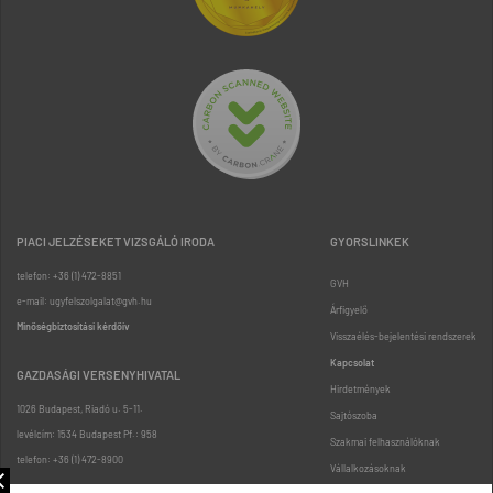
PIACI JELZÉSEKET VIZSGÁLÓ IRODA
GYORSLINKEK
telefon: +36 (1) 472-8851
GVH
e-mail: ugyfelszolgalat@gvh.hu
Árfigyelő
Minőségbiztosítási kérdőív
Visszaélés-bejelentési rendszerek
Kapcsolat
GAZDASÁGI VERSENYHIVATAL
Hirdetmények
1026 Budapest, Riadó u. 5-11.
Sajtószoba
levélcím: 1534 Budapest Pf.: 958
Szakmai felhasználóknak
telefon: +36 (1) 472-8900
Vállalkozásoknak