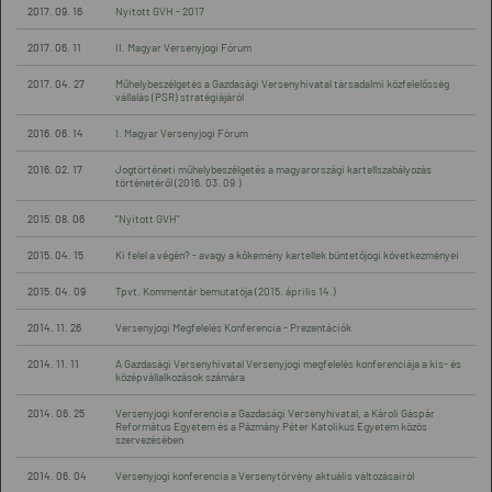
2017. 09. 16
Nyitott GVH - 2017
2017. 06. 11
II. Magyar Versenyjogi Fórum
2017. 04. 27
Műhelybeszélgetés a Gazdasági Versenyhivatal társadalmi közfelelősség
vállalás (PSR) stratégiájáról
2016. 06. 14
I. Magyar Versenyjogi Fórum
2016. 02. 17
Jogtörténeti műhelybeszélgetés a magyarországi kartellszabályozás
történetéről (2016. 03. 09.)
2015. 08. 06
"Nyitott GVH"
2015. 04. 15
Ki felel a végén? - avagy a kőkemény kartellek büntetőjogi következményei
2015. 04. 09
Tpvt. Kommentár bemutatója (2015. április 14.)
2014. 11. 26
Versenyjogi Megfelelés Konferencia - Prezentációk
2014. 11. 11
A Gazdasági Versenyhivatal Versenyjogi megfelelés konferenciája a kis- és
középvállalkozások számára
2014. 06. 25
Versenyjogi konferencia a Gazdasági Versenyhivatal, a Károli Gáspár
Református Egyetem és a Pázmány Péter Katolikus Egyetem közös
szervezésében
2014. 06. 04
Versenyjogi konferencia a Versenytörvény aktuális változásairól