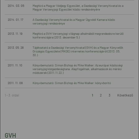
2014. 03. 05
Meghívó a Magyar Védjegy Egyesület, a Gazdasági Versenyhivatal és a
Magyar Versenyjogi Egyesület közös rendezvényére
2014. 01. 17
A Gazdasági Versenyhivatal és a Magyar Ügyvédi Kamara közös
versenyjogi rendezvénye
2013. 11. 19
Meghívó a GVH Versenyjogi világnap alkalmából megrendezésre kerülő
konferenciájára (2013. december 5.)
2013. 05. 28
Tájékoztató a Gazdasági Versenyhivatal (GVH) és a Magyar Könyvelők
Országos Egyesülete (MKOE) internetes konferenciájáról (2013. 05.
30.)
2011. 11. 10
Könyvbemutató: Simon Bishop és Mike Walker: Az európai közösségi
versenyjog közgazdaságtana. Alapfogalmak, alkalmazások és mérési
módszerek (2011.11.22.)
2011. 11. 08
Könyvbemutató: Simon Bishop és Mike Walker: könyvborító
1 - 3. oldal
1
2
3
Következő
GVH