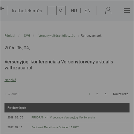
l-
Kereső
Iratbetekintés
HU
EN
t
Főoldal
GVH
Versenykultúra-fejlesztés
Rendezvények
2014. 06. 04.
Versenyjogi konferencia a Versenytörvény aktuális
változásairól
Meghívó
1 - 3. oldal
1
2
3
Következő
Rendezvények
2018. 02. 05
PROGRAM - II. Visegrád4 Versenyjogi Konferencia
2017. 10. 13
Antitrust Marathon – October 13 2017