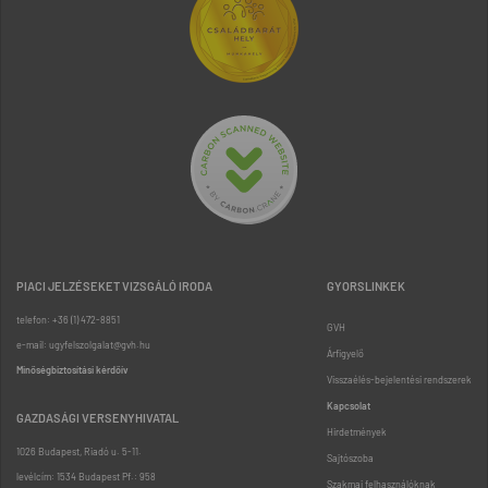
PIACI JELZÉSEKET VIZSGÁLÓ IRODA
GYORSLINKEK
telefon: +36 (1) 472-8851
GVH
e-mail: ugyfelszolgalat@gvh.hu
Árfigyelő
Minőségbiztosítási kérdőív
Visszaélés-bejelentési rendszerek
Kapcsolat
GAZDASÁGI VERSENYHIVATAL
Hirdetmények
1026 Budapest, Riadó u. 5-11.
Sajtószoba
levélcím: 1534 Budapest Pf.: 958
Szakmai felhasználóknak