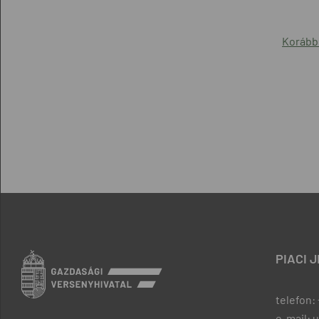
Korább
PIACI 
telefon: 
e-mail: 