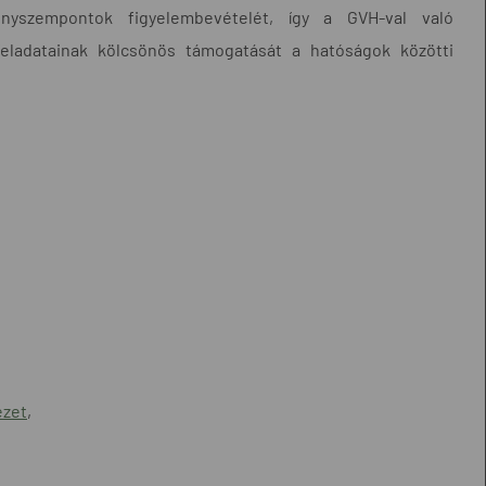
enyszempontok figyelembevételét, így a GVH-val való
eladatainak kölcsönös támogatását a hatóságok közötti
ézet
,