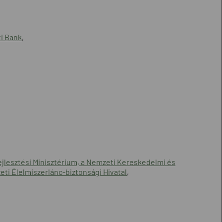
ti Bank
,
ejlesztési Minisztérium, a Nemzeti Kereskedelmi és
ti Élelmiszerlánc-biztonsági Hivatal
,