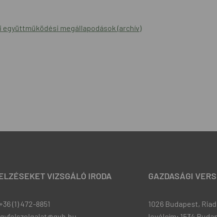
i együttműködési megállapodások (archív)
JELZÉSEKET VIZSGÁLÓ IRODA
GAZDASÁGI VERS
+36 (1) 472-8851
1026 Budapest, Riadó
ugyfelszolgalat@gvh.hu
levélcím: 1534 Budap