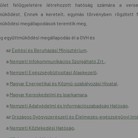
rület felügyeletére létrehozott hatóság számára a vers
működést. Ennek a kereteit, egymás törvényben rögzített f
működési megállapodások teremtik meg.
eg együttműködési megállapodás él a GVH és
az
Építési és Beruházási Minisztérium,
a
Nemzeti Infokommunikációs Szolgáltató Zrt.,
a
Nemzeti Egészségbiztosítási Alapkezelő,
a
Magyar Energetikai és Közmű-szabályozási Hivatal
,
a
Magyar Kereskedelmi és Iparkamara
,
a
Nemzeti Adatvédelmi és Információszabadság Hatóság
,
az
Országos Gyógyszerészeti és Élelmezés-egészségügyi Int
a
Nemzeti Közlekedési Hatóság
,