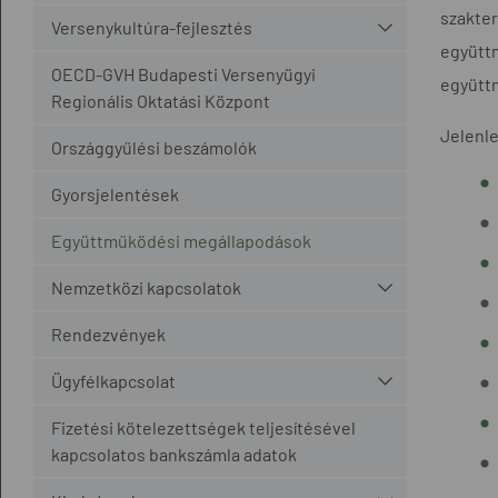
szakte
Versenykultúra-fejlesztés
együtt
OECD-GVH Budapesti Versenyügyi
együtt
Regionális Oktatási Központ
Jelenl
Országgyűlési beszámolók
Gyorsjelentések
Együttműködési megállapodások
Nemzetközi kapcsolatok
Rendezvények
Ügyfélkapcsolat
Fizetési kötelezettségek teljesítésével
kapcsolatos bankszámla adatok