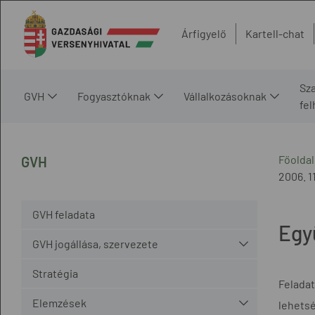
Árfigyelő
Kartell-chat
Sz
GVH
Fogyasztóknak
Vállalkozásoknak
fe
Főoldal
GVH
2006. 11
GVH feladata
Egy
GVH jogállása, szervezete
Stratégia
Felada
Elemzések
lehetsé