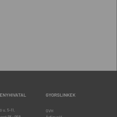
ENYHIVATAL
GYORSLINKEK
 u. 5-11.
GVH
est Pf.: 958
Árfigyelő