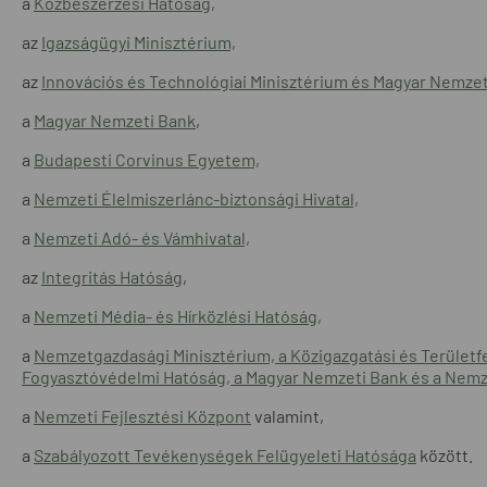
a
Közbeszerzési Hatóság,
az
Igazságügyi Minisztérium,
az
Innovációs és Technológiai Minisztérium és Magyar Nemze
a
Magyar Nemzeti Bank
,
a
Budapesti Corvinus Egyetem,
a
Nemzeti Élelmiszerlánc-biztonsági Hivatal,
a
Nemzeti Adó- és Vámhivatal,
az
Integritás Hatóság
,
a
Nemzeti Média- és Hírközlési Hatóság,
a
Nemzetgazdasági Minisztérium, a Közigazgatási és Területf
Fogyasztóvédelmi Hatóság, a Magyar Nemzeti Bank és a Nemze
a
Nemzeti Fejlesztési Központ
valamint,
a
Szabályozott Tevékenységek Felügyeleti Hatósága
között.