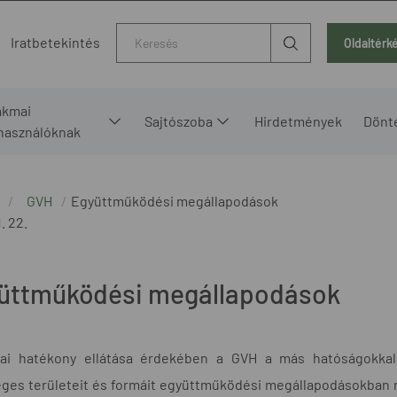
Kereső
Iratbetekintés
Oldaltérk
akmai
Sajtószoba
Hirdetmények
Dönt
lhasználóknak
GVH
Együttműködési megállapodások
. 22.
üttműködési megállapodások
tai hatékony ellátása érdekében a GVH a más hatóságokkal,
ges területeit és formáit együttműködési megállapodásokban re