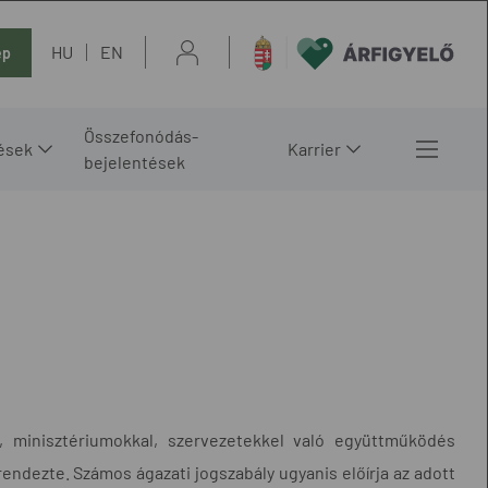
HU
EN
ép
Összefonódás-
ések
Karrier
bejelentések
 minisztériumokkal, szervezetekkel való együttműködés
ndezte. Számos ágazati jogszabály ugyanis előírja az adott