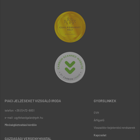
PIACI JELZÉSEKET VIZSGÁLÓ IRODA
GYORSLINKEK
telefon: +36 (1) 472-8851
GVH
e-mail: ugyfelszolgalat@gvh.hu
Árfigyelő
Minőségbiztosítási kérdőív
Visszaélés-bejelentési rendszerek
Kapcsolat
GAZDASÁGI VERSENYHIVATAL