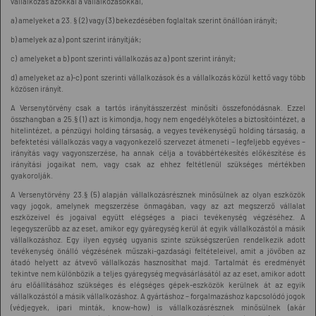
vállalkozás azokkal a vállalkozásokkal,
a) amelyeket a 23. § (2) vagy (3) bekezdésében foglaltak szerint önállóan irányít;
b) amelyek az a) pont szerint irányítják;
c) amelyeket a b) pont szerinti vállalkozás az a) pont szerint irányít;
d) amelyeket az a)-c) pont szerinti vállalkozások és a vállalkozás közül kettő vagy több
közösen irányít.
A Versenytörvény csak a tartós irányításszerzést minősíti összefonódásnak. Ezzel
összhangban a 25.§ (1) azt is kimondja, hogy nem engedélyköteles a biztosítóintézet, a
hitelintézet, a pénzügyi holding társaság, a vegyes tevékenységű holding társaság, a
befektetési vállalkozás vagy a vagyonkezelő szervezet átmeneti – legfeljebb egyéves –
irányítás vagy vagyonszerzése, ha annak célja a továbbértékesítés előkészítése és
irányítási jogaikat nem, vagy csak az ehhez feltétlenül szükséges mértékben
gyakorolják.
A Versenytörvény 23.§ (5) alapján vállalkozásrésznek minősülnek az olyan eszközök
vagy jogok, amelynek megszerzése önmagában, vagy az azt megszerző vállalat
eszközeivel és jogaival együtt elégséges a piaci tevékenység végzéséhez. A
legegyszerűbb az az eset, amikor egy gyáregység kerül át egyik vállalkozástól a másik
vállalkozáshoz. Egy ilyen egység ugyanis szinte szükségszerűen rendelkezik adott
tevékenység önálló végzésének műszaki-gazdasági feltételeivel, amit a jövőben az
átadó helyett az átvevő vállalkozás hasznosíthat majd. Tartalmát és eredményét
tekintve nem különbözik a teljes gyáregység megvásárlásától az az eset, amikor adott
áru előállításához szükséges és elégséges gépek-eszközök kerülnek át az egyik
vállalkozástól a másik vállalkozáshoz. A gyártáshoz – forgalmazáshoz kapcsolódó jogok
(védjegyek, ipari minták, know-how) is vállalkozásrésznek minősülnek (akár