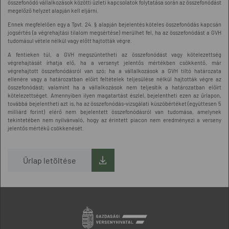
összefonódó vállalkozások közötti üzleti kapcsolatok folytatása során az összefonódást
megelőző helyzet alapján kell eljárni.
Ennek megfelelően egy a Tpvt. 24. § alapján bejelentés köteles összefonódás kapcsán
jogsértés (a végrehajtási tilalom megsértése) merülhet fel, ha az összefonódást a GVH
tudomásul vétele nélkül vagy előtt hajtották végre.
A fentieken túl, a GVH megszüntetheti az összefonódást vagy kötelezettség
végrehajtását írhatja elő, ha a versenyt jelentős mértékben csökkentő, már
végrehajtott összefonódásról van szó; ha a vállalkozások a GVH tiltó határozata
ellenére vagy a határozatban előírt feltételek teljesülése nélkül hajtották végre az
összefonódást; valamint ha a vállalkozások nem teljesítik a határozatban előírt
kötelezettséget. Amennyiben ilyen magatartást észlel, bejelentheti ezen az űrlapon,
továbbá bejelentheti azt is, ha az összefonódás-vizsgálati küszöbértéket (együttesen 5
milliárd forint) elérő nem bejelentett összefonódásról van tudomása, amelynek
tekintetében nem nyilvánvaló, hogy az érintett piacon nem eredményezi a verseny
jelentős mértékű csökkenését.
Űrlap letöltése