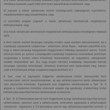
illetőleg a szavazati jogok több mint ötven százalékával rendelkezik, vagy
b) jogosult a másik vállalkozás vezető tisztségviselői többségének kijelölésére,
megválasztására vagy visszahívására, vagy
c) szerződés alapján jogosult a másik vállalkozás döntéseinek meghatározó
befolyásolására, vagy
d) a másik vállalkozás döntéseinek meghatározó befolyásolására ténylegesen képessé
válik.
A fenti esetek mellett tényleges irányítás minden olyan esetben bekövetkezhet, ha a
kisebbségi szavazatok tulajdonosa – valamilyen oknál fogva – reálisan számíthat arra,
hogy a másik társaság közgyűlésén (taggyűlésén) többségi szavazatot szerez. Ennek
jellemző esete az, amikor a legnagyobb kisebbségi tulajdonos részesedése jelentősen
meghaladja a sorban utána következő részesedését, és nagyszámú, szétaprózott
további részesedése van. (Az, hogy milyen mértékű kisebbségi részesedés biztosít
tényleges irányítási lehetőséget, általános érvénnyel nem határozható meg, hanem
csak a körülmények átfogó vizsgálata alapján bírálható el.)
A Tpvt. csak az egymástól független vállalkozások között lebonyolódó fenti
tranzakciókat tekinti összefonódásnak, az egy vállalatcsoporton belüli átalakítások
nem bejelentés kötelesek. Egymástól nem független vállalkozásnak a Tpvt. 15. §
alapján a tulajdonosi–irányítási viszonyok alapján egy gazdasági érdekeltségi körbe
(vállalkozáscsoportba) tartozó vállalkozások minősülnek.
A Tpvt. 15. § (1) bekezdése szerint nem függetlenek az egy vállalkozáscsoportba tartozó
vállalkozások, valamint azok a vállalkozások, amelyeket ugyanazok a vállalkozások
irányítanak. Ugyanezen § (2) bekezdése szerint egy vállalkozáscsoportba tartozik a