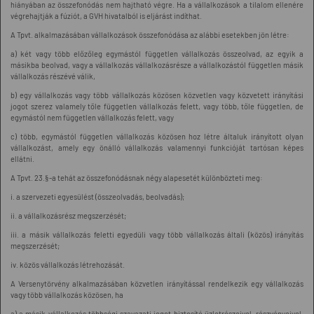
hiányában az összefonódás nem hajtható végre. Ha a vállalkozások a tilalom ellenére
végrehajtják a fúziót, a GVH hivatalból is eljárást indíthat.
A Tpvt. alkalmazásában vállalkozások összefonódása az alábbi esetekben jön létre:
a) két vagy több előzőleg egymástól független vállalkozás összeolvad, az egyik a
másikba beolvad, vagy a vállalkozás vállalkozásrésze a vállalkozástól független másik
vállalkozás részévé válik,
b) egy vállalkozás vagy több vállalkozás közösen közvetlen vagy közvetett irányítási
jogot szerez valamely tőle független vállalkozás felett, vagy több, tőle független, de
egymástól nem független vállalkozás felett, vagy
c) több, egymástól független vállalkozás közösen hoz létre általuk irányított olyan
vállalkozást, amely egy önálló vállalkozás valamennyi funkcióját tartósan képes
ellátni.
A Tpvt. 23.§-a tehát az összefonódásnak négy alapesetét különbözteti meg:
i. a szervezeti egyesülést (összeolvadás, beolvadás);
ii. a vállalkozásrész megszerzését;
iii. a másik vállalkozás feletti egyedüli vagy több vállalkozás általi (közös) irányítás
megszerzését;
iv. közös vállalkozás létrehozását.
A Versenytörvény alkalmazásában közvetlen irányítással rendelkezik egy vállalkozás
vagy több vállalkozás közösen, ha
a) a másik vállalkozás többségi szavazati jogot biztosító üzletrészeivel, részvényeivel,