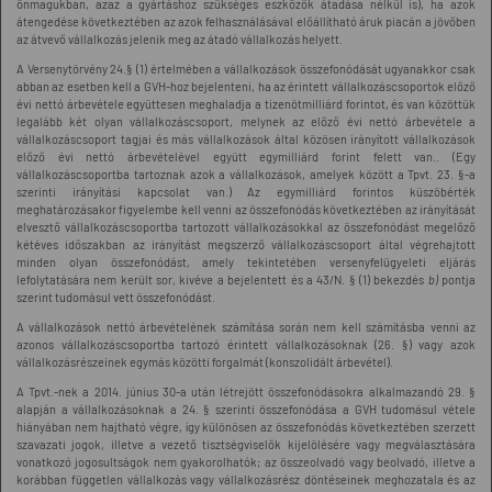
önmagukban, azaz a gyártáshoz szükséges eszközök átadása nélkül is), ha azok
átengedése következtében az azok felhasználásával előállítható áruk piacán a jövőben
az átvevő vállalkozás jelenik meg az átadó vállalkozás helyett.
A Versenytörvény 24.§ (1) értelmében a vállalkozások összefonódását ugyanakkor csak
abban az esetben kell a GVH-hoz bejelenteni, ha az érintett vállalkozáscsoportok előző
évi nettó árbevétele együttesen meghaladja a tizenötmilliárd forintot, és van közöttük
legalább két olyan vállalkozáscsoport, melynek az előző évi nettó árbevétele a
vállalkozáscsoport tagjai és más vállalkozások által közösen irányított vállalkozások
előző évi nettó árbevételével együtt egymilliárd forint felett van.. (Egy
vállalkozáscsoportba tartoznak azok a vállalkozások, amelyek között a Tpvt. 23. §-a
szerinti irányítási kapcsolat van.) Az egymilliárd forintos küszöbérték
meghatározásakor figyelembe kell venni az összefonódás következtében az irányítását
elvesztő vállalkozáscsoportba tartozott vállalkozásokkal az összefonódást megelőző
kétéves időszakban az irányítást megszerző vállalkozáscsoport által végrehajtott
minden olyan összefonódást, amely tekintetében versenyfelügyeleti eljárás
lefolytatására nem került sor, kivéve a bejelentett és a 43/N. § (1) bekezdés
b)
pontja
szerint tudomásul vett összefonódást.
A vállalkozások nettó árbevételének számítása során nem kell számításba venni az
azonos vállalkozáscsoportba tartozó érintett vállalkozásoknak (26. §) vagy azok
vállalkozásrészeinek egymás közötti forgalmát (konszolidált árbevétel).
A Tpvt.-nek a 2014. június 30-a után létrejött összefonódásokra alkalmazandó 29. §
alapján a vállalkozásoknak a 24. § szerinti összefonódása a GVH tudomásul vétele
hiányában nem hajtható végre, így különösen az összefonódás következtében szerzett
szavazati jogok, illetve a vezető tisztségviselők kijelölésére vagy megválasztására
vonatkozó jogosultságok nem gyakorolhatók; az összeolvadó vagy beolvadó, illetve a
korábban független vállalkozás vagy vállalkozásrész döntéseinek meghozatala és az