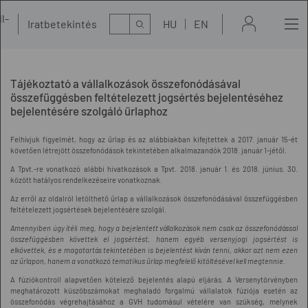
l-
Kereső
Iratbetekintés
HU
EN
t
Tájékoztató a vállalkozások összefonódásával
összefüggésben feltételezett jogsértés bejelentéséhez
bejelentésére szolgáló űrlaphoz
Felhívjuk figyelmét, hogy az űrlap és az alábbiakban kifejtettek a 2017. január 15-ét
követően létrejött összefonódások tekintetében alkalmazandók 2018. január 1-jétől.
A Tpvt.-re vonatkozó alábbi hivatkozások a Tpvt. 2018. január 1. és 2018. június. 30.
között hatályos rendelkezéseire vonatkoznak.
Az erről az oldalról letölthető űrlap a vállalkozások összefonódásával összefüggésben
feltételezett jogsértések bejelentésére szolgál.
Amennyiben úgy ítéli meg, hogy a bejelentett vállalkozások nem csak az összefonódással
összefüggésben követtek el jogsértést, hanem egyéb versenyjogi jogsértést is
elkövettek, és e magatartás tekintetében is bejelentést kíván tenni, akkor azt nem ezen
az űrlapon, hanem a vonatkozó tematikus űrlap megfelelő kitöltésével kell megtennie.
A fúziókontroll alapvetően kötelező bejelentés alapú eljárás. A Versenytörvényben
meghatározott küszöbszámokat meghaladó forgalmú vállalatok fúziója esetén az
összefonódás végrehajtásához a GVH tudomásul vételére van szükség, melynek