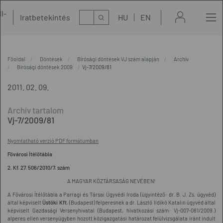
l-
Kereső
Iratbetekintés
HU
EN
t
Főoldal
Döntések
Bírósági döntések VJ szám alapján
Archív
Bírósági döntések 2009
Vj-7/2009/81
2011. 02. 09.
Vj-7/2009/81
Nyomtatható verzió PDF formátumban
Fővárosi Ítélőtábla
2. Kf. 27. 506/2010/7. szám
A MAGYAR KÖZTÁRSASÁG NEVÉBEN!
A Fővárosi Ítélőtábla a Parragi és Társai Ügyvédi Iroda (ügyintéző: dr. B. J. Zs. ügyvéd)
által képviselt
Üstöki Kft.
(Budapest) felperesnek a dr. László Ildikó Katalin ügyvéd által
képviselt Gazdasági Versenyhivatal (Budapest, hivatkozási szám: Vj-007-081/2009.)
alperes ellen versenyügyben hozott közigazgatási határozat felülvizsgálata iránt indult