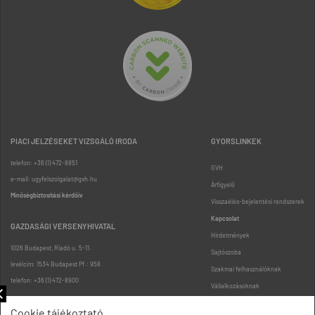
PIACI JELZÉSEKET VIZSGÁLÓ IRODA
GYORSLINKEK
telefon: +36 (1) 472-8851
GVH
e-mail: ugyfelszolgalat@gvh.hu
Árfigyelő
Minőségbiztosítási kérdőív
Visszaélés-bejelentési rendszerek
Kapcsolat
GAZDASÁGI VERSENYHIVATAL
Hirdetmények
1026 Budapest, Riadó u. 5-11.
Sajtószoba
levélcím: 1534 Budapest Pf.: 958
Szakmai felhasználóknak
telefon: +36 (1) 472-8900
Vállalkozásoknak
Fogyasztóknak
Cookie tájékoztató