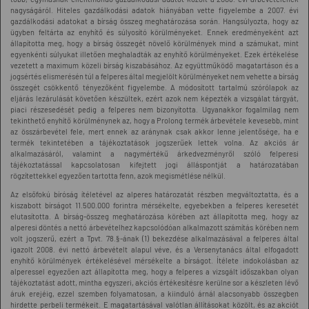
nagyságáról. Hiteles gazdálkodási adatok hiányában vette figyelembe a 2007. évi
gazdálkodási adatokat a bírság összeg meghatározása során. Hangsúlyozta, hogy az
ügyben feltárta az enyhítő és súlyosító körülményeket. Ennek eredményeként azt
állapította meg, hogy a bírság összegét növelő körülmények mind a számukat, mint
egyenkénti súlyukat illetően meghaladták az enyhítő körülményeket. Ezek értékelése
vezetett a maximum közeli bírság kiszabásához. Az együttműködő magatartáson és a
jogsértés elismerésén túl a felperes által megjelölt körülményeket nem vehette a bírság
összegét csökkentő tényezőként figyelembe. A módosított tartalmú szórólapok az
eljárás lezárulását követően készültek, ezért azok nem képezték a vizsgálat tárgyát,
piaci részesedését pedig a felperes nem bizonyította. Ugyanakkor fogalmilag nem
tekinthető enyhítő körülménynek az, hogy a Prolong termék árbevétele kevesebb, mint
az összárbevétel fele, mert ennek az aránynak csak akkor lenne jelentősége, ha e
termék tekintetében a tájékoztatások jogszerűek lettek volna. Az akciós ár
alkalmazásáról, valamint a nagymértékű árkedvezményről szóló felperesi
tájékoztatással kapcsolatosan kifejtett jogi álláspontját a határozatában
rögzítettekkel egyezően tartotta fenn, azok megismétlése nélkül.
Az elsőfokú bíróság ítéletével az alperes határozatát részben megváltoztatta, és a
kiszabott bírságot 11.500.000 forintra mérsékelte, egyebekben a felperes keresetét
elutasította. A bírság-összeg meghatározása körében azt állapította meg, hogy az
alperesi döntés a nettó árbevételhez kapcsolódóan alkalmazott számítás körében nem
volt jogszerű, ezért a Tpvt. 78.§-ának (1) bekezdése alkalmazásával a felperes által
igazolt 2008. évi nettó árbevételt alapul véve, és a Versenytanács által elfogadott
enyhítő körülmények értékelésével mérsékelte a bírságot. Ítélete indokolásban az
alperessel egyezően azt állapította meg, hogy a felperes a vizsgált időszakban olyan
tájékoztatást adott, mintha egyszeri, akciós értékesítésre kerülne sor a készleten lévő
áruk erejéig, ezzel szemben folyamatosan, a kiinduló árnál alacsonyabb összegben
hirdette perbeli termékeit. E magatartásával valótlan állításokat közölt, és az akciót