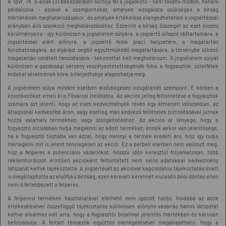
A Tpvt. 78. §-ának (3) bekezdésben sorolja fel a jogalkotó - nem taxatív módon, hanem
példálózva - azokat a szempontokat, amelyek vizsgálata szükséges a bírság
mértékének meghatározásakor, és amelyek értékelése elengedhetetlen a jogsértéssel
arányban álló szankció meghatározásához. Eszerint a bírság összegét az eset összes
körülményeire - így különösen a jogsérelem súlyára, a jogsértő állapot időtartamára, a
jogsértéssel elért előnyre, a jogsértő felek piaci helyzetére, a magatartás
felróhatóságára, az eljárást segítő együttműködő magatartására, a törvénybe ütköző
magatartás ismételt tanúsítására - tekintettel kell meghatározni. A jogsérelem súlyát
különösen a gazdasági verseny veszélyeztetettségének foka, a fogyasztók, üzletfelek
érdekei sérelmének köre, kiterjedtsége alapozhatja meg.
A jogsérelem súlya minden esetben elsődlegesen vizsgálandó szempont. E körben a
következőket emeli ki a Fővárosi Ítélőtábla. Az akciós jelleg feltüntetése a fogyasztók
számára azt jelenti, hogy az eseti kedvezmények révén egy átmeneti időszakban, az
átlagosnál kedvezőbb áron, vagy esetleg más kedvező feltételek biztosításával jutnak
hozzá valamely termékhez, vagy szolgáltatáshoz. Az akciós ár lényege, hogy a
fogyasztó olcsóbban tudja megvenni az adott terméket; ennek akkor van jelentősége,
ha a fogyasztó tisztába van azzal, hogy mennyi a termék eredeti ára, hisz így tudja
mérlegelni mit is jelent ténylegesen az akció. Ez a perbeli esetben nem valósult meg,
hisz a felperes a potenciális vásárlókat, hosszú időn keresztül folyamatosan, több
reklámhordozót érintően akcióként feltüntetett nem valós adatokkal kedvezmény
látszatát keltve tájékoztatta. A jogsértését az akcióval kapcsolatos tájékoztatás miatt
is megállapította az elsőfokú bíróság; ezen kereseti kérelmét elutasító bírói döntés ellen
nem is fellebbezett a felperes.
A felperesi termékek használatával elérhető nem igazolt hatás, továbbá az azok
értékesítésével összefüggő tájékoztatás különösen előnyös vásárlás hamis látszatát
keltve alkalmas volt arra, hogy a fogyasztói bizalmat jelentős mértékben és károsan
befolyásolja. A feltárt tényezők együttes mérlegelésével megállapítható, hogy a