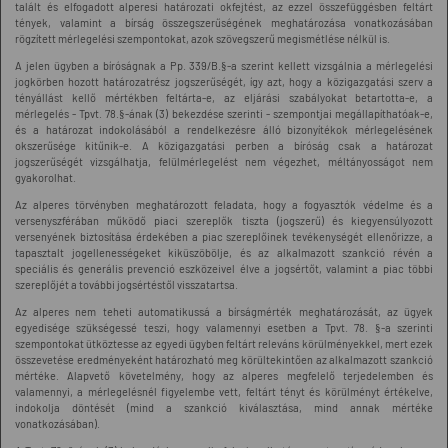
talált és elfogadott alperesi határozati okfejtést, az ezzel összefüggésben feltárt
tények, valamint a bírság összegszerűségének meghatározása vonatkozásában
rögzített mérlegelési szempontokat, azok szövegszerű megismétlése nélkül is.
A jelen ügyben a bíróságnak a Pp. 339/B.§-a szerint kellett vizsgálnia a mérlegelési
jogkörben hozott határozatrész jogszerűségét, így azt, hogy a közigazgatási szerv a
tényállást kellő mértékben feltárta-e, az eljárási szabályokat betartotta-e, a
mérlegelés - Tpvt. 78.§-ának (3) bekezdése szerinti - szempontjai megállapíthatóak-e,
és a határozat indokolásából a rendelkezésre álló bizonyítékok mérlegelésének
okszerűsége kitűnik-e. A közigazgatási perben a bíróság csak a határozat
jogszerűségét vizsgálhatja, felülmérlegelést nem végezhet, méltányosságot nem
gyakorolhat.
Az alperes törvényben meghatározott feladata, hogy a fogyasztók védelme és a
versenyszférában működő piaci szereplők tiszta (jogszerű) és kiegyensúlyozott
versenyének biztosítása érdekében a piac szereplőinek tevékenységét ellenőrizze, a
tapasztalt jogellenességeket kiküszöbölje, és az alkalmazott szankció révén a
speciális és generális prevenció eszközeivel élve a jogsértőt, valamint a piac többi
szereplőjét a további jogsértéstől visszatartsa.
Az alperes nem teheti automatikussá a bírságmérték meghatározását, az ügyek
egyedisége szükségessé teszi, hogy valamennyi esetben a Tpvt. 78. §-a szerinti
szempontokat ütköztesse az egyedi ügyben feltárt releváns körülményekkel, mert ezek
összevetése eredményeként határozható meg körültekintően az alkalmazott szankció
mértéke. Alapvető követelmény, hogy az alperes megfelelő terjedelemben és
valamennyi, a mérlegelésnél figyelembe vett, feltárt tényt és körülményt értékelve,
indokolja döntését (mind a szankció kiválasztása, mind annak mértéke
vonatkozásában).