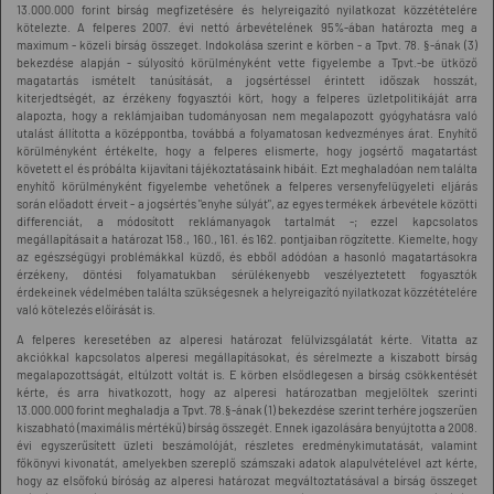
13.000.000 forint bírság megfizetésére és helyreigazító nyilatkozat közzétételére
kötelezte. A felperes 2007. évi nettó árbevételének 95%-ában határozta meg a
maximum - közeli bírság összeget. Indokolása szerint e körben - a Tpvt. 78. §-ának (3)
bekezdése alapján - súlyosító körülményként vette figyelembe a Tpvt.-be ütköző
magatartás ismételt tanúsítását, a jogsértéssel érintett időszak hosszát,
kiterjedtségét, az érzékeny fogyasztói kört, hogy a felperes üzletpolitikáját arra
alapozta, hogy a reklámjaiban tudományosan nem megalapozott gyógyhatásra való
utalást állította a középpontba, továbbá a folyamatosan kedvezményes árat. Enyhítő
körülményként értékelte, hogy a felperes elismerte, hogy jogsértő magatartást
követett el és próbálta kijavítani tájékoztatásaink hibáit. Ezt meghaladóan nem találta
enyhítő körülményként figyelembe vehetőnek a felperes versenyfelügyeleti eljárás
során előadott érveit - a jogsértés "enyhe súlyát", az egyes termékek árbevétele közötti
differenciát, a módosított reklámanyagok tartalmát -; ezzel kapcsolatos
megállapításait a határozat 158., 160., 161. és 162. pontjaiban rögzítette. Kiemelte, hogy
az egészségügyi problémákkal küzdő, és ebből adódóan a hasonló magatartásokra
érzékeny, döntési folyamatukban sérülékenyebb veszélyeztetett fogyasztók
érdekeinek védelmében találta szükségesnek a helyreigazító nyilatkozat közzétételére
való kötelezés előírását is.
A felperes keresetében az alperesi határozat felülvizsgálatát kérte. Vitatta az
akciókkal kapcsolatos alperesi megállapításokat, és sérelmezte a kiszabott bírság
megalapozottságát, eltúlzott voltát is. E körben elsődlegesen a bírság csökkentését
kérte, és arra hivatkozott, hogy az alperesi határozatban megjelöltek szerinti
13.000.000 forint meghaladja a Tpvt. 78.§-ának (1) bekezdése szerint terhére jogszerűen
kiszabható (maximális mértékű) bírság összegét. Ennek igazolására benyújtotta a 2008.
évi egyszerűsített üzleti beszámolóját, részletes eredménykimutatását, valamint
főkönyvi kivonatát, amelyekben szereplő számszaki adatok alapulvételével azt kérte,
hogy az elsőfokú bíróság az alperesi határozat megváltoztatásával a bírság összeget