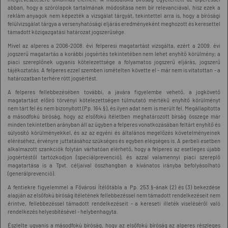
abban, hogy a szórólapok tartalmának módosítása nem bír relevanciával, hisz ezek a
reklám anyagok nem képezték a vizsgálat tárgyát, tekintettel arra is, hogy a bírósági
felülvizsgálat tárgya a versenyhatósági eljárás eredményeként meghozott és keresettel
támadott közigazgatási határozat jogszerűsége.
Mivel az alperes a 2006-2008. évi felperesi magatartást vizsgálta, ezért a 2009. évi
jogszerű magatartás a korábbi jogsértés tekintetében nem lehet enyhítő körülmény; a
piaci szereplőnek ugyanis kötelezettsége a folyamatos jogszerű eljárás, jogszerű
tájékoztatás. A felperes ezzel szemben ismételten követte el - már nem is vitatottan - a
határozatban terhére rótt jogsértést.
A felperes fellebbezésében további, a javára figyelembe vehető, a jogkövető
magatartást előíró törvényi kötelezettségen túlmutató mértékű enyhítő körülményt
nem tárt fel és nem bizonyított (Pp. 164.§), és ilyen adat nem is merült fel. Megállapította
a másodfokú bíróság, hogy az elsőfokú ítéletben meghatározott bírság összege már
minden tekintetben arányban áll az ügyben a felperes vonatkozásában feltárt enyhítő és
súlyosító körülményekkel, és az az egyéni és általános megelőzés követelményeinek
eléréséhez, érvényre juttatásához szükséges és egyben elégséges is. A perbeli esetben
alkalmazott szankciók folytán várhatóan elérhető, hogy a felperes az esetleges újabb
jogsértéstől tartózkodjon (speciálprevenció), és azzal valamennyi piaci szereplő
magatartása is a Tpvt. céljaival összhangban a kívánatos irányba befolyásolható
(generálprevenció).
A fentiekre figyelemmel a Fővárosi Ítélőtábla a Pp. 253.§-ának (2) és (3) bekezdése
alapján az elsőfokú bíróság ítéletének fellebbezéssel nem támadott rendelkezéseit nem
érintve, fellebbezéssel támadott rendelkezéseit - a kereseti illeték viseléséről való
rendelkezés helyesbítésével - helybenhagyta.
Észlelte ugyanis a másodfokú bíróság, hogy az elsőfokú bíróság az alperes részleges