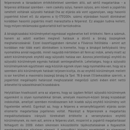
felperesnek a társadalom értékítéletével szemben álló, azt sértő magatartása - a
felperesi állítással szemben - nem csekély súlyú, hanem súlyos, ami növeli a jogsértés
ismételt voltának súlyosító hatását (ha az eljárás alá vont ugyanolyan, vagy hasonló
jogsértést követ el). Az alperes a Vj-177/2004. számú eljárásban hozott döntésével
korábban hasonló jogsértés miatt marasztalta a felperest. Ez alapján tudnia kellett,
hogy milyen reklámozási gyakorlattól kell tartózkodnia.
A bírságkiszabási körülményeket egymással egybevetve kell értékelni. Nem a számuk,
hanem az adott esetben meglevő hatásuk a döntő a bírság összegének
meghatározásánál. Ezzel összefüggésben rámutat a Fővárosi Ítélőtábla - amint azt
korábban már több eseti döntésében is kiemelte, hogy a bírságot befolyásoló tény
nyomatéka annál nagyobb, minél nagyobb mértékben áll fenn az indok, amely miatt az
adott körülménynek enyhítő vagy súlyosító hatása van. Azonos jelentőségű enyhítő és
súlyosító körülmények egymás hatását semlegesíthetik. Lehetséges, hogy a súlyosító
körülményeknek együttesen vagy közülük egynek olyan nagy nyomatéka van, hogy az a
szemben álló körülmények hatását teljesen kioltja, és az enyhítő körülmények mellett
is sor kerülhet a maximális összegű bírság (a Tpvt. 78.§-ának (1) bekezdése szerinti, a
jogsértést megállapító határozat meghozatalát megelőző üzleti évben elért nettó
árbevétel tíz százalékának) kiszabására.
Helytállóan hivatkozott arra az alperes, hogy az ügyben feltárt súlyosító körülmények
egyenként is olyan nyomatékkal bírnak, amelyek maximum-közeli bírság kiszabását
indokolták, amellyel szemben mindösszesen két kisebb súlyú enyhítő körülmény volt
figyelembe vehető. Egyrészt az, hogy a felperes a versenyfelügyeleti eljárás során
elismerte magatartása jogellenes voltát. Másrészt a felperesnek a magatartás
megváltoztatására irányuló törekvését értékelte a versenytanács enyhítő
körülménynek, és nem azt, amire a felperes utalt, miszerint a jogsértő magatartással
felhagyott és 2009. évben sikeresen kiküszöbölte tájékoztatásának a fogyasztók
megtévesztésére alkalmas elemeit. A másodfokú bíróság egyetértett az alperessel