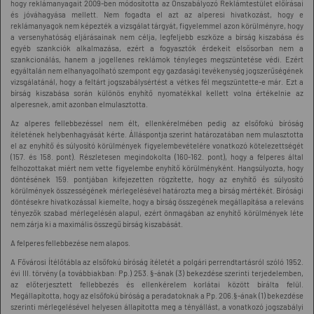
hogy reklámanyagait 2009-ben módosította az Önszabályozó Reklámtestület előírásai
és jóváhagyása mellett. Nem fogadta el azt az alperesi hivatkozást, hogy e
reklámanyagok nem képezték a vizsgálat tárgyát, figyelemmel azon körülményre, hogy
a versenyhatóság eljárásainak nem célja, legfeljebb eszköze a bírság kiszabása és
egyéb szankciók alkalmazása, ezért a fogyasztók érdekeit elsősorban nem a
szankcionálás, hanem a jogellenes reklámok tényleges megszüntetése védi. Ezért
egyáltalán nem elhanyagolható szempont egy gazdasági tevékenység jogszerűségének
vizsgálatánál, hogy a feltárt jogszabálysértést a vétkes fél megszüntette-e már. Ezt a
bírság kiszabása során különös enyhítő nyomatékkal kellett volna értékelnie az
alperesnek, amit azonban elmulasztotta.
Az alperes fellebbezéssel nem élt, ellenkérelmében pedig az elsőfokú bíróság
ítéletének helybenhagyását kérte. Álláspontja szerint határozatában nem mulasztotta
el az enyhítő és súlyosító körülmények figyelembevételére vonatkozó kötelezettségét
(157. és 158. pont). Részletesen megindokolta (160-162. pont), hogy a felperes által
felhozottakat miért nem vette figyelembe enyhítő körülményként. Hangsúlyozta, hogy
döntésének 159. pontjában kifejezetten rögzítette, hogy az enyhítő és súlyosító
körülmények összességének mérlegelésével határozta meg a bírság mértékét. Bírósági
döntésekre hivatkozással kiemelte, hogy a bírság összegének megállapítása a releváns
tényezők szabad mérlegelésén alapul, ezért önmagában az enyhítő körülmények léte
nem zárja ki a maximális összegű bírság kiszabását.
A felperes fellebbezése nem alapos.
A Fővárosi Ítélőtábla az elsőfokú bíróság ítéletét a polgári perrendtartásról szóló 1952.
évi III. törvény (a továbbiakban: Pp.) 253. §-ának (3) bekezdése szerinti terjedelemben,
az előterjesztett fellebbezés és ellenkérelem korlátai között bírálta felül.
Megállapította, hogy az elsőfokú bíróság a peradatoknak a Pp. 206.§-ának (1) bekezdése
szerinti mérlegelésével helyesen állapította meg a tényállást, a vonatkozó jogszabályi