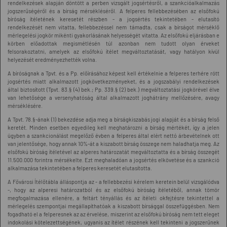
rendelkezések alapján döntött a perben vizsgált jogsértésről, a szankcióalkalmazás
jogszerűségéről és a bírság mérsékléséről. A felperes fellebbezésében az elsőfokú
bíróság ítéletének keresetét részben - a jogsértés tekintetében - elutasító
rendelkezését nem vitatta, fellebbezéssel nem támadta, csak a bírságot mérséklő
mérlegelési jogkör mikénti gyakorlásának helyességét vitatta. Az elsőfokú eljárásban e
körben előadottak megismétlésén túl azonban nem tudott olyan érveket
felsorakoztatni, amelyek az elsőfokú ítélet megváltoztatását, vagy hatályon kívül
helyezését eredményezhették volna.
A bíróságnak a Tpvt. és a Pp. előírásához képest kell értékelnie a felperes terhére rótt
jogsértés miatt alkalmazott jogkövetkezményeket, és a jogszabályi rendelkezések
által biztosított (Tpvt. 83.§ (4) bek.; Pp. 339.§ (2) bek.) megváltoztatási jogkörével élve
van lehetősége a versenyhatóság által alkalmazott joghátrány mellőzésére, avagy
mérséklésére.
A Tpvt. 78.§-ának (1) bekezdése adja meg a bírságkiszabás jogi alapját és a bírság felső
keretét. Minden esetben egyedileg kell meghatározni a bírság mértékét, így a jelen
ügyben a szankcionálást megelőző évben a felperes által elért nettó árbevételnek ott
van jelentősége, hogy annak 10%-át a kiszabott bírság összege nem haladhatja meg. Az
elsőfokú bíróság ítéletével az alperes határozatát megváltoztatta és a bírság összegét
11.500.000 forintra mérsékelte. Ezt meghaladóan a jogsértés elkövetése és a szankció
alkalmazása tekintetében a felperes keresetét elutasította.
A Fővárosi Ítélőtábla álláspontja az - a fellebbezési kérelem keretein belül vizsgálódva
-, hogy az alperesi határozatból és az elsőfokú bíróság ítéletéből, annak tömör
megfogalmazása ellenére, a feltárt tényállás és az ítéleti okfejtésre tekintettel a
mérlegelés szempontjai megállapíthatóak a kiszabott bírsággal összefüggésben. Nem
fogadható el a felperesnek az az érvelése, miszerint az elsőfokú bíróság nem tett eleget
indokolási kötelezettségének, ugyanis az ítélet részének kell tekinteni a jogszerűnek