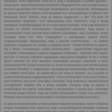
mérsékelje. Kérte figyelembe venni azt is, hogy a ténylegesen a külföldi gyártótól -
hosszú távra - kapott kedvezményt biztosította a fogyasztók felé, ezért az alperesnek az
akcióval kapcsolatban tett határozati megállapításai nem helytállóak. Másodlagosan
az alperesi határozat hatályon kívül helyezését és a versenyhatóság új eljárásra való
kötelezését kérte. Állította, hogy az alperes megsértette a Tpvt. 78.§-ának (3)
bekezdésében foglaltakat, mert határozatában nem részletezte, hogy a bírság
összegének meghatározásakor mit és milyen súllyal mérlegelt, mivel csak felsorolta a
súlyosító és enyhítő körülményeket. Elmulasztotta bemutatni, hogy ezeket a
körülményeket milyen okoknál fogva értékelte súlyosabban, vagy enyhébben, ennek
hiányában pedig nem lehet megállapítani a mérlegelésen alapuló döntés
megalapozottságát. Hangsúlyozta, hogy a súlyosító körülményeket - az ismételt
jogsértést, a fogyasztói kör jellegét, a jogsértés súlyát - tévesen értékelte az alperes,
míg a feltárt nyomatékosan enyhítő körülményeket - együttműködő magatartás,
szórólapok módosításával a jogsértő magatartás befejezése - figyelmen kívül hagyta,
akárcsak a releváns árbevétel nagyságával kapcsolatos előadását és az e körben
igazolt adatokat (az Aloe Vera/Noni termékekből származó árbevétele a teljes
árbevételének 50%-a alatti részét teszi ki). Ennek következtében a két termékcsaládra
vonatkozó árbevételt a magatartások súlyosságának különbözősége miatt az alperes
nem adhatta volna össze. Az alperes akkor járt volna el helyesen, ha a súlyosító és
enyhítő körülményeket magatartásonként, illetve termékenként külön-külön értékeli,
mert mindezek után jutott volna abba a helyzetbe, hogy valamennyi releváns tényező
mérlegelésével állapítsa meg a bírság összegét. Hiányolta, hogy az alperes a
rendelkezésre álló adatok ismeretében is elmulasztotta a pontos piaci részesedés
felmérését annak ellenére, hogy azt enyhítő körülményként kellett volna értékelnie.
Mindezek miatt az alperes határozatából a mérlegelés okszerűsége sem tűnik ki.
Az alperes ellenkérelmében a határozatában foglaltak fenntartása mellett a felperesi
kereset elutasítását kérte. Utalt arra, hogy a versenyfelügyeleti eljárásban a felperes
több, egymásnak ellentmondó gazdálkodási adatot közölt a 2008. évi árbevételének