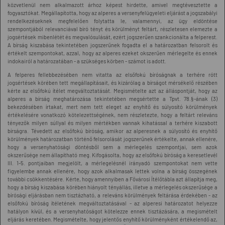
közvetlenül nem alkalmazott árhoz képest hirdette, amivel megtévesztette a
fogyasztókat. Megállapította, hogy az alperes a versenyfelügyeleti eljárást a jogszabályi
rendelkezéseknek megfelelően folytatta le, valamennyi, az ügy eldöntése
szempontjából relevanciával bíró tényt és körülményt feltárt, részletesen elemezte a
jogsértések mibenlétét és megvalósulását, ezért jogszerűen szankcionálta a felperest.
A bírság kiszabása tekintetében jogszerűnek fogadta el a határozatban felsorolt és
értékelt szempontokat, azzal, hogy az alperes ezeket okszerűen mérlegelte és ennek
indokairól a határozatában - a szükséges körben - számot is adott.
A felperes fellebbezésében nem vitatta az elsőfokú bíróságnak a terhére rótt
jogsértések körében tett megállapításait, és kizárólag a bírságot mérsékelő részében
kérte az elsőfokú ítélet megváltoztatását. Megismételte azt az álláspontját, hogy az
alperes a bírság meghatározása tekintetében megsértette a Tpvt. 78.§-ának (3)
bekezdésében írtakat, mert nem tett eleget az enyhítő és súlyosító körülmények
értékelésére vonatkozó kötelezettségének, nem részletezte, hogy a feltárt releváns
tényezők milyen súllyal és milyen mértékben vannak kihatással a terhére kiszabott
bírságra. Tévedett az elsőfokú bíróság, amikor az alperesnek a súlyosító és enyhítő
körülmények határozatban történő felsorolását jogszerűnek értékelte, annak ellenére,
hogy a versenyhatósági döntésből sem a mérlegelés szempontjai, sem azok
okszerűsége nem állapítható meg. Kifogásolta, hogy az elsőfokú bíróság a keresetlevél
III. 1-5. pontjaiban megjelölt, a mérlegelésnél irányadó szempontokat nem vette
figyelembe annak ellenére, hogy azok alkalmasak lettek volna a bírság összegének
további csökkentésére. Kérte, hogy amennyiben a Fővárosi Ítélőtábla azt állapítja meg,
hogy a bírság kiszabása körében hiányolt tényállás, illetve a mérlegelés okszerűsége a
bírósági eljárásban nem tisztázható, a releváns körülmények feltárása érdekében - az
elsőfokú bíróság ítéletének megváltoztatásával - az alperesi határozatot helyezze
hatályon kívül, és a versenyhatóságot kötelezze ennek tisztázására, a megismételt
eljárás keretében. Megismételte, hogy jelentős enyhítő körülményként értékelendő az,