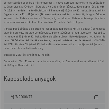
pernyertessége ellenére arról rendelkezett, hogy a kereseti illetéket teljes egészében
az állam viseli. A Fővárosi Ítélőtábla a Pp. 253.§-ának (3) bekezdése alapján és a 6/1986.
(VI.26.) IM rendelet (a továbbiakban: IM rendelet) 13.§-ának (2) bekezdése szerint -
figyelemmel a Pp. 81.§-ának (1) bekezdésére - akként határozott, hogy a felperes
kereseti részilleték viselésére köteles, míg az alperes illetékmentessége folytán a
fennmaradó részilletéket az állam viseli az IM rendelet 14.§-a alapján.
A másodfokú bíróság a sikertelenül fellebbező felperest a Pp. 78.§-ának (1) bekezdése
alapján kötelezte az alperes másodfokú perköltségének a megfizetésére, továbbá az
IM. rendelet 13.§-ának (2) bekezdése alapján a tárgyi illetékfeljegyzési jog folytán le
nem rótt fellebbezési illeték viselésére, melynek mértékét az illetékekről szóló 1990.
évi XCIII. törvény 39.§-ának (3) bekezdés - alkalmazandó - c) pontja és 46.§-ának (1)
bekezdése alapján határozta meg.
Budapest, 2010. évi január hó 12. napján
Borsainé dr. Tóth Erzsébet sk. a tanács elnöke, dr. Bacsa Andrea sk. előadó bíró dr.
Vitál-Eigner Beáta sk. bíró
Kapcsolódó anyagok
Vj-7/2009/77