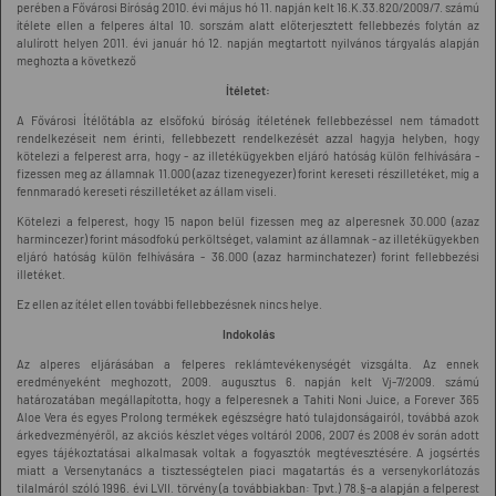
perében a Fővárosi Bíróság 2010. évi május hó 11. napján kelt 16.K.33.820/2009/7. számú
ítélete ellen a felperes által 10. sorszám alatt előterjesztett fellebbezés folytán az
alulírott helyen 2011. évi január hó 12. napján megtartott nyilvános tárgyalás alapján
meghozta a következő
Ítéletet:
A Fővárosi Ítélőtábla az elsőfokú bíróság ítéletének fellebbezéssel nem támadott
rendelkezéseit nem érinti, fellebbezett rendelkezését azzal hagyja helyben, hogy
kötelezi a felperest arra, hogy - az illetékügyekben eljáró hatóság külön felhívására -
fizessen meg az államnak 11.000 (azaz tizenegyezer) forint kereseti részilletéket, míg a
fennmaradó kereseti részilletéket az állam viseli.
Kötelezi a felperest, hogy 15 napon belül fizessen meg az alperesnek 30.000 (azaz
harmincezer) forint másodfokú perköltséget, valamint az államnak - az illetékügyekben
eljáró hatóság külön felhívására - 36.000 (azaz harminchatezer) forint fellebbezési
illetéket.
Ez ellen az ítélet ellen további fellebbezésnek nincs helye.
Indokolás
Az alperes eljárásában a felperes reklámtevékenységét vizsgálta. Az ennek
eredményeként meghozott, 2009. augusztus 6. napján kelt Vj-7/2009. számú
határozatában megállapította, hogy a felperesnek a Tahiti Noni Juice, a Forever 365
Aloe Vera és egyes Prolong termékek egészségre ható tulajdonságairól, továbbá azok
árkedvezményéről, az akciós készlet véges voltáról 2006, 2007 és 2008 év során adott
egyes tájékoztatásai alkalmasak voltak a fogyasztók megtévesztésére. A jogsértés
miatt a Versenytanács a tisztességtelen piaci magatartás és a versenykorlátozás
tilalmáról szóló 1996. évi LVII. törvény (a továbbiakban: Tpvt.) 78.§-a alapján a felperest