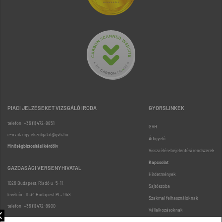
PIACI JELZÉSEKET VIZSGÁLÓ IRODA
GYORSLINKEK
telefon: +36 (1) 472-8851
GVH
e-mail: ugyfelszolgalat@gvh.hu
Árfigyelő
Minőségbiztosítási kérdőív
Visszaélés-bejelentési rendszerek
Kapcsolat
GAZDASÁGI VERSENYHIVATAL
Hirdetmények
1026 Budapest, Riadó u. 5-11.
Sajtószoba
levélcím: 1534 Budapest Pf.: 958
Szakmai felhasználóknak
telefon: +36 (1) 472-8900
Vállalkozásoknak
Fogyasztóknak