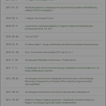
2017. 04. 27
Műhelybeszélgetés a Gazdasági Versenyhivatal társadalmi közfelelősség
vállalás (PSR) stratégiájáról
2016. 06. 14
I. Magyar Versenyjogi Fórum
2016. 02. 17
Jogtörténeti műhelybeszélgetés a magyarországi kartellszabályozás
történetéről (2016. 03. 09.)
2015. 08. 06
"Nyitott GVH"
2015. 04. 15
Ki felel a végén? - avagy a kőkemény kartellek büntetőjogi következményei
2015. 04. 09
Tpvt. Kommentár bemutatója (2015. április 14.)
2014. 11. 26
Versenyjogi Megfelelés Konferencia - Prezentációk
2014. 11. 11
A Gazdasági Versenyhivatal Versenyjogi megfelelés konferenciája a kis- és
középvállalkozások számára
2014. 06. 25
Versenyjogi konferencia a Gazdasági Versenyhivatal, a Károli Gáspár
Református Egyetem és a Pázmány Péter Katolikus Egyetem közös
szervezésében
2014. 06. 04
Versenyjogi konferencia a Versenytörvény aktuális változásairól
2014. 03. 05
Meghívó a Magyar Védjegy Egyesület, a Gazdasági Versenyhivatal és a
Magyar Versenyjogi Egyesület közös rendezvényére