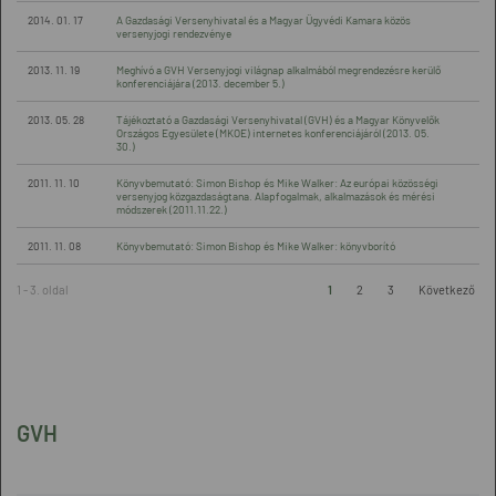
2014. 01. 17
A Gazdasági Versenyhivatal és a Magyar Ügyvédi Kamara közös
versenyjogi rendezvénye
2013. 11. 19
Meghívó a GVH Versenyjogi világnap alkalmából megrendezésre kerülő
konferenciájára (2013. december 5.)
2013. 05. 28
Tájékoztató a Gazdasági Versenyhivatal (GVH) és a Magyar Könyvelők
Országos Egyesülete (MKOE) internetes konferenciájáról (2013. 05.
30.)
2011. 11. 10
Könyvbemutató: Simon Bishop és Mike Walker: Az európai közösségi
versenyjog közgazdaságtana. Alapfogalmak, alkalmazások és mérési
módszerek (2011.11.22.)
2011. 11. 08
Könyvbemutató: Simon Bishop és Mike Walker: könyvborító
1 - 3. oldal
1
2
3
Következő
GVH