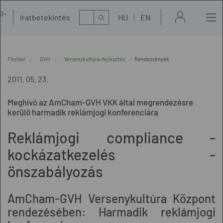
l-
Kereső
Iratbetekintés
HU
EN
t
Főoldal
GVH
Versenykultúra-fejlesztés
Rendezvények
2011. 05. 23.
Meghívó az AmCham-GVH VKK által megrendezésre
kerülő harmadik reklámjogi konferenciára
Reklámjogi compliance -
kockázatkezelés -
önszabályozás
AmCham-GVH Versenykultúra Központ
rendezésében: Harmadik reklámjogi