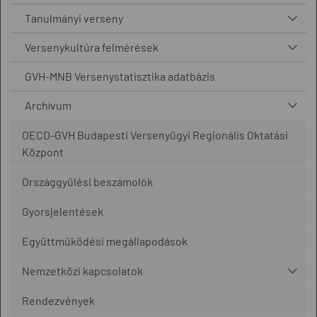
Tanulmányi verseny
Versenykultúra felmérések
GVH-MNB Versenystatisztika adatbázis
Archívum
OECD-GVH Budapesti Versenyügyi Regionális Oktatási
Központ
Országgyűlési beszámolók
Gyorsjelentések
Együttműködési megállapodások
Nemzetközi kapcsolatok
Rendezvények