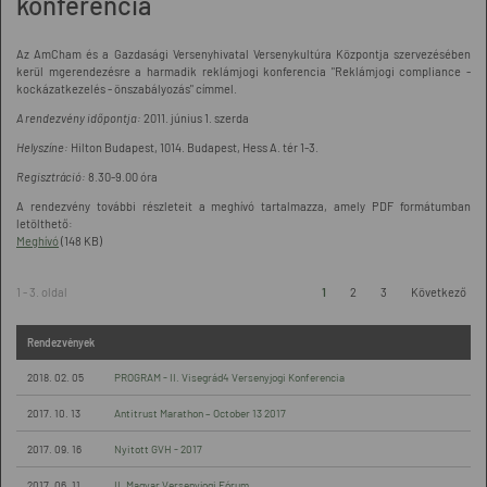
konferencia
Az AmCham és a Gazdasági Versenyhivatal Versenykultúra Központja szervezésében
kerül mgerendezésre a harmadik reklámjogi konferencia "Reklámjogi compliance -
kockázatkezelés - önszabályozás" címmel.
A rendezvény időpontja:
2011. június 1. szerda
Helyszíne:
Hilton Budapest, 1014. Budapest, Hess A. tér 1-3.
Regisztráció:
8.30-9.00 óra
A rendezvény további részleteit a meghívó tartalmazza, amely PDF formátumban
letölthető:
Meghívó
(148 KB)
1 - 3. oldal
1
2
3
Következő
Rendezvények
2018. 02. 05
PROGRAM - II. Visegrád4 Versenyjogi Konferencia
2017. 10. 13
Antitrust Marathon – October 13 2017
2017. 09. 16
Nyitott GVH - 2017
2017. 06. 11
II. Magyar Versenyjogi Fórum