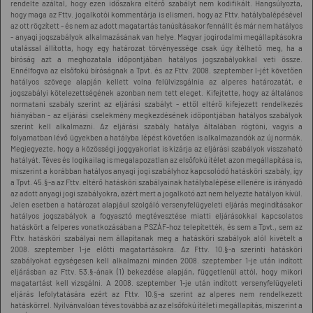
rendelte azáltal, hogy ezen időszakra eltérő szabályt nem kodifikált. Hangsúlyozta,
hogy maga az Fttv. jogalkotói kommentárja is elismeri, hogy az Fttv. hatálybalépésével
az ott rögzített - és nem az adott magatartás tanúsításakor fennállt és már nem hatályos
- anyagi jogszabályok alkalmazásának van helye. Magyar jogirodalmi megállapításokra
utalással állította, hogy egy határozat törvényessége csak úgy ítélhető meg, ha a
bíróság azt a meghozatala időpontjában hatályos jogszabályokkal veti össze.
Ennélfogva az elsőfokú bíróságnak a Tpvt. és az Fttv. 2008. szeptember l-jét követően
hatályos szövege alapján kellett volna felülvizsgálnia az alperes határozatát, e
jogszabályi kötelezettségének azonban nem tett eleget. Kifejtette, hogy az általános
normatani szabály szerint az eljárási szabályt - ettől eltérő kifejezett rendelkezés
hiányában - az eljárási cselekmény megkezdésének időpontjában hatályos szabályok
szerint kell alkalmazni. Az eljárási szabály hatálya általában rögtöni, vagyis a
folyamatban lévő ügyekben a hatályba lépést követően is alkalmazandók az új normák.
Megjegyezte, hogy a közösségi joggyakorlat is kizárja az eljárási szabályok visszaható
hatályát. Téves és logikailag is megalapozatlan az elsőfokú ítélet azon megállapítása is,
miszerint a korábban hatályos anyagi jogi szabályhoz kapcsolódó hatásköri szabály, így
a Tpvt. 45.§-a az Fttv. eltérő hatásköri szabályainak hatálybalépése ellenére is irányadó
az adott anyagi jogi szabályokra, azért mert a jogalkotó azt nem helyezte hatályon kívül.
Jelen esetben a határozat alapjául szolgáló versenyfelügyeleti eljárás megindításakor
hatályos jogszabályok a fogyasztó megtévesztése miatti eljárásokkal kapcsolatos
hatáskört a felperes vonatkozásában a PSZÁF-hoz telepítették, és sem a Tpvt., sem az
Fttv. hatásköri szabályai nem állapítanak meg a hatásköri szabályok alól kivételt a
2008. szeptember 1-je előtti magatartásokra. Az Fttv. 10.§-a szerinti hatásköri
szabályokat egységesen kell alkalmazni minden 2008. szeptember 1-je után indított
eljárásban az Fttv. 53.§-ának (1) bekezdése alapján, függetlenül attól, hogy mikori
magatartást kell vizsgálni. A 2008. szeptember 1-je után indított versenyfelügyeleti
eljárás lefolytatására ezért az Fttv. 10.§-a szerint az alperes nem rendelkezett
hatáskörrel. Nyilvánvalóan téves továbbá az az elsőfokú ítéleti megállapítás, miszerint a