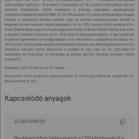
időpontjában hatályos - 39.§-ának (1) bekezdése és 46.§-ának (1) bekezdése szerinti
mértékű fellebbezési illeték viselésére a bírósági eljárásban alkalmazandó
költségmentességről szóló 6/1986. (VI.26.) IM rendelet 13.§-ának (2) bekezdése alapján
köteles. A másodfokú bíróság észlelte, hogy az elsőfokú bíróság tévesen döntött a
felperest terhelő kereseti illeték összegéről. Az Itv. 2010. január l-jétől hatályos 43.§-
ának (3) bekezdése ugyanis a versenyügyeket kivette a tételes illeték hatálya alól, ezért
a kereseti illetéket helyesen az Itv. 39.§-ának (1) bekezdése alapján, a per tárgyának
értékére figyelemmel kell megállapítani. Erre tekintettel a másodfokú bíróság a Pp.
253.§-ának (3) bekezdése alapján a fellebbezési kérelem és a fellebbezési ellenkérelem
korlátaira tekintet nélkül határozott a további le nem rótt, az ltv. 39.§-ának (1)
bekezdése és 42.§-ának (1) bekezdés a) pontja szerinti mértékű kereseti illeték
viseléséről.
Budapest, 2011. évi február hó 23. napján
Borsainé dr. Tóth Erzsébet sk. a tanács elnöke, dr. Vitál-Eigner Beáta sk. előadó bíró, dr.
Bacsa Andrea sk. bíró
Kapcsolódó anyagok
Vj-58/2009/28
Megtévesztően tájékoztatott a CDO kötvényekről a