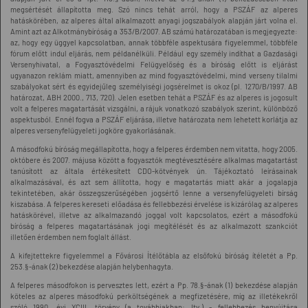
megsértését állapította meg. Szó nincs tehát arról, hogy a PSZÁF az alperes
hatáskörében, az alperes által alkalmazott anyagi jogszabályok alapján járt volna el.
Amint azt az Alkotmánybíróság a 353/B/2007. AB számú határozatában is megjegyezte:
az, hogy egy üggyel kapcsolatban, annak többféle aspektusára figyelemmel, többféle
fórum előtt indul eljárás, nem példanélküli. Például egy személy indíthat a Gazdasági
Versenyhivatal, a Fogyasztóvédelmi Felügyelőség és a bíróság előtt is eljárást
ugyanazon reklám miatt, amennyiben az mind fogyasztóvédelmi, mind verseny tilalmi
szabályokat sért és egyidejűleg személyiségi jogsérelmet is okoz (pl. 1270/B/1997. AB
határozat, ABH 2000., 713, 720). Jelen esetben tehát a PSZÁF és az alperes is jogosult
volt a felperes magatartását vizsgálni, a rájuk vonatkozó szabályok szerint, különböző
aspektusból. Ennél fogva a PSZÁF eljárása, illetve határozata nem lehetett korlátja az
alperes versenyfelügyeleti jogköre gyakorlásának.
A másodfokú bíróság megállapította, hogy a felperes érdemben nem vitatta, hogy 2005.
októbere és 2007. májusa között a fogyasztók megtévesztésére alkalmas magatartást
tanúsított az általa értékesített CDO-kötvények ún. Tájékoztató leírásainak
alkalmazásával, és azt sem állította, hogy e magatartás miatt akár a jogalapja
tekintetében, akár összegszerűségében jogsértő lenne a versenyfelügyeleti bírság
kiszabása. A felperes kereseti előadása és fellebbezési érvelése is kizárólag az alperes
hatáskörével, illetve az alkalmazandó joggal volt kapcsolatos, ezért a másodfokú
bíróság a felperes magatartásának jogi megítélését és az alkalmazott szankciót
illetően érdemben nem foglalt állást.
A kifejtettekre figyelemmel a Fővárosi Ítélőtábla az elsőfokú bíróság ítéletét a Pp.
253.§-ának (2) bekezdése alapján helybenhagyta.
A felperes másodfokon is pervesztes lett, ezért a Pp. 78.§-ának (1) bekezdése alapján
köteles az alperes másodfokú perköltségének a megfizetésére, míg az illetékekről
szóló 1990. évi XCIII. törvény (a továbbiakban: Itv.) - fellebbezés benyújtása