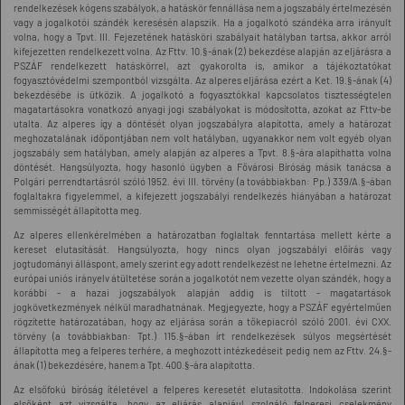
rendelkezések kógens szabályok, a hatáskör fennállása nem a jogszabály értelmezésén
vagy a jogalkotói szándék keresésén alapszik. Ha a jogalkotó szándéka arra irányult
volna, hogy a Tpvt. III. Fejezetének hatásköri szabályait hatályban tartsa, akkor arról
kifejezetten rendelkezett volna. Az Fttv. 10.§-ának (2) bekezdése alapján az eljárásra a
PSZÁF rendelkezett hatáskörrel, azt gyakorolta is, amikor a tájékoztatókat
fogyasztóvédelmi szempontból vizsgálta. Az alperes eljárása ezért a Ket. 19.§-ának (4)
bekezdésébe is ütközik. A jogalkotó a fogyasztókkal kapcsolatos tisztességtelen
magatartásokra vonatkozó anyagi jogi szabályokat is módosította, azokat az Fttv-be
utalta. Az alperes így a döntését olyan jogszabályra alapította, amely a határozat
meghozatalának időpontjában nem volt hatályban, ugyanakkor nem volt egyéb olyan
jogszabály sem hatályban, amely alapján az alperes a Tpvt. 8.§-ára alapíthatta volna
döntését. Hangsúlyozta, hogy hasonló ügyben a Fővárosi Bíróság másik tanácsa a
Polgári perrendtartásról szóló 1952. évi III. törvény (a továbbiakban: Pp.) 339/A.§-ában
foglaltakra figyelemmel, a kifejezett jogszabályi rendelkezés hiányában a határozat
semmisségét állapította meg.
Az alperes ellenkérelmében a határozatban foglaltak fenntartása mellett kérte a
kereset elutasítását. Hangsúlyozta, hogy nincs olyan jogszabályi előírás vagy
jogtudományi álláspont, amely szerint egy adott rendelkezést ne lehetne értelmezni. Az
európai uniós irányelv átültetése során a jogalkotót nem vezette olyan szándék, hogy a
korábbi - a hazai jogszabályok alapján addig is tiltott - magatartások
jogkövetkezmények nélkül maradhatnának. Megjegyezte, hogy a PSZÁF egyértelműen
rögzítette határozatában, hogy az eljárása során a tőkepiacról szóló 2001. évi CXX.
törvény (a továbbiakban: Tpt.) 115.§-ában írt rendelkezések súlyos megsértését
állapította meg a felperes terhére, a meghozott intézkedéseit pedig nem az Fttv. 24.§-
ának (1) bekezdésére, hanem a Tpt. 400.§-ára alapította.
Az elsőfokú bíróság ítéletével a felperes keresetét elutasította. Indokolása szerint
elsőként azt vizsgálta, hogy az eljárás alapjául szolgáló felperesi cselekmény