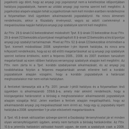
jogalkotó úgy dönt, hogy az anyagi jogi jogviszonyt nem a keletkezése időpontjában
hatályos jogszabályok, hanem az utóbbi anyagi jogi norma szerint kell megítélni. A
jogalkotási alapelv alapján tehát a jogalkotónak nem kell minden esetben rendelkeznie
a folyamatban lévő ügyekben alkalmazandó jogszabályról. Ha nincs átmeneti
rendelkezés, akkor a főszabály érvényesül, vagyis az adott cselekményt a
megvalósulása napján hatályos anyagi jogi szabályok szerint kell megítélni.
Az Fttv. 29.§-ának (4) bekezdésével módosított Tpvt. 8.§-ának (1) bekezdése és az Fttv.
29.§-ának (12) bekezdés a) pontjával megállapított 8.§-ának (2) bekezdés a) és b) pontjai
anyagi jogi szabályt tartalmaznak. Mivel az Fttv. 52.§-ának (2) bekezdése értelmében a
Tpvt. kiemelt módosításai 2008. szeptember l-jén lépnek hatályba, és nincs arra
kifejezett rendelkezés, hogy az ez idő előtti magatartásokat az új anyagi jogi szabályok
szerint kellene értékelni, ezért a felperes 2005., 2006. és 2007. években tanúsított
magatartását az ezen időben hatályos versenyjogi szabályok alapján kell megítélni. Az
Fttv. nem zárta ki a Tpvt. korábbi szabályainak alkalmazását, és az anyagi jog
továbbhatása folytán a felperes magatartását annak ellenére kell a korábbi
jogszabályok alapján vizsgálni, hogy a korábbi jogszabályok a határozat
meghozatalakor már nem voltak hatályban.
A fentieket támasztja alá a Pp. 2011. január l-jétől hatályos és a folyamatban lévő
ügyekben is alkalmazandó 339/A.§-a, amely már akként rendelkezik, hogy a
közigazgatási határozatot a bíróság a meghozatalakor alkalmazandó jogszabályok
alapján vizsgálja felül. Jelen esetben a fentiek alapján megállapítható, hogy az
alkalmazandó anyagi jog megválasztását nem érinti az, hogy egy új jogszabály lépett
hatályba a 2008. szeptember 1-je után elkövetett magatartásokra.
A Tpvt. 45.§-ának változatlan szövege szerint a Gazdasági Versenyhivatal jár el minden
olyan versenyfelügyeleti ügyben, amely nem tartozik a bíróság hatáskörébe. Az Fttv.
10.§-a jelentős hatásköri változást hozott ugyan, de ezek a szabályok csak a 2008.