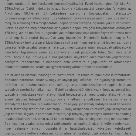
meghozatala után bekövetkezett jogszabályváltozást. Ezzel összhangban fejti ki a Pp.
339/A.§-ához fűzött indokolás is azt, hogy a közigazgatási bíráskodás funkciója az
Alkotmány 50.§-ának (2) bekezdése szerint a közigazgatási határozatok
törvényességének ellenőrzése. Egy határozat törvényessége pedig csak úgy ítélhető
meg, ha a bíróság azt a meghozatala időpontjában hatályos jogszabályokkal veti össze,
illetve az eljárás megindításakor az eljárás alapjául szolgáló tényálláshoz viszonyítva
ítéli meg. Az idő múlása, a jogszabályok módosulása és a körülmények változása nem
tehet egy határozatot jogszerűvé vagy jogsértővé. Mindebből látható, hogy a Pp.
339/A.§-ának beiktatásával kizárólag az volt a cél, hogy egyértelmű legyen az, hogy a
bírósági felülvizsgálat során a határozat meghozatala utáni jogszabályváltozásokat
nem lehet figyelembe venni. Ez alól kivételt csak jogszabály tehet. Szó nincs tehát
arról, hogy a Pp. 339/A.§-a a közigazgatási ügyekben alkalmazandó jogszabályok
hatályáról rendelkezne, s különösen nem vezérelte a jogalkotót az általánosan
elfogadott normatani szabályok gyökeres megváltoztatásának a szándéka.
Amint arra az elsőfokú bíróság által hivatkozott IRM rendelet indokolása is rámutatott;
általános normatani szabály, hogy az anyagi jogi előírást - az eljárásjogi normáktól
eltérően - az alkalmazására okot adó jogi tény bekövetkezésének napján hatályos
szabályok szerint kell alkalmazni. Ebből az alapelvből következik, hogy az anyagi jogi
szabály a módosítása vagy hatályon kívül helyezése után még továbbhatást vált ki, az
ennek alapján létrejött jogviszonyokra - eltérő rendelkezés hiányában - ez a
szabályozás továbbra is alkalmazandó. Az anyagi jogszabály hatályon kívül helyezése
ezért, főszabály szerint csak azt zárja ki, hogy az újonnan keletkező jogviszonyokra az
jogi hatással legyen, a korábban létrejött jogi tények, jogviszonyok körében mindaddig
tovább alkalmazandó, amíg azok ki nem futnak alóla, ténylegesen meg nem szűnnek.
Az anyagi jog továbbhatása miatt szükségtelen a jogalkotónak arról külön rendelkezni,
hogy valamely anyagi jogszabályt a hatálybalépését követően keletkezett
jogviszonyokra kell-e alkalmazni. Külön átmeneti szabályt csak akkor kell hozni, ha a