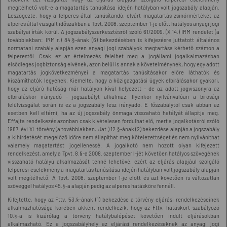
megítélhető volt-e a magatartás tanúsítása idején hatályban volt jogszabály alapján.
Leszögezte, hogy a felperes által tanúsítandó, elvárt magatartás zsinórmértékét az
alperes által vizsgált időszakban a Tpvt. 2008. szeptember 1-je előtt hatályos anyagi jogi
szabályai írták körül. A jogszabályszerkesztésről szóló 61/2009. (X.14.) IRM rendelet (a
továbbiakban: IRM r.) 84.§-ának (6) bekezdésében is kifejezésre juttatott általános
normatani szabály alapján ezen anyagi jogi szabályok megtartása kérhető számon a
felperestől. Csak ez az értelmezés felelhet meg a jogállami jogalkalmazásban
elsődleges jogbiztonság elvének, azon belül is annak a követelménynek, hogy egy adott
magatartás jogkövetkezményei a magatartás tanúsításakor előre láthatók és
kiszámíthatók legyenek. Kiemelte, hogy a közigazgatási ügyek elbírálásakor gyakori,
hogy az eljáró hatóság már hatályon kívül helyezett - de az adott jogviszonyra az
elbíráláskor irányadó - jogszabályt alkalmaz. Ilyenkor nyilvánvalóan a bírósági
felülvizsgálat során is ez a jogszabály lesz irányadó. E főszabálytól csak abban az
esetben kell eltérni, ha az új jogszabály önmaga visszaható hatályát állapítja meg.
Effajta rendelkezés azonban csak kivételesen fordulhat elő, mert a jogalkotásról szóló
1987. évi XI. törvény (a továbbiakban: Jat.) 12.§-ának (2) bekezdése alapján a jogszabály
a kihirdetését megelőző időre nem állapíthat meg kötelezettséget és nem nyilváníthat
valamely magatartást jogellenessé. A jogalkotó nem hozott olyan kifejezett
rendelkezést, amely a Tpvt. 8.§-a 2008. szeptember l-jét követően hatályos szövegének
visszaható hatályú alkalmazását tenné lehetővé, ezért az eljárás alapjául szolgáló
felperesi cselekmény a magatartás tanúsítása idején hatályban volt jogszabály alapján
volt megítélhető. A Tpvt. 2008. szeptember 1-je előtt és azt követően is változatlan
szöveggel hatályos 45.§-a alapján pedig az alperes hatásköre fennáll.
Kifejtette, hogy az Fttv. 53.§-ának (1) bekezdése a törvény eljárási rendelkezéseinek
alkalmazhatósága körében akként rendelkezik, hogy az Fttv. hatáskört szabályozó
10.§-a is kizárólag a törvény hatálybalépését követően indult eljárásokban
alkalmazható. Ez a jogszabályhely az eljárási rendelkezéseknek az anyagi jogi