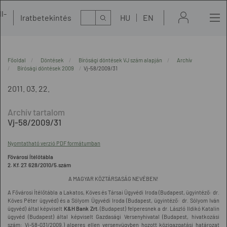
l-
Kereső
Iratbetekintés
HU
EN
t
Főoldal
Döntések
Bírósági döntések VJ szám alapján
Archív
Bírósági döntések 2009
Vj-58/2009/31
2011. 03. 22.
Vj-58/2009/31
Nyomtatható verzió PDF formátumban
Fővárosi Ítélőtábla
2. Kf. 27. 628/2010/5.szám
A MAGYAR KÖZTÁRSASÁG NEVÉBEN!
A Fővárosi Ítélőtábla a Lakatos, Köves és Társai Ügyvédi Iroda (Budapest, ügyintéző: dr.
Köves Péter ügyvéd) és a Sólyom Ügyvédi Iroda (Budapest, ügyintéző: dr. Sólyom Iván
ügyvéd) által képviselt
K&H Bank Zrt.
(Budapest) felperesnek a dr. László Ildikó Katalin
ügyvéd (Budapest) által képviselt Gazdasági Versenyhivatal (Budapest, hivatkozási
szám: Vj-58-031/2009.) alperes ellen versenyügyben hozott közigazgatási határozat