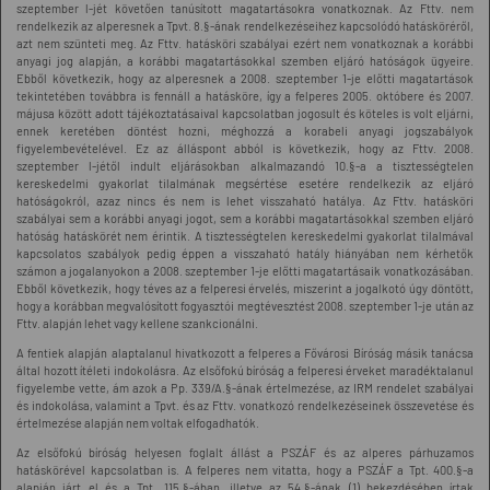
szeptember l-jét követően tanúsított magatartásokra vonatkoznak. Az Fttv. nem
rendelkezik az alperesnek a Tpvt. 8.§-ának rendelkezéseihez kapcsolódó hatásköréről,
azt nem szünteti meg. Az Fttv. hatásköri szabályai ezért nem vonatkoznak a korábbi
anyagi jog alapján, a korábbi magatartásokkal szemben eljáró hatóságok ügyeire.
Ebből következik, hogy az alperesnek a 2008. szeptember 1-je előtti magatartások
tekintetében továbbra is fennáll a hatásköre, így a felperes 2005. októbere és 2007.
májusa között adott tájékoztatásaival kapcsolatban jogosult és köteles is volt eljárni,
ennek keretében döntést hozni, méghozzá a korabeli anyagi jogszabályok
figyelembevételével. Ez az álláspont abból is következik, hogy az Fttv. 2008.
szeptember l-jétől indult eljárásokban alkalmazandó 10.§-a a tisztességtelen
kereskedelmi gyakorlat tilalmának megsértése esetére rendelkezik az eljáró
hatóságokról, azaz nincs és nem is lehet visszaható hatálya. Az Fttv. hatásköri
szabályai sem a korábbi anyagi jogot, sem a korábbi magatartásokkal szemben eljáró
hatóság hatáskörét nem érintik. A tisztességtelen kereskedelmi gyakorlat tilalmával
kapcsolatos szabályok pedig éppen a visszaható hatály hiányában nem kérhetők
számon a jogalanyokon a 2008. szeptember 1-je előtti magatartásaik vonatkozásában.
Ebből következik, hogy téves az a felperesi érvelés, miszerint a jogalkotó úgy döntött,
hogy a korábban megvalósított fogyasztói megtévesztést 2008. szeptember 1-je után az
Fttv. alapján lehet vagy kellene szankcionálni.
A fentiek alapján alaptalanul hivatkozott a felperes a Fővárosi Bíróság másik tanácsa
által hozott ítéleti indokolásra. Az elsőfokú bíróság a felperesi érveket maradéktalanul
figyelembe vette, ám azok a Pp. 339/A.§-ának értelmezése, az IRM rendelet szabályai
és indokolása, valamint a Tpvt. és az Fttv. vonatkozó rendelkezéseinek összevetése és
értelmezése alapján nem voltak elfogadhatók.
Az elsőfokú bíróság helyesen foglalt állást a PSZÁF és az alperes párhuzamos
hatáskörével kapcsolatban is. A felperes nem vitatta, hogy a PSZÁF a Tpt. 400.§-a
alapján járt el és a Tpt. 115.§-ában, illetve az 54.§-ának (1) bekezdésében írtak