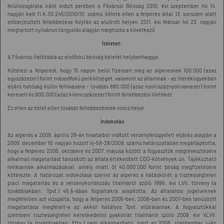
felülvizsgálata iránt indult perében a Fővárosi Bíróság 2010. évi szeptember hó 14.
napján kelt 11.K.30.245/2010/10. számú ítélete ellen a felperes által 13. sorszám alatt
előterjesztett fellebbezése folytán az alulírott helyen 2011. évi február hó 23. napján
megtartott nyilvános tárgyalás alapján meghozta a következő
Ítéletet:
A Fővárosi Ítélőtábla az elsőfokú bíróság ítéletét helybenhagyja.
Kötelezi a felperest, hogy 15 napon belül fizessen meg az alperesnek 100.000 (azaz
egyszázezer) forint másodfokú perköltséget, valamint az államnak - az illetékügyekben
eljáró hatóság külön felhívására - további 880.000 (azaz nyolcszáznyolcvanezer) forint
kereseti és 900.000 (azaz kilencszázezer) forint fellebbezési illetéket.
Ez ellen az ítélet ellen további fellebbezésnek nincs helye.
Indokolás
Az alperes a 2009. április 28-án hivatalból indított versenyfelügyeleti eljárás alapján a
2009. december 10. napján hozott Vj-58-28/2009. számú határozatában megállapította,
hogy a felperes 2005. októbere és 2007. májusa között a fogyasztók megtévesztésére
alkalmas magatartást tanúsított az általa értékesített CDO-kötvények ún. Tájékoztató
leírásainak alkalmazásával, amely miatt őt 40.000.000 forint bírság megfizetésére
kötelezte. A határozat indokolása szerint az alperes a hatáskörét a tisztességtelen
piaci magatartás és a versenykorlátozás tilalmáról szóló 1996. évi LVII. törvény (a
továbbiakban: Tpvt.) 45.§-ában foglaltakra alapította. Az általános jogelveknek
megfelelően azt vizsgálta, hogy a felperes 2005-ben, 2006-ban és 2007-ben tanúsított
magatartása megfelelt-e az akkor hatályos Tpvt. előírásainak. A fogyasztókkal
szembeni tisztességtelen kereskedelmi gyakorlat tilalmáról szóló 2008. évi XLVII.
törvény (a továbbiakban: Fttv.) nem alkalmazható, mert az 2008. szeptember l-jén