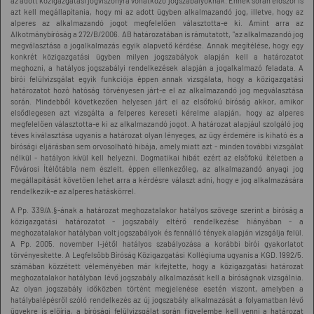
az adott közigazgatási jogviszonyra vonatkozó jogszabályoknak. Ennek során először is
azt kell megállapítania, hogy mi az adott ügyben alkalmazandó jog, illetve, hogy az
alperes az alkalmazandó jogot megfelelően választotta-e ki. Amint arra az
Alkotmánybíróság a 272/B/2006. AB határozatában is rámutatott, "az alkalmazandó jog
megválasztása a jogalkalmazás egyik alapvető kérdése. Annak megítélése, hogy egy
konkrét közigazgatási ügyben milyen jogszabályok alapján kell a határozatot
meghozni, a hatályos jogszabályi rendelkezések alapján a jogalkalmazó feladata. A
bírói felülvizsgálat egyik funkciója éppen annak vizsgálata, hogy a közigazgatási
határozatot hozó hatóság törvényesen járt-e el az alkalmazandó jog megválasztása
során. Mindebből következően helyesen járt el az elsőfokú bíróság akkor, amikor
elsődlegesen azt vizsgálta a felperes kereseti kérelme alapján, hogy az alperes
megfelelően választotta-e ki az alkalmazandó jogot. A határozat alapjául szolgáló jog
téves kiválasztása ugyanis a határozat olyan lényeges, az ügy érdemére is kiható és a
bírósági eljárásban sem orvosolható hibája, amely miatt azt - minden további vizsgálat
nélkül - hatályon kívül kell helyezni. Dogmatikai hibát ezért az elsőfokú ítéletben a
Fővárosi Ítélőtábla nem észlelt, éppen ellenkezőleg, az alkalmazandó anyagi jog
megállapítását követően lehet arra a kérdésre választ adni, hogy e jog alkalmazására
rendelkezik-e az alperes hatáskörrel.
A Pp. 339/A.§-ának a határozat meghozatalakor hatályos szövege szerint a bíróság a
közigazgatási határozatot - jogszabály eltérő rendelkezése hiányában - a
meghozatalakor hatályban volt jogszabályok és fennálló tények alapján vizsgálja felül.
A Pp. 2005. november l-jétől hatályos szabályozása a korábbi bírói gyakorlatot
törvényesítette. A Legfelsőbb Bíróság Közigazgatási Kollégiuma ugyanis a KGD. 1992/5.
számában közzétett véleményében már kifejtette, hogy a közigazgatási határozat
meghozatalakor hatályban lévő jogszabály alkalmazását kell a bíróságnak vizsgálnia.
Az olyan jogszabály időközben történt megjelenése esetén viszont, amelyben a
hatálybalépésről szóló rendelkezés az új jogszabály alkalmazását a folyamatban lévő
ügyekre is előírja, a bírósági felülvizsgálat során figyelembe kell venni a határozat