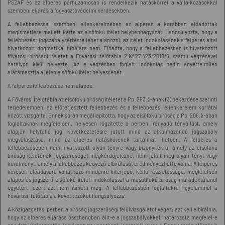
PSZÁF és az alperes párhuzamosan is rendelkezik hatáskörrel a vállalkozásokkal
szembeni eljárásra fogyasztóvédelmi kérdésekben.
A fellebbezéssel szembeni ellenkérelmében az alperes a korábban előadottak
megismétlése mellett kérte az elsőfokú ítélet helybenhagyását. Hangsúlyozta, hogy a
fellebbezést jogszabálysértésre lehet alapozni, az ítélet indokolásának a felperes által
hivatkozott dogmatikai hibájára nem. Előadta, hogy a fellebbezésben is hivatkozott
fővárosi bírósági ítéletet a Fővárosi ítélőtábla 2.Kf.27.423/2010/6. számú végzésével
hatályon kívül helyezte. Az e végzésben foglalt indokolás pedig egyértelműen
alátámasztja a jelen elsőfokú ítélet helyességét.
A felperes fellebbezése nem alapos.
A Fővárosi Ítélőtábla az elsőfokú bíróság ítéletét a Pp. 253.§-ának (3) bekezdése szerinti
terjedelemben, az előterjesztett fellebbezés és a fellebbezési ellenkérelem korlátai
között vizsgálta. Ennek során megállapította, hogy az elsőfokú bíróság a Pp. 206.§-ában
foglaltaknak megfelelően, helyesen rögzítette a perben irányadó tényállást, amely
alapján helytálló jogi következtetésre jutott mind az alkalmazandó jogszabály
megválasztása, mind az alperes hatáskörének tartalmát illetően. A felperes a
fellebbezésében nem hivatkozott olyan tényre vagy bizonyítékra, amely az elsőfokú
bíróság ítéletének jogszerűségét megkérdőjelezné, nem jelölt meg olyan tényt vagy
körülményt, amely a fellebbezés kedvező elbírálását eredményezhette volna. A felperes
kereseti előadására vonatkozó mindenre kiterjedő, kellő részletességű, megfelelően
alapos és jogszerű elsőfokú ítéleti indokolással a másodfokú bíróság maradéktalanul
egyetért, ezért azt nem ismétli meg. A fellebbezésben foglaltakra figyelemmel a
Fővárosi Ítélőtábla a következőket hangsúlyozza.
A közigazgatási perben a bíróság jogszerűségi felülvizsgálatot végez; azt kell elbírálnia,
hogy az alperes eljárása összhangban állt-e a jogszabályokkal, határozata megfelel-e