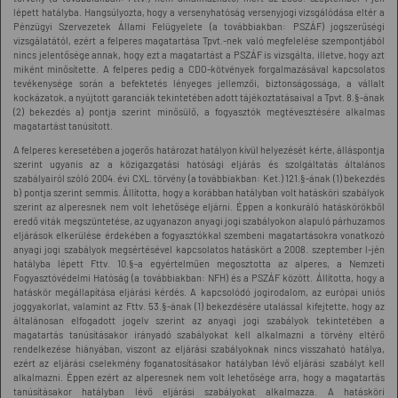
lépett hatályba. Hangsúlyozta, hogy a versenyhatóság versenyjogi vizsgálódása eltér a
Pénzügyi Szervezetek Állami Felügyelete (a továbbiakban: PSZÁF) jogszerűségi
vizsgálatától, ezért a felperes magatartása Tpvt.-nek való megfelelése szempontjából
nincs jelentősége annak, hogy ezt a magatartást a PSZÁF is vizsgálta, illetve, hogy azt
miként minősítette. A felperes pedig a CDO-kötvények forgalmazásával kapcsolatos
tevékenysége során a befektetés lényeges jellemzői, biztonságossága, a vállalt
kockázatok, a nyújtott garanciák tekintetében adott tájékoztatásaival a Tpvt. 8.§-ának
(2) bekezdés a) pontja szerint minősülő, a fogyasztók megtévesztésére alkalmas
magatartást tanúsított.
A felperes keresetében a jogerős határozat hatályon kívül helyezését kérte, álláspontja
szerint ugyanis az a közigazgatási hatósági eljárás és szolgáltatás általános
szabályairól szóló 2004. évi CXL. törvény (a továbbiakban: Ket.) 121.§-ának (1) bekezdés
b) pontja szerint semmis. Állította, hogy a korábban hatályban volt hatásköri szabályok
szerint az alperesnek nem volt lehetősége eljárni. Éppen a konkuráló hatáskörökből
eredő viták megszüntetése, az ugyanazon anyagi jogi szabályokon alapuló párhuzamos
eljárások elkerülése érdekében a fogyasztókkal szembeni magatartásokra vonatkozó
anyagi jogi szabályok megsértésével kapcsolatos hatáskört a 2008. szeptember l-jén
hatályba lépett Fttv. 10.§-a egyértelműen megosztotta az alperes, a Nemzeti
Fogyasztóvédelmi Hatóság (a továbbiakban: NFH) és a PSZÁF között. Állította, hogy a
hatáskör megállapítása eljárási kérdés. A kapcsolódó jogirodalom, az európai uniós
joggyakorlat, valamint az Fttv. 53.§-ának (1) bekezdésére utalással kifejtette, hogy az
általánosan elfogadott jogelv szerint az anyagi jogi szabályok tekintetében a
magatartás tanúsításakor irányadó szabályokat kell alkalmazni a törvény eltérő
rendelkezése hiányában, viszont az eljárási szabályoknak nincs visszaható hatálya,
ezért az eljárási cselekmény foganatosításakor hatályban lévő eljárási szabályt kell
alkalmazni. Éppen ezért az alperesnek nem volt lehetősége arra, hogy a magatartás
tanúsításakor hatályban lévő eljárási szabályokat alkalmazza. A hatásköri