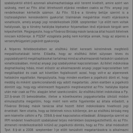
szabályoktól eltérő azonnali alkalmazhatósága alól teremt kivételt, amire azért van
szükség, mert az Fttv. által létrehozott eljárási rendben csakis az Fttv. anyagi jogi
rendelkezései kérhetők számon. Az Fttv. 10.§-a a törvény betűje szerint is a
tisztességtelen kereskedelmi gyakorlat tilalmának megsértése miatti eljárásokra
vonatkozik, amely anyagi jogi rendelkezések 2008. szeptember 1-je előtt nem voltak
hatályosak, így a törvény hatályba lépésekor folyamatban lévő eljárások tárgyát sem
képezhették. Megjegyezte, hogy a Fővárosi Bíróság másik tanácsa által hozott ítéletnek
nincsen kötőereje. A PSZÁF vizsgálata pedig nem korlátja annak, hogy az alperes a
versenyfelügyeleti jogkörét gyakorolja.
A felperes fellebbezésében az elsőfokú ítélet kereseti kérelmének megfelelő
megváltoztatását kérte. Előadta, hogy az elsőfokú ítélet súlyosan téves és
jogszabálysértő megállapításokat tartalmaz mind az alkalmazandó hatásköri szabályok
vonatkozásában, mind az anyagi jogi szabályokkal kapcsolatosan. Az ítélet indokolása
dogmatikailag hibás, mivel először az alkalmazandó anyagi joggal kapcsolatban tett
megállapítást és csak azt követően foglalkozott azzal, hogy volt-e az alperesnek
hatásköre egyáltalán. Hangsúlyozta, hogy minden esetben a jogalkotó dönti el, hogy
meddig és miként szankcionálandó egy adott magatartás. Jelen esetben a jogalkotó
döntött úgy, hogy egy vélelmezett fogyasztói megtévesztést az Fttv. hatályba lépése
után már csak az Fttv. alapján lehet szankcionálni. Az elsőfokú ítélet indokolása a Pp.
221.§-ának (1) bekezdésébe, illetve a következetes joggyakorlatba ütköző módon
elmulasztotta megjelölni, hogy miért nem vette figyelembe az általa előadott, a
Fővárosi Bíróság másik tanácsa által hozott ítélet indokolására hivatkozó jogi
érvelését. Nem vitatta, hogy az ítéletnek nincs kötőereje, ám az elsőfokú bíróság meg
sem kísérelte cáfolni a Pp. 339/A.§-ával kapcsolatos előadását. Álláspontja szerint az
IRM rendelet hivatkozott szabályával teljes mértékben összeegyeztethető, és az Fttv.
átmeneti rendelkezéseiből kitűnő az jogalkotói döntés, hogy az Fttv. által módosított
Tpvt. 8.§-át a 2008. szeptember 1-je előtt tanúsított magatartásokra is alkalmazni