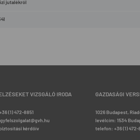
zi jutalékról
341
JELZÉSEKET VIZSGÁLÓ IRODA
GAZDASÁGI VERS
+36 (1) 472-8851
1026 Budapest, Riadó
ugyfelszolgalat@gvh.hu
levélcím: 1534 Budap
iztosítási kérdőív
telefon: +36 (1) 472