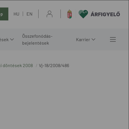
HU
EN
ép
Összefonódás-
ések
Karrier
bejelentések
gi döntések 2008
Vj-18/2008/486