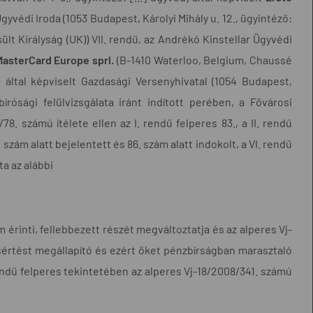
yvédi Iroda (1053 Budapest, Károlyi Mihály u. 12., ügyintéző:
 Királyság (UK)) VII. rendű, az Andrékó Kinstellar Ügyvédi
MasterCard Europe sprl.
(B-1410 Waterloo, Belgium, Chaussé
által képviselt Gazdasági Versenyhivatal (1054 Budapest,
rósági felülvizsgálata iránt indított perében, a Fővárosi
8. számú ítélete ellen az I. rendű felperes 83., a II. rendű
1. szám alatt bejelentett és 86. szám alatt indokolt, a VI. rendű
ta az alábbi
érinti, fellebbezett részét megváltoztatja és az alperes Vj-
ogsértést megállapító és ezért őket pénzbírságban marasztaló
. rendű felperes tekintetében az alperes Vj-18/2008/341. számú