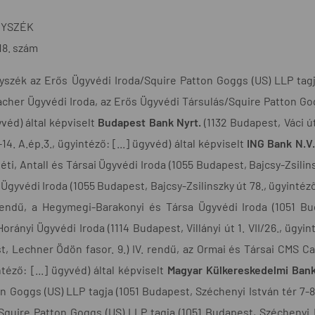
NYSZÉK
18. szám
szék az Erős Ügyvédi Iroda/Squire Patton Goggs (US) LLP tagja 
acher Ügyvédi Iroda, az Erős Ügyvédi Társulás/Squire Patton Gog
yvéd) által képviselt
Budapest Bank Nyrt.
(1132 Budapest, Váci út
4. A.ép.3., ügyintéző: [...] ügyvéd) által képviselt
ING Bank N.V.
 Réti, Antall és Társai Ügyvédi Iroda (1055 Budapest, Bajcsy-Zsili
Ügyvédi Iroda (1055 Budapest, Bajcsy-Zsilinszky út 78., ügyintéző:
 rendű, a Hegymegi-Barakonyi és Társa Ügyvédi Iroda (1051 Buda
ányi Ügyvédi Iroda (1114 Budapest, Villányi út 1. VII/26., ügyint
, Lechner Ödön fasor. 9.) IV. rendű, az Ormai és Társai CMS 
ntéző: [...] ügyvéd) által képviselt
Magyar Külkereskedelmi Bank
n Goggs (US) LLP tagja (1051 Budapest, Széchenyi István tér 7-8
quire Patton Goggs (US) LLP tagja (1051 Budapest, Széchenyi Ist