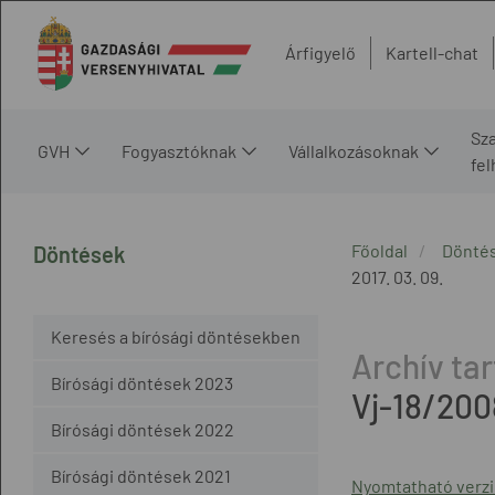
Árfigyelő
Kartell-chat
Sz
GVH
Fogyasztóknak
Vállalkozásoknak
fe
Főoldal
Dönté
Döntések
2017. 03. 09.
Keresés a bírósági döntésekben
Bírósági döntések 2023
Vj-18/20
Bírósági döntések 2022
Bírósági döntések 2021
Nyomtatható verz