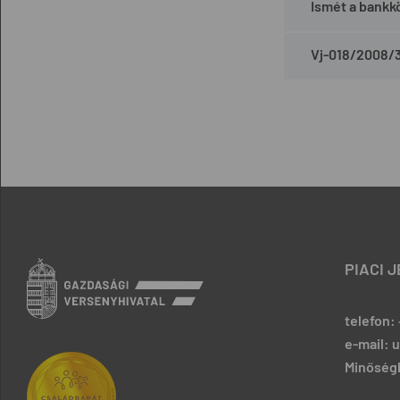
Ismét a bankkö
Vj-018/2008/
PIACI 
telefon: 
e-mail: 
Minőségb