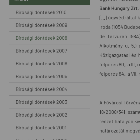
Bank Hungary Zrt.
Bírósági döntések 2010
[...] ügyvéd) által
Bírósági döntések 2009
Iroda (1054 Budapes
de Tervuren 198A)
Bírósági döntések 2008
Alkotmány u. 5.) 
Bírósági döntések 2007
Közigazgatási és M
Bírósági döntések 2006
felperes 80., a III.
felperes 84., a VII
Bírósági döntések 2005
Bírósági döntések 2004
Bírósági döntések 2003
A Fővárosi Törvény
18/2008/341. számú
Bírósági döntések 2002
részét hatályon kív
Bírósági döntések 2001
határozatát megvál