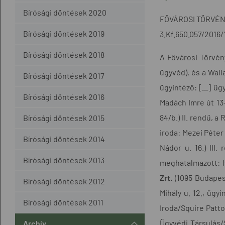
Bírósági döntések 2020
FŐVÁROSI TÖRVÉ
Bírósági döntések 2019
3.Kf.650.057/2016/
Bírósági döntések 2018
A Fővárosi Törvény
ügyvéd), és a Wall
Bírósági döntések 2017
ügyintéző: [...] üg
Bírósági döntések 2016
Madách Imre út 13-1
84/b.) II. rendű, a
Bírósági döntések 2015
iroda: Mezei Péter 
Bírósági döntések 2014
Nádor u. 16.) III.
Bírósági döntések 2013
meghatalmazott: Hor
Zrt.
(1095 Budapest
Bírósági döntések 2012
Mihály u. 12., ügyi
Bírósági döntések 2011
Iroda/Squire Patto
Ügyvédi Társulás/S
Archív