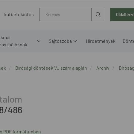
Kereső
Iratbetekintés
Oldaltérk
akmai
Sajtószoba
Hirdetmények
Dönt
lhasználóknak
sek
Bírósági döntések VJ szám alapján
Archív
Bírósá
08/486
ió PDF formátumban