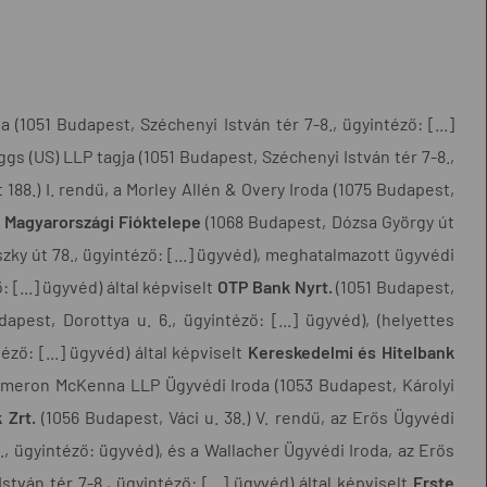
(1051 Budapest, Széchenyi István tér 7-8., ügyintéző: [...]
gs (US) LLP tagja (1051 Budapest, Széchenyi István tér 7-8.,
 188.) I. rendű, a Morley Allén & Overy Iroda (1075 Budapest,
 Magyarországi Fióktelepe
(1068 Budapest, Dózsa György út
nszky út 78., ügyintéző: [...] ügyvéd), meghatalmazott ügyvédi
 [...] ügyvéd) által képviselt
OTP Bank Nyrt.
(1051 Budapest,
pest, Dorottya u. 6., ügyintéző: [...] ügyvéd), (helyettes
éző: [...] ügyvéd) által képviselt
Kereskedelmi és Hitelbank
Cameron McKenna LLP Ügyvédi Iroda (1053 Budapest, Károlyi
 Zrt.
(1056 Budapest, Váci u. 38.) V. rendű, az Erős Ügyvédi
., ügyintéző: ügyvéd), és a Wallacher Ügyvédi Iroda, az Erős
ván tér 7-8., ügyintéző: [...] ügyvéd) által képviselt
Erste