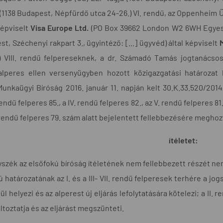
(1138 Budapest, Népfürdő utca 24-26.) VI. rendű, az Oppenheim Üg
 képviselt
Visa Europe Ltd.
(PO Box 39662 London W2 6WH Egyesült
t, Széchenyi rakpart 3., ügyintéző: [...] ügyvéd) által képviselt
 VIII. rendű felpereseknek, a dr. Számadó Tamás jogtanácsos 
alperes ellen versenyügyben hozott közigazgatási határozat bí
unkaügyi Bíróság 2016. január 11. napján kelt 30.K.33.520/2014/7
 rendű felperes 85., a IV. rendű felperes 82., az V. rendű felperes 8
. rendű felperes 79. szám alatt bejelentett fellebbezésére meghoz
ítéletet:
szék az elsőfokú bíróság ítéletének nem fellebbezett részét nem 
 határozatának az I. és a III- VII. rendű felperesek terhére a j
ül helyezi és az alperest új eljárás lefolytatására kötelezi; a II
toztatja és az eljárást megszünteti.