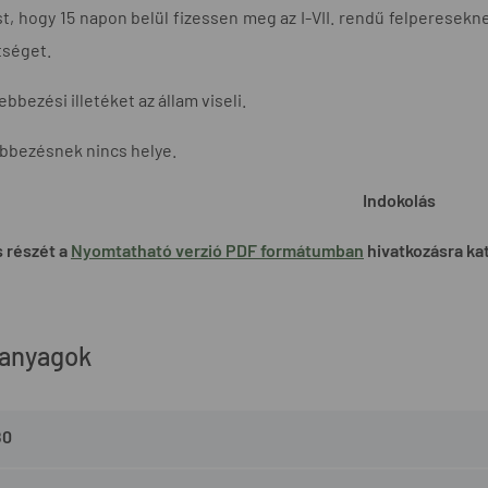
st, hogy 15 napon belül fizessen meg az I-VII. rendű felperesekne
tséget.
ebbezési illetéket az állam viseli.
lebbezésnek nincs helye.
Indokolás
 részét a
Nyomtatható verzió PDF formátumban
hivatkozásra kat
 anyagok
80