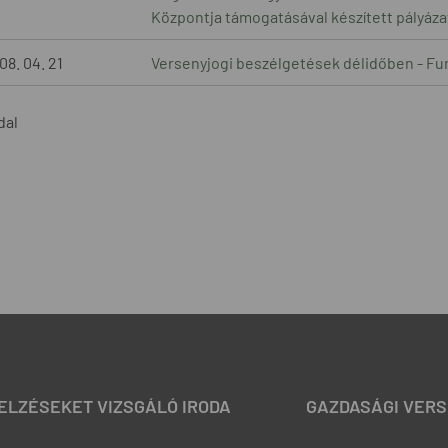
Központja támogatásával készített pályáz
08. 04. 21
Versenyjogi beszélgetések délidőben - Fun
ldal
JELZÉSEKET VIZSGÁLÓ IRODA
GAZDASÁGI VERS