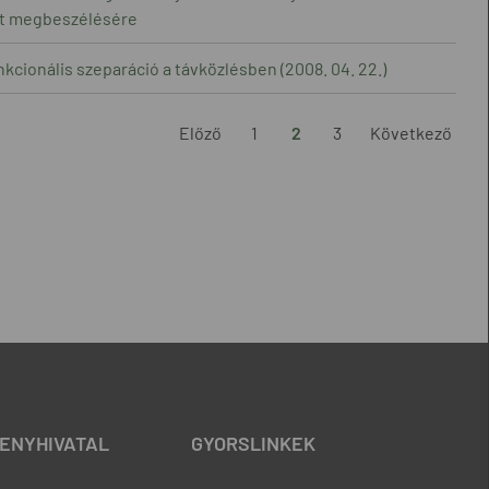
at megbeszélésére
kcionális szeparáció a távközlésben (2008. 04. 22.)
Előző
1
2
3
Következő
ENYHIVATAL
GYORSLINKEK