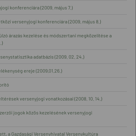
ogi konferenciára (2009. május 7.)
közi versenyjogi konferenciára (2009. május 8.)
úlzó árazás kezelése és módszertani megközelítése a
.)
enystatisztika adatbázis (2009. 02. 24.)
lékenység ereje (2009.01.26.)
orító
térések versenyjogi vonatkozásai (2008. 10. 14.)
zerzői jogok közös kezelésének versenyjogi
ett, a Gazdasági Versenyhivatal Versenykultúra