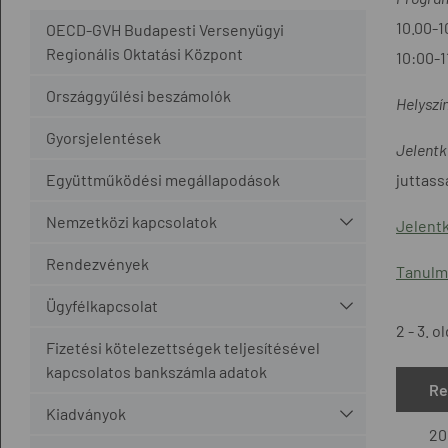
10.00-1
OECD-GVH Budapesti Versenyügyi
Regionális Oktatási Központ
10:00-1
Országgyűlési beszámolók
Helyszí
Gyorsjelentések
Jelent
Együttműködési megállapodások
juttass
Nemzetközi kapcsolatok
Jelentk
Rendezvények
Tanulm
Ügyfélkapcsolat
2 - 3. o
Fizetési kötelezettségek teljesítésével
kapcsolatos bankszámla adatok
Re
Kiadványok
20