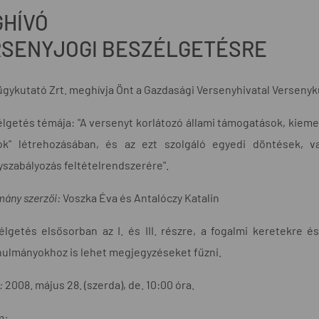
HÍVÓ
SENYJOGI BESZÉLGETÉSRE
gykutató Zrt. meghívja Önt a Gazdasági Versenyhivatal Versenyk
lgetés témája: "A versenyt korlátozó állami támogatások, kieme
ok" létrehozásában, és az ezt szolgáló egyedi döntések, va
szabályozás feltételrendszerére".
mány szerzői:
Voszka Éva és Antalóczy Katalin
élgetés elsősorban az I. és III. részre, a fogalmi keretekre
ulmányokhoz is lehet megjegyzéseket fűzni.
:
2008. május 28. (szerda), de. 10:00 óra.
m: