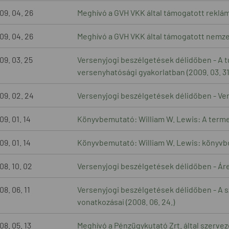
09. 04. 26
Meghívó a GVH VKK által támogatott reklámj
09. 04. 26
Meghívó a GVH VKK által támogatott nemzet
09. 03. 25
Versenyjogi beszélgetések délidőben - A t
versenyhatósági gyakorlatban (2009. 03. 31
09. 02. 24
Versenyjogi beszélgetések délidőben - Vers
09. 01. 14
Könyvbemutató: William W. Lewis: A terme
09. 01. 14
Könyvbemutató: William W. Lewis: könyvb
08. 10. 02
Versenyjogi beszélgetések délidőben - Árel
08. 06. 11
Versenyjogi beszélgetések délidőben - A s
vonatkozásai (2008. 06. 24.)
08. 05. 13
Meghívó a Pénzügykutató Zrt. által szervez