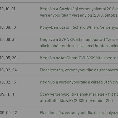
10. 10. 01
Meghívó A Gazdasági Versenyhivatal 20 éve
Versenypolitika ? Versenyjog (2010. október
10. 09. 10
Könyvbemutató: Richard Whish: Versenyjog
10. 08. 31
Meghívó a GVH VKK által támogatott "Vers
alkalmából rendezett szakmai konferenciá
10. 05. 20
Meghívó az AmCham-GVH VKK által megrend
10. 02. 24
Piacelemzés, versenypolitika és szabályoz
10. 02. 15
Meghívó a Versenypolitika a válság után cí
9. 11. 11
Öt év versenypolitikájának mérlege - Mit 
óta eltelt időszak? (2009. november 25.)
09. 09. 22
Piacelemzés, versenypolitika és szabályoz