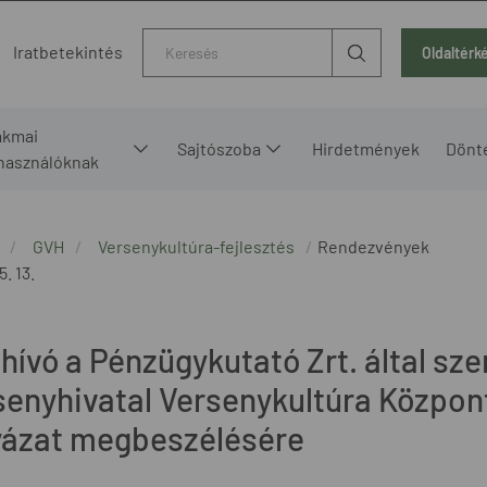
Kereső
Iratbetekintés
Oldaltérk
akmai
Sajtószoba
Hirdetmények
Dönt
lhasználóknak
GVH
Versenykultúra-fejlesztés
Rendezvények
. 13.
hívó a Pénzügykutató Zrt. által sze
senyhivatal Versenykultúra Közpon
yázat megbeszélésére