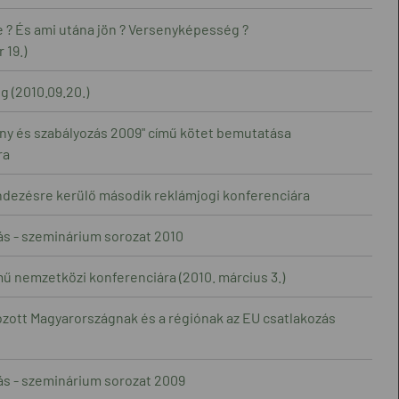
 ? És ami utána jön ? Versenyképesség ?
 19.)
 (2010.09.20.)
eny és szabályozás 2009" című kötet bemutatása
ra
ezésre kerülő második reklámjogi konferenciára
ás - szeminárium sorozat 2010
mű nemzetközi konferenciára (2010. március 3.)
hozott Magyarországnak és a régiónak az EU csatlakozás
ás - szeminárium sorozat 2009