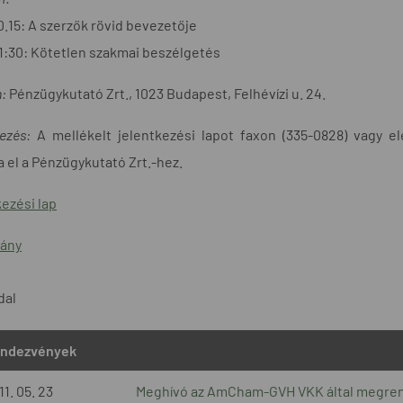
0.15: A szerzők rövid bevezetője
1:30: Kötetlen szakmai beszélgetés
n:
Pénzügykutató Zrt., 1023 Budapest, Felhévízi u. 24.
kezés:
A mellékelt jelentkezési lapot faxon (335-0828) vagy e
a el a Pénzügykutató Zrt.-hez.
ezési lap
ány
ldal
ndezvények
11. 05. 23
Meghívó az AmCham-GVH VKK által megrend