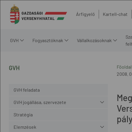
Árfigyelő
Kartell-chat
Sz
GVH
Fogyasztóknak
Vállalkozásoknak
fe
Főoldal
GVH
2008. 05
GVH feladata
Meg
GVH jogállása, szervezete
Ver
Stratégia
pál
Elemzések