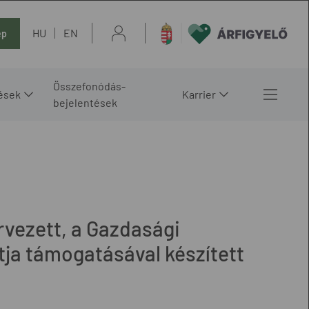
HU
EN
ép
Összefonódás-
ések
Karrier
bejelentések
rvezett, a Gazdasági
tja támogatásával készített