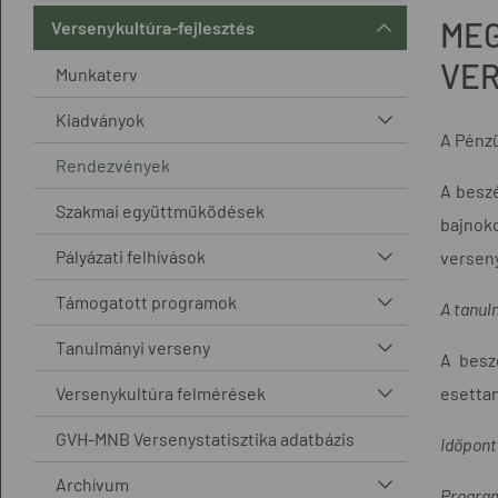
MEG
Versenykultúra-fejlesztés
VER
Munkaterv
Kiadványok
A Pénzü
Rendezvények
A beszé
Szakmai együttműködések
bajnok
Pályázati felhívások
verseny
Támogatott programok
A tanul
Tanulmányi verseny
A besz
Versenykultúra felmérések
esettan
GVH-MNB Versenystatisztika adatbázis
Időpont
Archívum
Progra