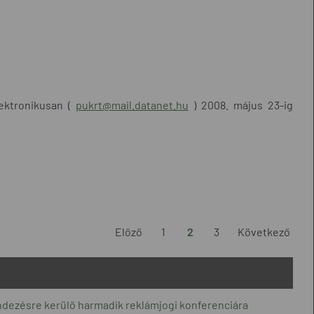
lektronikusan (
pukrt@mail.datanet.hu
) 2008. május 23-ig
Előző
1
2
3
Következő
ezésre kerülő harmadik reklámjogi konferenciára