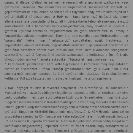
garanciát illetve jótállást és azt nem érvényesítheti a gépjármű szállítójával vagy
gyártójával szemben. Más vállalkozás is forgalmazhat "másodkézből" szerzett "új"
gépjárműveket de csak akkor, ha felhívja rá a figyelmet, hogy ezekre nem terjed ki a
gyártó jótállási kötelezettsége. A HAH nem tagja kérelmező hálózatának, ennek
ellenére az általa jogosulatlanul használt hirdetésekkel és telephelyeinek megtévesztő
kialakításával azt a benyomást kelti a fogyasztókban, hogy továbbra is jogosult új
gyártású Hyundai termékek forgalmazására és gyári szervizelésre is, amely a
fogyasztókat súlyosan megtéveszti. Konkrétan nem mondhatja azt hirdetéseiben, hogy
"garanciális" illetve, hogy "márkaszerviz" szolgáltatást nyújt. Megtéveszti a
fogyasztókat, amikor nem közli, hogy az általa szervizelt új gépjárművek elveszthetik a
gyár által biztosított három éves jótállásukat, mivel nem hivatalosan feljogosított
szervizről van szó. A fogyasztói választási szabadságát is korlátozza a Tpvt.10.§.-ába
ütköző módon, amikor "márkakereskedőként" tünteti fel magát, noha nem az.
A kérelmezett jogellenesen nem vette figyelembe a kérelmező még bejelentőként
csatolt és hivatkozott Európai Bírósági gyakorlatot (BMW-ügy, C-63/97,1999.02.23),
amely a gyári védjegy használat határait egyértelműen tisztázza, és ez alapján nem
keltheti a HAH azt a képzetet, mintha ő a gyári hálózat hivatalos tagja lenne.
A HAH lényegét tekintve félrevezető benyomást kelt hirdetéseivel, működését a a
Hyundai márka imázsa és védjegyek jogellenes használata jellemzi, részleteit tekintve
pedig pontatlan, mert csak apró betűsen közli, ott is félreérthetően, hogy "gyártótól
független márkakereskedés". Kérelmező álláspontja szerint egy márkakereskedés nem
lehet független, vagy márkakereskedés vagy nem, a márkakereskedés szó használata a
gyártótól független kitételtől függetlenül megtévesztő. A HAH Hyundai Atos színes
prospektusa szerint "az ÖN Hyundai márkakereskedője" néven hirdeti magát, holott a
HAH-nak nincs feljogosító szerződése. A hátsó lap jobb alsó szélén pedig magát mint
kizárólagos magyarországi importőrt tünteti fel és azt hirdeti, hogy országszerte 34
Hyundai márkakereskedése van. Mindezért a Végzés iratellenesnek is tekinthető.