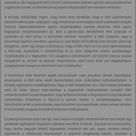
amelyek a HAH fogyasztók felé történő kommunikációjának egészét valószínűsíthetően
jogsértővé tennék, és feltehetően az eljárás folytatásától sem várható eredmény.
A bíróság elöljáróban rögzíti, hogy mind azon kérdések, hogy a HAH jogellenesen
használ esetleg gyári védjegyet, vagy telephelyei és honlapja a jelen eljárásban vizsgált
konkrét tájékoztatásokkal együtt összességében esetleg alkalmas lehet egyes
fogyasztók megtévesztésére (pl. akik a garanciális feltételeket nem olvassák el
pontosan és nem ahhoz a szervizhez mennek, melyeket a HAH megjelöl, vagy a
kérelmező ügyfelei esetében ugyanez az eset fordul elő fordítva) nem tartozik jelen ügy
tárgyához. Jelen ügy tárgya kizárólag az, hogy a 2005 március 1-je utáni tájékoztatásai
a HAH-nak, konkrétan 4 reklámfilmje és az ezen időpontot követő szóróanyagai
megtévesztik-e a fogyasztót. Ezt vizsgálta a kérelmezett, ezt jelölte meg az eljárás
tárgyaként is, amikor az eljárást megindította, ezért ezen kívül eső magatartások
vizsgálatának hiányára a kérelmező nem hivatkozhat.
A kérelmező által felvetett egyéb körülmények csak annyiban jönnek számításba,
amennyiben a HAH által adott tájékoztatást azok érdemében befolyásolhatják. A
bíróság ugyanakkor megállapította, hogy a HAH telephelyei és a HAH imázsa általában
nem áll olyan szoros kapcsolatban a fogyasztók tájékoztatását szolgáló HAH
reklámfilmekkel és szórólapokkal, hogy feltételezhetnék a fogyasztók a cég imázsának
ismeretében értelmezik a Tpvt.9.§.-a szerinti módon e reklámanyagokat, nem
tekinthetők tehát a tájékoztatás olyan közvetlen környezetének, amely annak tartalmi
értelmezését a fogyasztó részéről érdemben befolyásolná.
Ez pedig különösen azért van így, mert maguk a vizsgált reklámfilmek és szórólapok egy
gondosan tájékozódó fogyasztó számára nem félre érthetők. Egyrészt az a körülmény,
hogy tartós nagyobb értékű fogyasztási cikkekről van szó, ugyan valóban növelik
egyrészről a vállalkozás felelősségét is jogsértő magatartás esetén, ellenben a