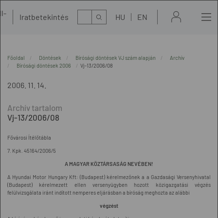
l-
Kereső
Iratbetekintés
HU
EN
t
Főoldal
Döntések
Bírósági döntések VJ szám alapján
Archív
Bírósági döntések 2006
Vj-13/2006/08
2006. 11. 14.
Vj-13/2006/08
Fővárosi Ítélőtábla
7. Kpk. 45164/2006/5
A MAGYAR KÖZTÁRSASÁG NEVÉBEN!
A Hyundai Motor Hungary Kft: (Budapest) kérelmezőnek a a Gazdasági Versenyhivatal
(Budapest) kérelmezett ellen versenyügyben hozott közigazgatási végzés
felülvizsgálata iránt indított nemperes eljárásban a bíróság meghozta az alábbi
végzést