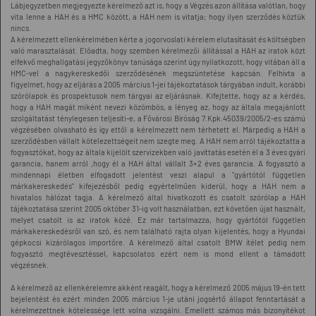
Lábjegyzetben megjegyezte kérelmező azt is, hogy a Végzés azon állítása valótlan, hogy
vita lenne a HAH és a HMC között, a HAH nem is vitatja; hogy ilyen szerződés köztük
nincs.
A kérelmezett ellenkérelmében kérte a jogorvoslati kérelem elutasítását és költségben
való marasztalását. Előadta, hogy szemben kérelmezői állítással a HAH az iratok közt
elfekvő meghallgatási jegyzőkönyv tanúsága szerint úgy nyilatkozott, hogy vitában áll a
HMC-vel a nagykereskedői szerződésének megszüntetése kapcsán. Felhívta a
figyelmet, hogy az eljárás a 2005 március 1-jei tájékoztatások tárgyában indult, korábbi
szórólapok és prospektusok nem tárgyai az eljárásnak. Kifejtette, hogy az a kérdés,
hogy a HAH magát miként nevezi közömbös, a lényeg az, hogy az általa megajánlott
szolgáltatást ténylegesen teljesíti-e, a Fővárosi Bíróság 7.Kpk.45039/2005/2-es számú
végzésében olvasható és így ettől a kérelmezett nem térhetett el. Márpedig a HAH a
szerződésben vállalt kötelezettségeit nem szegte meg. A HAH nem arról tájékoztatta a
fogyasztókat, hogy az általa kijelölt szervizekben való javíttatás esetén él a 3 éves gyári
garancia, hanem arról ,hogy él a HAH által vállalt 3+2 éves garancia. A fogyasztó a
mindennapi életben elfogadott jelentést veszi alapul a "gyártótól független
márkakereskedés" kifejezésből pedig egyértelműen kiderül, hogy a HAH nem a
hivatalos hálózat tagja. A kérelmező által hivatkozott és csatolt szórólap a HAH
tájékoztatása szerint 2005 október 31-ig volt használatban, ezt követően újat használt,
melyet csatolt is az iratok közé. Ez már tartalmazza, hogy gyártótól független
márkakereskedésről van szó, és nem található rajta olyan kijelentés, hogy a Hyundai
gépkocsi kizárólagos importőre. A kérelmező által csatolt BMW ítélet pedig nem
fogyasztó megtévesztéssel, kapcsolatos ezért nem is mond ellent a támadott
végzésnek.
A kérelmező az ellenkérelemre akként reagált, hogy a kérelmező 2005 május 19-én tett
bejelentést és ezért minden 2005 március 1-je utáni jogsértő állapot fenntartását a
kérelmezettnek kötelessége lett volna vizsgálni. Emellett számos más bizonyítékot