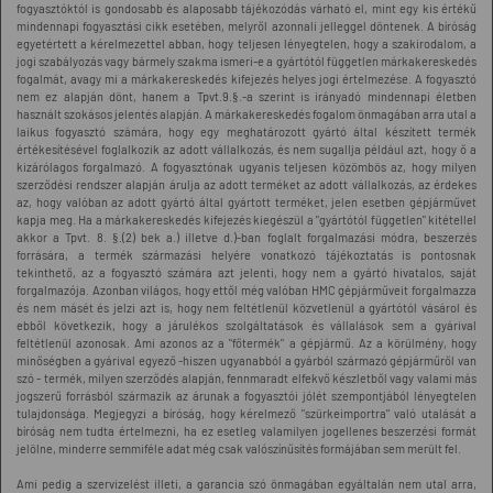
fogyasztóktól is gondosabb és alaposabb tájékozódás várható el, mint egy kis értékű
mindennapi fogyasztási cikk esetében, melyről azonnali jelleggel döntenek. A bíróság
egyetértett a kérelmezettel abban, hogy teljesen lényegtelen, hogy a szakirodalom, a
jogi szabályozás vagy bármely szakma ismeri-e a gyártótól független márkakereskedés
fogalmát, avagy mi a márkakereskedés kifejezés helyes jogi értelmezése. A fogyasztó
nem ez alapján dönt, hanem a Tpvt.9.§.-a szerint is irányadó mindennapi életben
használt szokásos jelentés alapján. A márkakereskedés fogalom önmagában arra utal a
laikus fogyasztó számára, hogy egy meghatározott gyártó által készített termék
értékesítésével foglalkozik az adott vállalkozás, és nem sugallja például azt, hogy ő a
kizárólagos forgalmazó. A fogyasztónak ugyanis teljesen közömbös az, hogy milyen
szerződési rendszer alapján árulja az adott terméket az adott vállalkozás, az érdekes
az, hogy valóban az adott gyártó által gyártott terméket, jelen esetben gépjárművet
kapja meg. Ha a márkakereskedés kifejezés kiegészül a "gyártótól független" kitétellel
akkor a Tpvt. 8. §.(2) bek a.) illetve d.)-ban foglalt forgalmazási módra, beszerzés
forrására, a termék származási helyére vonatkozó tájékoztatás is pontosnak
tekinthető, az a fogyasztó számára azt jelenti, hogy nem a gyártó hivatalos, saját
forgalmazója. Azonban világos, hogy ettől még valóban HMC gépjárműveit forgalmazza
és nem másét és jelzi azt is, hogy nem feltétlenül közvetlenül a gyártótól vásárol és
ebből következik, hogy a járulékos szolgáltatások és vállalások sem a gyárival
feltétlenül azonosak. Ami azonos az a "főtermék" a gépjármű. Az a körülmény, hogy
minőségben a gyárival egyező -hiszen ugyanabból a gyárból származó gépjárműről van
szó - termék, milyen szerződés alapján, fennmaradt elfekvő készletből vagy valami más
jogszerű forrásból származik az árunak a fogyasztói jólét szempontjából lényegtelen
tulajdonsága. Megjegyzi a bíróság, hogy kérelmező "szürkeimportra" való utalását a
bíróság nem tudta értelmezni, ha ez esetleg valamilyen jogellenes beszerzési formát
jelölne, minderre semmiféle adat még csak valószínűsítés formájában sem merült fel.
Ami pedig a szervizelést illeti, a garancia szó önmagában egyáltalán nem utal arra,