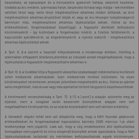
használata, az egészségre és a környezetre gyakorolt hatása, valamint kezelése,
továbbá az áru eredete, származási helye, beszerzési forrása vagy módja - tekintetében
valótlan tényt vagy valós tényt megtévesztésre alkalmas módon állítanak, az árut
megtévesztésre alkalmas árujelzővel látják el, vagy az áru lényeges tulajdonságairól
bármilyen más, megtévesztésre alkalmas tájékoztatást adnak, illetve az áru
értékesítésével, forgalmazásával összefüggő, a fogyasztó döntését befolyásoló
körülményekről - így különösen a forgalmazási módról, a fizetési feltételekről, a
kapcsolódó ajándékokról, az engedményekről, a nyerési esélyről - megtévesztésre
alkalmas tájékoztatást adnak.
A Tpvt. 9. §-a szerint a használt kifejezéseknek a mindennapi életben, illetőleg a
szakmában elfogadott általános jelentése az irányadó annak megállapításánál, hogy a
tájékoztatás a fogyasztók megtévesztésére alkalmas-e.
A Tpvt.10. §-a továbbá tiltja a fogyasztó választási szabadságát indokolatlanul korlátozó
üzleti módszerek alkalmazását. Ilyen módszernek minősül különösen, ha olyan
körülményeket teremtenek, amelyek jelentősen megnehezítik az áru, illetve az ajánlat
valós megítélését, más áruval vagy más ajánlattal történő tárgyszerű összehasonlítását.
A kérelmezett versenyhatóság a Tpvt. 72. § (1) a.) pont] a alapján szüntette meg az
eljárást, mert a vizsgálat során beszerzett bizonyítékok alapján nem volt
megállapítható törvénysértés, és az eljárás folytatásától sem volt várható eredmény.
A támadott végzés tehát nem azt állapította meg, hogy a HAH Hyundai gépkocsik
értékesítésével és forgalmazásával kapcsolatos bármely 2005 március 1-je utáni
tevékenysége nem jogsértő, csak azt, hogy a cég rendelkezésre álló tájékoztatása
önmagában nem jogsértő és nincs elegendő bizonyíték annak igazolására, hogy a HAH
tájékoztatásának tartalmát oly mértékben befolyásolhatnák egyéb körülmények,