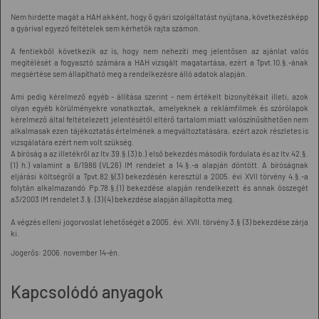
Nem hirdette magát a HAH akként, hogy ő gyári szolgáltatást nyújtana, következésképp
a gyárival egyező feltételek sem kérhetők rajta számon.
A fentiekből következik az is, hogy nem nehezíti meg jelentősen az ajánlat valós
megítélését a fogyasztó számára a HAH vizsgált magatartása, ezért a Tpvt.10.§.-ának
megsértése sem állapítható meg a rendelkezésre álló adatok alapján.
Ami pedig kérelmező egyéb - állítása szerint - nem értékelt bizonyítékait illeti, azok
olyan egyéb körülményekre vonatkoztak, amelyeknek a reklámfilmek és szórólapok
kérelmező által feltételezett jelentésétől eltérő tartalom miatt valószínűsíthetően nem
alkalmasak ezen tájékoztatás értelmének a megváltoztatására, ezért azok részletes is
vizsgálatára ezért nem volt szükség.
A bíróság a az illetékről az Itv.39.§.(3) b.) első bekezdés második fordulata és az Itv.42.§.
(1) h.) valamint a 6/1986 (VL26) IM rendelet a 14.§.-a alapján döntött. A bíróságnak
eljárási költségről a Tpvt.82.§(3) bekezdésén keresztül a 2005. évi XVII törvény 4.§.-a
folytán alkalmazandó Pp.78.§.(1) bekezdése alapján rendelkezett és annak összegét
a3/2003 IM rendelet 3.§. (3) (4) bekezdése alapján állapította meg.
A végzés elleni jogorvoslat lehetőségét a 2005. évi. XVII. törvény 3.§ (3) bekezdése zárja
ki.
Jogerős: 2006. november 14-én.
Kapcsolódó anyagok