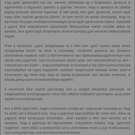
hogy gyári garanciáról van szó, bármely vállalkozás így a forgalmazói garancia is
egyenértékű a fogyasztó számára a gyárival, tekintve, hogy a garancia és jótállás
jogilag pontosan definiált fogalmak. A HAH pedig nem gyári garanciát, hanem saját
maga által nyújtott garanciát állított, és nem merült fel annak lehetősége, hogy ez
bármilyen lényeges minőségi különbséggel járna agyári garanciához képest, legfeljebb
a gyártó által engedélyezett alkatrészek felhasználása esetén olcsóbb abban az
esetben, ha a gyártó saját forgalmazói részére kizárólag gyári alkatrész felhasználását
engedi.
Mivel a kérelmező ;,gyári" szolgáltatása és a HAH nem "gyári" hanem általa vállalt
szolgáltatása között ha lehet is különbség, mindkettő garancia szó általános
jelentésének megfelel, ezért a HAH termékeiről való tájékoztatása egyértelműen nem
valósít meg jogsértést. Ilyen körülmények között aztán nem valószínűsíthető az sem -
noha persze nem kizárt - , hogy a telephelyek és honlapok a cég teljes kommunikációja
összességében az egyes fogyasztók esetében megtévesztő hatással bírhat, ezért-a
kérelmezett úgy ítélte meg, hogy az eljárás folytatásától nem várható eredmény. A
bíróság pedig ezzel a következtetéssel egyetért.
A kérelmező által csatolt szóróanyag nem a vizsgált időszakból származik, ez
megállapítható a közigazgatási iratok közt elfekvő módosított szórólapból, az az jelen
ügyben nincs relevanciája.
Ami a BMW ügyet illeti, maga a kérelmező mondja azt, hogy annak tanulsága az, hogy
ha valaki azt a látszatot kelti, hogy a gyártóval kapcsolatban áll, noha nem, akkor az
jogsértő lehet versenyjogi értelemben. Jelen esetben a HAH nem keltette azt a
látszatot, hogy a gyártóval áll kapcsolatban, kifejezetten közölte, hogy "gyártótól
független", ezért ebből a szempontból sincs jelentősége ennek a jogi hivatkozásnak,
mert a tényállás más, mint amit kérelmező feltételez.