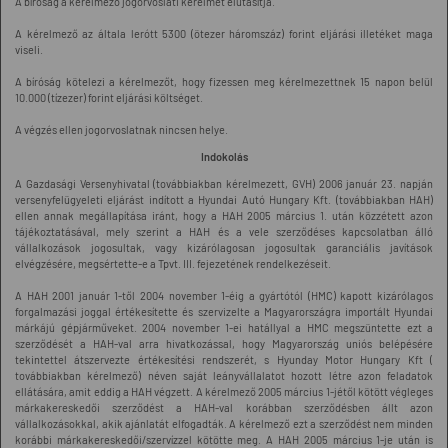
A bíróság a kérelmező jogorvoslati kérelmét elutasítja.
A kérelmező az általa lerótt 5300 (ötezer háromszáz) forint eljárási illetéket maga
viseli.
A bíróság kötelezi a kérelmezőt, hogy fizessen meg kérelmezettnek 15 napon belül
10.000 (tízezer) forint eljárási költséget.
A végzés ellen jogorvoslatnak nincsen helye.
Indokolás
A Gazdasági Versenyhivatal (továbbiakban kérelmezett, GVH) 2006 január 23. napján
versenyfelügyeleti eljárást indított a Hyundai Autó Hungary Kft. (továbbiakban HAH)
ellen annak megállapítása iránt, hogy a HAH 2005 március 1. után közzétett azon
tájékoztatásával, mely szerint a HAH és a vele szerződéses kapcsolatban álló
vállalkozások jogosultak, vagy kizárólagosan jogosultak garanciális javítások
elvégzésére, megsértette-e a Tpvt. III. fejezetének rendelkezéseit.
A HAH 2001 január 1-től 2004 november 1-éig a gyártótól (HMC) kapott kizárólagos
forgalmazási joggal értékesítette és szervizelte a Magyarországra importált Hyundai
márkájú gépjárműveket. 2004 november 1-ei hatállyal a HMC megszüntette ezt a
szerződését a HAH-val arra hivatkozással, hogy Magyarország uniós belépésére
tekintettel átszervezte értékesítési rendszerét, s Hyunday Motor Hungary Kft (
továbbiakban kérelmező) néven saját leányvállalatot hozott létre azon feladatok
ellátására, amit eddig a HAH végzett. A kérelmező 2005 március 1-jétől kötött végleges
márkakereskedői szerződést a HAH-val korábban szerződésben állt azon
vállalkozásokkal, akik ajánlatát elfogadták. A kérelmező ezt a szerződést nem minden
korábbi márkakereskedői/szervízzel kötötte meg. A HAH 2005 március 1-je után is