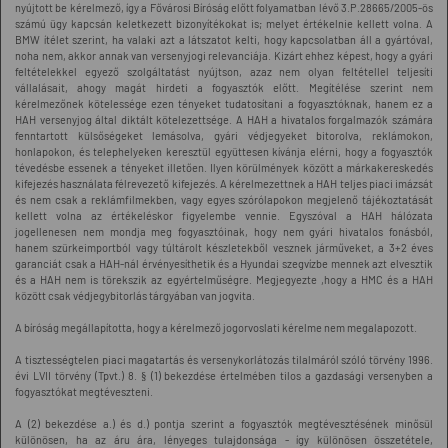
nyújtott be kérelmező, így a Fővárosi Bíróság előtt folyamatban lévő 3.P.28665/2005-ös
számú ügy kapcsán keletkezett bizonyítékokat is; melyet értékelnie kellett volna. A
BMW ítélet szerint, ha valaki azt a látszatot kelti, hogy kapcsolatban áll a gyártóval,
noha nem, akkor annak van versenyjogi relevanciája. Kizárt ehhez képest, hogy a gyári
feltételekkel egyező szolgáltatást nyújtson, azaz nem olyan feltétellel teljesíti
vállalásait, ahogy magát hirdeti a fogyasztók előtt. Megítélése szerint nem
kérelmezőnek kötelessége ezen tényeket tudatosítani a fogyasztóknak, hanem ez a
HAH versenyjog által diktált kötelezettsége. A HAH a hivatalos forgalmazók számára
fenntartott külsőségeket lemásolva, gyári védjegyeket bitorolva, reklámokon,
honlapokon, és telephelyeken keresztül együttesen kívánja elérni, hogy a fogyasztók
tévedésbe essenek a tényeket illetően. Ilyen körülmények között a márkakereskedés
kifejezés használata félrevezető kifejezés. A kérelmezettnek a HAH teljes piaci imázsát
és nem csak a reklámfilmekben, vagy egyes szórólapokon megjelenő tájékoztatását
kellett volna az értékeléskor figyelembe vennie. Egyszóval a HAH hálózata
jogellenesen nem mondja meg fogyasztóinak, hogy nem gyári hivatalos fonásból,
hanem szürkeimportból vagy túltárolt készletekből vesznek járműveket, a 3+2 éves
garanciát csak a HAH-nál érvényesíthetik és a Hyundai szegvízbe mennek azt elvesztik
és a HAH nem is törekszik az egyértelműségre. Megjegyezte ,hogy a HMC és a HAH
között csak védjegybitorlás tárgyában van jogvita.
A bíróság megállapította, hogy a kérelmező jogorvoslati kérelme nem megalapozott.
A tisztességtelen piaci magatartás és versenykorlátozás tilalmáról szóló törvény 1996.
évi LVII törvény (Tpvt.) 8. § (1) bekezdése értelmében tilos a gazdasági versenyben a
fogyasztókat megtéveszteni.
A (2) bekezdése a.) és d.) pontja szerint a fogyasztók megtévesztésének minősül
különösen, ha az áru ára, lényeges tulajdonsága - így különösen összetétele,