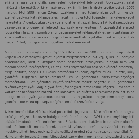
ellátta a nála garanciális szervizelési igényekkel jelentkező fogyasztókat saját
hálózatán keresztül. A kérelmező négy reklámfilmben hirdette tevékenységét 2005
március 1-től 2006 január 23-áig. Ezekben a még tulajdonában volt új Hyundai
személygépkocsikat reklámozta és magát, mint gyártótól független márkakereskedőt
nevesítette. A gépkocsikra 3+2 év garanciát vállalt azzal, hogy a HAH-val szerződéses
viszonyban álló cégeknél lehetett azt csak érvényesíteni. .A vizsgálattal érintett
időszakban használt szórólapjai új gépjárműveket reklámoztak és nem tartalmaztak
arra vonatkozó információkat, hogy hol érvényesíthető a jótállás: Ezek is úgy jelölték
meg a HAH-ot, mint gyártótól független márkakereskedőt.
A kérelmezett versenyhatóság a Vj-13/2006/12-es számú 2006 március 30. napján kelt
végzésével a versenyfelügyeleti eljárást megszüntette a Tpvt 72§.(1) bek. a.) pontjára
hivatkozássál, mert a vizsgálat során beszerzett bizonyítékok alapján nem volt
megállapítható törvénysértés, és az eljárás folytatásából sem volt várható eredmény.
Megállapította, hogy a HAH valós információkat közölt, egyértelműen - jelezte, hogy
gyártótól független márkakereskedő és a garanciális szerviztevékenységet
maradéktalanul, az ajánlottal egyező feltételek mellett végezte el. A garanciális
tevékenységet gyári vagy a gyár által jóváhagyott termékekkel végezte. Továbbra is
változatlan minőségben bár szűkebb hálózattal, de ellátta a három éves jótállást, mind
a cége, mind a gyári garancián felül vállalt +2 év jótállást, melyet nem befolyásolt a
gyártóval, illetve európai képviselőjével fennálló szerződéses vitája.
A kérelmező előkészítő iratokkal pontosított jogorvoslati kérelmében kérte, hogy a
bíróság a végzést helyezze hatályon kívül és kötelezze a GVH-t a versenyfelügyeleti
eljárás folytatására. Költség igénye volt. Előadta, hogy a hatályos jogszabályok alapján
csak ő jogosult meghatározni, hogy ki végezhet gyári szervizelést, melyhez
megkövetelheti, hogy csak az általa szállított eredeti pótalkatrészeket használják fel.
Ha valamely fogyasztó nem feljogosított szervizbe megy, akkor elvesztheti a gyári