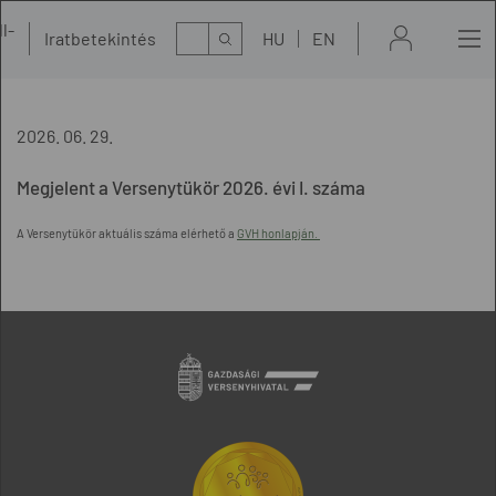
l-
Kereső
Iratbetekintés
HU
EN
t
2026. 06. 29.
Megjelent a Versenytükör 2026. évi I. száma
A Versenytükör aktuális száma elérhető a
GVH honlapján.