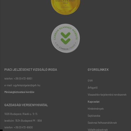
PIACI JELZÉSEKET VIZSGÁLÓ IRODA
GYORSLINKEK
telefon: +36 (1) 472-8851
GVH
e-mail: ugyfelszolgalat@gvh.hu
Árfigyelő
Minőségbiztosítási kérdőív
Visszaélés-bejelentési rendszerek
Kapcsolat
GAZDASÁGI VERSENYHIVATAL
Hirdetmények
1026 Budapest, Riadó u. 5-11.
Sajtószoba
levélcím: 1534 Budapest Pf.: 958
Szakmai felhasználóknak
telefon: +36 (1) 472-8900
Vállalkozásoknak