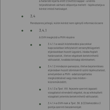
a határidő lejárta előtt 2 (kettő) nappal - a kérés
teljesítésének várható időpontja mellett - tájékoztatja a
kérést intéző hatóságot.
3.4
Rendszeres jellegű, külön kérést nem igénylő információcsere
3.4.1
A GVH megküldi a MVH részére
3.4.1.1 a vasúti közlekedési piacokkal
kapcsolatban lefolytatott versenyfelügyeleti
eljárásokban hozott ügyzáró, írásba foglalt
határozatok, illetve végzések betekinthető
változatát, továbbá bírósági döntéseket;
3.4.1.2 mindazon panaszos, illetve bejelentéses
eljárásban hozott döntéséről szóló tájékoztatást,
amelyekben a MVH - adatszolgáltatás
megküldésével vagy más módon -
közreműködött;
3.4.1.3 a Tpvt. VIII. fejezete szerinti ágazati
vizsgálatot elrendelő végzést, és az elkészített
vizsgálati jelentés betekinthető változatát;
3.4.1.4 a GVH-nak a Tpvt. 36. § (2) bekezdés c)
pontja szerinti beszámolóját.