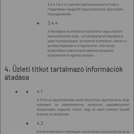
A 3.4.1 és 3.4.2 szerinti tájékoztatásokat a Felek a
Függelékben megjelölt kapcsolattartóik útján küldik
meg egymásnak.
3.4.4
A Hatóságok munkatársai közvetlenül vagy a kijelölt
kapcsolattartók útján - a kizárólag belső használatra
szánt munkaanyagok, tervezetek kivételével, illetve a 4.
pontban foglaltakra is figyelemmel - kölcsönös
érdeklődésre számot tartó szakmai anyagokat
juttathatnak el egymás számára.
4. Üzleti titkot tartalmazó információk
átadása
4.1
A Felek az együttműködés során fokozottan ügyelnek arra, hogy
eljárásaik az adatvédelemre vonatkozó jogszabályokkal
összhangban legyenek, illetve, hogy az üzleti titokhoz fűződő
érdekek ne sérüljenek.
4.2
Ennek érdekében a Hatóságok munkatársai a konzultációk és az