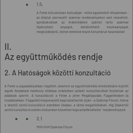
1.5.
A Felek kölcsönösen biztosítják - előre egyeztetett létszámban -
az általuk szervezett szakmai rendezvényeken való részvételt,
gondoskodnak az érdeklődésre számot tartó szakmai
tájékoztató anyagok, betekinthető munkaanyagok
megküldéséről, illetve lehetővé teszik könyvtáruk használatát.
II.
Az együttműködés rendje
2. A Hatóságok közötti konzultáció
A Felek a jogszabályokban rögzített, valamint az együttműködés elmélyítésére kijelölt
egyéb feladataik hatékony ellátása érdekében szóbeli konzultációkat folytatnak az
alábbiak szerint. A konzultációt a Felek a jelen Megállapodás Függelékében (a
továbbiakban: Függelék) megnevezett kapcsolattartók útján - a Szakmai Fórum, illetve
a Vezetői szintű konzultáció esetében írásban, a téma megjelölésével, míg Szakértői
szintű konzultáció esetén elsősorban közvetlen kapcsolatfelvétellel - kezdeményezik.
2.1
MVH-GVH Szakmai Fórum