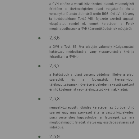
a GVH elnöke a vasúti közlekedési piacok valamelyikét
érintően a tisztességtelen piaci magatartás és a
versenykorlátozás tilalmáról szóló 1996. évi LVII. törvény
(a továbbiakban: Tpvt.) VIII. fejezete szerinti ágazati
vizsgálatot rendel el, ennek keretében a Felek
megállapodhatnak a MVH közreműködésének módjáról;
2.3.6
a GVH a Tpvt. 85. §-a alapján valamely közigazgatási
határozat módosítására, vagy visszavonására kívánja
felszólítani a MVH-t;
2.3.7
a Hatóságok a piaci verseny védelme, illetve a piaci
szereplők és a fogyasztók (versenyjogi)
tájékozottságának növelése érdekében a vasúti szektort
érintő közleményt vagy tájékoztatót kívánnak kiadni;
2.3.8
nemzetközi együttműködés keretében az Európai Unió
szervei vagy más szervezet által a vasúti közlekedési
piaci versenyhez kapcsolódóan a Hatóságok számára
megfogalmazott feladat, illetve egy esetleges eljárás ezt
indokolja;
2.3.9