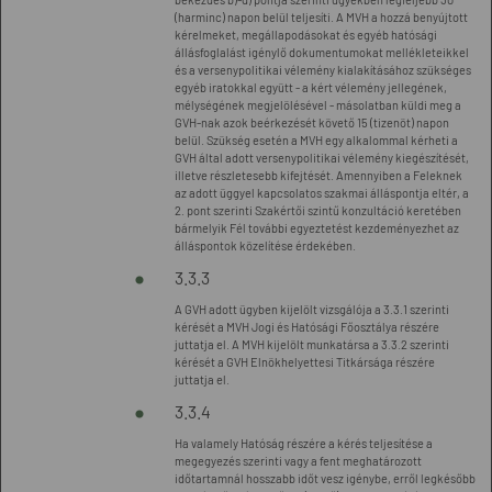
(harminc) napon belül teljesíti. A MVH a hozzá benyújtott
kérelmeket, megállapodásokat és egyéb hatósági
állásfoglalást igénylő dokumentumokat mellékleteikkel
és a versenypolitikai vélemény kialakításához szükséges
egyéb iratokkal együtt - a kért vélemény jellegének,
mélységének megjelölésével - másolatban küldi meg a
GVH-nak azok beérkezését követő 15 (tizenöt) napon
belül. Szükség esetén a MVH egy alkalommal kérheti a
GVH által adott versenypolitikai vélemény kiegészítését,
illetve részletesebb kifejtését. Amennyiben a Feleknek
az adott üggyel kapcsolatos szakmai álláspontja eltér, a
2. pont szerinti Szakértői szintű konzultáció keretében
bármelyik Fél további egyeztetést kezdeményezhet az
álláspontok közelítése érdekében.
3.3.3
A GVH adott ügyben kijelölt vizsgálója a 3.3.1 szerinti
kérését a MVH Jogi és Hatósági Főosztálya részére
juttatja el. A MVH kijelölt munkatársa a 3.3.2 szerinti
kérését a GVH Elnökhelyettesi Titkársága részére
juttatja el.
3.3.4
Ha valamely Hatóság részére a kérés teljesítése a
megegyezés szerinti vagy a fent meghatározott
időtartamnál hosszabb időt vesz igénybe, erről legkésőbb