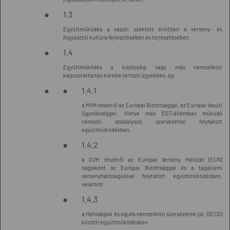
1.3
Együttműködés a vasúti szektort érintően a verseny- és
fogyasztói kultúra fejlesztésében és terjesztésében.
1.4
Együttműködés a közösségi vagy más nemzetközi
kapcsolattartás körébe tartozó ügyekben, így
1.4.1
a MVH részéről az Európai Bizottsággal, az Európai Vasúti
Ügynökséggel, illetve más EGT-államban működő
nemzeti szabályozó szervezettel folytatott
együttműködésben,
1.4.2
a GVH részéről az Európai Verseny Hálózat (ECN)
tagjaként az Európai Bizottsággal és a tagállami
versenyhatóságokkal folytatott együttműködésben,
valamint
1.4.3
a Hatóságok és egyéb nemzetközi szervezetek (pl. OECD)
közötti együttműködésben.