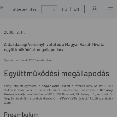
l-
Kereső
Iratbetekintés
HU
EN
t
2006. 12. 11.
A Gazdasági Versenyhivatal és a Magyar Vasúti Hivatal
együttműködési megállapodása
Nyomtatható verzió PDF formátumban
Együttműködési megállapodás
amely létrejött egyrészről a
Magyar Vasúti Hivatal
(a továbbiakban: az "MVH"; 1088
Budapest, Múzeum u. 11.; képviseli: Antal Dániel elnök), másrészről a
Gazdasági
Versenyhivatal
(a továbbiakban: a "GVH"; 1054 Budapest, Alkotmány u. 5.; képviseli: Dr.
Nagy Zoltán elnök), (a továbbiakban együtt: a "Felek", a "Hatóságok") között az alábbiak
szerint:
Preambulum