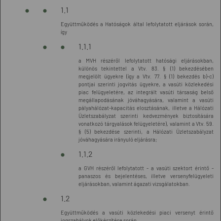
1.1
Együttműködés a Hatóságok által lefolytatott eljárások során,
így
1.1.1
a MVH részéről lefolytatott hatósági eljárásokban,
különös tekintettel a Vtv. 83. § (1) bekezdésében
megjelölt ügyekre (így a Vtv. 77. § (1) bekezdés b)-c)
pontjai szerinti jogvitás ügyekre, a vasúti közlekedési
piac felügyeletére, az integrált vasúti társaság belső
megállapodásának jóváhagyására, valamint a vasúti
pályahálózat-kapacitás elosztásának, illetve a Hálózati
Üzletszabályzat szerinti kedvezmények biztosítására
vonatkozó tárgyalások felügyeletére), valamint a Vtv. 59.
§ (5) bekezdése szerinti, a Hálózati Üzletszabályzat
jóváhagyására irányuló eljárásra;
1.1.2
a GVH részéről lefolytatott - a vasúti szektort érintő -
panaszos és bejelentéses, illetve versenyfelügyeleti
eljárásokban, valamint ágazati vizsgálatokban.
1.2
Együttműködés a vasúti közlekedési piaci versenyt érintő
jogszabályok előkészítése során.