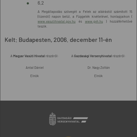
6.2
A Megállapodás szövegét a Felek az aláírástól számított 15
(tizenöt) napon belül, a Függelék kivételével, honlapjaikon (
www.vasutihivatal.gov.hu
és
www.gvh.hu
) hozzáférhetővé
teszik.
Kelt: Budapesten, 2006. december 11-én
A
Magyar Vasúti Hivatal
részéről:
A
Gazdasági Versenyhivatal
részéről:
Antal Dániel
Dr. Nagy Zoltán
Elnök
Elnök