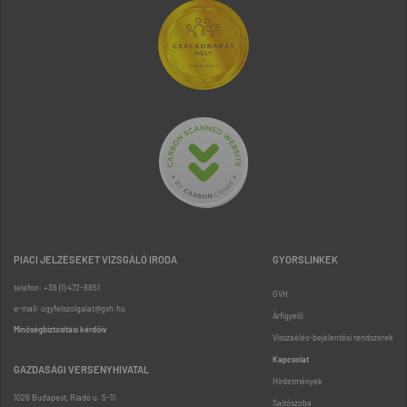
PIACI JELZÉSEKET VIZSGÁLÓ IRODA
GYORSLINKEK
telefon: +36 (1) 472-8851
GVH
e-mail: ugyfelszolgalat@gvh.hu
Árfigyelő
Minőségbiztosítási kérdőív
Visszaélés-bejelentési rendszerek
Kapcsolat
GAZDASÁGI VERSENYHIVATAL
Hirdetmények
1026 Budapest, Riadó u. 5-11.
Sajtószoba