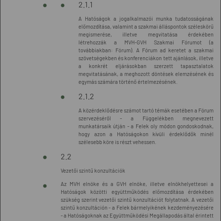
2.1.1
A Hatóságok a jogalkalmazói munka tudatosságának
előmozdítása, valamint a szakmai álláspontok széleskörű
megismerése, illetve megvitatása érdekében
létrehozzák a MVH-GVH Szakmai Fórumot (a
továbbiakban: Fórum). A Fórum ad keretet a szakmai
szövetségekben és konferenciákon tett ajánlások, illetve
a konkrét eljárásokban szerzett tapasztalatok
megvitatásának, a meghozott döntések elemzésének és
egymás számára történő értelmezésének.
2.1.2
A közérdeklődésre számot tartó témák esetében a Fórum
szervezéséről - a Függelékben megnevezett
munkatársaik útján - a Felek oly módon gondoskodnak,
hogy azon a Hatóságokon kívüli érdeklődők minél
szélesebb köre is részt vehessen.
2.2
Vezetői szintű konzultációk
Az MVH elnöke és a GVH elnöke, illetve elnökhelyettesei a
Hatóságok közötti együttműködés előmozdítása érdekében
szükség szerint vezetői szintű konzultációt folytatnak. A vezetői
szintű konzultáción - a Felek bármelyikének kezdeményezésére
- a Hatóságoknak az Együttműködési Megállapodás által érintett