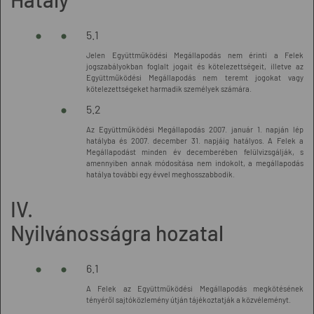
5.1
Jelen Együttműködési Megállapodás nem érinti a Felek
jogszabályokban foglalt jogait és kötelezettségeit, illetve az
Együttműködési Megállapodás nem teremt jogokat vagy
kötelezettségeket harmadik személyek számára.
5.2
Az Együttműködési Megállapodás 2007. január 1. napján lép
hatályba és 2007. december 31. napjáig hatályos. A Felek a
Megállapodást minden év decemberében felülvizsgálják, s
amennyiben annak módosítása nem indokolt, a megállapodás
hatálya további egy évvel meghosszabbodik.
IV.
Nyilvánosságra hozatal
6.1
A Felek az Együttműködési Megállapodás megkötésének
tényéről sajtóközlemény útján tájékoztatják a közvéleményt.