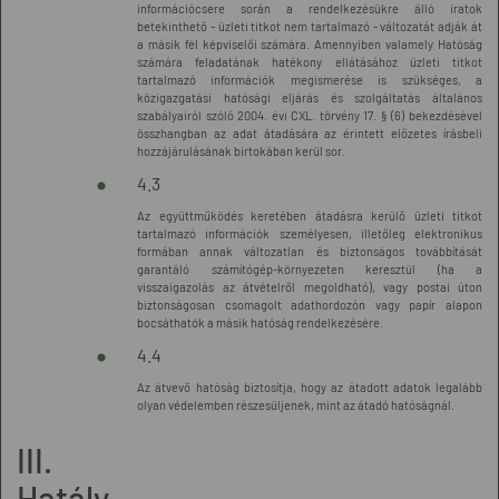
információcsere során a rendelkezésükre álló iratok
betekinthető - üzleti titkot nem tartalmazó - változatát adják át
a másik fél képviselői számára. Amennyiben valamely Hatóság
számára feladatának hatékony ellátásához üzleti titkot
tartalmazó információk megismerése is szükséges, a
közigazgatási hatósági eljárás és szolgáltatás általános
szabályairól szóló 2004. évi CXL. törvény 17. § (6) bekezdésével
összhangban az adat átadására az érintett előzetes írásbeli
hozzájárulásának birtokában kerül sor.
4.3
Az együttműködés keretében átadásra kerülő üzleti titkot
tartalmazó információk személyesen, illetőleg elektronikus
formában annak változatlan és biztonságos továbbítását
garantáló számítógép-környezeten keresztül (ha a
visszaigazolás az átvételről megoldható), vagy postai úton
biztonságosan csomagolt adathordozón vagy papír alapon
bocsáthatók a másik hatóság rendelkezésére.
4.4
Az átvevő hatóság biztosítja, hogy az átadott adatok legalább
olyan védelemben részesüljenek, mint az átadó hatóságnál.
III.
Hatály