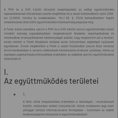
A MVH és a GVH között létrejövő megállapodást az eddigi együttműködés
tapasztalatainak kölcsönösen pozitív megítélése és a vasúti közlekedésről szóló 2005.
évi CLXXXIII. törvény (a továbbiakban: Vtv.) 83. §. (1)-(4) bekezdéseiben foglalt
rendelkezések által előírt együttműködési kötelezettség alapozza meg.
A Felek közös szándéka szerint a MVH és a GVH közötti szoros együttműködés növeli
mindkét hatóság jogszabályokban meghatározott feladatai végrehajtásának és
intézkedései érvényesítésének hatékonyságát azáltal, hogy megteremti azt a keretet,
amely mellett a Felek feladataik ellátása során kölcsönösen segítséget nyújtanak
egymásnak. Ennek megfelelően a Felek a vasúti közlekedési piacon folyó versenyt
érintő kérdésekben a verseny védelmének következetes érvényre juttatása, illetve az
egységes jogalkalmazás előmozdítása érdekében az alábbiak szerinti együttműködést
határozták el.
I.
Az együttműködés területei
1.
A fenti célok megvalósítása érdekében a Hatóságok - munkatársaik
közötti, elsősorban szóbeli konzultációk, illetve rendszeres vagy eseti
jelleggel történő információcsere formájában - különösen az alábbi
tevékenységeikre terjesztik ki együttműködésüket: