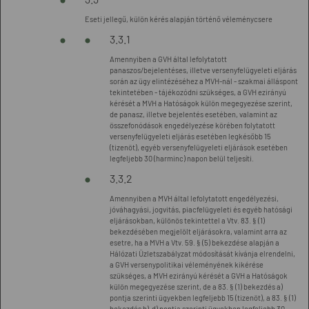
Eseti jellegű, külön kérés alapján történő véleménycsere
3.3.1
Amennyiben a GVH által lefolytatott
panaszos/bejelentéses, illetve versenyfelügyeleti eljárás
során az ügy elintézéséhez a MVH-nál - szakmai álláspont
tekintetében - tájékozódni szükséges, a GVH ezirányú
kérését a MVH a Hatóságok külön megegyezése szerint,
de panasz, illetve bejelentés esetében, valamint az
összefonódások engedélyezése körében folytatott
versenyfelügyeleti eljárás esetében legkésőbb 15
(tizenöt), egyéb versenyfelügyeleti eljárások esetében
legfeljebb 30 (harminc) napon belül teljesíti.
3.3.2
Amennyiben a MVH által lefolytatott engedélyezési,
jóváhagyási, jogvitás, piacfelügyeleti és egyéb hatósági
eljárásokban, különös tekintettel a Vtv. 83. § (1)
bekezdésében megjelölt eljárásokra, valamint arra az
esetre, ha a MVH a Vtv. 59. § (5) bekezdése alapján a
Hálózati Üzletszabályzat módosítását kívánja elrendelni,
a GVH versenypolitikai véleményének kikérése
szükséges, a MVH ezirányú kérését a GVH a Hatóságok
külön megegyezése szerint, de a 83. § (1) bekezdés a)
pontja szerinti ügyekben legfeljebb 15 (tizenöt), a 83. § (1)
bekezdés b)-d) pontja szerinti ügyekben legfeljebb 30