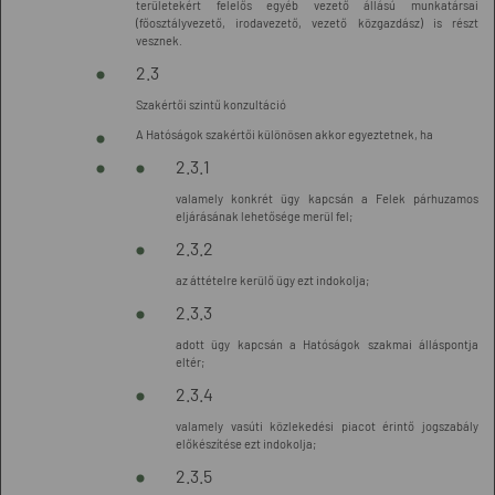
területekért felelős egyéb vezető állású munkatársai
(főosztályvezető, irodavezető, vezető közgazdász) is részt
vesznek.
2.3
Szakértői szintű konzultáció
A Hatóságok szakértői különösen akkor egyeztetnek, ha
2.3.1
valamely konkrét ügy kapcsán a Felek párhuzamos
eljárásának lehetősége merül fel;
2.3.2
az áttételre kerülő ügy ezt indokolja;
2.3.3
adott ügy kapcsán a Hatóságok szakmai álláspontja
eltér;
2.3.4
valamely vasúti közlekedési piacot érintő jogszabály
előkészítése ezt indokolja;
2.3.5