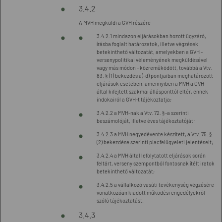
3.4.2
A MVH megküldi a GVH részére
3.4.2.1 mindazon eljárásokban hozott ügyzáró,
írásba foglalt határozatok, illetve végzések
betekinthető változatát, amelyekben a GVH -
versenypolitikai véleményének megküldésével
vagy más módon - közreműködött, továbbá a Vtv.
83. § (1) bekezdés a)-d) pontjaiban meghatározott
eljárások esetében, amennyiben a MVH a GVH
által kifejtett szakmai állásponttól eltér, ennek
indokairól a GVH-t tájékoztatja;
3.4.2.2 a MVH-nak a Vtv. 72. §-a szerinti
beszámolóját, illetve éves tájékoztatóját;
3.4.2.3 a MVH negyedévente készített, a Vtv. 75. §
(2) bekezdése szerinti piacfelügyeleti jelentéseit;
3.4.2.4 a MVH által lefolytatott eljárások során
feltárt, verseny szempontból fontosnak ítélt iratok
betekinthető változatát;
3.4.2.5 a vállalkozó vasúti tevékenység végzésére
vonatkozóan kiadott működési engedélyekről
szóló tájékoztatást.
3.4.3