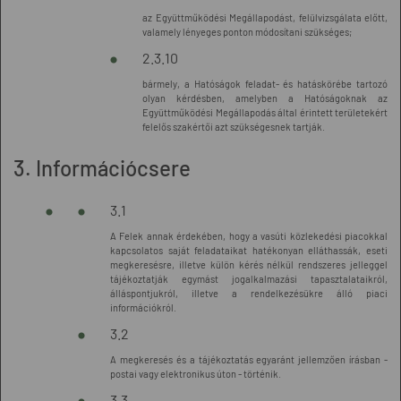
az Együttműködési Megállapodást, felülvizsgálata előtt,
valamely lényeges ponton módosítani szükséges;
2.3.10
bármely, a Hatóságok feladat- és hatáskörébe tartozó
olyan kérdésben, amelyben a Hatóságoknak az
Együttműködési Megállapodás által érintett területekért
felelős szakértői azt szükségesnek tartják.
3. Információcsere
3.1
A Felek annak érdekében, hogy a vasúti közlekedési piacokkal
kapcsolatos saját feladataikat hatékonyan elláthassák, eseti
megkeresésre, illetve külön kérés nélkül rendszeres jelleggel
tájékoztatják egymást jogalkalmazási tapasztalataikról,
álláspontjukról, illetve a rendelkezésükre álló piaci
információkról.
3.2
A megkeresés és a tájékoztatás egyaránt jellemzően írásban -
postai vagy elektronikus úton - történik.
3.3