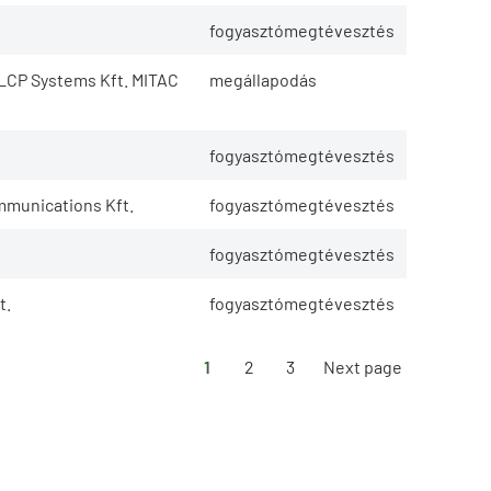
fogyasztómegtévesztés
LCP Systems Kft. MITAC
megállapodás
fogyasztómegtévesztés
mmunications Kft.
fogyasztómegtévesztés
fogyasztómegtévesztés
t.
fogyasztómegtévesztés
1
2
3
Next page