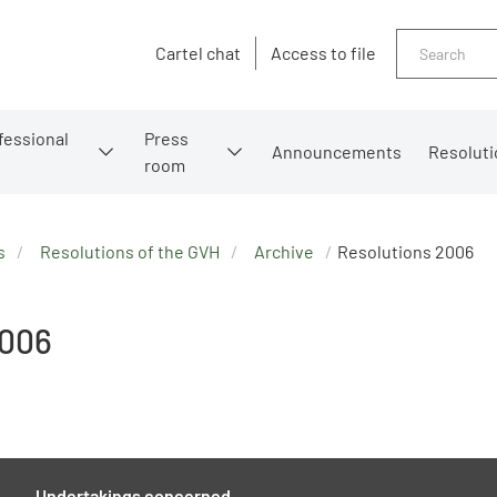
Search
Cartel chat
Access to file
fessional
Press
Announcements
Resoluti
room
s
Resolutions of the GVH
Archive
Resolutions 2006
2006
Undertakings concerned