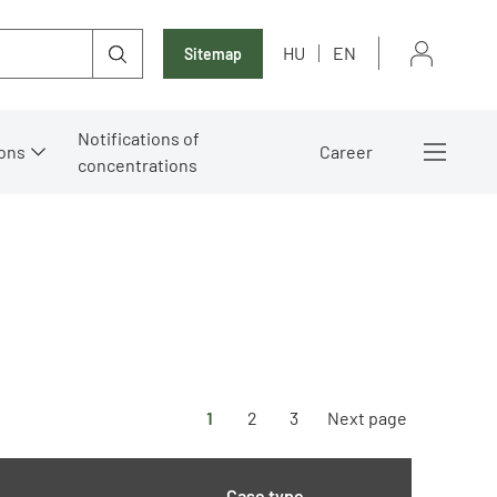
HU
EN
Sitemap
Notifications of
ons
Career
concentrations
1
2
3
Next page
Case type