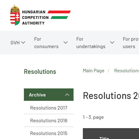
For
For
For pro
GVH
consumers
undertakings
users
Main Page
Resolution
Resolutions
Resolutions 
Archive
Resolutions 2017
1 - 3. page
Resolutions 2016
Resolutions 2015
Title