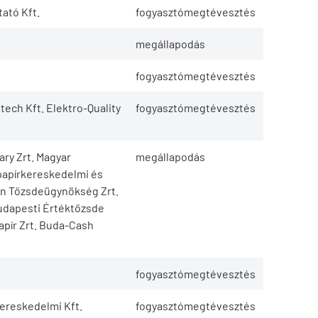
ató Kft.
fogyasztómegtévesztés
megállapodás
fogyasztómegtévesztés
ech Kft. Elektro-Quality
fogyasztómegtévesztés
ry Zrt. Magyar
megállapodás
papírkereskedelmi és
ton Tőzsdeügynökség Zrt.
Budapesti Értéktőzsde
apír Zrt. Buda-Cash
fogyasztómegtévesztés
ereskedelmi Kft.
fogyasztómegtévesztés