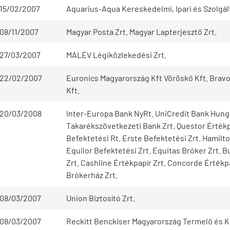
15/02/2007
Aquarius-Aqua Kereskedelmi, Ipari és Szolgált
08/11/2007
Magyar Posta Zrt. Magyar Lapterjesztő Zrt.
27/03/2007
MALÉV Légiközlekedési Zrt.
22/02/2007
Euronics Magyarország Kft Vöröskő Kft. Bravot
Kft.
20/03/2008
Inter-Europa Bank NyRt. UniCredit Bank Hunga
Takarékszövetkezeti Bank Zrt. Questor Érték
Befektetési Rt. Erste Befektetési Zrt. Hamil
Equilor Befektetési Zrt. Equitas Bróker Zrt. 
Zrt. Cashline Értékpapír Zrt. Concorde Értékp
Brókerház Zrt.
08/03/2007
Union Biztosító Zrt.
08/03/2007
Reckitt Benckiser Magyarország Termelő és K