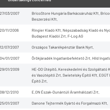
27/03/2007
BricoStore Hungária Barkácsáruház Kft. Bric
Beszerzési Kft.
20/11/2006
Ringier Kiadó Kft. Népszabadság Kiadó és Ny
Budapest Kiadói Zrt. F-Log AG
12/07/2007
Országos Takarékpénztár Bank Nyrt.
04/01/2007
Örökjáradék Ingatlanbefektető Zrt. Hild Ingat
29/01/2009
HE-DO Útépítő, Kereskedelmi és Szolgáltató K
és Vasútépítő Zrt. Swietelsky Építő Kft. EGÚT 
Építő Zrt.
08/12/2010
E.ON Észak-Dunántúli Áramhálózati Zrt.
25/01/2007
Danone Tejtermék Gyártó és Forgalmazó Kft.