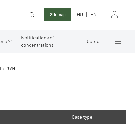
HU
EN
Sitemap
Notifications of
ons
Career
concentrations
the GVH
Case type