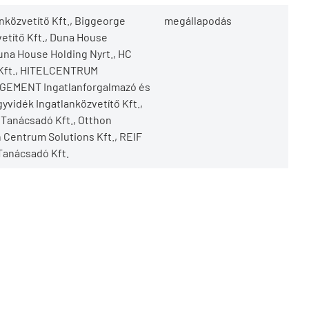
anközvetítő Kft., Biggeorge
megállapodás
vetítő Kft., Duna House
Duna House Holding Nyrt., HC
 Kft., HITELCENTRUM
AGEMENT Ingatlanforgalmazó és
gyvidék Ingatlanközvetítő Kft.,
Tanácsadó Kft., Otthon
 Centrum Solutions Kft., REIF
Tanácsadó Kft.