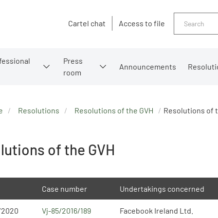
Search
Cartel chat
Access to file
fessional
Press
Announcements
Resoluti
room
e
Resolutions
Resolutions of the GVH
Resolutions of 
lutions of the GVH
Case number
Undertakings concerned
/2020
Vj-85/2016/189
Facebook Ireland Ltd.