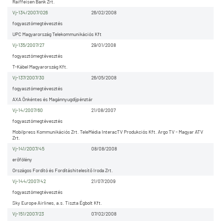
Raiffeisen Bank Zrt.
Vj-134/2007/026
26/02/2008
fogyasztómegtévesztés
UPC Magyarország Telekommunikációs Kft
Vj-135/2007/27
29/01/2008
fogyasztómegtévesztés
T-Kábel Magyarország Kft.
Vj-137/2007/30
26/05/2008
fogyasztómegtévesztés
AXA Önkéntes és Magánnyugdíjpénztár
Vj-14/2007/60
21/08/2007
fogyasztómegtévesztés
Mobilpress Kommunikációs Zrt. TeleMédia InteracTV Produkciós Kft. Argo TV - Magyar ATV
Zrt.
Vj-141/2007/45
08/08/2008
erőfölény
Országos Fordító és Fordításhitelesítő Iroda Zrt.
Vj-144/2007/42
21/07/2009
fogyasztómegtévesztés
Sky Europe Airlines, a.s. Tiszta Égbolt Kft.
Vj-151/2007/23
07/02/2008