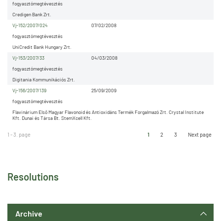
fogyasztómegtévesztés
Credigen Bank Zrt.
Vj-152/2007/024
07/02/2008
fogyasztómegtévesztés
UniCredit Bank Hungary Zrt.
Vj-153/2007/33
04/03/2008
fogyasztómegtévesztés
Digitania Kommunikációs Zrt.
Vj-156/2007/139
25/09/2009
fogyasztómegtévesztés
Flavinárium Első Magyar Flavonoid és Antioxidáns Termék Forgalmazó Zrt. Crystal Institute
Kft. Dunai és Társa Bt. StemXcell Kft.
1 - 3. page
1
2
3
Next page
Resolutions
Archive