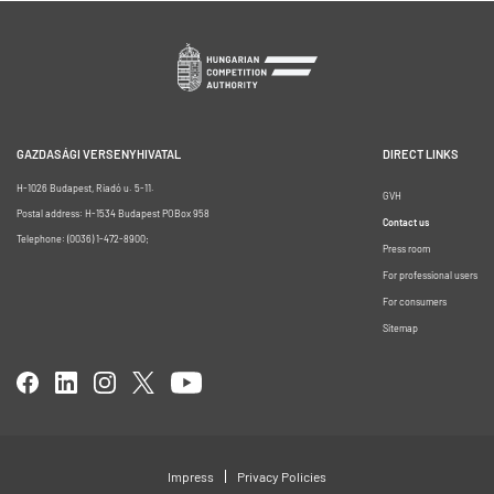
GAZDASÁGI VERSENYHIVATAL
DIRECT LINKS
H-1026 Budapest, Riadó u. 5-11.
GVH
Postal address: H-1534 Budapest POBox 958
Contact us
Telephone: (0036) 1-472-8900;
Press room
For professional users
For consumers
Sitemap
Impress
Privacy Policies