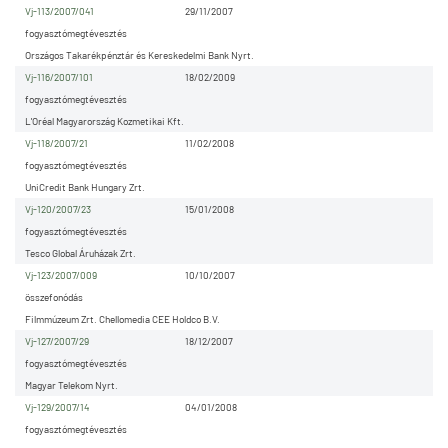
Vj-113/2007/041
29/11/2007
fogyasztómegtévesztés
Országos Takarékpénztár és Kereskedelmi Bank Nyrt.
Vj-116/2007/101
18/02/2009
fogyasztómegtévesztés
L'Oréal Magyarország Kozmetikai Kft.
Vj-118/2007/21
11/02/2008
fogyasztómegtévesztés
UniCredit Bank Hungary Zrt.
Vj-120/2007/23
15/01/2008
fogyasztómegtévesztés
Tesco Global Áruházak Zrt.
Vj-123/2007/009
10/10/2007
összefonódás
Filmmúzeum Zrt. Chellomedia CEE Holdco B.V.
Vj-127/2007/29
18/12/2007
fogyasztómegtévesztés
Magyar Telekom Nyrt.
Vj-129/2007/14
04/01/2008
fogyasztómegtévesztés