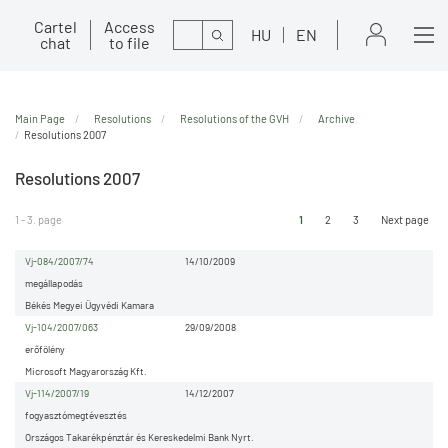
Cartel
Access
Search
HU
EN
chat
to file
Main Page
Resolutions
Resolutions of the GVH
Archive
Resolutions 2007
Resolutions 2007
1 - 3. page
1
2
3
Next page
Vj-084/2007/74
14/10/2009
megállapodás
Békés Megyei Ügyvédi Kamara
Vj-104/2007/063
29/09/2008
erőfölény
Microsoft Magyarország Kft.
Vj-114/2007/19
14/12/2007
fogyasztómegtévesztés
Országos Takarékpénztár és Kereskedelmi Bank Nyrt.