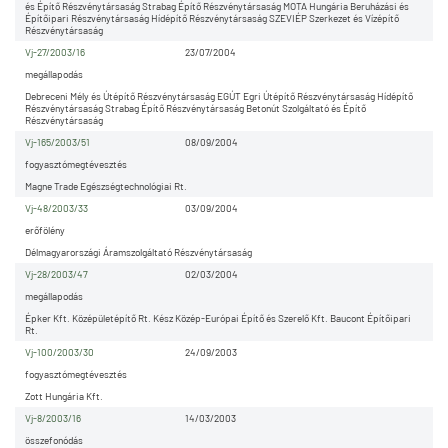
és Építő Részvénytársaság Strabag Építő Részvénytársaság MOTA Hungária Beruházási és
Építőipari Részvénytársaság Hídépítő Részvénytársaság SZEVIÉP Szerkezet és Vízépítő
Részvénytársaság
Vj-27/2003/16
23/07/2004
megállapodás
Debreceni Mély és Útépítő Részvénytársaság EGÚT Egri Útépítő Részvénytársaság Hídépítő
Részvénytársaság Strabag Építő Részvénytársaság Betonút Szolgáltató és Építő
Részvénytársaság
Vj-165/2003/51
08/09/2004
fogyasztómegtévesztés
Magne Trade Egészségtechnológiai Rt.
Vj-48/2003/33
03/09/2004
erőfölény
Délmagyarországi Áramszolgáltató Részvénytársaság
Vj-28/2003/47
02/03/2004
megállapodás
Épker Kft. Középületépítő Rt. Kész Közép-Európai Építő és Szerelő Kft. Baucont Építőipari
Rt.
Vj-100/2003/30
24/09/2003
fogyasztómegtévesztés
Zott Hungária Kft.
Vj-8/2003/16
14/03/2003
összefonódás