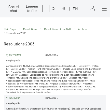
Cartel
Access
Search
HU
EN
chat
to file
Main Page
Resolutions
Resolutions of the GVH
Archive
Resolutions 2003
Resolutions 2003
Vj-89/2003/58
09/12/2004
megállapodás
Aurocaccia Kft. NUOVA DIANA STAR Kereskedelmi és Szolgáltató Kft. Crystal Kft. Trófea
Kft. Sárrét-Vad Kft. Kiskun-Hunt Kft Pannonvad Kft. ( Puszta Caccia 2000 Kft. Eurohunter
Kft. NE.GA.CO Kft. Bólyi Mezőgazdasági Termelő és Kereskedelmi Rt. Vad-Ker 2001 Kft.
NATURHUN Vadászati Szolgáltató és Kereskedelmi Kft. Eger Vadászati Utazások Kft.
Tengerdi Kft. Sevako Kft. Neva Tours Kft. Baranya-Vad Kft. Venator Kft. Vadőr
Vadászatszervező Utazási Iroda Kft. Diana Hunts Kft. Elite Hunting Service Kft. Anas
Vadászati és Kereskedelmi Kft VADEX Rt. Pegazus Vadászatszervező Kft. Hubertus
Vadkereskedelmi Kft. HUNNIA Vadgazdálkodási Kft.( Mistral-Hungaria Kft. MAVAD Rt.
Vadgerle Bt. Hódiana Kft. Hungarowild Kft. Budapesti Agrárkamara Vadgazdasági
Termékek és Szolgáltatások Terméktanács
Vj-135/2003/
25/10/2004
megállapodás
Alterra Építőipari Kft. Swietelsky Építő Korlátolt Felelősségű Társaság Betonút Szolgáltató