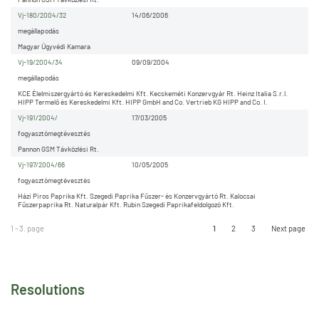
Vj-180/2004/32
14/06/2006
megállapodás
Magyar Ügyvédi Kamara
Vj-19/2004/34
09/09/2004
megállapodás
KCE Élelmiszergyártó és Kereskedelmi Kft. Kecskeméti Konzervgyár Rt. Heinz Italia S.r.l.
HIPP Termelő és Kereskedelmi Kft. HIPP GmbH and Co. Vertrieb KG HIPP and Co. I.
Vj-191/2004/
17/03/2005
fogyasztómegtévesztés
Pannon GSM Távközlési Rt.
Vj-197/2004/66
10/05/2005
fogyasztómegtévesztés
Házi Piros Paprika Kft. Szegedi Paprika Fűszer- és Konzervgyártó Rt. Kalocsai
Fűszerpaprika Rt. Naturalpár Kft. Rubin Szegedi Paprikafeldolgozó Kft.
1 - 3. page
1
2
3
Next page
Resolutions