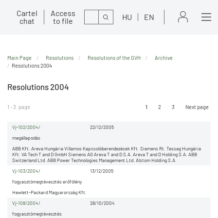
Cartel
Access
Search
HU
EN
chat
to file
Main Page
Resolutions
Resolutions of the GVH
Archive
Resolutions 2004
Resolutions 2004
1 - 3. page
1
2
3
Next page
Vj-102/2004/
22/12/2005
megállapodás
ABB Kft. Areva Hungária Villamos Kapcsolóberendezések Kft. Siemens Rt. Tessag Hungária
Kft. VA Tech T and D GmbH Siemens AG Areva T and D S.A. Areva T and D Holding S.A. ABB
Switzerland Ltd. ABB Power Technologies Management Ltd. Alstom Holding S.A.
Vj-103/2004/
13/12/2005
fogyasztómegtévesztés erőfölény
Hewlett-Packard Magyarország Kft.
Vj-108/2004/
28/10/2004
fogyasztómegtévesztés