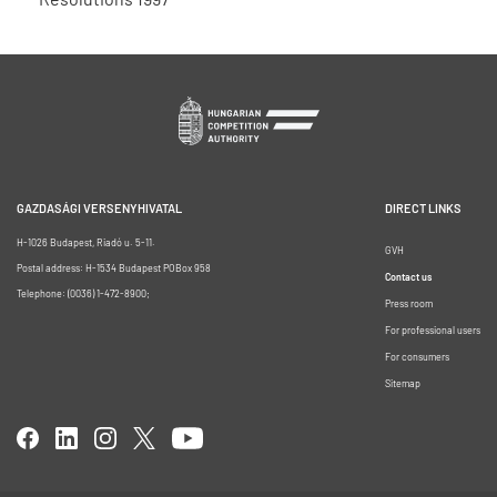
GAZDASÁGI VERSENYHIVATAL
DIRECT LINKS
H-1026 Budapest, Riadó u. 5-11.
GVH
Postal address: H-1534 Budapest POBox 958
Contact us
Telephone: (0036) 1-472-8900;
Press room
For professional users
For consumers
Sitemap