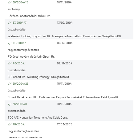
Vj-136/2004/15
18/11/2004
erőfölény
Fővárosi Csatornázási Művek Rt.
Vj-137/2004/7
13/09/2004
összefonódás
Waberer`s Holding Logisztikai Rt. Transporta Nemzetközi Fuvarozási és Szolgáltató Kft.
Vj-140/2004/
09/12/2004
fogyasztómegtévesztés
Fővárosi Ásványvíz és Üdítőipari Rt.
Vj-146/2004/
08/11/2004
összefonódás
CIB Credit Rt. Wallizing Pénzügyi Szolgáltató Rt.
Vj-159/2004/23
15/11/2004
összefonódás
Erdért Befektetési Kft. Erdészeti és Faipari Termékeket Értékesítő és Feldolgozó Rt.
Vj-166/2004/8
18/11/2004
összefonódás
TDC A/S Hungarian Telephone And Cable Corp.
Vj-170/2004/
17/03/2005
fogyasztómegtévesztés
Pannon GSM Távközlési Rt.