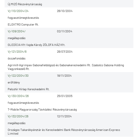
Új MIZÓ Részvénytársaság
Vj-110/2004/24
26/10/2004
fogyasztómegtévesztés
ELEKTRO Computer Rt.
Vj-109/2004/
02/11/2004
megállapodás
GLEDÍCIA Kft Vajda Károly ZÖLDFA HÁZ Kft.
Vj-121/2004/6
26/07/2004
összefonódás
Agrimill-Agrimpex Gabonafeldolgozó és Gabonakereskedelmi Rt. Szabolcs Gabona Holding
Vagyonkezelő Rt.
Vj-122/2004/30
18/11/2004
erőfölény
Pelsohír Hírlap Kereskedelmi Rt.
Vj-130/2004/26
25/01/2005
fogyasztómegtévesztés
T-Mobile Magyarország Távközlési Részvénytársaság
Vj-132/2004/26
12/11/2004
megállapodás
Országos Takarékpénztár és Kereskedelmi Bank Részvénytársaság American Express
Limited