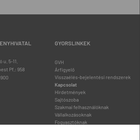
ENYHIVATAL
GYORSLINKEK
 u. 5-11.
GVH
est Pf.: 958
Árfigyelő
Visszaélés-bejelentési rendszerek
8900
Kapcsolat
Hirdetmények
Sajtószoba
Szakmai felhasználóknak
Vállalkozásoknak
Fogyasztóknak
Podcast