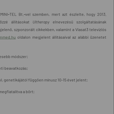
EMINI
-
TEL Bt.
-
vel szemben, mert azt észlelte, hogy 2013.
özzé állításokat
Ultherapy
elnevezésű szolgáltatásának
elenő, szponzorált cikkekben, valamint a Viasat3 televíziós
enmed.hu
oldalon megjelent állításaival az alábbi üzenetet
etesebb módszer;
eti beavatkozás;
ól, genetikájától függően mínusz 10-15 évet jelent;
megfiatalítva a bőrt;