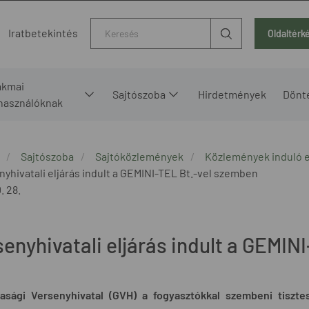
Kereső
Iratbetekintés
Oldaltérk
akmai
Sajtószoba
Hirdetmények
Dönt
lhasználóknak
Sajtószoba
Sajtóközlemények
Közlemények induló e
nyhivatali eljárás indult a GEMINI-TEL Bt.-vel szemben
. 28.
senyhivatali eljárás indult a GEMIN
asági Versenyhivatal (GVH) a
fogyasztókkal szembeni tisztes