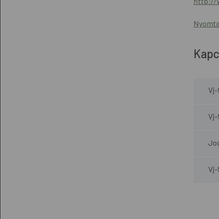
http:/
Nyomta
Kapc
Vj-
Vj-
Jo
Vj