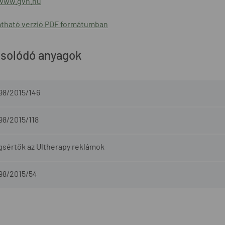
/www.gvh.hu
tható verzió PDF formátumban
solódó anyagok
98/2015/146
98/2015/118
gsértők az Ultherapy reklámok
-98/2015/54