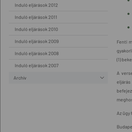
Induló eljárások 2012
Induló eljárások 2011
Induló eljárások 2010
Induló eljárások 2009
Fenti 
gyakorl
Induló eljárások 2008
(1) bek
Induló eljárások 2007
A verse
Archív
eljárá
befeje
meghos
Az ügy 
Budapes