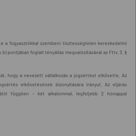
te a fogyasztókkal szembeni tisztességtelen kereskedelmi
és b) pontjában foglalt tényállás megvalósításával az Fttv. 3. §
t, hogy a nevezett vállalkozás a jogsértést elkövette. Az
ogsértés elkövetésének bizonyítására irányul. Az eljárás
ától függően – két alkalommal, legfeljebb 2 hónappal