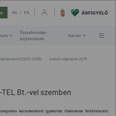
HU
EN
ép
Összefonódás-
ések
Karrier
bejelentések
ljárásokról (2007-2016)
Induló eljárások 2015
I-TEL Bt.-vel szemben
ségtelen kereskedelmi gyakorlat tilalmának feltételezett