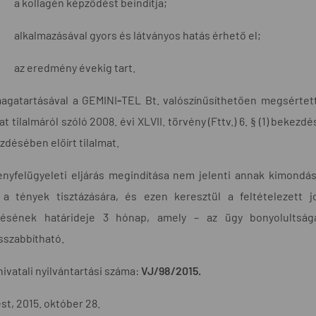
a kollagén képződést beindítja;
alkalmazásával gyors és látványos hatás érhető el;
az eredmény évekig tart.
magatartásával a GEMINI
-
TEL Bt. valószínűsíthetően megsértet
at tilalmáról szóló 2008. évi XLVII. törvény (Fttv.) 6. § (1) bekezd
ezdésében előírt tilalmat.
nyfelügyeleti eljárás megindítása nem jelenti annak kimondásá
s a tények tisztázására, és ezen keresztül a feltételezett j
zésének határideje 3 hónap, amely – az ügy bonyolultság
szabbítható.
hivatali nyilvántartási száma:
VJ/98/2015.
t, 2015. október 28.