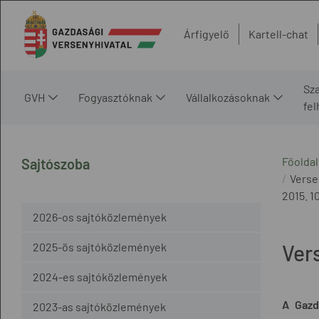
Árfigyelő
Kartell-chat
Sz
GVH
Fogyasztóknak
Vállalkozásoknak
fe
Főoldal
Sajtószoba
Verse
2015. 10
2026-os sajtóközlemények
2025-ös sajtóközlemények
Ver
2024-es sajtóközlemények
A Gazd
2023-as sajtóközlemények