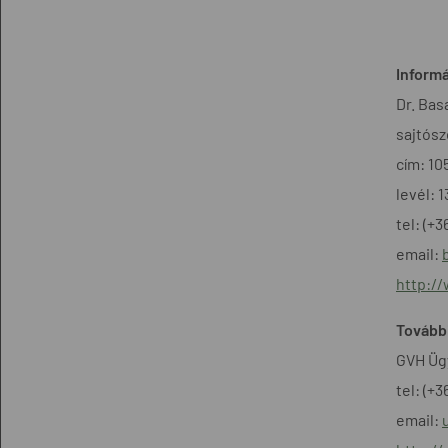
Informá
Dr. Bas
sajtósz
cím: 10
levél: 
tel: (+
email:
http:/
További
GVH Ügy
tel: (+3
email: