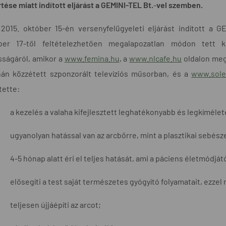
ése miatt indított eljárást a GEMINI-TEL Bt
.
-
vel szemben.
2015. október 15-én versenyfelügyeleti eljárást indított a G
er 17-től feltételezhetően megalapozatlan módon tett k
sságáról, amikor a
www.femina.hu
, a
www.nlcafe.hu
oldalon megj
nán közzétett szponzorált televíziós műsorban, és a
www.sol
tette:
a kezelés a valaha kifejlesztett leghatékonyabb és legkímél
ugyanolyan hatással van az arcbőrre, mint a plasztikai sebész
4-5 hónap alatt éri el teljes hatását, ami a páciens életmódját
elősegíti a test saját természetes gyógyító folyamatait, ezzel 
teljesen újjáépíti az arcot;