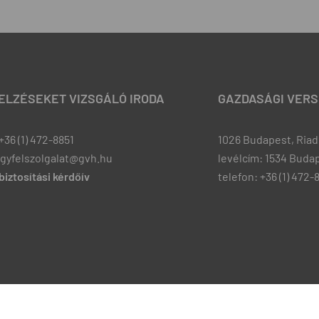
JELZÉSEKET VIZSGÁLÓ IRODA
GAZDASÁGI VERS
+36 (1) 472-8851
1026 Budapest, Riadó
ugyfelszolgalat@gvh.hu
levélcím: 1534 Budap
iztosítási kérdőív
telefon: +36 (1) 472-