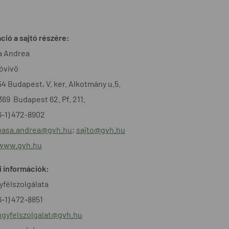
ció a sajtó részére:
a Andrea
óvivő
54 Budapest, V. ker. Alkotmány u.5.
1369 Budapest 62. Pf. 211.
36-1) 472-8902
basa.andrea@gvh.hu
;
sajto@gvh.hu
/www.gvh.hu
 információk:
félszolgálata
6-1) 472-8851
ugyfelszolgalat@gvh.hu