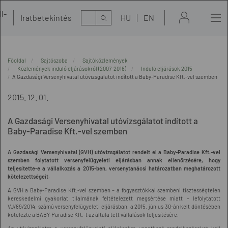
l-
Kereső
Iratbetekintés
HU
EN
t
Főoldal
Sajtószoba
Sajtóközlemények
Közlemények induló eljárásokról (2007-2016)
Induló eljárások 2015
A Gazdasági Versenyhivatal utóvizsgálatot indított a Baby-Paradise Kft.-vel szemben
2015. 12. 01.
A Gazdasági Versenyhivatal utóvizsgálatot indított a
Baby-Paradise Kft.-vel szemben
A Gazdasági Versenyhivatal (GVH) utóvizsgálatot rendelt el
a Baby-Paradise Kft.-vel
szemben folytatott versenyfelügyeleti eljárásban annak ellenőrzésére, hogy
teljesítette-e a vállalkozás a 2015-ben, versenytanácsi határozatban meghatározott
kötelezettségeit.
A GVH a Baby-Paradise Kft.-vel szemben – a fogyasztókkal szembeni tisztességtelen
kereskedelmi gyakorlat tilalmának feltételezett megsértése miatt – lefolytatott
VJ/89/2014. számú versenyfelügyeleti eljárásban, a 2015. június 30-án kelt döntésében
kötelezte a BABY-Paradise Kft.-t az általa tett vállalások teljesítésére.