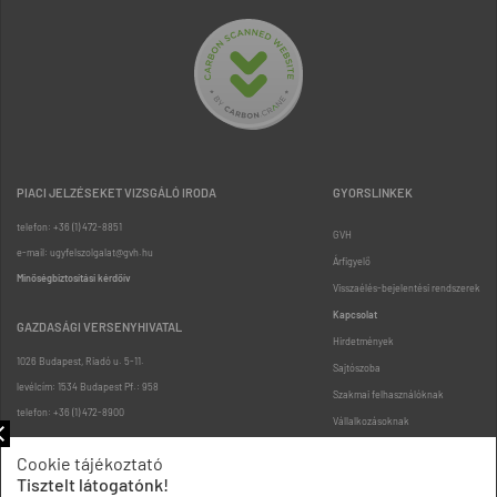
PIACI JELZÉSEKET VIZSGÁLÓ IRODA
GYORSLINKEK
telefon: +36 (1) 472-8851
GVH
e-mail: ugyfelszolgalat@gvh.hu
Árfigyelő
Minőségbiztosítási kérdőív
Visszaélés-bejelentési rendszerek
Kapcsolat
GAZDASÁGI VERSENYHIVATAL
Hirdetmények
1026 Budapest, Riadó u. 5-11.
Sajtószoba
levélcím: 1534 Budapest Pf.: 958
Szakmai felhasználóknak
telefon: +36 (1) 472-8900
Vállalkozásoknak
Fogyasztóknak
Cookie tájékoztató
Podcast
Tisztelt látogatónk!