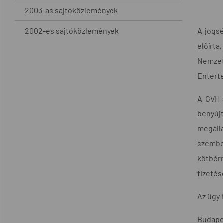
2003-as sajtóközlemények
2002-es sajtóközlemények
A jogsé
előírta
Nemzet
Enterte
A GVH a
benyújt
megálla
szemben
kötbér
fizetés
Az ügy 
Budapes