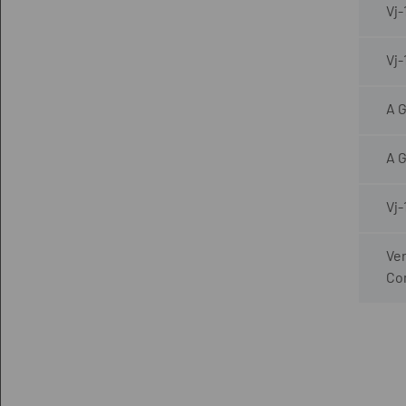
Vj
Vj
A G
A 
Vj-
Ver
Co