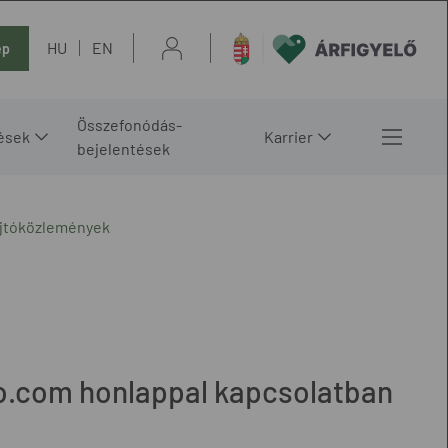
HU
EN
ép
Összefonódás-
ések
Karrier
bejelentések
ajtóközlemények
po.com honlappal kapcsolatban