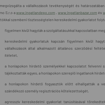
megvizsgálta a vállalkozások tevékenységét és határozatában 
mo S.r.o a
www.ingatlandepo.com
,
www.ingatlanbazar.com
és
w
tókkal szembeni tisztességtelen kereskedelmi gyakorlatot folyt
figyelmen kívül hagyták a szolgáltatásukkal kapcsolatban me
kereskedelmi gyakorlatuk kapcsán figyelmen kívül hagy
vállalkozások által alkalmazott általános szerződési felt
ítéletet,
a honlapokon hirdető személyekkel kapcsolatot felvenni
tájékoztatták egyes, a honlapokon szereplő ingatlanok hirdet
a honlapokon hirdető fogyasztók előtt elhallgatták a v
szándékozó személy regisztrációs kötelezettségét,
agresszív kereskedelmi gyakorlat tanúsításával törekedt