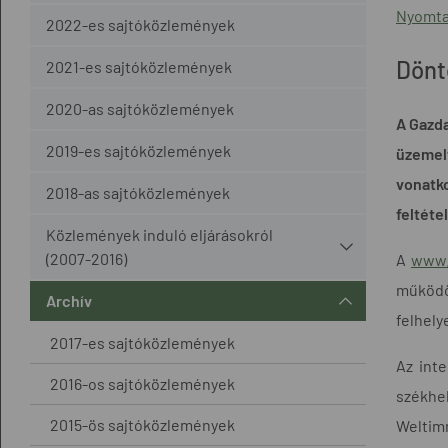
Nyomta
2022-es sajtóközlemények
Dönt
2021-es sajtóközlemények
2020-as sajtóközlemények
A Gazda
2019-es sajtóközlemények
üzemel
vonatko
2018-as sajtóközlemények
feltéte
Közlemények induló eljárásokról
(2007-2016)
A
www.
működő,
Archív
felhely
2017-es sajtóközlemények
Az inte
2016-os sajtóközlemények
székhe
2015-ös sajtóközlemények
Weltimm