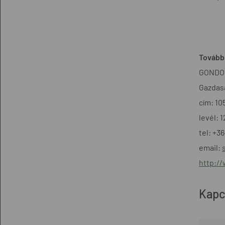
További
GONDOL
Gazdasá
cím: 10
levél: 
tel: +3
email:
http:/
Kapc