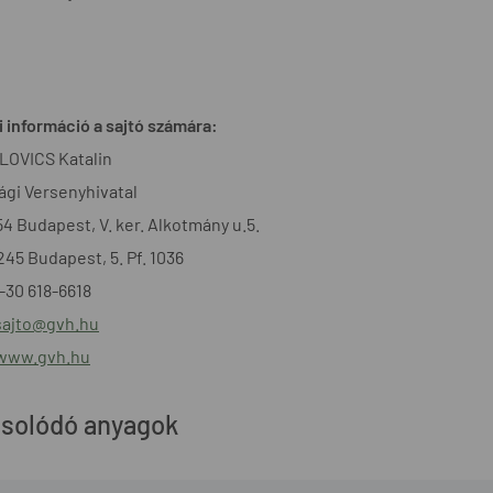
 információ a sajtó számára:
OVICS Katalin
gi Versenyhivatal
54 Budapest, V. ker. Alkotmány u.5.
1245 Budapest, 5. Pf. 1036
6-30 618-6618
sajto@gvh.hu
/www.gvh.hu
solódó anyagok