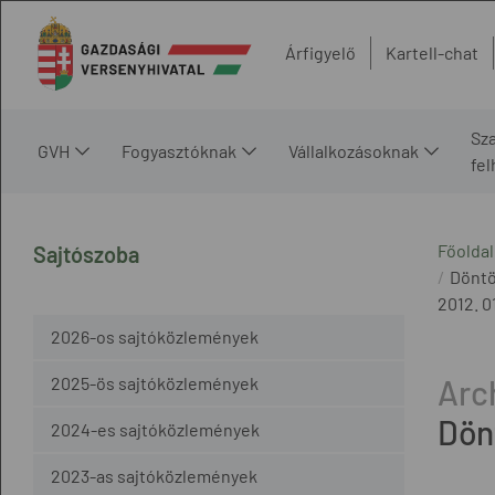
Árfigyelő
Kartell-chat
Sz
GVH
Fogyasztóknak
Vállalkozásoknak
fe
Főoldal
Sajtószoba
Döntö
2012. 01
2026-os sajtóközlemények
2025-ös sajtóközlemények
Dön
2024-es sajtóközlemények
2023-as sajtóközlemények