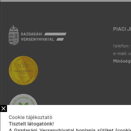
PIACI 
telefon: 
e-mail: 
Minőségb
Cookie tájékoztató
Tisztelt látogatónk!
A Gazdasági Versenyhivatal honlapja sütiket (cook