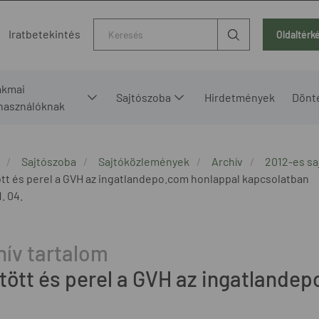
Kereső
Iratbetekintés
Oldaltérk
akmai
Sajtószoba
Hirdetmények
Dönt
lhasználóknak
Sajtószoba
Sajtóközlemények
Archív
2012-es s
tt és perel a GVH az ingatlandepo.com honlappal kapcsolatban
. 04.
tött és perel a GVH az ingatlande