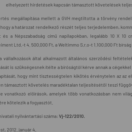
elhelyezett hirdetések kapcsán támasztott követelések telje
rtés megállapítása mellett a GVH megtiltotta a törvény rendel
, hogy a határozat rendelkező részét teljes terjedelemben, ko
 és a Népszabadság című napilapokban, legalább 10 X 10 c
iment Ltd.-t 4. 500.000 Ft, a Weltimmo S.r.o-t 1.100.000 Ft bírsá
 vállalkozások által alkalmazott általános szerződési feltéte
ását is szükségesnek ítélte a bíróságtól kérve annak a cégekkel
pítását, hogy mint tisztességtelen kikötés érvénytelen az az el
 támasztott követelés maradéktalan teljesítésétől teszi függő
re vonatkozó előírások, amelyek több vonatkozásban nem világ
ére kötelezik a fogyasztót.
hivatali nyilvántartási száma:
Vj-122/2010.
t, 2012. január 4.