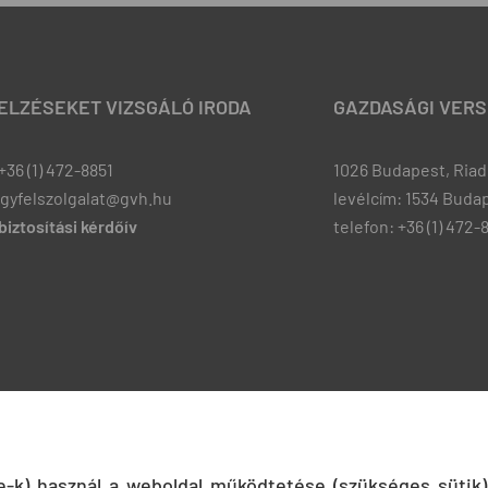
JELZÉSEKET VIZSGÁLÓ IRODA
GAZDASÁGI VERS
+36 (1) 472-8851
1026 Budapest, Riadó
ugyfelszolgalat@gvh.hu
levélcím: 1534 Budap
iztosítási kérdőív
telefon: +36 (1) 472-
ie-k) használ a weboldal működtetése (szükséges sütik)