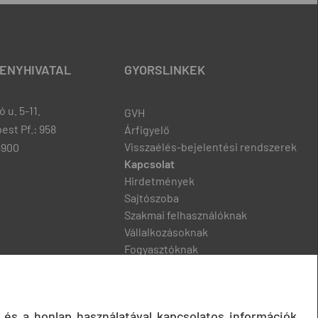
ENYHIVATAL
GYORSLINKEK
 u. 5-11.
GVH
est Pf.: 958
Árfigyelő
Visszaélés-bejelentési rendszerek
8900
Kapcsolat
Hirdetmények
Sajtószoba
Szakmai felhasználóknak
Vállalkozásoknak
Fogyasztóknak
Podcast
 és a honlap használatával kapcsolatos információk