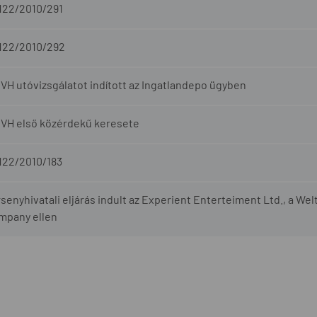
-122/2010/291
-122/2010/292
VH utóvizsgálatot indított az Ingatlandepo ügyben
GVH első közérdekű keresete
122/2010/183
senyhivatali eljárás indult az Experient Enterteiment Ltd., a Wel
mpany ellen