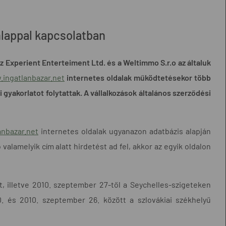
nlappal kapcsolatban
 Experient Enterteiment Ltd. és a Weltimmo S.r.o az általuk
ingatlanbazar.net
internetes oldalak működtetésekor több
yakorlatot folytattak. A vállalkozások általános szerződési
nbazar.net
internetes oldalak ugyanazon adatbázis alapján
alamelyik cím alatt hirdetést ad fel, akkor az egyik oldalon
t, illetve 2010. szeptember 27-től a Seychelles-szigeteken
0. és 2010. szeptember 26. között a szlovákiai székhelyű