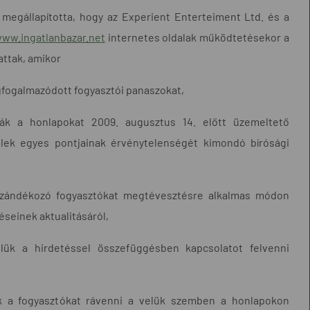
megállapította, hogy az Experient Enterteiment Ltd. és a
ww.ingatlanbazar.net
internetes oldalak működtetésekor a
attak, amikor
gfogalmazódott fogyasztói panaszokat,
ták a honlapokat 2009. augusztus 14. előtt üzemeltető
ételek egyes pontjainak érvénytelenségét kimondó bírósági
 szándékozó fogyasztókat megtévesztésre alkalmas módon
éseinek aktualitásáról,
elük a hirdetéssel összefüggésben kapcsolatot felvenni
ek a fogyasztókat rávenni a velük szemben a honlapokon