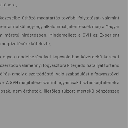
sítésére.
kezéseibe ütköző magatartás további folytatását, valamint
mmentár nélkül egy-egy alkalommal jelentessék meg a Magyar
m méretű hirdetésben. Mindemellett a GVH az Experient
g megfizetésére kötelezte.
lek egyes rendelkezéseivel kapcsolatban közérdekű kereset
 szerződő valamennyi fogyasztóra kiterjedő hatállyal történő
őírás, amely a szerződéstől való szabadulást a fogyasztóval
vé. A GVH megítélése szerint ugyancsak tisztességtelenek a
osak, nem érthetők, illetőleg túlzott mértékű pénzösszeg