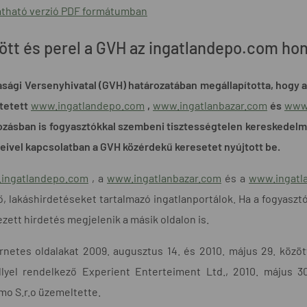
tható verzió PDF formátumban
ött és perel a GVH az ingatlandepo.com ho
sági Versenyhivatal (GVH) határozatában megállapította, hogy az
tetett
www.ingatlandepo.com
,
www.ingatlanbazar.com
és
www.
zásban is fogyasztókkal szembeni tisztességtelen kereskedelmi g
leivel kapcsolatban a GVH közérdekű keresetet nyújtott be.
ingatlandepo.com
, a
www.ingatlanbazar.com
és a
www.ingatla
 lakáshirdetéseket tartalmazó ingatlanportálok. Ha a fogyasztó v
ezett hirdetés megjelenik a másik oldalon is.
rnetes oldalakat 2009. augusztus 14. és 2010. május 29. közöt
llyel rendelkező Experient Enterteiment Ltd., 2010. május 3
o S.r.o üzemeltette.